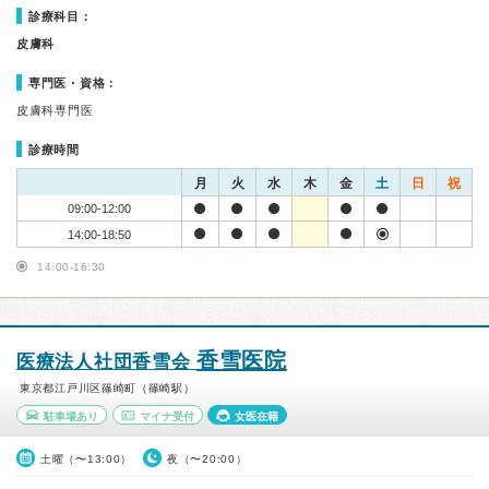
診療科目：
皮膚科
専門医・資格：
皮膚科専門医
診療時間
月
火
水
木
金
土
日
祝
09:00-12:00
14:00-18:50
14:00-16:30
香雪医院
医療法人社団香雪会
東京都江戸川区篠崎町（篠崎駅）
駐車場あり
マイナ受付
女医在籍
土曜（〜13:00）
夜（〜20:00）