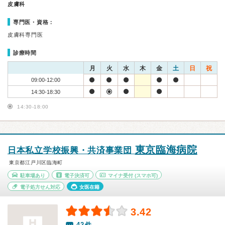
皮膚科
専門医・資格：
皮膚科専門医
診療時間
月
火
水
木
金
土
日
祝
09:00-12:00
14:30-18:30
14:30-18:00
東京臨海病院
日本私立学校振興・共済事業団
東京都江戸川区臨海町
駐車場あり
電子決済可
マイナ受付
(スマホ可)
電子処方せん対応
女医在籍
3.42
42件