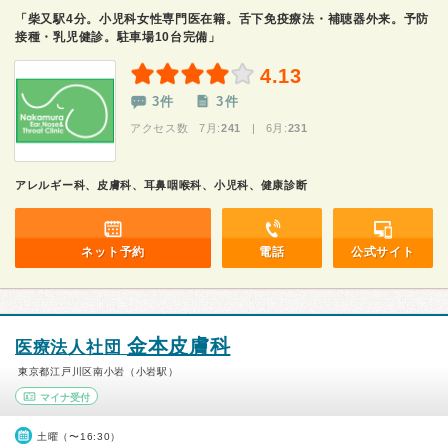
「柴又駅4分。小児科女性専門医在籍。舌下免疫療法・補聴器外来。予防
接種・乳児健診。駐車場10台完備」
4.13
3件
3件
アクセス数 7月:
241
| 6月:
231
アレルギー科、皮膚科、耳鼻咽喉科、小児科、健康診断
ネット予約
電話
公式サイト
金本皮膚科
医療法人社団
東京都江戸川区南小岩（小岩駅）
マイナ受付
土曜（〜16:30）