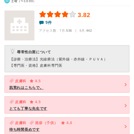
土曜（〜13:00）
3.82
9件
アクセス数 7月:
536
| 6月:
442
尋常性白斑について
【診療・治療法】
光線療法（紫外線・赤外線・ＰＵＶＡ）
【専門医・資格】
皮膚科専門医
皮膚科
4.5
肌荒れはこちらで。
皮膚科
4.5
とても丁寧な先生です
皮膚科
発疹（子供）
4.0
待ち時間長めです