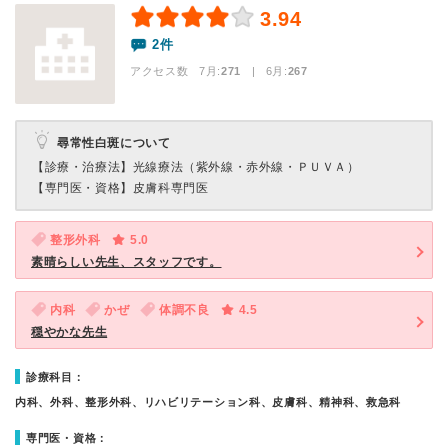
3.94
2件
アクセス数 7月:
271
| 6月:
267
尋常性白斑について
【診療・治療法】
光線療法（紫外線・赤外線・ＰＵＶＡ）
【専門医・資格】
皮膚科専門医
整形外科
5.0
素晴らしい先生、スタッフです。
内科
かぜ
体調不良
4.5
穏やかな先生
診療科目：
内科、外科、整形外科、リハビリテーション科、皮膚科、精神科、救急科
専門医・資格：