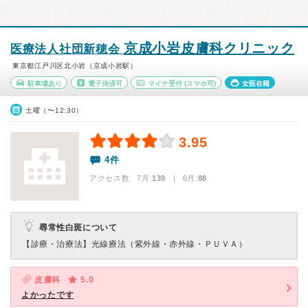
京成小岩皮膚科クリニック
医療法人社団新穂会
東京都江戸川区北小岩（京成小岩駅）
駐車場あり
電子決済可
マイナ受付
(スマホ可)
女医在籍
土曜（〜12:30）
3.95
4件
アクセス数 7月:
139
| 6月:
88
尋常性白斑について
【診療・治療法】
光線療法（紫外線・赤外線・ＰＵＶＡ）
皮膚科
5.0
よかったです