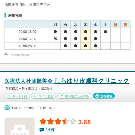
循環器専門医、皮膚科専門医
診療時間
月
火
水
木
金
土
日
祝
09:00-13:00
14:00-17:00
18:00-20:00
18:00-20:00
しらゆり皮膚科クリニック
医療法人社団麗美会
東京都江戸川区東瑞江（瑞江駅）
ネット予約
マイナ受付
電子処方せん対応
女医在籍
土曜（〜17:00）・日曜・祝日
3.68
14件