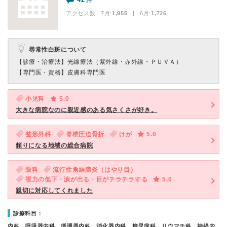
アクセス数 7月:
1,955
| 6月:
1,726
尋常性白斑について
【診療・治療法】
光線療法（紫外線・赤外線・ＰＵＶＡ）
【専門医・資格】
皮膚科専門医
小児科
5.0
大きな病院なのに親近感のある気さくさが好き。
整形外科
脊椎圧迫骨折
けが
5.0
頼りになる地域の総合病院
眼科
流行性角結膜炎（はやり目）
視力の低下・涙が出る・目がチラチラする
5.0
親切に対応してくれました
診療科目：
内科、呼吸器内科、循環器内科、消化器内科、糖尿病科、リウマチ科、神経内