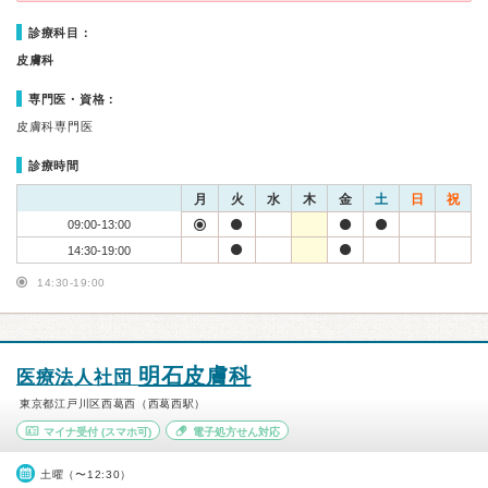
診療科目：
皮膚科
専門医・資格：
皮膚科専門医
診療時間
月
火
水
木
金
土
日
祝
09:00-13:00
14:30-19:00
14:30-19:00
明石皮膚科
医療法人社団
東京都江戸川区西葛西（西葛西駅）
マイナ受付
(スマホ可)
電子処方せん対応
土曜（〜12:30）