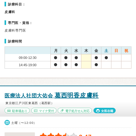
診療科目：
皮膚科
専門医・資格：
皮膚科専門医
診療時間
月
火
水
木
金
土
日
祝
09:00-12:30
14:45-19:00
葛西明香皮膚科
医療法人社団大佑会
東京都江戸川区東葛西（葛西駅）
駐車場あり
マイナ受付
電子処方せん対応
女医在籍
土曜（〜12:00）