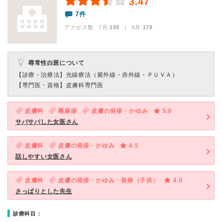
3.47
7件
アクセス数 7月:
193
| 6月:
179
尋常性白斑について
【診療・治療法】
光線療法（紫外線・赤外線・ＰＵＶＡ）
【専門医・資格】
皮膚科専門医
皮膚科
蕁麻疹
皮膚の発疹・かゆみ
5.0
サバサバした女医さん
皮膚科
皮膚の発疹・かゆみ
4.5
話しやすい女医さん
皮膚科
皮膚の発疹・かゆみ・発疹（子供）
4.0
さっぱりとした先生
診療科目：