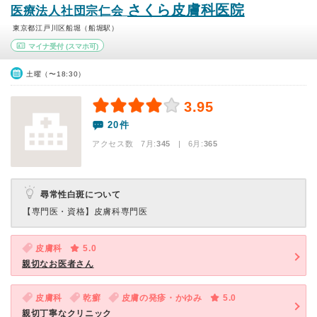
さくら皮膚科医院
医療法人社団宗仁会
東京都江戸川区船堀（船堀駅）
マイナ受付
(スマホ可)
土曜（〜18:30）
3.95
20件
アクセス数 7月:
345
| 6月:
365
尋常性白斑について
【専門医・資格】
皮膚科専門医
皮膚科
5.0
親切なお医者さん
皮膚科
乾癬
皮膚の発疹・かゆみ
5.0
親切丁寧なクリニック