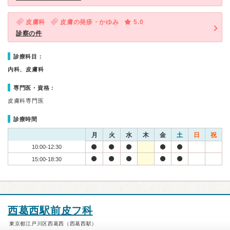
皮膚科
皮膚の発疹・かゆみ
5.0
診察の件
診療科目：
内科、皮膚科
専門医・資格：
皮膚科専門医
診療時間
月
火
水
木
金
土
日
祝
10:00-12:30
15:00-18:30
西葛西駅前皮フ科
東京都江戸川区西葛西（西葛西駅）