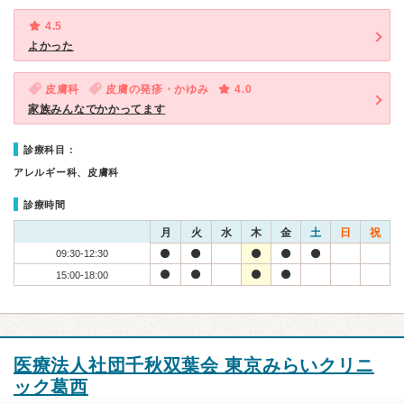
4.5
よかった
皮膚科
皮膚の発疹・かゆみ
4.0
家族みんなでかかってます
診療科目：
アレルギー科、皮膚科
診療時間
月
火
水
木
金
土
日
祝
09:30-12:30
15:00-18:00
医療法人社団千秋双葉会 東京みらいクリニ
ック葛西