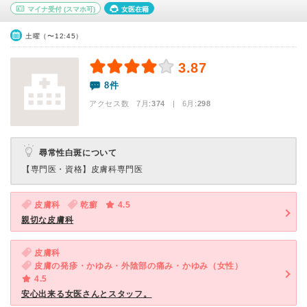
マイナ受付
(スマホ可)
女医在籍
土曜（〜12:45）
3.87
8件
アクセス数 7月:
374
| 6月:
298
尋常性白斑について
【専門医・資格】
皮膚科専門医
皮膚科
乾癬
4.5
親切な皮膚科
皮膚科
皮膚の発疹・かゆみ・外陰部の痛み・かゆみ（女性）
4.5
安心出来る女医さんとスタッフ。