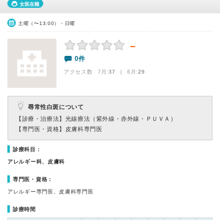
女医在籍
土曜（〜13:00）・日曜
－
0件
アクセス数 7月:
37
| 6月:
29
尋常性白斑について
【診療・治療法】
光線療法（紫外線・赤外線・ＰＵＶＡ）
【専門医・資格】
皮膚科専門医
診療科目：
アレルギー科、皮膚科
専門医・資格：
アレルギー専門医、皮膚科専門医
診療時間