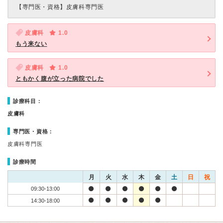
【専門医・資格】
皮膚科専門医
皮膚科
1.0
もう来ない
皮膚科
1.0
ともかく腹が立った病院でした
診療科目：
皮膚科
専門医・資格：
皮膚科専門医
診療時間
月
火
水
木
金
土
日
祝
09:30-13:00
14:30-18:00