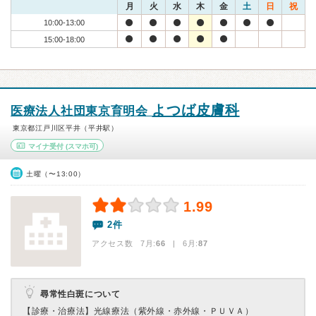
月
火
水
木
金
土
日
祝
10:00-13:00
15:00-18:00
よつば皮膚科
医療法人社団東京育明会
東京都江戸川区平井（平井駅）
マイナ受付
(スマホ可)
土曜（〜13:00）
1.99
2件
アクセス数 7月:
66
| 6月:
87
尋常性白斑について
【診療・治療法】
光線療法（紫外線・赤外線・ＰＵＶＡ）