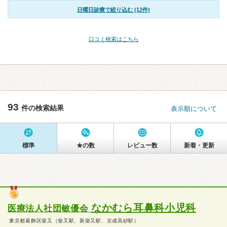
日曜日診療で絞り込む (12件)
口コミ検索はこちら
93
件の検索結果
表示順について
標準
★の数
レビュー数
新着・更新
なかむら耳鼻科小児科
医療法人社団敏優会
東京都葛飾区柴又（柴又駅、新柴又駅、京成高砂駅）