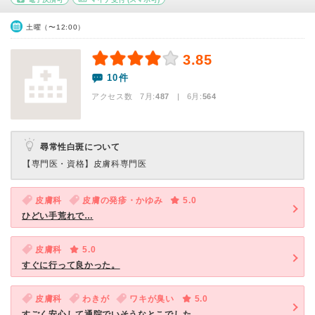
土曜（〜12:00）
3.85
10件
アクセス数 7月:
487
| 6月:
564
尋常性白斑について
【専門医・資格】
皮膚科専門医
皮膚科
皮膚の発疹・かゆみ
5.0
ひどい手荒れで…
皮膚科
5.0
すぐに行って良かった。
皮膚科
わきが
ワキが臭い
5.0
すごく安心して通院でいそうなとこでした