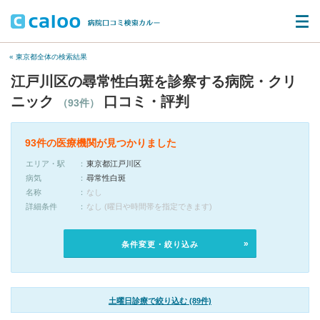
« 東京都全体の検索結果
江戸川区の尋常性白斑を診察する病院・クリ
ニック
口コミ・評判
（93件）
93件の医療機関が見つかりました
エリア・駅
東京都江戸川区
病気
尋常性白斑
名称
なし
詳細条件
なし (曜日や時間帯を指定できます)
条件変更・絞り込み
土曜日診療で絞り込む (89件)