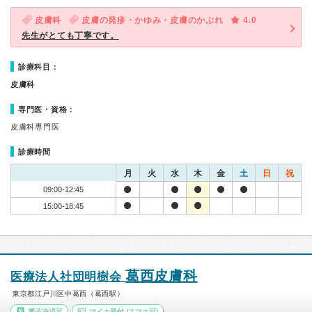
皮膚科
皮膚の発疹・かゆみ・皮膚のかぶれ
4.0
先生がとても丁寧です。
診療科目：
皮膚科
専門医・資格：
皮膚科専門医
診療時間
月
火
水
木
金
土
日
祝
09:00-12:45
15:00-18:45
葛西皮膚科
医療法人社団明樹会
東京都江戸川区中葛西（葛西駅）
電子決済可
マイナ受付
(スマホ可)