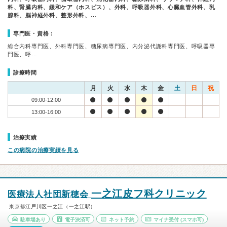
科、腎臓内科、緩和ケア（ホスピス）、外科、呼吸器外科、心臓血管外科、乳
腺科、脳神経外科、整形外科、…
専門医・資格：
総合内科専門医、外科専門医、糖尿病専門医、内分泌代謝科専門医、呼吸器専
門医、呼…
診療時間
月
火
水
木
金
土
日
祝
09:00-12:00
13:00-16:00
治療実績
この病院の治療実績を見る
一之江皮フ科クリニック
医療法人社団新穂会
東京都江戸川区一之江（一之江駅）
駐車場あり
電子決済可
ネット予約
マイナ受付
(スマホ可)