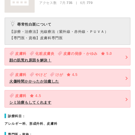
アクセス数 7月:
735
| 6月:
770
尋常性白斑について
【診療・治療法】
光線療法（紫外線・赤外線・ＰＵＶＡ）
【専門医・資格】
皮膚科専門医
皮膚科
化粧皮膚炎
皮膚の発疹・かゆみ
5.0
顔の肌荒れ原因を解決！
皮膚科
やけど
けが
4.5
火傷時間かかったか治癒した
皮膚科
4.5
シミ治療もしてくれます
診療科目：
アレルギー科、形成外科、皮膚科
専門医・資格：