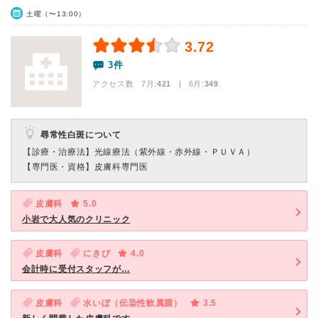
土曜（〜13:00）
3.72
3件
アクセス数 7月:
421
| 6月:
349
尋常性白斑について
【診療・治療法】
光線療法（紫外線・赤外線・ＰＵＶＡ）
【専門医・資格】
皮膚科専門医
皮膚科
5.0
小岩で大人気のクリニック
皮膚科
にきび
4.0
会計時に受付スタッフが…
皮膚科
水いぼ（伝染性軟属腫）
3.5