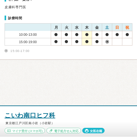
皮膚科専門医
診療時間
月
火
水
木
金
土
日
祝
10:00-13:00
15:00-19:00
15:00-17:00
こいわ南口ヒフ科
東京都江戸川区南小岩（小岩駅）
マイナ受付
(スマホ可)
電子処方せん対応
女医在籍