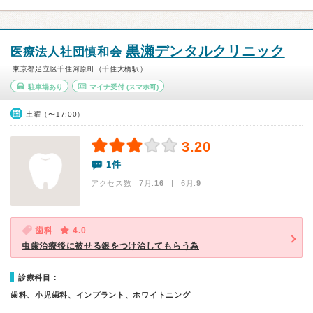
黒瀬デンタルクリニック
医療法人社団慎和会
東京都足立区千住河原町（千住大橋駅）
駐車場あり
マイナ受付
(スマホ可)
土曜（〜17:00）
3.20
1件
アクセス数 7月:
16
| 6月:
9
歯科
4.0
虫歯治療後に被せる銀をつけ治してもらう為
診療科目：
歯科、小児歯科、インプラント、ホワイトニング