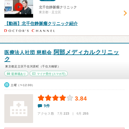
北千住静脈瘤クリニック
東京都・足立区
【動画】北千住静脈瘤クリニック紹介
阿部メディカルクリニッ
医療法人社団 慈航会
ク
東京都足立区千住河原町（千住大橋駅）
駐車場あり
マイナ受付
(スマホ可)
土曜（〜12:00）
3.84
9件
アクセス数 7月:
223
| 6月:
255