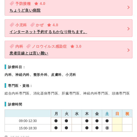
予防接種
4.0
ちょうど良い病院
小児科
かぜ
4.0
インターネット予約するもかなり待ちます。
内科
ノロウイルス感染症
3.0
患者目線とは言い難い
診療科目：
内科、神経内科、整形外科、皮膚科、小児科
専門医・資格：
総合内科専門医、消化器病専門医、肝臓専門医、神経内科専門医、頭痛専門医
診療時間
月
火
水
木
金
土
日
祝
09:00-12:30
15:00-18:30