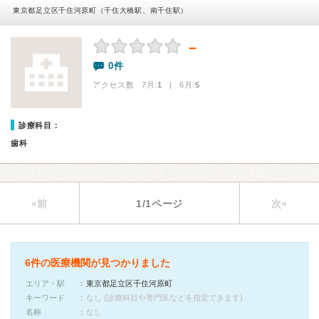
東京都足立区千住河原町（千住大橋駅、南千住駅）
－
0件
アクセス数 7月:
1
| 6月:
5
診療科目：
歯科
«前
1/1ページ
次»
6件の医療機関が見つかりました
エリア・駅
東京都足立区千住河原町
キーワード
なし (診療科目や専門医などを指定できます)
名称
なし