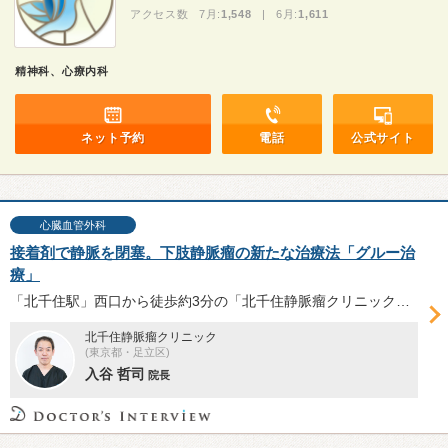
アクセス数 7月:
1,548
| 6月:
1,611
精神科、心療内科
ネット予約
電話
公式サイト
心臓血管外科
接着剤で静脈を閉塞。下肢静脈瘤の新たな治療法「グルー治
療」
「北千住駅」西口から徒歩約3分の「北千住静脈瘤クリニック」は2017年開院。2019年12月に保険適用となった下肢静脈瘤の新たな治療法「グルー治療」の特徴やメリット・デメリット、手術の具体的な手順等について、入谷哲司院長に伺った。
北千住静脈瘤クリニック
(東京都・足立区)
入谷 哲司
院長