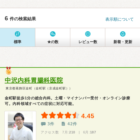
6
件の検索結果
表示順について
標準
★の数
レビュー数
新着・更新
中沢内科胃腸科医院
東京都葛飾区金町（金町駅（京成金町駅））
金町駅徒歩1分の総合内科。土曜・マイナンバー受付・オンライン診療
可。内科領域すべての症状に対応可能。
4.45
3件
42件
アクセス数 7月:
210
| 6月:
187