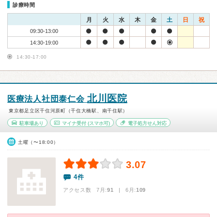
診療時間
月
火
水
木
金
土
日
祝
09:30-13:00
14:30-19:00
14:30-17:00
北川医院
医療法人社団泰仁会
東京都足立区千住河原町（千住大橋駅、南千住駅）
駐車場あり
マイナ受付
(スマホ可)
電子処方せん対応
土曜（〜18:00）
3.07
4件
アクセス数 7月:
91
| 6月:
109