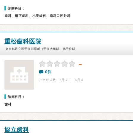
診療科目：
歯科、矯正歯科、小児歯科、歯科口腔外科
重松歯科医院
東京都足立区千住河原町（千住大橋駅、北千住駅）
－
0件
アクセス数 7月:
2
| 6月:
5
診療科目：
歯科
協立歯科