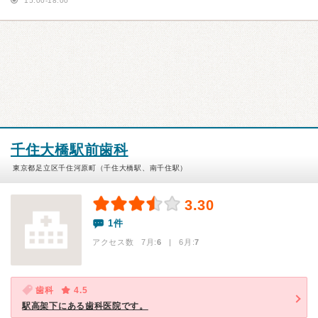
15:00-18:00
千住大橋駅前歯科
東京都足立区千住河原町（千住大橋駅、南千住駅）
3.30
1件
アクセス数 7月:
6
| 6月:
7
歯科
4.5
駅高架下にある歯科医院です。