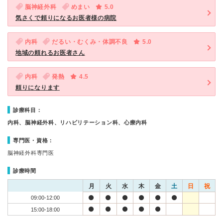
脳神経外科
めまい
5.0
気さくで頼りになるお医者様の病院
内科
だるい・むくみ・体調不良
5.0
地域の頼れるお医者さん
内科
発熱
4.5
頼りになります
診療科目：
内科、脳神経外科、リハビリテーション科、心療内科
専門医・資格：
脳神経外科専門医
診療時間
月
火
水
木
金
土
日
祝
09:00-12:00
15:00-18:00