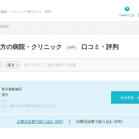
の病院・クリニック 9件 口コミ・評判
Calooとは
板橋区
漢方の病院・クリニック
口コミ・評判
（9件）
×
×
漢方
東京都板橋区
漢方
条件変更・
なし
なし (曜日や時間帯を指定できます)
土曜日診療で絞り込む (8件)
日曜日診療で絞り込む (0件)