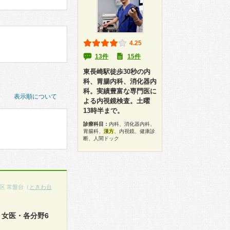
4.25
13件
15件
東長崎駅徒歩30秒の内
科、胃腸内科、消化器内
科。実績豊富な専門医に
表示順について
よる内視鏡検査。土曜
13時半まで。
診療科目：
内科、消化器内科、
胃腸科、
漢方
、内視鏡、健康診
断、人間ドック
区 常盤台（
ときわ台
女医・各分野6