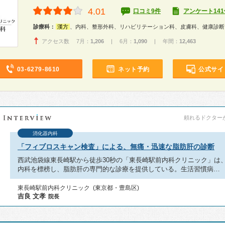
4.01
口コミ9件
アンケート141
診療科：
漢方
、内科、整形外科、リハビリテーション科、皮膚科、健康診断
アクセス数 7月：
1,206
| 6月：
1,090
| 年間：
12,463
03-6279-8610
ネット予約
公式サイ
頼れるドクターが教
消化器内科
「フィブロスキャン検査」による、無痛・迅速な脂肪肝の診断
西武池袋線東長崎駅から徒歩30秒の「東長崎駅前内科クリニック」は
内科を標榜し、脂肪肝の専門的な診療を提供している。生活習慣病…
東長崎駅前内科クリニック (東京都・豊島区)
吉良 文孝
院長