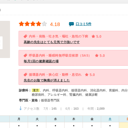
0）
4.18
口コミ5件
内科・発熱・吐き気・嘔吐・急性の下痢
5.0
高齢の先生はとても元気で力強いです
呼吸器内科・睡眠時無呼吸症候群（SAS）
5.0
毎月1回の健康確認の場
循環器内科・狭心症・動悸・息切れ
5.0
先生のお陰で胸痛が消えました
診療科：
漢方
、内科、呼吸器内科、循環器内科、消化器内科、胃腸科、内分
糖尿病科、アレルギー科、腎臓内科、健康診断
専門医・資格：
循環器専門医
アクセス数 7月：
145
| 6月：
163
| 年間：
2,089
月
火
水
木
金
土
●
●
●
●
●
●