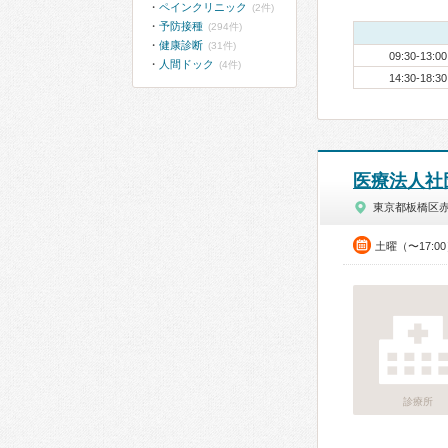
ペインクリニック
(2件)
予防接種
(294件)
健康診断
(31件)
09:30-13:00
人間ドック
(4件)
14:30-18:30
医療法人社
東京都板橋区
土曜（〜17:0
診療所