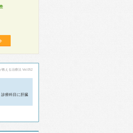
件
ト
える治療法 Vol.052
、診療科目に肝臓