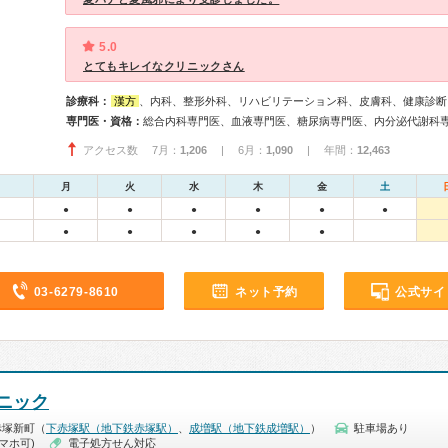
5.0
とてもキレイなクリニックさん
診療科：
漢方
、内科、整形外科、リハビリテーション科、皮膚科、健康診断
専門医・資格：
アクセス数 7月：
1,206
| 6月：
1,090
| 年間：
12,463
月
火
水
木
金
土
●
●
●
●
●
●
●
●
●
●
●
03-6279-8610
ネット予約
公式サイ
ニック
赤塚新町（
下赤塚駅（地下鉄赤塚駅）
、
成増駅（地下鉄成増駅）
）
駐車場あり
マホ可)
電子処方せん対応