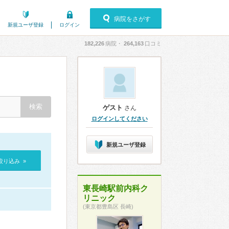
病院をさがす
新規ユーザ登録
ログイン
182,226
病院・
264,163
口コミ
ゲスト
さん
ログインしてください
新規ユーザ登録
絞り込み »
東長崎駅前内科ク
リニック
(東京都豊島区 長崎)