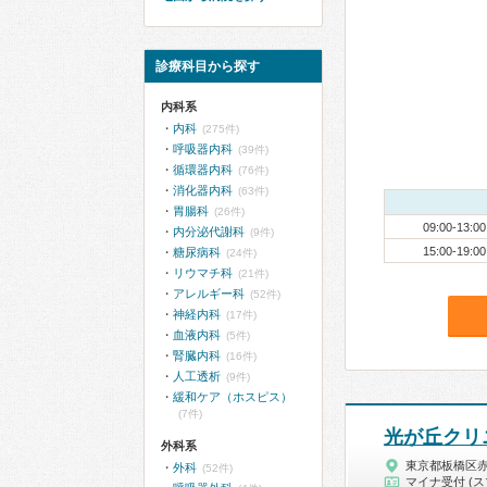
診療科目から探す
内科系
内科
(275件)
呼吸器内科
(39件)
循環器内科
(76件)
消化器内科
(63件)
胃腸科
(26件)
09:00-13:00
内分泌代謝科
(9件)
15:00-19:00
糖尿病科
(24件)
リウマチ科
(21件)
アレルギー科
(52件)
神経内科
(17件)
血液内科
(5件)
腎臓内科
(16件)
人工透析
(9件)
緩和ケア（ホスピス）
(7件)
光が丘クリ
外科系
東京都板橋区
外科
(52件)
マイナ受付 (ス