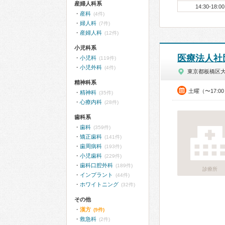
産婦人科系
14:30-18:00
産科
(4件)
婦人科
(7件)
産婦人科
(12件)
小児科系
医療法人社
小児科
(119件)
小児外科
(4件)
東京都板橋区
精神科系
土曜（〜17:0
精神科
(35件)
心療内科
(28件)
歯科系
歯科
(359件)
矯正歯科
(141件)
歯周病科
(193件)
小児歯科
(229件)
歯科口腔外科
(189件)
診療所
インプラント
(44件)
ホワイトニング
(32件)
その他
漢方
(9件)
救急科
(2件)