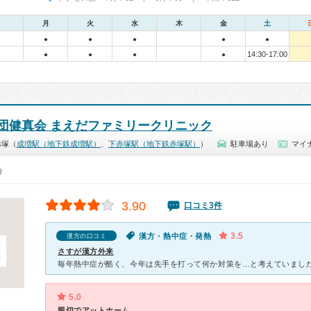
月
火
水
木
金
土
●
●
●
●
●
14:30-17:00
●
●
●
●
団健真会 まえだファミリークリニック
赤塚（
成増駅（地下鉄成増駅）
、
下赤塚駅（地下鉄赤塚駅）
）
駐車場あり
マイナ
0）
3.90
口コミ3件
3.5
漢方・熱中症・発熱
漢方の口コミ
さすが漢方外来
5.0
親切でアットホーム