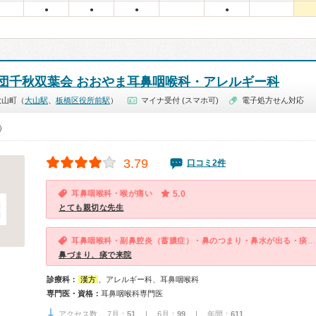
●
●
●
●
団千秋双葉会 おおやま耳鼻咽喉科・アレルギー科
大山町（
大山駅
、
板橋区役所前駅
）
マイナ受付 (スマホ可)
電子処方せん対応
0）
3.79
口コミ2件
耳鼻咽喉科・喉が痛い
5.0
とても親切な先生
耳鼻咽喉科・副鼻腔炎（蓄膿症）・鼻のつまり・鼻水が出る・痰・鼻水がのどに流れる・後鼻漏
鼻づまり、痰で来院
診療科：
漢方
、アレルギー科、耳鼻咽喉科
専門医・資格：
耳鼻咽喉科専門医
アクセス数 7月：
51
| 6月：
99
| 年間：
611