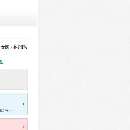
女医・各分野6
件
友人の紹介で受診しました。 ひどい花粉症症状があるのですが、数年前から一年中鼻詰まりや目のかゆみが出てきたので、もう放っておけなくなり受診しました。 友人が漢方によって徐々に症状が治まってきたと聞