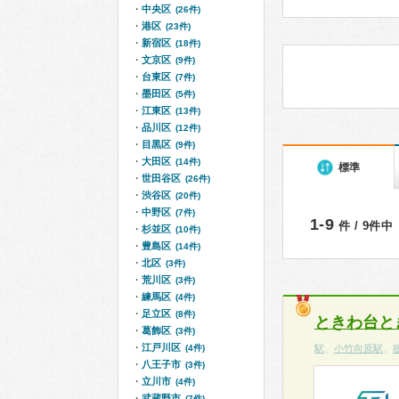
中央区
(26件)
港区
(23件)
新宿区
(18件)
文京区
(9件)
台東区
(7件)
墨田区
(5件)
江東区
(13件)
品川区
(12件)
目黒区
(9件)
大田区
(14件)
標準
世田谷区
(26件)
渋谷区
(20件)
中野区
(7件)
1-9
件 / 9件中
杉並区
(10件)
豊島区
(14件)
北区
(3件)
荒川区
(3件)
練馬区
(4件)
足立区
(8件)
ときわ台と
葛飾区
(3件)
江戸川区
(4件)
駅
、
小竹向原駅
、
八王子市
(3件)
立川市
(4件)
武蔵野市
(7件)