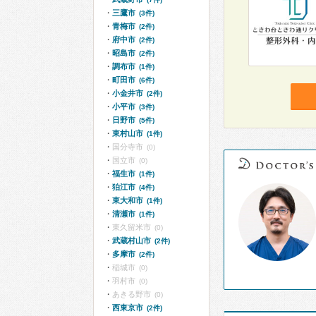
三鷹市
(3件)
青梅市
(2件)
府中市
(2件)
昭島市
(2件)
調布市
(1件)
町田市
(6件)
小金井市
(2件)
小平市
(3件)
日野市
(5件)
東村山市
(1件)
国分寺市
(0)
国立市
(0)
福生市
(1件)
狛江市
(4件)
東大和市
(1件)
清瀬市
(1件)
東久留米市
(0)
武蔵村山市
(2件)
多摩市
(2件)
稲城市
(0)
羽村市
(0)
あきる野市
(0)
西東京市
(2件)