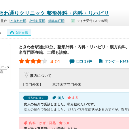
きわ通りクリニック 整形外科・内科・リハビリ
常盤台（
ときわ台駅
、
小竹向原駅
、
板橋本町駅
）
マイナ受付 (スマホ可)
女医在籍
0）
ときわ台駅徒歩3分。整形外科・内科・リハビリ・漢方内科。
名専門医在籍、土曜も診療。
4.01
口コミ9件
アンケート141
漢方について
【専門外来】
東洋医学専門外来
4.5
漢方
漢方の口コミ
友人の紹介で受診しました。私も勧めたいです。
内科・かぜ・発熱
5.0
夏バテと夏風邪により受診しました。