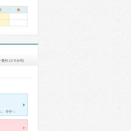
日
祝
受付 (スマホ可)
毎年熱中症が酷く、今年は先手を打って何か対策を…と考えていました。 かかりつけの病院に相談しましたが、症状が出ていなければ診るのは難しいと言われましたが、漢方がききやすい体質だと伝えたら漢方外来に行