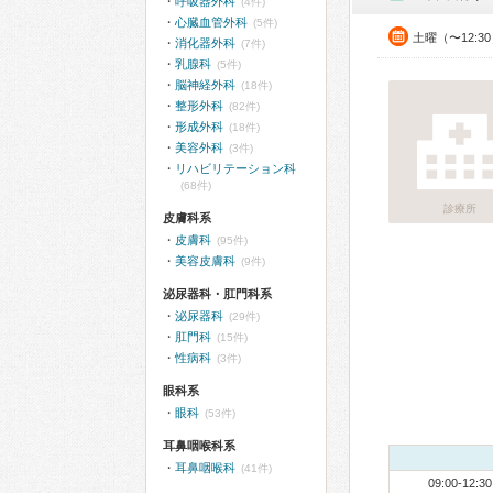
呼吸器外科
(4件)
心臓血管外科
(5件)
土曜（〜12:3
消化器外科
(7件)
乳腺科
(5件)
脳神経外科
(18件)
整形外科
(82件)
形成外科
(18件)
美容外科
(3件)
リハビリテーション科
(68件)
診療所
皮膚科系
皮膚科
(95件)
美容皮膚科
(9件)
泌尿器科・肛門科系
泌尿器科
(29件)
肛門科
(15件)
性病科
(3件)
眼科系
眼科
(53件)
耳鼻咽喉科系
耳鼻咽喉科
(41件)
09:00-12:30