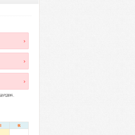
泌代謝科、
日
祝