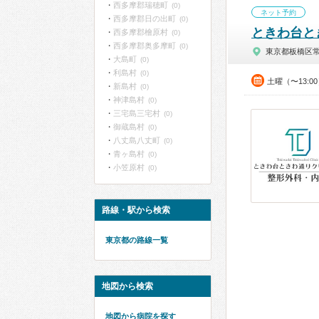
西多摩郡瑞穂町
(0)
ネット予約
西多摩郡日の出町
(0)
ときわ台と
西多摩郡檜原村
(0)
西多摩郡奥多摩町
(0)
東京都板橋区
大島町
(0)
利島村
(0)
土曜（〜13:0
新島村
(0)
神津島村
(0)
三宅島三宅村
(0)
御蔵島村
(0)
八丈島八丈町
(0)
青ヶ島村
(0)
小笠原村
(0)
路線・駅から検索
東京都の路線一覧
地図から検索
地図から病院を探す