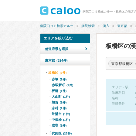
病院口コミ検索カルー - 板橋区の漢方
病院口コミ検索カルー
病院検索
漢方
東京都
エリアを絞り込む
板橋区の
都道府県を選択
東京都
(324件)
東京都板橋区
板橋区
(9件)
赤塚
(1件)
赤塚新町
(1件)
エリア・駅
板橋
(1件)
診療科目
大山町
(1件)
名称
加賀
(1件)
詳細条件
志村
(1件)
常盤台
(1件)
中板橋
(1件)
成増
(1件)
千代田区
(23件)