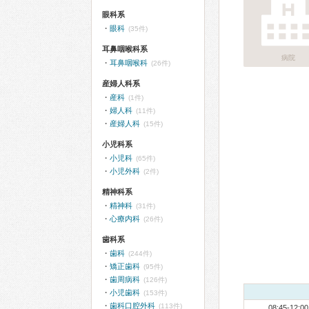
眼科系
眼科
(35件)
耳鼻咽喉科系
病院
耳鼻咽喉科
(26件)
産婦人科系
産科
(1件)
婦人科
(11件)
産婦人科
(15件)
小児科系
小児科
(65件)
小児外科
(2件)
精神科系
精神科
(31件)
心療内科
(26件)
歯科系
歯科
(244件)
矯正歯科
(95件)
歯周病科
(126件)
小児歯科
(153件)
歯科口腔外科
(113件)
08:45-12:00