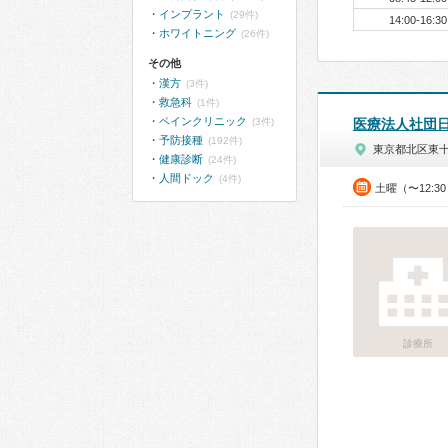
インプラント
(29件)
14:00-16:30
ホワイトニング
(26件)
その他
漢方
(3件)
救急科
(1件)
ペインクリニック
(3件)
医療法人社団
予防接種
(192件)
東京都北区東
健康診断
(24件)
人間ドック
(4件)
土曜（〜12:3
診療所