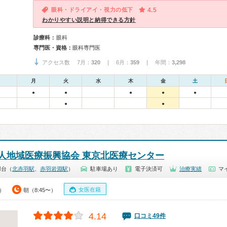
眼科・ドライアイ・視力の低下
4.5
わかりやすい説明と納得できる方針
診療科：
眼科
専門医・資格：
眼科専門医
アクセス数 7月：
320
| 6月：
359
| 年間：
3,298
月
火
水
木
金
土
●
●
●
●
●
●
●
人地域医療振興協会 東京北医療センター
羽台（
北赤羽駅
、
赤羽岩淵駅
）
駐車場あり
電子決済可
治療実績
マ
女医在籍
0）
朝（8:45〜）
4.14
口コミ49件