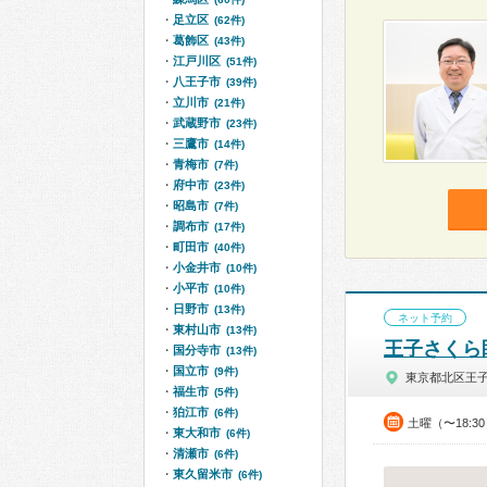
足立区
(62件)
葛飾区
(43件)
江戸川区
(51件)
八王子市
(39件)
立川市
(21件)
武蔵野市
(23件)
三鷹市
(14件)
青梅市
(7件)
府中市
(23件)
昭島市
(7件)
調布市
(17件)
町田市
(40件)
小金井市
(10件)
小平市
(10件)
日野市
(13件)
ネット予約
東村山市
(13件)
王子さくら
国分寺市
(13件)
国立市
(9件)
東京都北区王
福生市
(5件)
狛江市
(6件)
土曜（〜18:3
東大和市
(6件)
清瀬市
(6件)
東久留米市
(6件)