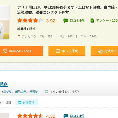
アリオ川口2F。平日18時45分まで・土日祝も診療。白内障
近視治療。眼鏡コンタクト処方
3.92
口コミ4件
アンケート105
診療科：
眼科
アクセス数 7月：
256
| 6月：
245
| 年間：
2,746
048-241-7283
ネット予約
公式サイ
眼科
子（
王子駅
、
飛鳥山駅
、
栄町駅
）
マイナ受付 (スマホ可)
女医在籍
0）・祝日
4.32
口コミ4件