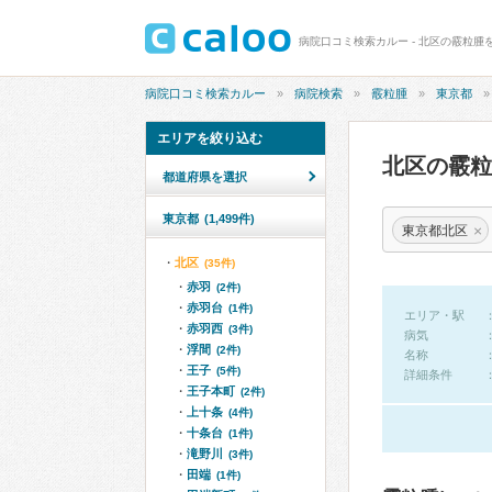
病院口コミ検索カルー - 北区の霰粒腫
病院口コミ検索カルー
病院検索
霰粒腫
東京都
エリアを絞り込む
北区の霰
都道府県を選択
東京都
(1,499件)
×
東京都北区
北区
(35件)
赤羽
(2件)
赤羽台
(1件)
エリア・駅
赤羽西
(3件)
病気
浮間
(2件)
名称
王子
(5件)
詳細条件
王子本町
(2件)
上十条
(4件)
十条台
(1件)
滝野川
(3件)
田端
(1件)