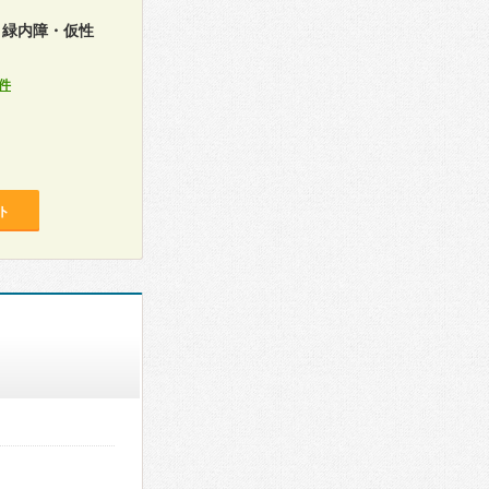
・緑内障・仮性
件
ト