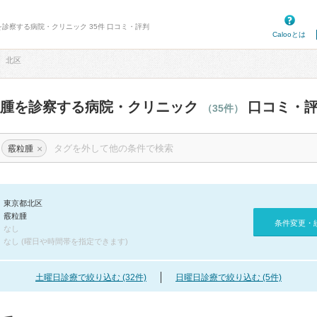
を診察する病院・クリニック 35件 口コミ・評判
Calooとは
北区
粒腫を診察する病院・クリニック
口コミ・
（35件）
×
霰粒腫
東京都北区
霰粒腫
条件変更・
なし
なし (曜日や時間帯を指定できます)
土曜日診療で絞り込む (32件)
日曜日診療で絞り込む (5件)