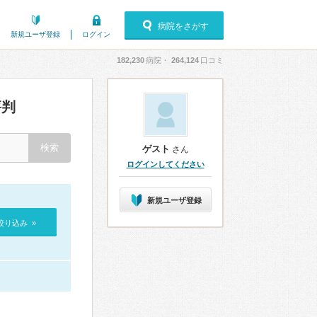
病院をさがす
新規ユーザ登録
ログイン
182,230
病院・
264,124
口コミ
評判
ゲスト
さん
ログインしてください
新規ユーザ登録
絞り込み »