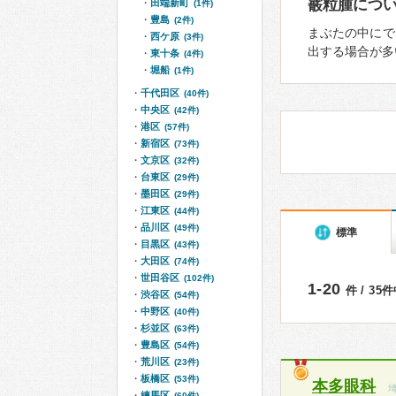
霰粒腫につ
田端新町
(1件)
豊島
(2件)
まぶたの中にで
西ケ原
(3件)
出する場合が多
東十条
(4件)
堀船
(1件)
千代田区
(40件)
中央区
(42件)
港区
(57件)
新宿区
(73件)
文京区
(32件)
台東区
(29件)
墨田区
(29件)
江東区
(44件)
品川区
(49件)
標準
目黒区
(43件)
大田区
(74件)
世田谷区
(102件)
1-20
件 / 35
渋谷区
(54件)
中野区
(40件)
杉並区
(63件)
豊島区
(54件)
荒川区
(23件)
板橋区
(53件)
本多眼科
練馬区
(60件)