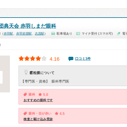
団典天会 赤羽しまだ眼科
羽（
赤羽駅
、
赤羽岩淵駅
、
志茂駅
）
駐車場あり
マイナ受付 (スマホ可)
電
0）
4.16
口コミ3件
霰粒腫について
【専門医・資格】
眼科専門医
眼科
5.0
おすすめの眼科です
眼科・目が赤い
4.5
検査と駆け込み受診