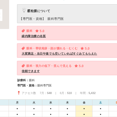
霰粒腫について
【専門医・資格】
眼科専門医
眼科
5.0
緑内障治療の名医
眼科・帯状疱疹・顔が腫れる・むくむ
5.0
大変満足・当日午後でも空いていればすぐみてもらえた
眼科・視力の低下・歪んで見える
5.0
信頼できます
診療科：
眼科
専門医・資格：
眼科専門医
アクセス数 7月：
548
| 6月：
510
| 年間：
5,432
月
火
水
木
金
土
●
●
●
●
●
●
●
●
●
●
●
●