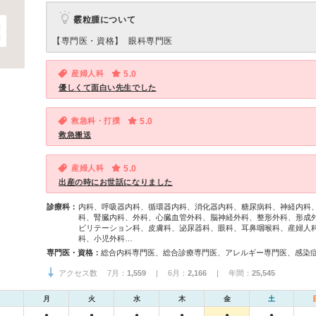
霰粒腫について
【専門医・資格】
眼科専門医
産婦人科
5.0
優しくて面白い先生でした
救急科・打撲
5.0
救急搬送
産婦人科
5.0
出産の時にお世話になりました
診療科：
内科、呼吸器内科、循環器内科、消化器内科、糖尿病科、神経内科
科、腎臓内科、外科、心臓血管外科、脳神経外科、整形外科、形成
ビリテーション科、皮膚科、泌尿器科、眼科、耳鼻咽喉科、産婦人
科、小児外科…
専門医・資格：
アクセス数 7月：
1,559
| 6月：
2,166
| 年間：
25,545
月
火
水
木
金
土
●
●
●
●
●
●