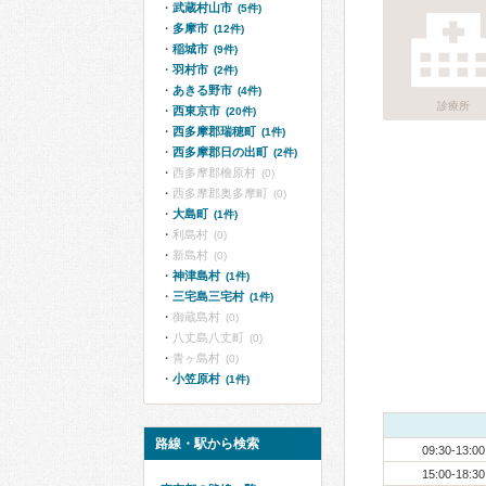
武蔵村山市
(5件)
多摩市
(12件)
稲城市
(9件)
羽村市
(2件)
あきる野市
(4件)
診療所
西東京市
(20件)
西多摩郡瑞穂町
(1件)
西多摩郡日の出町
(2件)
西多摩郡檜原村
(0)
西多摩郡奥多摩町
(0)
大島町
(1件)
利島村
(0)
新島村
(0)
神津島村
(1件)
三宅島三宅村
(1件)
御蔵島村
(0)
八丈島八丈町
(0)
青ヶ島村
(0)
小笠原村
(1件)
路線・駅から検索
09:30-13:00
15:00-18:30