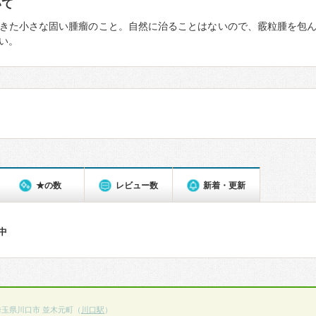
いて
きた小さな固い腫瘤のこと。自然に治ることはないので、霰粒腫を包
い。
★の数
レビュー数
新着・更新
件中
埼玉県川口市 並木元町（
川口駅
）