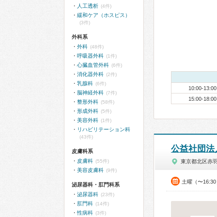
人工透析
(4件)
緩和ケア（ホスピス）
(3件)
外科系
外科
(48件)
呼吸器外科
(1件)
心臓血管外科
(6件)
消化器外科
(2件)
乳腺科
(6件)
10:00-13:00
脳神経外科
(7件)
15:00-18:00
整形外科
(58件)
形成外科
(5件)
美容外科
(1件)
リハビリテーション科
(43件)
公益社団法
皮膚科系
皮膚科
(55件)
東京都北区赤
美容皮膚科
(9件)
土曜（〜16:3
泌尿器科・肛門科系
泌尿器科
(23件)
肛門科
(14件)
性病科
(3件)