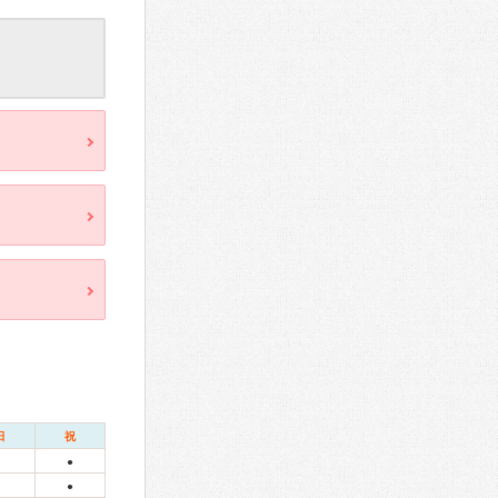
日
祝
●
●