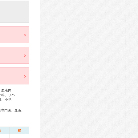
、血液内
外科、リハ
科、小児
総合内科専門医、総合診療専門医、アレルギー専門医、感染症専門医、血液専門医、外科専門医、糖尿病専門医、内分泌代謝科専門医、呼吸器専門医、呼吸器外科専門医、循環器専門医、不整脈専門医、消化器病専門医、消化器外科専門医、肝臓専門医、大腸肛門病専門医、消化器内視鏡専門医、泌尿器科専門医、腎臓専門医、透析専門医、脳血管内治療専門医、神経内科専門医、脳神経外科専門医、てんかん専門医、整形外科専門医、リハビリテーション科専門医、形成外科専門医、皮膚科専門医、眼科専門医、耳鼻咽喉科専門医、産婦人科専門医、女性ヘルスケア専門医、小児科専門医、小児神経専門医、麻酔科専門医、ペインクリニック専門医、病理専門医、放射線科専門医、がん治療認定医、日本睡眠学会専門医
日
祝