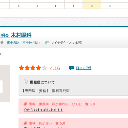
●
●
●
●
●
●
木村眼科
日明会
十条（
東十条駅
、
王子神谷駅
）
マイナ受付 (スマホ可)
0）
4.16
口コミ7件
霰粒腫について
【専門医・資格】
眼科専門医
眼科・膠原病・顔が腫れる・むくむ
5.0
心からおすすめします！！
眼科・目が赤い
5.0