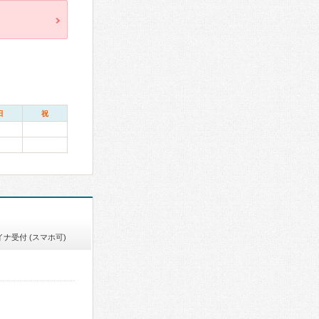
日
祝
イナ受付 (スマホ可)