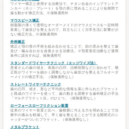
ワイヤー矯正と併用する治療法で、チタン合金のインプラントア
ンカー（ネジ・プレート）を顎の骨に埋めることにより短期間で
歯を動かす矯正方法。※保険適用外
マウスピース矯正
樹脂製の薄くて透明なオーダーメイドのマウスピースを一定時間
装着して歯並びを整えるので、目立ちにくく日常生活に影響が少
ない矯正方法。※保険適用外
外科矯正
矯正と顎の骨の手術を組み合わせることで、顔の歪みを整えて歯
並び・噛み合わせを改善させる治療法。※顎変形症治療など適用
条件に該当すれば、保険適用可
スタンダードワイヤーテクニック（エッジワイズ法）
患者さんの歯の傾き、表面の凸凹、治療段階などに合わせて、矯
正医がワイヤーを細かく調整しながら歯並びを整えるフルオーダ
ーメイドの矯正手法。（保険適用なし）
ストレートワイヤーテクニック
歯の凸凹、傾き、形など平均的な情報を基に作られたブラケット
と既成のワイヤーを使って、歯の動きを調整する歯科矯正の手法
「マルチブラケット法」のひとつ。（保険適用なし）
ローフォースローフリクション装置
従来のワイヤー装置と比べ、歯根膜に与える力を弱めることで治
療中の痛みを軽減して、早く歯を整えることができる開閉式のシ
ャッターがついたブラケット。（保険適用なし）
メタルブラケット