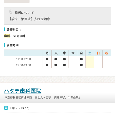
歯科について
【診療・治療法】
入れ歯治療
診療科目：
歯科
、歯周病科
診療時間
月
火
水
木
金
土
日
祝
11:00-12:30
15:00-19:30
ハタテ歯科医院
東京都杉並区高井戸西（富士見ヶ丘駅、高井戸駅、久我山駅）
土曜（〜13:00）