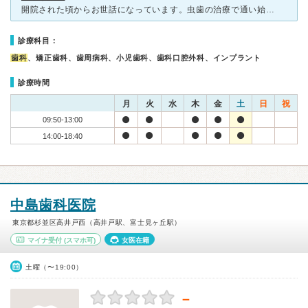
開院された頃からお世話になっています。虫歯の治療で通い始め、全て治した後も検診で通っています。先生もスタッフの皆さんもとても丁寧です。痛みに弱いので、麻酔をつけてもらっていますが、先生の腕が良く麻酔の
診療科目：
歯科
、矯正歯科、歯周病科、小児歯科、歯科口腔外科、インプラント
診療時間
月
火
水
木
金
土
日
祝
09:50-13:00
14:00-18:40
中島歯科医院
東京都杉並区高井戸西（高井戸駅、富士見ヶ丘駅）
マイナ受付
(スマホ可)
女医在籍
土曜（〜19:00）
－