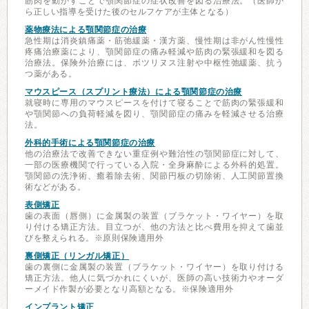
筋肉を動かすことで顎関節症の症状改善を図る治療法。（医師か
ら正しい指導を受けた後のセルフケアが主体となる）
薬物療法による顎関節症の治療
急性期は消炎鎮痛薬・筋弛緩薬・漢方薬、慢性期は非がん性慢性
疼痛治療薬により、顎関節症の痛み軽減や筋肉の緊張緩和を図る
治療法。保険外治療には、ボツリヌス注射や中枢性弛緩薬、抗う
つ薬がある。
マウスピース（スプリント療法）による顎関節症の治療
就寝時に専用のマウスピースを付けて寝ることで筋肉の緊張緩和
や顎関節への負荷軽減を図り、顎関節症の痛みを軽減させる治療
法。
外科的手術による顎関節症の治療
他の治療法で改善できない重症例や難治性の顎関節症に対して、
一部の医療機関で行っている入院・全身麻酔による外科的処置。
顎関節の洗浄術、癒着除去術、関節円板の切除術、人工関節置換
術などがある。
表側矯正
歯の表面（唇側）に金属製の装置（ブラケット・ワイヤー）を取
り付ける矯正方法。目立つが、他の方法と比べ費用を抑えて歯並
びを整えられる。※原則保険適用外
裏側矯正（リンガル矯正）
歯の裏側に金属製の装置（ブラケット・ワイヤー）を取り付ける
矯正方法。他人に気づかれにくいが、医師の高い技術力やオーダ
ーメイド作製が必要となり高額となる。※保険適用外
インプラント矯正