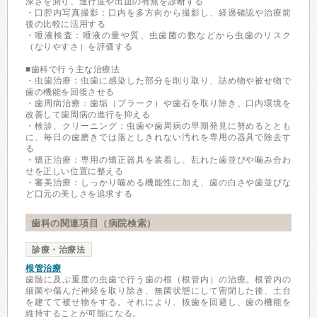
深さを測り、進行度や出血の有無を診断する
・口腔内写真撮影：口内を多方向から撮影し、経過確認や治療前
後の比較に活用する
・唾液検査：唾液の量や質、虫歯菌の数などから虫歯のリスク
（なりやすさ）を評価する
■歯科で行う主な治療法
・虫歯治療：虫歯に感染した部分を削り取り、詰め物や被せ物で
歯の機能を回復させる
・歯周病治療：歯垢（プラーク）や歯石を取り除き、口内環境を
改善して歯周病の進行を抑える
・検診、クリーニング：虫歯や歯周病の早期発見に努めるととも
に、毎日の歯磨きでは落としきれない汚れを専用の器具で除去す
る
・矯正治療：専用の矯正器具を装着し、乱れた歯並びや噛み合わ
せを正しい位置に整える
・審美治療：しっかり噛める機能性に加え、歯の白さや歯並びな
ど口元の美しさを追求する
歯科の関連項目（病院検索）
診療・治療法
根管治療
歯髄に及ぶ重度の虫歯で行う歯の根（根管内）の治療。根管内の
細菌や傷んだ神経を取り除き、無菌状態にして密閉した後、土台
を建てて被せ物をする。それにより、抜歯を回避し、歯の機能を
維持することが可能になる。