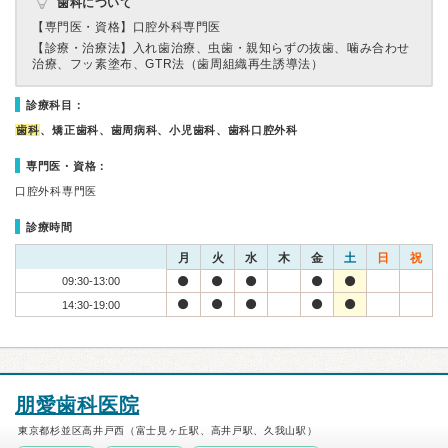
歯科について
【専門医・資格】
口腔外科専門医
【診療・治療法】
入れ歯治療、虫歯・親知らずの抜歯、噛み合わせ
治療、フッ素塗布、GTR法（歯周組織再生誘導法）
診療科目：
歯科
、矯正歯科、歯周病科、小児歯科、歯科口腔外科
専門医・資格：
口腔外科専門医
診療時間
月
火
水
木
金
土
日
祝
09:30-13:00
14:30-19:00
朋愛歯科医院
東京都杉並区高井戸西（富士見ヶ丘駅、高井戸駅、久我山駅）