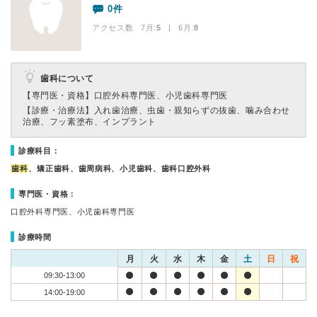
0件
アクセス数 7月:
5
| 6月:
8
歯科について
【専門医・資格】
口腔外科専門医、小児歯科専門医
【診療・治療法】
入れ歯治療、虫歯・親知らずの抜歯、噛み合わせ
治療、フッ素塗布、インプラント
診療科目：
歯科
、矯正歯科、歯周病科、小児歯科、歯科口腔外科
専門医・資格：
口腔外科専門医、小児歯科専門医
診療時間
月
火
水
木
金
土
日
祝
09:30-13:00
14:00-19:00