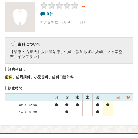
－
0件
アクセス数 7月:
4
| 6月:
8
歯科について
【診療・治療法】
入れ歯治療、虫歯・親知らずの抜歯、フッ素塗
布、インプラント
診療科目：
歯科
、歯周病科、小児歯科、歯科口腔外科
診療時間
月
火
水
木
金
土
日
祝
09:00-13:00
14:30-18:30