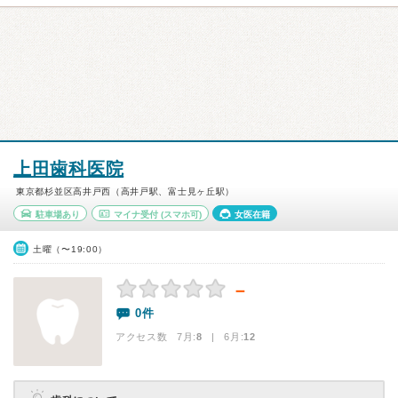
上田歯科医院
東京都杉並区高井戸西（高井戸駅、富士見ヶ丘駅）
駐車場あり
マイナ受付
(スマホ可)
女医在籍
土曜（〜19:00）
－
0件
アクセス数 7月:
8
| 6月:
12