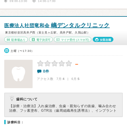
09:00-13:00
14:00-17:00
嶋デンタルクリニック
医療法人社団竜和会
東京都杉並区高井戸西（富士見ヶ丘駅、高井戸駅、久我山駅）
駐車場あり
電子決済可
マイナ受付
(スマホ可)
女医在籍
土曜（〜17:30）
－
0件
アクセス数 7月:
4
| 6月:
5
歯科について
【診療・治療法】
入れ歯治療、虫歯・親知らずの抜歯、噛み合わせ
治療、フッ素塗布、GTR法（歯周組織再生誘導法）、インプラント
診療科目：