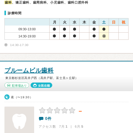
歯科
、矯正歯科、歯周病科、小児歯科、歯科口腔外科
診療時間
月
火
水
木
金
土
日
祝
09:30-13:00
14:30-19:00
14:30-17:30
プルームビル歯科
東京都杉並区高井戸西（高井戸駅、富士見ヶ丘駅）
駐車場あり
女医在籍
夜（〜19:30）
－
0件
アクセス数 7月:
1
| 6月:
5