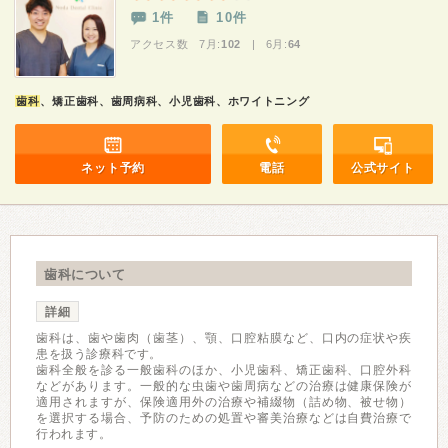
1件
10件
アクセス数 7月:
102
| 6月:
64
歯科
、矯正歯科、歯周病科、小児歯科、ホワイトニング
ネット予約
電話
公式サイト
歯科について
詳細
歯科は、歯や歯肉（歯茎）、顎、口腔粘膜など、口内の症状や疾
患を扱う診療科です。
歯科全般を診る一般歯科のほか、小児歯科、矯正歯科、口腔外科
などがあります。一般的な虫歯や歯周病などの治療は健康保険が
適用されますが、保険適用外の治療や補綴物（詰め物、被せ物）
を選択する場合、予防のための処置や審美治療などは自費治療で
行われます。