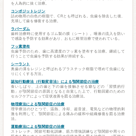
を人為的に抜く治療。
コンポジットレジン
詰め物用の白色の樹脂で、CRとも呼ばれる。虫歯を除去した後、
充填して歯を修復する治療。
ラバーダム
歯科治療時に使用するゴム製の膜（シート）。唾液の流入を防い
で感染を予防する効果があり、おもに根管治療で使われている。
フッ素塗布
虫歯予防のため、歯に高濃度のフッ素を塗布する治療。継続して
行うことで虫歯を予防する効果が持続する。
シーラント
奥歯の溝をレジンと呼ばれるプラスチック樹脂で埋めて虫歯にな
りにくくする方法。
認知行動療法（行動変容法）による顎関節症の治療
食いしばり、上の歯と下の歯を接触させる癖などの「習慣的行
動」が顎関節症の原因となると自覚した上で、行動回避のための
セルフケアによって症状改善を図る治療法。
物理療法による顎関節症の治療
理学療法のひとつで、温熱、冷却、超音波、電気などの物理的刺
激を利用して、顎関節症による痛みの緩和や組織修復を図る治療
法。
運動療法による顎関節症の治療
ストレッチ、関節可動化訓練、筋力増強訓練など顎関節や周りの