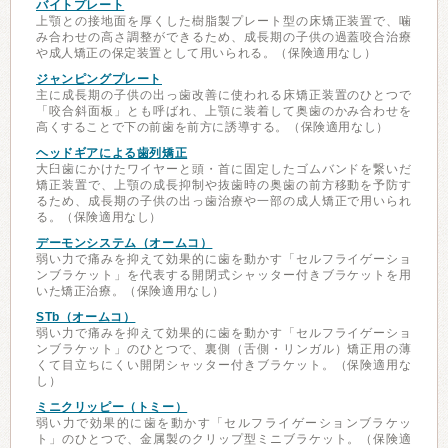
バイトプレート
上顎との接地面を厚くした樹脂製プレート型の床矯正装置で、噛
み合わせの高さ調整ができるため、成長期の子供の過蓋咬合治療
や成人矯正の保定装置として用いられる。（保険適用なし）
ジャンピングプレート
主に成長期の子供の出っ歯改善に使われる床矯正装置のひとつで
「咬合斜面板」とも呼ばれ、上顎に装着して奥歯のかみ合わせを
高くすることで下の前歯を前方に誘導する。（保険適用なし）
ヘッドギアによる歯列矯正
大臼歯にかけたワイヤーと頭・首に固定したゴムバンドを繋いだ
矯正装置で、上顎の成長抑制や抜歯時の奥歯の前方移動を予防す
るため、成長期の子供の出っ歯治療や一部の成人矯正で用いられ
る。（保険適用なし）
デーモンシステム（オームコ）
弱い力で痛みを抑えて効果的に歯を動かす「セルフライゲーショ
ンブラケット」を代表する開閉式シャッター付きブラケットを用
いた矯正治療。（保険適用なし）
STb（オームコ）
弱い力で痛みを抑えて効果的に歯を動かす「セルフライゲーショ
ンブラケット」のひとつで、裏側（舌側・リンガル）矯正用の薄
くて目立ちにくい開閉シャッター付きブラケット。（保険適用な
し）
ミニクリッピー（トミー）
弱い力で効果的に歯を動かす「セルフライゲーションブラケッ
ト」のひとつで、金属製のクリップ型ミニブラケット。（保険適