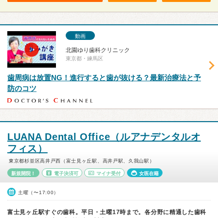
動画
北園ゆり歯科クリニック
東京都・練馬区
歯周病は放置NG！進行すると歯が抜ける？最新治療法と予
防のコツ
LUANA Dental Office（ルアナデンタルオ
フィス）
東京都杉並区高井戸西（富士見ヶ丘駅、高井戸駅、久我山駅）
新規開院！
電子決済可
マイナ受付
女医在籍
土曜（〜17:00）
富士見ヶ丘駅すぐの歯科。平日・土曜17時まで。各分野に精通した歯科