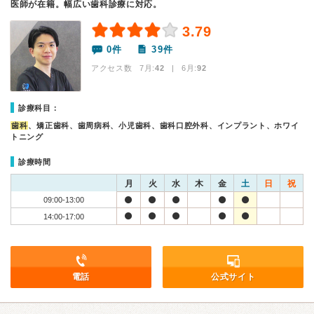
医師が在籍。幅広い歯科診療に対応。
3.79
0件
39件
アクセス数 7月:
42
| 6月:
92
診療科目：
歯科
、矯正歯科、歯周病科、小児歯科、歯科口腔外科、インプラント、ホワイ
トニング
診療時間
月
火
水
木
金
土
日
祝
09:00-13:00
14:00-17:00
電話
公式サイト