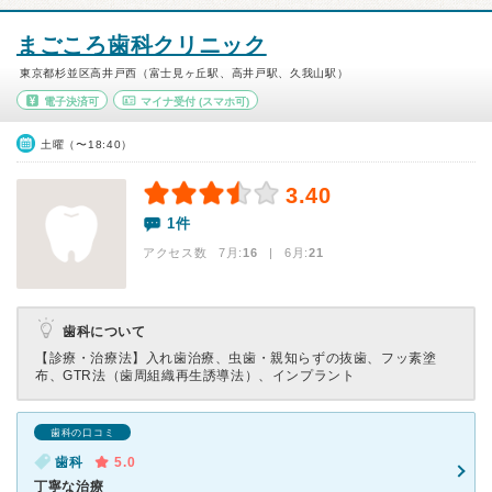
まごころ歯科クリニック
東京都杉並区高井戸西（富士見ヶ丘駅、高井戸駅、久我山駅）
電子決済可
マイナ受付
(スマホ可)
土曜（〜18:40）
3.40
1件
アクセス数 7月:
16
| 6月:
21
歯科について
【診療・治療法】
入れ歯治療、虫歯・親知らずの抜歯、フッ素塗
布、GTR法（歯周組織再生誘導法）、インプラント
歯科の口コミ
歯科
5.0
丁寧な治療