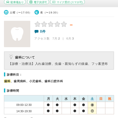
駐車場あり
電子決済可
マイナ受付
(スマホ可)
土曜（〜17:00）
夜（〜19:30）
－
0件
アクセス数 7月:
2
| 6月:
3
歯科について
【診療・治療法】
入れ歯治療、虫歯・親知らずの抜歯、フッ素塗布
診療科目：
歯科
、歯周病科、小児歯科、歯科口腔外科
診療時間
月
火
水
木
金
土
日
祝
09:00-12:30
14:30-19:30