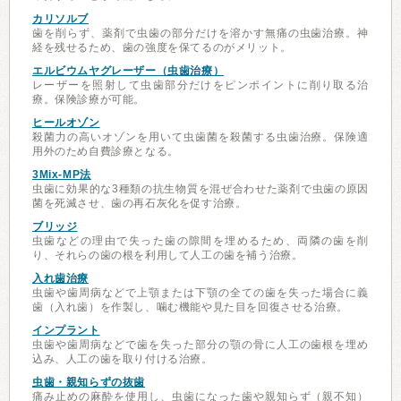
カリソルブ
歯を削らず、薬剤で虫歯の部分だけを溶かす無痛の虫歯治療。神
経を残せるため、歯の強度を保てるのがメリット。
エルビウムヤグレーザー（虫歯治療）
レーザーを照射して虫歯部分だけをピンポイントに削り取る治
療。保険診療が可能。
ヒールオゾン
殺菌力の高いオゾンを用いて虫歯菌を殺菌する虫歯治療。保険適
用外のため自費診療となる。
3Mix-MP法
虫歯に効果的な3種類の抗生物質を混ぜ合わせた薬剤で虫歯の原因
菌を死滅させ、歯の再石灰化を促す治療。
ブリッジ
虫歯などの理由で失った歯の隙間を埋めるため、両隣の歯を削
り、それらの歯の根を利用して人工の歯を補う治療。
入れ歯治療
虫歯や歯周病などで上顎または下顎の全ての歯を失った場合に義
歯（入れ歯）を作製し、噛む機能や見た目を回復させる治療。
インプラント
虫歯や歯周病などで歯を失った部分の顎の骨に人工の歯根を埋め
込み、人工の歯を取り付ける治療。
虫歯・親知らずの抜歯
痛み止めの麻酔を使用し、虫歯になった歯や親知らず（親不知）