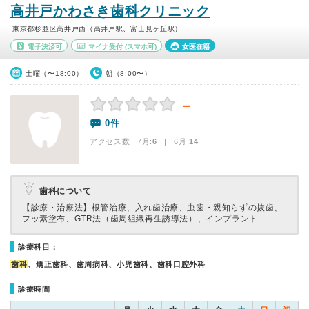
高井戸かわさき歯科クリニック
東京都杉並区高井戸西（高井戸駅、富士見ヶ丘駅）
電子決済可
マイナ受付
(スマホ可)
女医在籍
土曜（〜18:00）
朝（8:00〜）
－
0件
アクセス数 7月:
6
| 6月:
14
歯科について
【診療・治療法】
根管治療、入れ歯治療、虫歯・親知らずの抜歯、
フッ素塗布、GTR法（歯周組織再生誘導法）、インプラント
診療科目：
歯科
、矯正歯科、歯周病科、小児歯科、歯科口腔外科
診療時間