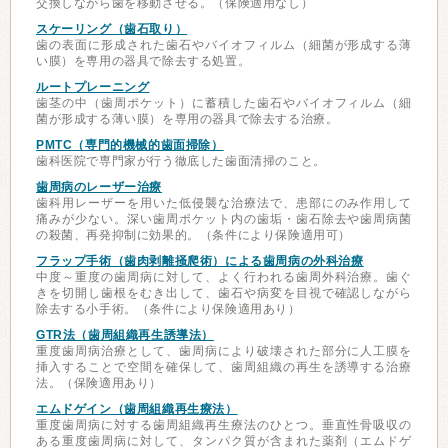
交換しながら歯を移動させる。（保険適用なし）
スケーリング（歯石取り）
歯の表面に形成された歯石やバイオフィルム（細菌が形成する薄
い膜）を専用の器具で除去する処置。
ルートプレーニング
歯茎の中（歯周ポケット）に蓄積した歯石やバイオフィルム（細
菌が形成する薄い膜）を専用の器具で除去する治療。
PMTC（専門的機械的歯面掃除）
歯科医院で専門家が行う徹底した歯面清掃のこと。
歯周病のレーザー治療
歯科用レーザーを用いた低侵襲な治療法で、患部にのみ作用して
痛みが少ない。深い歯周ポケット内の歯垢・歯石除去や歯周病菌
の殺菌、再発抑制に効果的。（条件により保険適用可）
フラップ手術（歯肉剥離掻爬術）による歯周病の外科治療
中度～重度の歯周病に対して、よく行われる歯周外科治療。歯ぐ
きを切開し歯根をむき出して、歯石や病変を目視で確認しながら
除去する小手術。（条件により保険適用あり）
GTR法（歯周組織再生誘導法）
重度歯周病治療として、歯周病により破壊された部分に人工膜を
挿入することで空間を確保して、歯周組織の再生を誘導する治療
法。（保険適用あり）
エムドゲイン（歯周組織再生療法）
重度歯周病に対する歯周組織再生療法のひとつ。垂直性骨吸収の
ある重度歯周病に対して、タンパク質が含まれた薬剤（エムドゲ