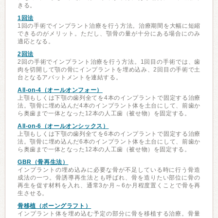
きる。
1回法
1回の手術でインプラント治療を行う方法。治療期間を大幅に短縮
できるのがメリット。ただし、顎骨の量が十分にある場合にのみ
適応となる。
2回法
2回の手術でインプラント治療を行う方法。1回目の手術では、歯
肉を切開して顎の骨にインプラントを埋め込み、2回目の手術で土
台となるアバットメントを連結する。
All-on-4（オールオンフォー）
上顎もしくは下顎の歯列全てを4本のインプラントで固定する治療
法。顎骨に埋め込んだ4本のインプラント体を土台にして、前歯か
ら奥歯まで一体となった12本の人工歯（被せ物）を固定する。
All-on-6（オールオンシックス）
上顎もしくは下顎の歯列全てを6本のインプラントで固定する治療
法。顎骨に埋め込んだ6本のインプラント体を土台にして、前歯か
ら奥歯まで一体となった12本の人工歯（被せ物）を固定する。
GBR（骨再生法）
インプラントの埋め込みに必要な骨が不足している時に行う骨造
成法の一つ。骨誘導再生法とも呼ばれ、骨を造りたい部位に骨の
再生を促す材料を入れ、通常3か月～6か月程度置くことで骨を再
生させる。
骨移植（ボーングラフト）
インプラント体を埋め込む予定の部分に骨を移植する治療。骨量