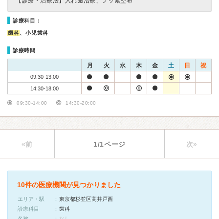
【診療・治療法】
入れ歯治療、フッ素塗布
診療科目：
歯科
、小児歯科
診療時間
月
火
水
木
金
土
日
祝
09:30-13:00
14:30-18:00
09:30-14:00
14:30-20:00
«前
1/1ページ
次»
10件の医療機関が見つかりました
エリア・駅
東京都杉並区高井戸西
診療科目
歯科
名称
なし