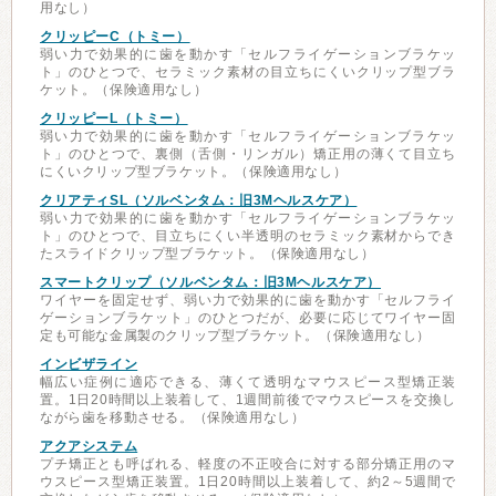
用なし）
クリッピーC（トミー）
弱い力で効果的に歯を動かす「セルフライゲーションブラケッ
ト」のひとつで、セラミック素材の目立ちにくいクリップ型ブラ
ケット。（保険適用なし）
クリッピーL（トミー）
弱い力で効果的に歯を動かす「セルフライゲーションブラケッ
ト」のひとつで、裏側（舌側・リンガル）矯正用の薄くて目立ち
にくいクリップ型ブラケット。（保険適用なし）
クリアティSL（ソルベンタム：旧3Mヘルスケア）
弱い力で効果的に歯を動かす「セルフライゲーションブラケッ
ト」のひとつで、目立ちにくい半透明のセラミック素材からでき
たスライドクリップ型ブラケット。（保険適用なし）
スマートクリップ（ソルベンタム：旧3Mヘルスケア）
ワイヤーを固定せず、弱い力で効果的に歯を動かす「セルフライ
ゲーションブラケット」のひとつだが、必要に応じてワイヤー固
定も可能な金属製のクリップ型ブラケット。（保険適用なし）
インビザライン
幅広い症例に適応できる、薄くて透明なマウスピース型矯正装
置。1日20時間以上装着して、1週間前後でマウスピースを交換し
ながら歯を移動させる。（保険適用なし）
アクアシステム
プチ矯正とも呼ばれる、軽度の不正咬合に対する部分矯正用のマ
ウスピース型矯正装置。1日20時間以上装着して、約2～5週間で