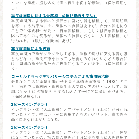
イン）を歯根に流し込んで歯の再生を促す治療法。（保険適用な
し）
重度歯周病に対する骨移植（歯周組織再生療法）
重度歯周病による骨の欠損部分に新たな骨を移植して、歯周組織
を再生する治療法。主に身体への負担はあるが、自分の骨を使う
ことで生体親和性が高い「自家骨移植」、もしくは自家骨移植と
比べて再生力は劣るが、身体への負担が少ない「人工骨移植」が
行われる。（原則、保険適用あり）
重度歯周病による抜歯
重度歯周病で歯がグラグラしすぎる、歯根の周りに支える骨がほ
とんどない、歯周治療を行っても改善がみられないなどの場合に
は、周囲の歯を守るために抜歯になることがある。（保険適用あ
り）
ローカルドラッグデリバリーシステムによる歯周病治療
必要なところに薬剤を働かせる局所薬物送達療法（LDDS）のこ
と。歯科では歯科医・歯科衛生士のプロケアのひとつとして、歯
周ポケットに抗菌剤を直接流し込んで一時的に炎症を抑える。
（保険適用なし）
2ピースインプラント
インプラント体（人工歯根）とアバットメント（土台）が分かれ
ているタイプ。幅広い症例に適用できるのがメリット。審美性も
高く自然な仕上がりになる。
1ピースインプラント
インプラント体（人工歯根）とアバットメント（土台）が一体型
になっているもの。顎の骨の厚みが十分にある場合にのみ適用で