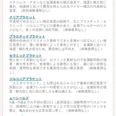
ステンレス・チタンなど金属素材の矯正器具で、強度と耐久性に
優れ、他素材と比べて費用を抑えられるワイヤー矯正の代表的な
装置。（原則保険適用なし）
クリアブラケット
半透明で目立ちにくい矯正装置の総称で、主にプラスチック・セ
ラミック・ジルコニアなどの素材があり、金属アレルギーのリス
クがなく、多くの症例に対応可能。（保険適用なし）
プラスチックブラケット
透明や白色のプラスチック素材でできた安価かつ目立ちにくい矯
正装置だが、濃い飲食物によって着色しやすく、金属製と比べて
強度・耐久性が劣るため、重症例には不向き。（保険適用なし）
セラミックブラケット
他と比べて高額になるが、セラミック素材なので金属製同様の強
度・耐久性を持ち、飲食物による着色にも強く、歯に近い自然な
色調・透明性を再現できる審美性の高い矯正装置。（保険適用な
し）
ジルコニアブラケット
「人工ダイヤモンド」とも呼ばれるジルコニア素材の矯正装置で
高額だが、金属アレルギーや変色リスクがない上、金属同等の強
度・耐久性と見た目の美しさを兼ね備える。（保険適用なし）
ムーシールド
3歳～5歳までの子供の受け口（反対咬合）治療専用マウスピース
で、就寝時に上の歯へ装着することで舌の位置や顎のバランスを
整え、噛み合わせを正常位置に導く。（保険適用なし）