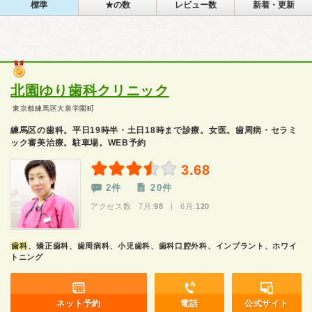
標準
★の数
レビュー数
新着・更新
北園ゆり歯科クリニック
東京都練馬区大泉学園町
練馬区の歯科。平日19時半・土日18時まで診療。女医。歯周病・セラミ
ック審美治療。駐車場。WEB予約
3.68
2件
20件
アクセス数 7月:
98
| 6月:
120
歯科
、矯正歯科、歯周病科、小児歯科、歯科口腔外科、インプラント、ホワイ
トニング
ネット予約
電話
公式サイト