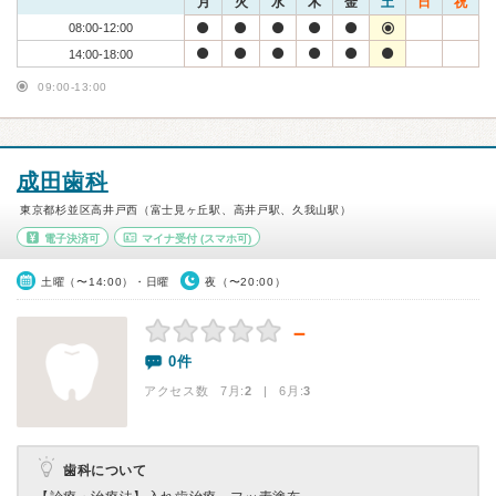
月
火
水
木
金
土
日
祝
08:00-12:00
14:00-18:00
09:00-13:00
成田歯科
東京都杉並区高井戸西（富士見ヶ丘駅、高井戸駅、久我山駅）
電子決済可
マイナ受付
(スマホ可)
土曜（〜14:00）・日曜
夜（〜20:00）
－
0件
アクセス数 7月:
2
| 6月:
3
歯科について