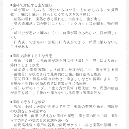
■歯科で対応する主な症状
・歯が痛い、しみる：冷たいものや甘いものがしみる（知覚過
敏）、噛むと痛い、何もしなくてもズキズキ痛む
・歯茎の腫れ：歯茎が赤く腫れる、出血する、膿が出る
・顎の違和感：口が開けにくい、「カクカク」音が鳴る、顎が痛
い
・歯並びが悪い：噛みにくい、前歯が噛みあわない、口が閉じに
くい
・口内炎、できもの：頻繁に口内炎ができる、粘膜に治らないし
こりがある
■歯科で診療する主な疾患
・虫歯（う蝕）：虫歯菌が糖を餌に作り出した「酸」により歯が
溶けてしまう疾患
・歯周炎：歯周病菌により歯茎に炎症が起こり、歯を支える骨
（歯槽骨）が吸収されて最終的には歯が抜け落ちる疾患
・顎関節症：骨格や噛み合わせ、歯ぎしりなどの習癖により、顎
を動かす筋肉や関節の構造に異常が生じる疾患
・親知らずのトラブル：生え方の異常（埋伏歯）や、周囲の歯茎
が炎症を起こして腫れや痛みを生じる疾患（智歯周囲炎）
■歯科で行う主な検査
・視診、触診：医師が直接目で見て、虫歯の有無や歯茎、補綴物
の状態などを確認する
・X線検査：肉眼で見えない歯根の状態、歯と歯の間の虫歯、親知
らずの向きや顎の骨の状態を調べる
・歯周病検査：専用の器具で歯周ポケット（歯と歯茎の隙間）の