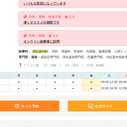
いつもお世話になっています
内科・発熱・食欲不振
5.0
凄くオススメの病院です
内科・発熱
5.0
オンライン診療後に訪問
診療科：
消化器内科
、内科、胃腸科、性病科、内視鏡、健康診断、人間ドッ
専門医・資格：
感染症専門医、消化器病専門医、肝臓専門医、消化器内視鏡
アクセス数 7月：
645
| 6月：
621
| 年間：
8,536
月
火
水
木
金
土
09:00-12:00
09:00
●
●
●
●
●
13:30-16:30
13:30
●
●
●
●
●
ネット予約
公式サイト