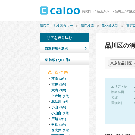
病院口コミ検索カルー - 品川区の消化
病院口コミ検索カルー
病院検索
消化器内科
東京
エリアを絞り込む
品川区の
都道府県を選択
東京都
(2,090件)
東京都品川区
品川区
(71件)
荏原
(4件)
大井
(8件)
エリア・駅
大崎
(3件)
診療科目
上大崎
(3件)
名称
北品川
(5件)
詳細条件
小山
(4件)
小山台
(1件)
戸越
(2件)
中延
(3件)
西大井
(2件)