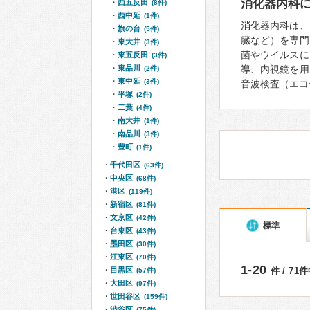
消化器内科
西五反田
(8件)
西中延
(1件)
消化器内科は、
旗の台
(5件)
臓など）を専門
東大井
(3件)
菌やウイルスに
東五反田
(3件)
東品川
導、内視鏡を用
(2件)
東中延
(3件)
音波検査（エコ
平塚
(2件)
二葉
(4件)
南大井
(1件)
南品川
(3件)
豊町
(1件)
千代田区
(63件)
中央区
(68件)
港区
(119件)
新宿区
(81件)
文京区
(42件)
標準
台東区
(43件)
墨田区
(30件)
江東区
(70件)
1-20
目黒区
件 / 71
(57件)
大田区
(97件)
世田谷区
(159件)
渋谷区
(75件)