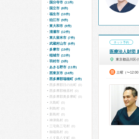
国分寺市
(11件)
国立市
(8件)
福生市
(10件)
狛江市
(9件)
東大和市
(9件)
清瀬市
(12件)
東久留米市
(7件)
ネット予約
武蔵村山市
(6件)
多摩市
(19件)
医療法人財団 
稲城市
(12件)
東京都品川区
羽村市
(3件)
あきる野市
(11件)
土曜（〜12:0
西東京市
(24件)
西多摩郡瑞穂町
(3件)
西多摩郡日の出町
(0)
西多摩郡檜原村
(0)
西多摩郡奥多摩町
(0)
大島町
(0)
利島村
(0)
新島村
(0)
神津島村
(0)
三宅島三宅村
(0)
御蔵島村
(0)
八丈島八丈町
(0)