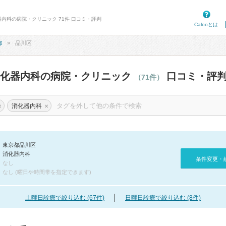
器内科の病院・クリニック 71件 口コミ・評判
Calooとは
都
品川区
消化器内科の病院・クリニック
口コミ・評
（71件）
×
×
消化器内科
東京都品川区
消化器内科
条件変更・
なし
なし (曜日や時間帯を指定できます)
土曜日診療で絞り込む (67件)
日曜日診療で絞り込む (8件)