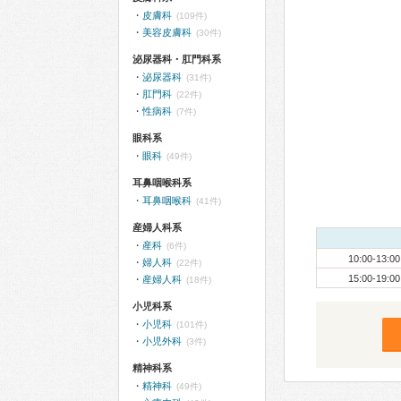
皮膚科
(109件)
美容皮膚科
(30件)
泌尿器科・肛門科系
泌尿器科
(31件)
肛門科
(22件)
性病科
(7件)
眼科系
眼科
(49件)
耳鼻咽喉科系
耳鼻咽喉科
(41件)
産婦人科系
産科
(6件)
10:00-13:00
婦人科
(22件)
15:00-19:00
産婦人科
(18件)
小児科系
小児科
(101件)
小児外科
(3件)
精神科系
精神科
(49件)