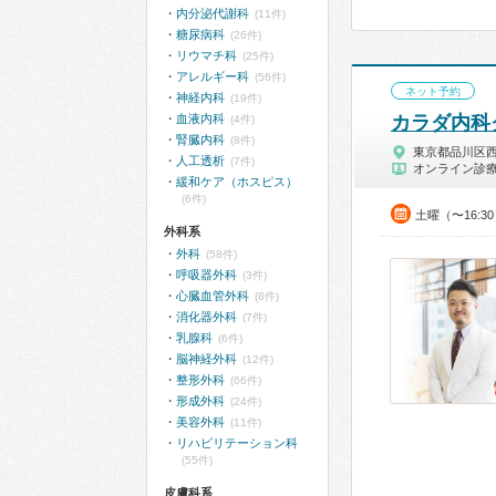
内分泌代謝科
(11件)
糖尿病科
(26件)
リウマチ科
(25件)
アレルギー科
(56件)
ネット予約
神経内科
(19件)
血液内科
カラダ内科
(4件)
腎臓内科
(8件)
東京都品川区
人工透析
(7件)
オンライン診
緩和ケア（ホスピス）
(6件)
土曜（〜16:3
外科系
外科
(58件)
呼吸器外科
(3件)
心臓血管外科
(8件)
消化器外科
(7件)
乳腺科
(6件)
脳神経外科
(12件)
整形外科
(66件)
形成外科
(24件)
美容外科
(11件)
リハビリテーション科
(55件)
皮膚科系