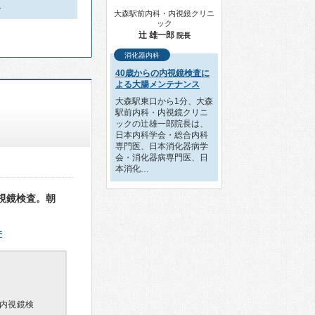
…
大森駅前内科・内視鏡クリニ
ック
辻 雄一郎
院長
消化器内科
40歳からの内視鏡検査に
よる大腸メンテナンス
大森駅東口から1分、大森
駅前内科・内視鏡クリニ
ックの辻雄一郎院長は、
日本内科学会・総合内科
専門医、日本消化器病学
会・消化器病専門医、日
本消化…
視鏡検査。朝
件
内視鏡検