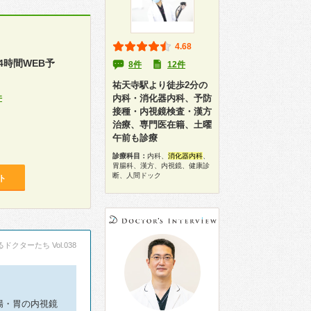
4.68
時間WEB予
8件
12件
祐天寺駅より徒歩2分の
件
内科・消化器内科、予防
接種・内視鏡検査・漢方
治療、専門医在籍、土曜
午前も診療
診療科目：
内科、
消化器内科
、
胃腸科、漢方、内視鏡、健康診
断、人間ドック
ト
ドクターたち Vol.038
腸・胃の内視鏡