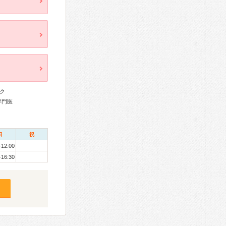
ク
専門医
日
祝
-12:00
-16:30