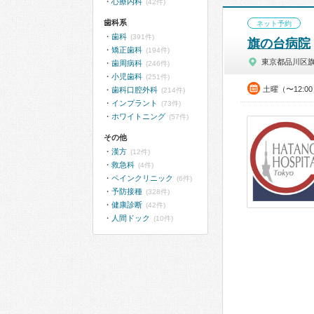
心療内科
(42件)
歯科系
ネット予約
歯科
(391件)
旗の台病院
矯正歯科
(194件)
東京都品川区
歯周病科
(246件)
小児歯科
(251件)
土曜（〜12:0
歯科口腔外科
(214件)
インプラント
(73件)
ホワイトニング
(57件)
その他
漢方
(12件)
救急科
(4件)
ペインクリニック
(6件)
予防接種
(328件)
健康診断
(42件)
人間ドック
(10件)