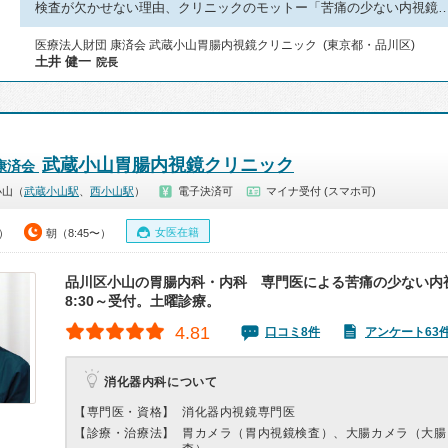
検査が欠かせない理由、クリニックのモットー「苦痛の少ない内視鏡
医療法人財団 康済会 武蔵小山胃腸内視鏡クリニック (東京都・品川区)
土井 健一
院長
武蔵小山胃腸内視鏡クリニック
康済会
小山（
武蔵小山駅
、
西小山駅
）
電子決済可
マイナ受付 (スマホ可)
女医在籍
0）
朝（8:45〜）
品川区小山の胃腸内科・内科 専門医による苦痛の少ない内
8:30～受付。土曜診療。
4.81
口コミ8件
アンケート63
消化器内科について
【専門医・資格】
消化器内視鏡専門医
【診療・治療法】
胃カメラ（胃内視鏡検査）、大腸カメラ（大腸