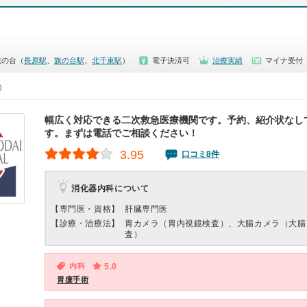
旗の台（
長原駅
、
旗の台駅
、
北千束駅
）
電子決済可
治療実績
マイナ受付
0）
幅広く対応できる二次救急医療機関です。予約、紹介状なし
す。まずは電話でご相談ください！
3.95
口コミ8件
消化器内科について
【専門医・資格】
肝臓専門医
【診療・治療法】
胃カメラ（胃内視鏡検査）、大腸カメラ（大腸
査）
内科
5.0
胃瘻手術