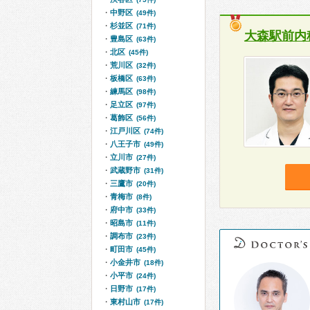
中野区
(49件)
杉並区
(71件)
大森駅前内
豊島区
(63件)
北区
(45件)
荒川区
(32件)
板橋区
(63件)
練馬区
(98件)
足立区
(97件)
葛飾区
(56件)
江戸川区
(74件)
八王子市
(49件)
立川市
(27件)
武蔵野市
(31件)
三鷹市
(20件)
青梅市
(8件)
府中市
(33件)
昭島市
(11件)
調布市
(23件)
町田市
(45件)
小金井市
(18件)
小平市
(24件)
日野市
(17件)
東村山市
(17件)