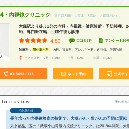
科・内視鏡クリニック
東京都大田区 大森北（
大森駅
、
大森海岸駅
）
大森駅より徒歩1分の内科・内視鏡・健康診断・予防接種、24
約、専門医在籍、土曜午後も診療
4.80
口コミ7件
アンケート26
診療科：
消化器内科
、内科、胃腸科、アレルギー科、内視鏡、健康診断
アクセス数 7月：
1,390
| 6月：
1,280
| 年間：
15,376
03-5493-1116
ネット予約
公式サイ
街の頼れる
消化器内科
長年培った内視鏡検査の技術で、大腸がん・胃がんの予防に貢献
東京都品川区の「武蔵小山胃腸内視鏡クリニック」は2019年開院。大