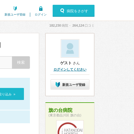
病院をさがす
新規ユーザ登録
ログイン
182,230
病院・
264,124
口コミ
判
ゲスト
さん
ログインしてください
新規ユーザ登録
絞り込み »
旗の台病院
(東京都品川区 旗の台)