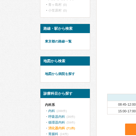
青ヶ島村
(0)
小笠原村
(0)
路線・駅から検索
東京都の路線一覧
地図から検索
地図から病院を探す
診療科目から探す
08:45-12:00
内科系
内科
(288件)
15:00-17:00
呼吸器内科
(36件)
循環器内科
(59件)
消化器内科
(71件)
胃腸科
(24件)