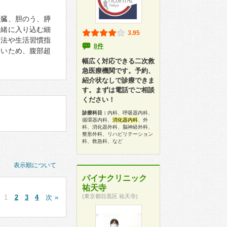
肝臓、胆のう、膵
一緒に入り込む細
3.95
療法や生活習慣指
8件
しいため、腹部超
幅広く対応できる二次救
急医療機関です。予約、
紹介状なしで診療できま
す。まずは電話でご相談
ください！
診療科目：
内科、呼吸器内科、
循環器内科、
消化器内科
、外
科、消化器外科、脳神経外科、
整形外科、リハビリテーション
科、救急科、など
表示順について
パイナクリニック
祐天寺
(東京都目黒区 祐天寺)
1
2
3
4
次 »