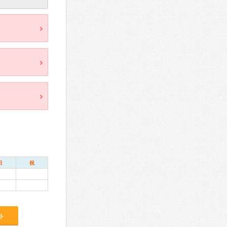
日
祝
ト