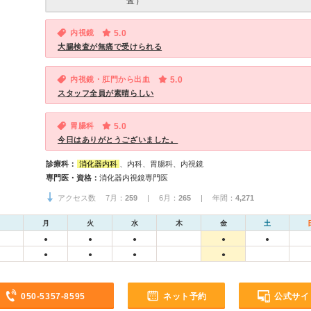
査）
内視鏡
5.0
大腸検査が無痛で受けられる
内視鏡・肛門から出血
5.0
スタッフ全員が素晴らしい
胃腸科
5.0
今日はありがとうございました。
診療科：
消化器内科
、内科、胃腸科、内視鏡
専門医・資格：
消化器内視鏡専門医
アクセス数 7月：
259
| 6月：
265
| 年間：
4,271
月
火
水
木
金
土
●
●
●
●
●
●
●
●
●
050-5357-8595
ネット予約
公式サイ