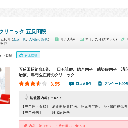
クリニック 五反田院
西五反田（
五反田駅
、
大崎広小路駅
）
電子決済可
マイナ受付 (スマホ可)
療対応
女医在籍
0）・日曜
五反田駅徒歩1分。土日も診療。総合内科・感染症内科・消
治療。専門医在籍のクリニック
3.55
口コミ5件
アンケート40
消化器内科について
【専門医・資格】
消化器病専門医、肝臓専門医、消化器内視鏡専
【専門外来】
肝臓病外来
内科・咳（セキ）・喉が痛い
5.0