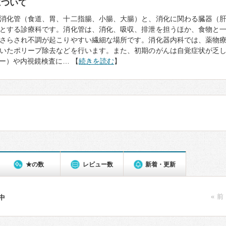
について
消化管（食道、胃、十二指腸、小腸、大腸）と、消化に関わる臓器（
とする診療科です。消化管は、消化、吸収、排泄を担うほか、食物と
さらされ不調が起こりやすい繊細な場所です。消化器内科では、薬物
いたポリープ除去などを行います。また、初期のがんは自覚症状が乏
ー）や内視鏡検査に… 【
続きを読む
】
★の数
レビュー数
新着・更新
« 前
件中