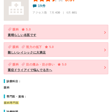
19件
アクセス数 7月:
430
| 6月:
601
眼科
5.0
素晴らしい名医です
眼科
視力の低下
5.0
難しいレイシックに大満足
眼科
目の痛み・目が赤い
5.0
重症ドライアイで悩んでる方へ
診療科目：
眼科
専門医・資格：
眼科専門医
診療時間