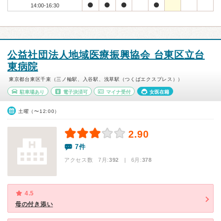
14:00-16:30
公益社団法人地域医療振興協会 台東区立台
東病院
東京都台東区千束（三ノ輪駅、入谷駅、浅草駅（つくばエクスプレス））
駐車場あり
電子決済可
マイナ受付
女医在籍
土曜（〜12:00）
2.90
7件
アクセス数 7月:
392
| 6月:
378
4.5
母の付き添い