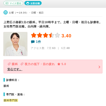
マイナ受付
女医在籍
土曜（〜18:30）・日曜・祝日
上野広小路駅1分の眼科。平日18時半まで。土曜・日曜・祝日も診療有。
女性専門医在籍。白内障・緑内障。
3.40
1件
アクセス数 7月:
63
| 6月:
48
眼科
視力の低下・目の疲れ
5.0
安心です。
診療科目：
眼科
専門医・資格：
眼科専門医