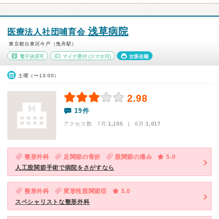
浅草病院
医療法人社団哺育会
東京都台東区今戸（曳舟駅）
電子決済可
マイナ受付
(スマホ可)
女医在籍
土曜（〜13:00）
2.98
19件
アクセス数 7月:
1,105
| 6月:
1,017
整形外科
足関節の骨折
股関節の痛み
5.0
人工股関節手術で病院をさがすなら
整形外科
変形性股関節症
5.0
スペシャリストな整形外科