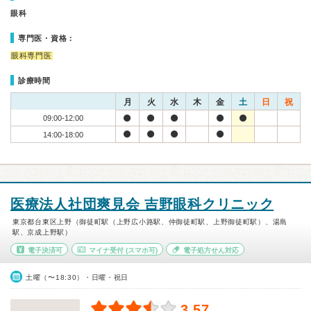
眼科
専門医・資格：
眼科専門医
診療時間
月
火
水
木
金
土
日
祝
09:00-12:00
14:00-18:00
医療法人社団爽見会 吉野眼科クリニック
東京都台東区上野（御徒町駅（上野広小路駅、仲御徒町駅、上野御徒町駅）、湯島
駅、京成上野駅）
電子決済可
マイナ受付
(スマホ可)
電子処方せん対応
土曜（〜18:30）・日曜・祝日
3.57