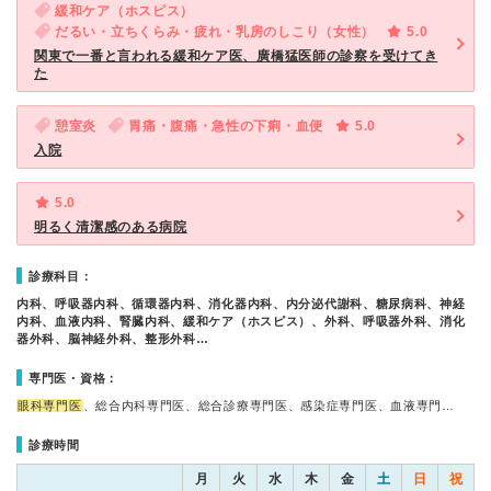
緩和ケア（ホスピス）
だるい・立ちくらみ・疲れ・乳房のしこり（女性）
5.0
関東で一番と言われる緩和ケア医、廣橋猛医師の診察を受けてき
た
憩室炎
胃痛・腹痛・急性の下痢・血便
5.0
入院
5.0
明るく清潔感のある病院
診療科目：
内科、呼吸器内科、循環器内科、消化器内科、内分泌代謝科、糖尿病科、神経
内科、血液内科、腎臓内科、緩和ケア（ホスピス）、外科、呼吸器外科、消化
器外科、脳神経外科、整形外科…
専門医・資格：
眼科専門医
、総合内科専門医、総合診療専門医、感染症専門医、血液専門…
診療時間
月
火
水
木
金
土
日
祝