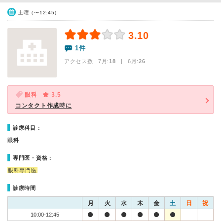
土曜（〜12:45）
3.10
1件
アクセス数 7月:
18
| 6月:
26
眼科
3.5
コンタクト作成時に
診療科目：
眼科
専門医・資格：
眼科専門医
診療時間
月
火
水
木
金
土
日
祝
10:00-12:45