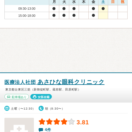
月
火
水
木
金
土
日
祝
09:30-13:00
15:00-18:00
あさひな眼科クリニック
医療法人社団
東京都台東区三筋（新御徒町駅、蔵前駅、田原町駅）
駐車場あり
女医在籍
土曜（〜12:30）
朝（8:30〜）
3.81
4件