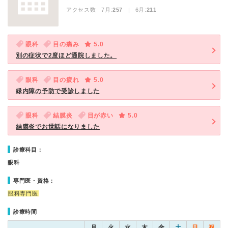
アクセス数 7月:
257
| 6月:
211
眼科
目の痛み
5.0
別の症状で2度ほど通院しました。
眼科
目の疲れ
5.0
緑内障の予防で受診しました
眼科
結膜炎
目が赤い
5.0
結膜炎でお世話になりました
診療科目：
眼科
専門医・資格：
眼科専門医
診療時間
月
火
水
木
金
土
日
祝