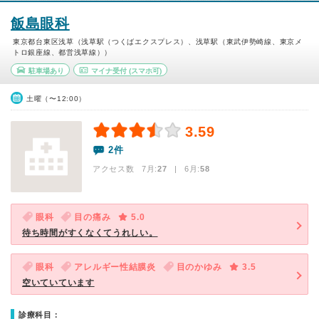
飯島眼科
東京都台東区浅草（浅草駅（つくばエクスプレス）、浅草駅（東武伊勢崎線、東京メ
トロ銀座線、都営浅草線））
駐車場あり
マイナ受付
(スマホ可)
土曜（〜12:00）
3.59
2件
アクセス数 7月:
27
| 6月:
58
眼科
目の痛み
5.0
待ち時間がすくなくてうれしい。
眼科
アレルギー性結膜炎
目のかゆみ
3.5
空いていています
診療科目：