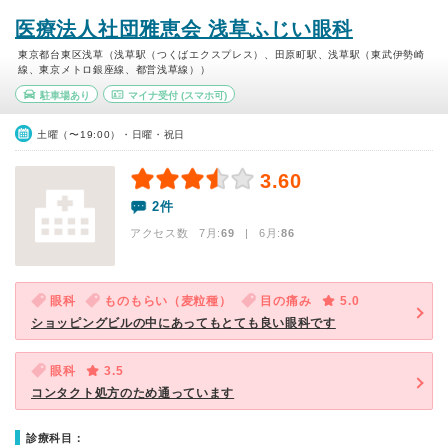
医療法人社団雅恵会 浅草ふじい眼科
東京都台東区浅草（浅草駅（つくばエクスプレス）、田原町駅、浅草駅（東武伊勢崎
線、東京メトロ銀座線、都営浅草線））
駐車場あり
マイナ受付
(スマホ可)
土曜（〜19:00）・日曜・祝日
3.60
2件
アクセス数 7月:
69
| 6月:
86
眼科
ものもらい（麦粒種）
目の痛み
5.0
ショッピングビルの中にあってもとても良い眼科です
眼科
3.5
コンタクト処方のため通っています
診療科目：