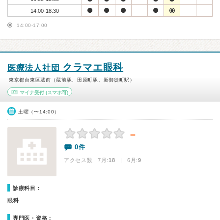
14:00-18:30
14:00-17:00
クラマエ眼科
医療法人社団
東京都台東区蔵前（蔵前駅、田原町駅、新御徒町駅）
マイナ受付
(スマホ可)
土曜（〜14:00）
－
0件
アクセス数 7月:
18
| 6月:
9
診療科目：
眼科
専門医・資格：