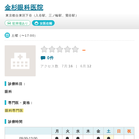
金杉眼科医院
東京都台東区下谷（入谷駅、三ノ輪駅、鶯谷駅）
駐車場あり
女医在籍
土曜（〜17:00）
－
0件
アクセス数 7月:
16
| 6月:
12
診療科目：
眼科
専門医・資格：
眼科専門医
診療時間
月
火
水
木
金
土
日
祝
09:00-13:00