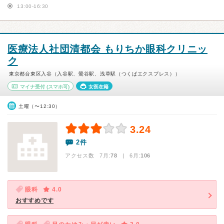
13:00-16:30
医療法人社団清都会 もりちか眼科クリニッ
ク
東京都台東区入谷（入谷駅、鶯谷駅、浅草駅（つくばエクスプレス））
マイナ受付
(スマホ可)
女医在籍
土曜（〜12:30）
3.24
2件
アクセス数 7月:
78
| 6月:
106
眼科
4.0
おすすめです