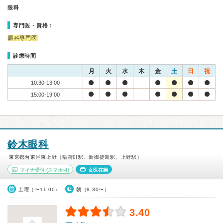
眼科
専門医・資格：
眼科専門医
診療時間
月
火
水
木
金
土
日
祝
10:30-13:00
15:00-19:00
鈴木眼科
東京都台東区東上野（稲荷町駅、新御徒町駅、上野駅）
マイナ受付
(スマホ可)
女医在籍
土曜（〜11:00）
朝（8:30〜）
3.40