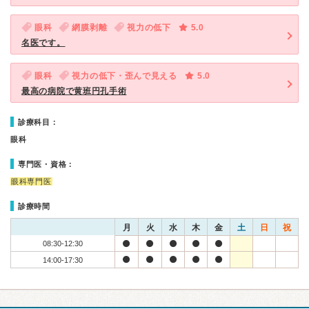
眼科
網膜剥離
視力の低下
5.0
名医です。
眼科
視力の低下・歪んで見える
5.0
最高の病院で黄班円孔手術
診療科目：
眼科
専門医・資格：
眼科専門医
診療時間
月
火
水
木
金
土
日
祝
08:30-12:30
14:00-17:30