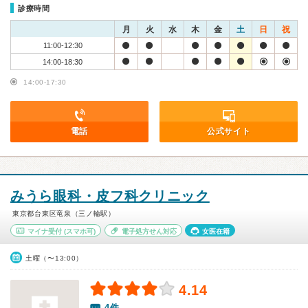
診療時間
月
火
水
木
金
土
日
祝
11:00-12:30
14:00-18:30
14:00-17:30
電話
公式サイト
みうら眼科・皮フ科クリニック
東京都台東区竜泉（三ノ輪駅）
マイナ受付
(スマホ可)
電子処方せん対応
女医在籍
土曜（〜13:00）
4.14
4件