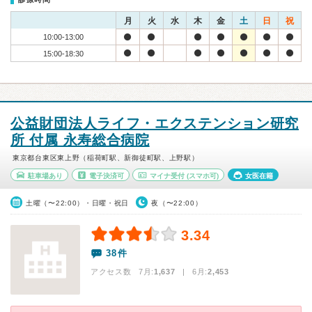
月
火
水
木
金
土
日
祝
10:00-13:00
15:00-18:30
公益財団法人ライフ・エクステンション研究
所 付属 永寿総合病院
東京都台東区東上野（稲荷町駅、新御徒町駅、上野駅）
駐車場あり
電子決済可
マイナ受付
(スマホ可)
女医在籍
土曜（〜22:00）・日曜・祝日
夜（〜22:00）
3.34
38件
アクセス数 7月:
1,637
| 6月:
2,453