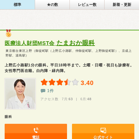
標準
★の数
レビュー数
新着・更新
たまおか眼科
医療法人財団MST会
東京都台東区上野（御徒町駅（上野広小路駅、仲御徒町駅、上野御徒町駅）、京成上
野駅、湯島駅）
上野広小路駅1分の眼科。平日18時半まで。土曜・日曜・祝日も診療有。
女性専門医在籍。白内障・緑内障。
3.40
1件
アクセス数 7月:
63
| 6月:
48
眼科
電話
公式サイト