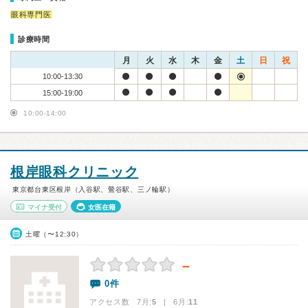
眼科専門医
診療時間
月
火
水
木
金
土
日
祝
10:00-13:30
15:00-19:00
10:00-14:00
根岸眼科クリニック
東京都台東区根岸（入谷駅、鶯谷駅、三ノ輪駅）
マイナ受付
女医在籍
土曜（〜12:30）
－
0件
アクセス数 7月:
5
| 6月:
11