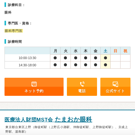
診療科目：
眼科
専門医・資格：
眼科専門医
診療時間
月
火
水
木
金
土
日
祝
10:00-13:30
14:30-18:00
ネット予約
電話
公式サイト
たまおか眼科
医療法人財団MST会
東京都台東区上野（御徒町駅（上野広小路駅、仲御徒町駅、上野御徒町駅）、京成上
野駅、湯島駅）