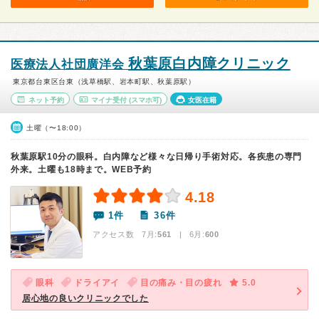
秋葉原白内障クリニック
医療法人社団廣洋会
東京都台東区台東（浅草橋駅、岩本町駅、秋葉原駅）
ネット予約
マイナ受付
(スマホ可)
女医在籍
土曜（〜18:00）
秋葉原駅10分の眼科。白内障など様々な日帰り手術対応。各疾患の専門
外来。土曜も18時まで。WEB予約
4.18
1件
36件
アクセス数 7月:
561
| 6月:
600
眼科
ドライアイ
目の痛み・目の疲れ
5.0
居心地の良いクリニックでした