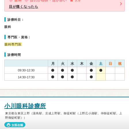
眼科
目のかゆみ・目が赤い
3.0
目が痛くなったら
診療科目：
眼科
専門医・資格：
眼科専門医
診療時間
月
火
水
木
金
土
日
祝
09:30-12:30
14:30-17:30
小川眼科診療所
東京都台東区上野（湯島駅、京成上野駅、御徒町駅（上野広小路駅、仲御徒町駅、上
野御徒町駅））
女医在籍