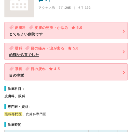
アクセス数 7月:
205
| 6月:
192
皮膚科
皮膚の発疹・かゆみ
5.0
とてもよい病院です
眼科
目の痛み・涙が出る
5.0
的確な処置でした
眼科
目の疲れ
4.5
目の痙攣
診療科目：
皮膚科、眼科
専門医・資格：
眼科専門医
、皮膚科専門医
診療時間