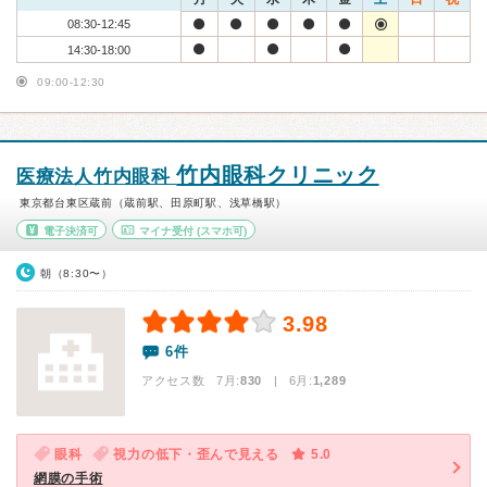
08:30-12:45
14:30-18:00
09:00-12:30
竹内眼科クリニック
医療法人竹内眼科
東京都台東区蔵前（蔵前駅、田原町駅、浅草橋駅）
電子決済可
マイナ受付
(スマホ可)
朝（8:30〜）
3.98
6件
アクセス数 7月:
830
| 6月:
1,289
眼科
視力の低下・歪んで見える
5.0
網膜の手術