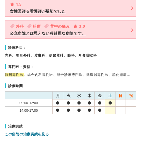
4.5
女性医師＆看護師が親切でした
外科
粉瘤
背中の痛み
3.0
公立病院とは思えない程綺麗な病院です。
診療科目：
内科、整形外科、皮膚科、泌尿器科、眼科、耳鼻咽喉科
専門医・資格：
眼科専門医
、総合内科専門医、総合診療専門医、循環器専門医、消化器病…
診療時間
月
火
水
木
金
土
日
祝
09:00-12:00
14:00-17:00
治療実績
この病院の治療実績を見る