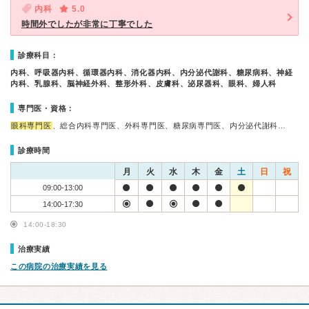
内科
5.0
時間外でしたが非常に丁寧でした
診療科目：
内科、呼吸器内科、循環器内科、消化器内科、内分泌代謝科、糖尿病科、神経
内科、乳腺科、脳神経外科、整形外科、皮膚科、泌尿器科、眼科、婦人科
専門医・資格：
眼科専門医
、総合内科専門医、外科専門医、糖尿病専門医、内分泌代謝科…
診療時間
月
火
水
木
金
土
日
祝
09:00-13:00
14:00-17:30
14:00-18:30
治療実績
この病院の治療実績を見る