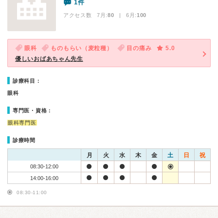
1件
アクセス数 7月:
80
| 6月:
100
眼科
ものもらい（麦粒種）
目の痛み
5.0
優しいおばあちゃん先生
診療科目：
眼科
専門医・資格：
眼科専門医
診療時間
月
火
水
木
金
土
日
祝
08:30-12:00
14:00-16:00
08:30-11:00