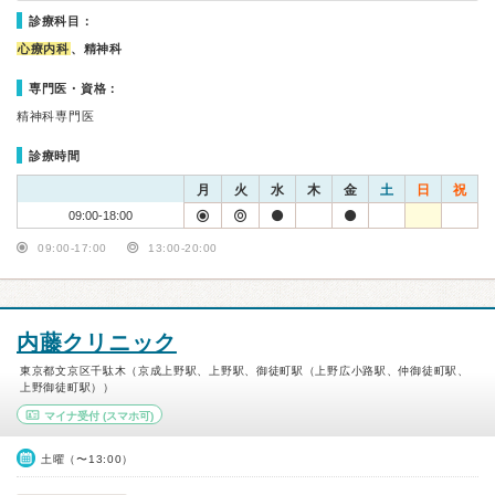
診療科目：
心療内科
、精神科
専門医・資格：
精神科専門医
診療時間
月
火
水
木
金
土
日
祝
09:00-18:00
09:00-17:00
13:00-20:00
内藤クリニック
東京都文京区千駄木（京成上野駅、上野駅、御徒町駅（上野広小路駅、仲御徒町駅、
上野御徒町駅））
マイナ受付
(スマホ可)
土曜（〜13:00）