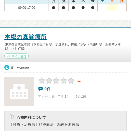
月
火
水
木
金
土
日
祝
09:00-17:00
本郷の森診療所
東京都文京区本郷（本郷三丁目駅、水道橋駅、御茶ノ水駅（淡路町駅、新御茶ノ水
駅、小川町駅））
マイナ受付
夜（〜20:00）
－
0件
アクセス数 7月:
14
| 6月:
20
心療内科について
【診療・治療法】
精神療法、精神分析療法