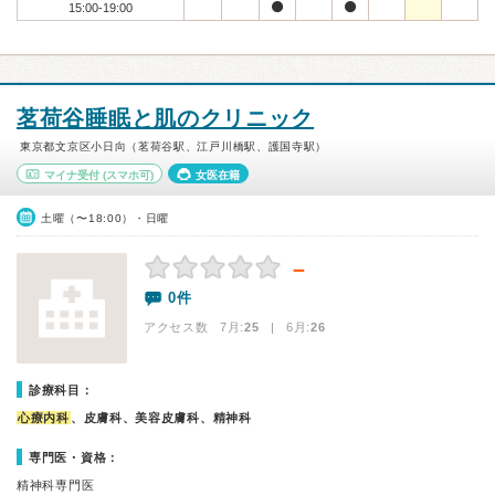
15:00-19:00
茗荷谷睡眠と肌のクリニック
東京都文京区小日向（茗荷谷駅、江戸川橋駅、護国寺駅）
マイナ受付
(スマホ可)
女医在籍
土曜（〜18:00）・日曜
－
0件
アクセス数 7月:
25
| 6月:
26
診療科目：
心療内科
、皮膚科、美容皮膚科、精神科
専門医・資格：
精神科専門医