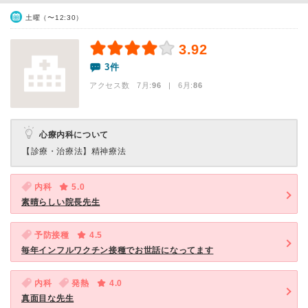
土曜（〜12:30）
3.92
3件
アクセス数 7月:
96
| 6月:
86
心療内科について
【診療・治療法】
精神療法
内科
5.0
素晴らしい院長先生
予防接種
4.5
毎年インフルワクチン接種でお世話になってます
内科
発熱
4.0
真面目な先生