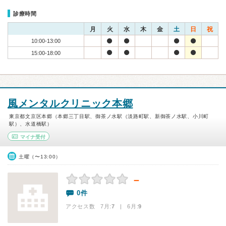
診療時間
月
火
水
木
金
土
日
祝
10:00-13:00
15:00-18:00
風メンタルクリニック本郷
東京都文京区本郷（本郷三丁目駅、御茶ノ水駅（淡路町駅、新御茶ノ水駅、小川町
駅）、水道橋駅）
マイナ受付
土曜（〜13:00）
－
0件
アクセス数 7月:
7
| 6月:
9