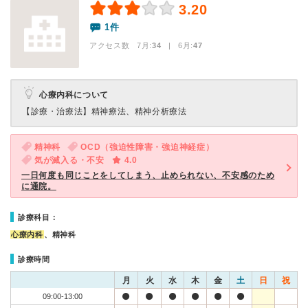
3.20
1件
アクセス数 7月:
34
| 6月:
47
心療内科について
【診療・治療法】
精神療法、精神分析療法
精神科
OCD（強迫性障害・強迫神経症）
気が滅入る・不安
4.0
一日何度も同じことをしてしまう、止められない、不安感のため
に通院。
診療科目：
心療内科
、精神科
診療時間
月
火
水
木
金
土
日
祝
09:00-13:00