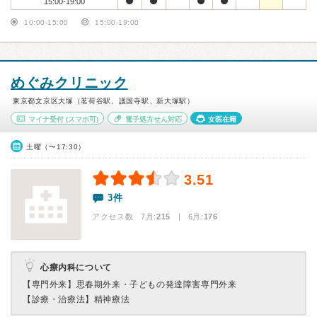
15:00-19:00
10:00-15:00
15:00-19:00
めぐみクリニック
東京都文京区大塚（茗荷谷駅、護国寺駅、新大塚駅）
マイナ受付
(スマホ可)
電子処方せん対応
女医在籍
土曜（〜17:30）
3.51
3件
アクセス数 7月:
215
| 6月:
176
心療内科について
【専門外来】
思春期外来・子どもの発達障害専門外来
【診療・治療法】
精神療法