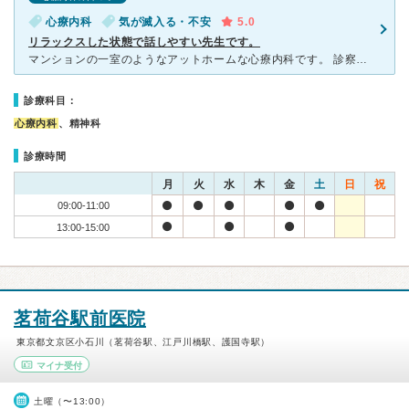
心療内科
気が滅入る・不安
5.0
リラックスした状態で話しやすい先生です。
マンションの一室のようなアットホームな心療内科です。 診察時間は一般的なクリニックより短い時間帯ですが、予約なしに伺えるのが便利です。 受付に入る時に靴を脱いでスリッパに履き替えます。 受付の方
診療科目：
心療内科
、精神科
診療時間
月
火
水
木
金
土
日
祝
09:00-11:00
13:00-15:00
茗荷谷駅前医院
東京都文京区小石川（茗荷谷駅、江戸川橋駅、護国寺駅）
マイナ受付
土曜（〜13:00）