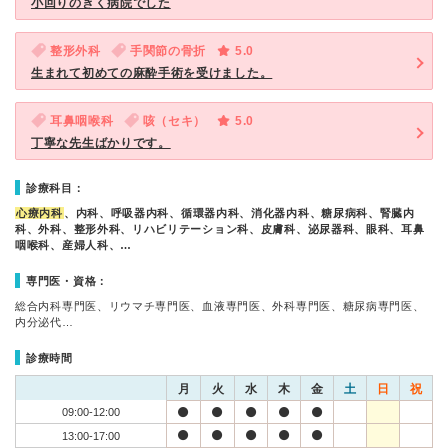
小回りのきく病院でした
整形外科
手関節の骨折
5.0
生まれて初めての麻酔手術を受けました。
耳鼻咽喉科
咳（セキ）
5.0
丁寧な先生ばかりです。
診療科目：
心療内科
、内科、呼吸器内科、循環器内科、消化器内科、糖尿病科、腎臓内
科、外科、整形外科、リハビリテーション科、皮膚科、泌尿器科、眼科、耳鼻
咽喉科、産婦人科、…
専門医・資格：
総合内科専門医、リウマチ専門医、血液専門医、外科専門医、糖尿病専門医、
内分泌代…
診療時間
月
火
水
木
金
土
日
祝
09:00-12:00
13:00-17:00