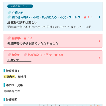
心療内科の口コミ
心療内科
寝つきが悪い・不眠・気が滅入る・不安・ストレス
1.5
思春期の診断は難しい
受験前に急に不安定になった子供を診ていただきました。自閉症スペクトラムと診断され、統合失調症専門の病院を紹介され、違和感を感じて他院へ。結局、不安(受験うつ)とカフェインが原因でした。隠れて飲んでいた
精神科
5.0
発達障害の子供を診ていただきました
精神科
気が滅入る・不安
5.0
丁寧です、、、。
診療科目：
心療内科
、精神科
専門医・資格：
精神科専門医
診療時間