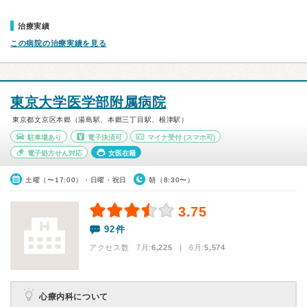
治療実績
この病院の治療実績を見る
東京大学医学部附属病院
東京都文京区本郷（湯島駅、本郷三丁目駅、根津駅）
駐車場あり
電子決済可
マイナ受付
(スマホ可)
電子処方せん対応
女医在籍
土曜（〜17:00）・日曜・祝日
朝（8:30〜）
3.75
92件
アクセス数 7月:
6,225
| 6月:
5,574
心療内科について