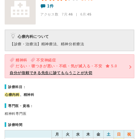
1件
アクセス数 7月:
46
| 6月:
45
心療内科について
【診療・治療法】
精神療法、精神分析療法
精神科
不安神経症
だるい・寝つきが悪い・不眠・気が滅入る・不安
5.0
自分が信頼できる先生に診てもらうことが大切
診療科目：
心療内科
、精神科
専門医・資格：
精神科専門医
診療時間
月
火
水
木
金
土
日
祝