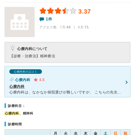
3.37
1件
アクセス数 7月:
65
| 6月:
71
心療内科について
【診療・治療法】
精神療法
心療内科の口コミ
心療内科
4.5
心療内科
心療内科は、なかなか病院選びが難しいですが、 こちらの先生は、親身になってくれる先生です。 薬も最低限のものを処方して下さりますので、 薬漬けということもないと思います。 予約制ですが、大体の
診療科目：
心療内科
、精神科
診療時間
月
火
水
木
金
土
日
祝