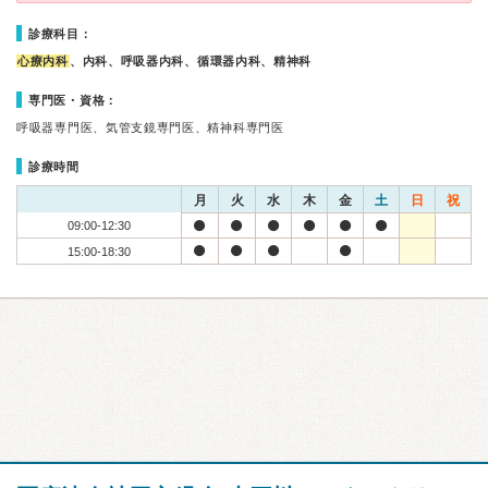
診療科目：
心療内科
、内科、呼吸器内科、循環器内科、精神科
専門医・資格：
呼吸器専門医、気管支鏡専門医、精神科専門医
診療時間
月
火
水
木
金
土
日
祝
09:00-12:30
15:00-18:30