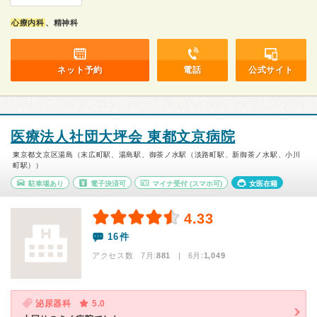
心療内科
、精神科
ネット予約
電話
公式サイト
医療法人社団大坪会 東都文京病院
東京都文京区湯島（末広町駅、湯島駅、御茶ノ水駅（淡路町駅、新御茶ノ水駅、小川
町駅））
駐車場あり
電子決済可
マイナ受付
(スマホ可)
女医在籍
4.33
16件
アクセス数 7月:
881
| 6月:
1,049
泌尿器科
5.0