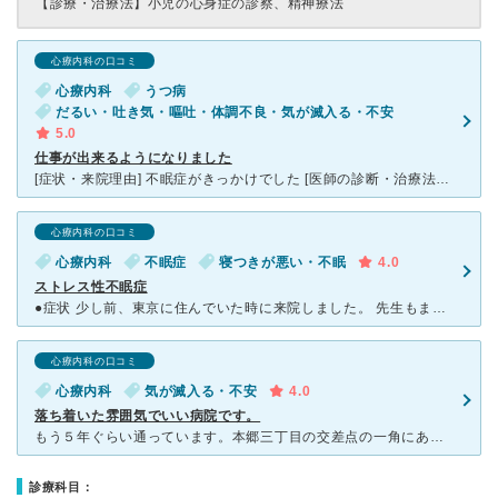
【診療・治療法】
小児の心身症の診察、精神療法
心療内科の口コミ
心療内科
うつ病
だるい・吐き気・嘔吐・体調不良・気が滅入る・不安
5.0
仕事が出来るようになりました
[症状・来院理由] 不眠症がきっかけでした [医師の診断・治療法] 投薬を主にしていますが、日常生活の中での自分の存在を一緒に考えてくれるなど、カウンセリングを受けています。 [感想・費用・待
心療内科の口コミ
心療内科
不眠症
寝つきが悪い・不眠
4.0
ストレス性不眠症
●症状 少し前、東京に住んでいた時に来院しました。 先生もまだ、代わっていない様ですので、口コミ致しました。 大学院を出て、研究関係の職場で働き始めました。 仕事に慣れないせいもあり、
心療内科の口コミ
心療内科
気が滅入る・不安
4.0
落ち着いた雰囲気でいい病院です。
もう５年ぐらい通っています。本郷三丁目の交差点の一角にあるビルの３階で、清潔で静かな落ち着いた雰囲気で安心できます。先生も親身に話を聞いてくれて満足しています。余計な検査はないし、薬も症状に応じて加減
診療科目：