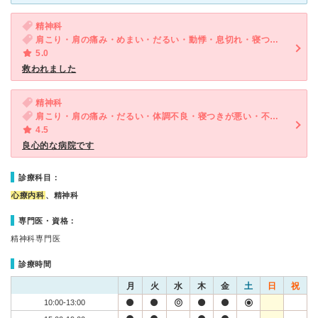
精神科
肩こり・肩の痛み・めまい・だるい・動悸・息切れ・寝つきが悪い・不眠・気が滅入る・不安
5.0
救われました
精神科
肩こり・肩の痛み・だるい・体調不良・寝つきが悪い・不眠・気が滅入る・不安・気分が異常に高揚している
4.5
良心的な病院です
診療科目：
心療内科
、精神科
専門医・資格：
精神科専門医
診療時間
月
火
水
木
金
土
日
祝
10:00-13:00