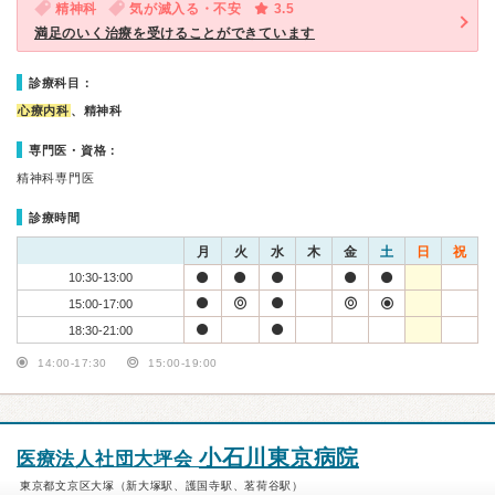
精神科
気が滅入る・不安
3.5
満足のいく治療を受けることができています
診療科目：
心療内科
、精神科
専門医・資格：
精神科専門医
診療時間
月
火
水
木
金
土
日
祝
10:30-13:00
15:00-17:00
18:30-21:00
14:00-17:30
15:00-19:00
小石川東京病院
医療法人社団大坪会
東京都文京区大塚（新大塚駅、護国寺駅、茗荷谷駅）