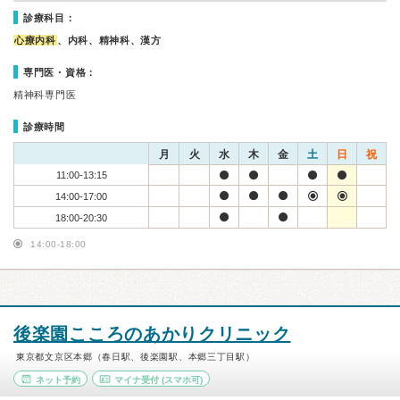
診療科目：
心療内科
、内科、精神科、漢方
専門医・資格：
精神科専門医
診療時間
月
火
水
木
金
土
日
祝
11:00-13:15
14:00-17:00
18:00-20:30
14:00-18:00
後楽園こころのあかりクリニック
東京都文京区本郷（春日駅、後楽園駅、本郷三丁目駅）
ネット予約
マイナ受付
(スマホ可)