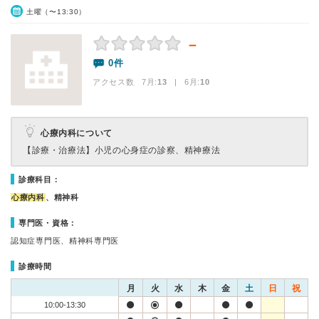
土曜（〜13:30）
－
0件
アクセス数 7月:
13
| 6月:
10
心療内科について
【診療・治療法】
小児の心身症の診察、精神療法
診療科目：
心療内科
、精神科
専門医・資格：
認知症専門医、精神科専門医
診療時間
月
火
水
木
金
土
日
祝
10:00-13:30