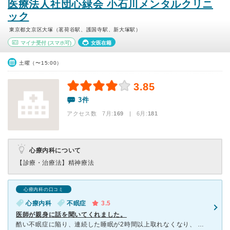
医療法人社団心緑会 小石川メンタルクリニ
ック
東京都文京区大塚（茗荷谷駅、護国寺駅、新大塚駅）
マイナ受付
(スマホ可)
女医在籍
土曜（〜15:00）
3.85
3件
アクセス数 7月:
169
| 6月:
181
心療内科について
【診療・治療法】
精神療法
心療内科の口コミ
心療内科
不眠症
3.5
医師が親身に話を聞いてくれました。
酷い不眠症に陥り、連続した睡眠が2時間以上取れなくなり、 ある程度自分で耐えていたのですが、身体も追いつかなくなり 会社の近くの病院でどこかないかと探しました。 心療内科の門をたたくのは初めてで