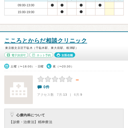
09:00-13:00
15:00-19:00
こころとからだ相談クリニック
東京都文京区千駄木（千駄木駅、東大前駅、根津駅）
電子決済可
ネット予約
女医在籍
土曜（〜18:00）・日曜
夜（〜20:30）
－
0件
アクセス数 7月:
13
| 6月:
9
心療内科について
【診療・治療法】
精神療法