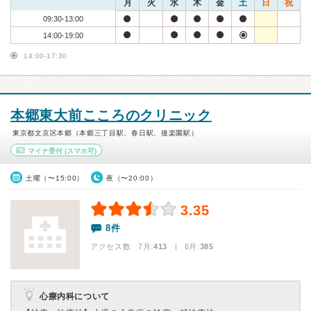
月
火
水
木
金
土
日
祝
09:30-13:00
14:00-19:00
14:00-17:30
本郷東大前こころのクリニック
東京都文京区本郷（本郷三丁目駅、春日駅、後楽園駅）
マイナ受付
(スマホ可)
土曜（〜15:00）
夜（〜20:00）
3.35
8件
アクセス数 7月:
413
| 6月:
385
心療内科について