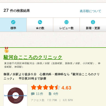
27
件の検索結果
表示順について
標準
★の数
レビュー数
新着・更新
駿河台こころのクリニック
東京都千代田区神田駿河台（御茶ノ水駅（淡路町駅、新御茶ノ水駅、小川町駅）、神
保町駅、神田駅）
御茶ノ水駅より徒歩５分 心療内科・精神科なら『駿河台こころのクリ
ニック』 平日夜20時まで診療
4.63
11件
4件
アクセス数 7月:
730
| 6月:
570