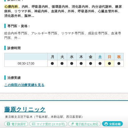
心療内科
、内科、呼吸器内科、循環器内科、消化器内科、内分泌代謝科、糖尿
病科、リウマチ科、神経内科、血液内科、外科、呼吸器外科、心臓血管外科、
消化器外科、脳神…
専門医・資格：
総合内科専門医、アレルギー専門医、リウマチ専門医、感染症専門医、血液専
門医、外…
診療時間
月
火
水
木
金
土
日
祝
08:30-17:00
治療実績
この病院の治療実績を見る
藤原クリニック
東京都文京区千駄木（千駄木駅、本駒込駅、西日暮里駅）
電子決済可
マイナ受付
(スマホ可)
電子処方せん対応
女医在籍