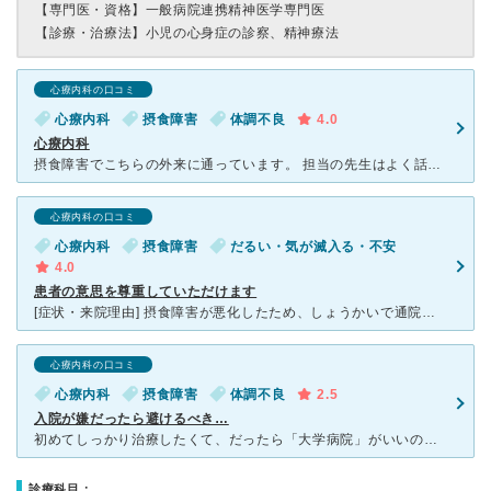
【専門医・資格】
一般病院連携精神医学専門医
【診療・治療法】
小児の心身症の診察、精神療法
心療内科の口コミ
心療内科
摂食障害
体調不良
4.0
心療内科
摂食障害でこちらの外来に通っています。 担当の先生はよく話を聞いてくれでとても感じが良いです。 (ただ、次回から担当が替わるらしくちょっと不安ですが…) 毎回毎回患者で溢れかえっていますが、呼び
心療内科の口コミ
心療内科
摂食障害
だるい・気が滅入る・不安
4.0
患者の意思を尊重していただけます
[症状・来院理由] 摂食障害が悪化したため、しょうかいで通院し始めた [医師の診断・治療法] 行動認知療法で、行動記録などをとり治療していく。薬はなるべく使わないとのことでした。必要な場合は入院
心療内科の口コミ
心療内科
摂食障害
体調不良
2.5
入院が嫌だったら避けるべき…
初めてしっかり治療したくて、だったら「大学病院」がいいのではないか、と思い当時の検索ページに一番に出てきた「東大」への通院を決めました。 初診の予約で入れるところに予約を…なので、そこで必然的に主治
診療科目：