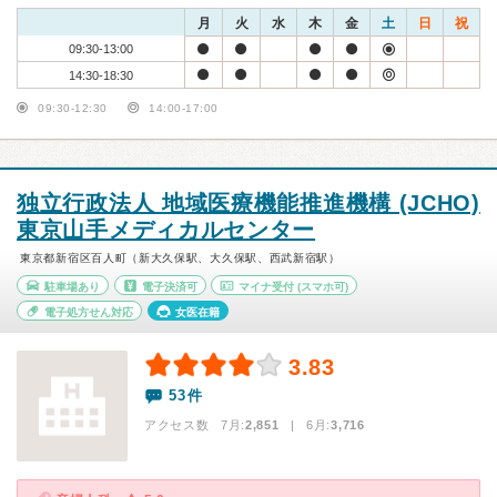
月
火
水
木
金
土
日
祝
09:30-13:00
14:30-18:30
09:30-12:30
14:00-17:00
独立行政法人 地域医療機能推進機構 (JCHO)
東京山手メディカルセンター
東京都新宿区百人町（新大久保駅、大久保駅、西武新宿駅）
駐車場あり
電子決済可
マイナ受付
(スマホ可)
電子処方せん対応
女医在籍
3.83
53件
アクセス数 7月:
2,851
| 6月:
3,716