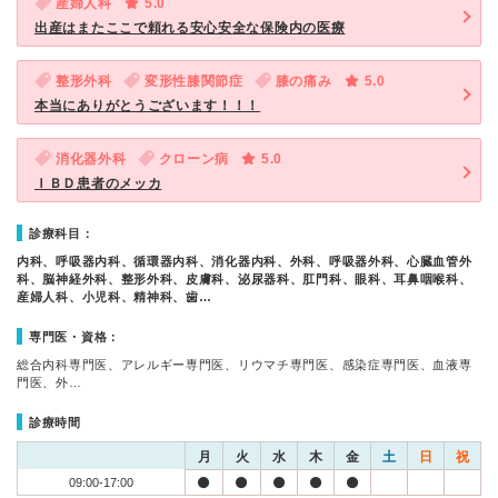
産婦人科
5.0
出産はまたここで頼れる安心安全な保険内の医療
整形外科
変形性膝関節症
膝の痛み
5.0
本当にありがとうございます！！！
消化器外科
クローン病
5.0
ＩＢＤ患者のメッカ
診療科目：
内科、呼吸器内科、循環器内科、消化器内科、外科、呼吸器外科、心臓血管外
科、脳神経外科、整形外科、皮膚科、泌尿器科、肛門科、眼科、耳鼻咽喉科、
産婦人科、小児科、精神科、歯…
専門医・資格：
総合内科専門医、アレルギー専門医、リウマチ専門医、感染症専門医、血液専
門医、外…
診療時間
月
火
水
木
金
土
日
祝
09:00-17:00