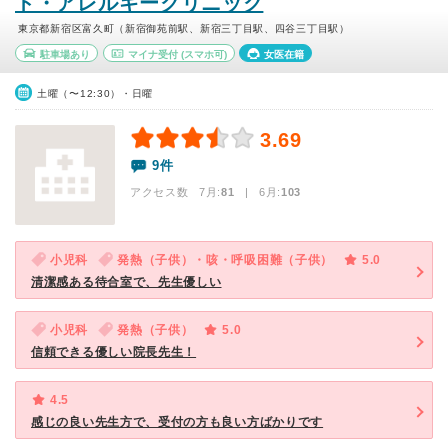
ト・アレルギークリニック
東京都新宿区富久町（新宿御苑前駅、新宿三丁目駅、四谷三丁目駅）
駐車場あり
マイナ受付
(スマホ可)
女医在籍
土曜（〜12:30）・日曜
3.69
9件
アクセス数 7月:
81
| 6月:
103
小児科
発熱（子供）・咳・呼吸困難（子供）
5.0
清潔感ある待合室で、先生優しい
小児科
発熱（子供）
5.0
信頼できる優しい院長先生！
4.5
感じの良い先生方で、受付の方も良い方ばかりです