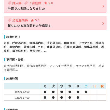
婦人科
子宮筋腫
5.0
手術でお世話になりました
消化器内科
5.0
頼りになる東京医科大学病院！
診療科目：
内科、呼吸器内科、循環器内科、消化器内科、糖尿病科、リウマチ科、神経内
科、血液内科、腎臓内科、外科、呼吸器外科、心臓血管外科、消化器外科、乳
腺科、脳神経外科、整形外科、…
専門医・資格：
総合内科専門医、総合診療専門医、アレルギー専門医、リウマチ専門医、感染
症専門医…
診療時間
月
火
水
木
金
土
日
祝
08:30-12:00
13:00-17:00