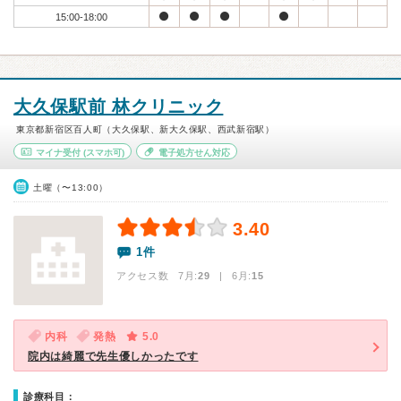
15:00-18:00
大久保駅前 林クリニック
東京都新宿区百人町（大久保駅、新大久保駅、西武新宿駅）
マイナ受付
(スマホ可)
電子処方せん対応
土曜（〜13:00）
3.40
1件
アクセス数 7月:
29
| 6月:
15
内科
発熱
5.0
院内は綺麗で先生優しかったです
診療科目：