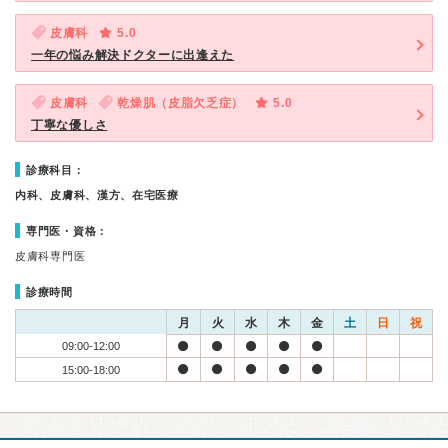
皮膚科
5.0
一年の悩み解決ドクターに出逢えた
皮膚科
乾燥肌（皮脂欠乏症）
5.0
丁寧な優しさ
診療科目：
内科、皮膚科、漢方、在宅医療
専門医・資格：
皮膚科専門医
診療時間
月
火
水
木
金
土
日
祝
09:00-12:00
15:00-18:00