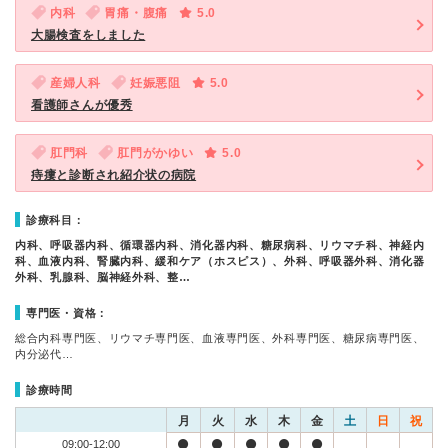
内科
胃痛・腹痛
5.0
大腸検査をしました
産婦人科
妊娠悪阻
5.0
看護師さんが優秀
肛門科
肛門がかゆい
5.0
痔瘻と診断され紹介状の病院
診療科目：
内科、呼吸器内科、循環器内科、消化器内科、糖尿病科、リウマチ科、神経内
科、血液内科、腎臓内科、緩和ケア（ホスピス）、外科、呼吸器外科、消化器
外科、乳腺科、脳神経外科、整…
専門医・資格：
総合内科専門医、リウマチ専門医、血液専門医、外科専門医、糖尿病専門医、
内分泌代…
診療時間
月
火
水
木
金
土
日
祝
09:00-12:00