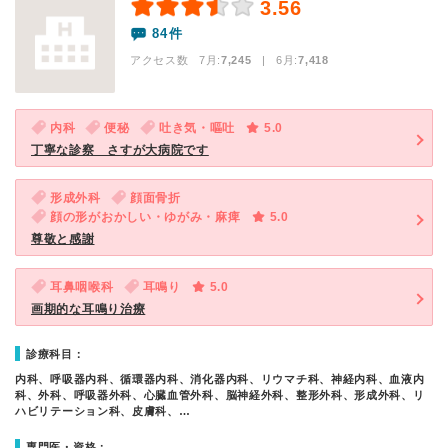
3.56
84件
アクセス数 7月:
7,245
| 6月:
7,418
内科
便秘
吐き気・嘔吐
5.0
丁寧な診察 さすが大病院です
形成外科
顔面骨折
顔の形がおかしい・ゆがみ・麻痺
5.0
尊敬と感謝
耳鼻咽喉科
耳鳴り
5.0
画期的な耳鳴り治療
診療科目：
内科、呼吸器内科、循環器内科、消化器内科、リウマチ科、神経内科、血液内
科、外科、呼吸器外科、心臓血管外科、脳神経外科、整形外科、形成外科、リ
ハビリテーション科、皮膚科、…
専門医・資格：