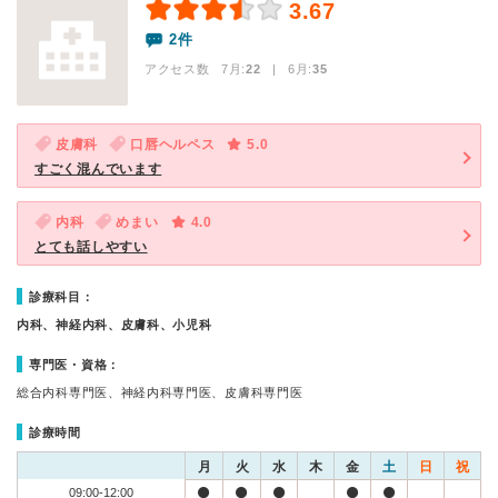
3.67
2件
アクセス数 7月:
22
| 6月:
35
皮膚科
口唇ヘルペス
5.0
すごく混んでいます
内科
めまい
4.0
とても話しやすい
診療科目：
内科、神経内科、皮膚科、小児科
専門医・資格：
総合内科専門医、神経内科専門医、皮膚科専門医
診療時間
月
火
水
木
金
土
日
祝
09:00-12:00