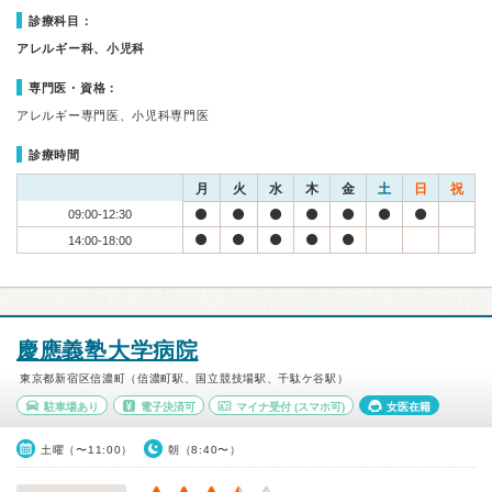
診療科目：
アレルギー科、小児科
専門医・資格：
アレルギー専門医、小児科専門医
診療時間
月
火
水
木
金
土
日
祝
09:00-12:30
14:00-18:00
慶應義塾大学病院
東京都新宿区信濃町（信濃町駅、国立競技場駅、千駄ケ谷駅）
駐車場あり
電子決済可
マイナ受付
(スマホ可)
女医在籍
土曜（〜11:00）
朝（8:40〜）