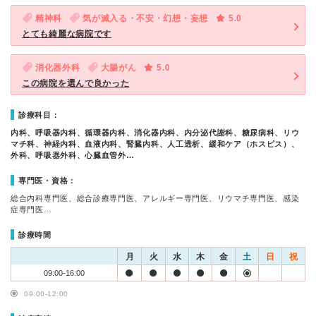
精神科
気が滅入る・不安・幻想・妄想
5.0
とても綺麗な病院です
消化器外科
大腸がん
5.0
この病院を選んで良かった
診療科目：
内科、呼吸器内科、循環器内科、消化器内科、内分泌代謝科、糖尿病科、リウ
マチ科、神経内科、血液内科、腎臓内科、人工透析、緩和ケア（ホスピス）、
外科、呼吸器外科、心臓血管外…
専門医・資格：
総合内科専門医、総合診療専門医、アレルギー専門医、リウマチ専門医、感染
症専門医…
診療時間
月
火
水
木
金
土
日
祝
09:00-16:00
09:00-12:00