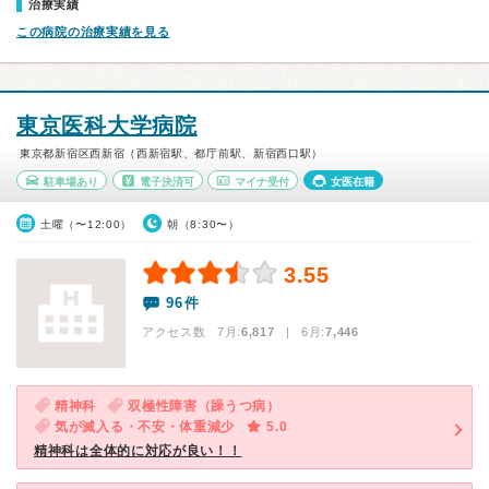
治療実績
この病院の治療実績を見る
東京医科大学病院
東京都新宿区西新宿（西新宿駅、都庁前駅、新宿西口駅）
駐車場あり
電子決済可
マイナ受付
女医在籍
土曜（〜12:00）
朝（8:30〜）
3.55
96件
アクセス数 7月:
6,817
| 6月:
7,446
精神科
双極性障害（躁うつ病）
気が滅入る・不安・体重減少
5.0
精神科は全体的に対応が良い！！