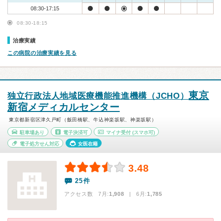
08:30-17:15
08:30-18:15
治療実績
この病院の治療実績を見る
東京
独立行政法人地域医療機能推進機構（JCHO）
新宿メディカルセンター
東京都新宿区津久戸町（飯田橋駅、牛込神楽坂駅、神楽坂駅）
駐車場あり
電子決済可
マイナ受付
(スマホ可)
電子処方せん対応
女医在籍
3.48
25件
アクセス数 7月:
1,908
| 6月:
1,785