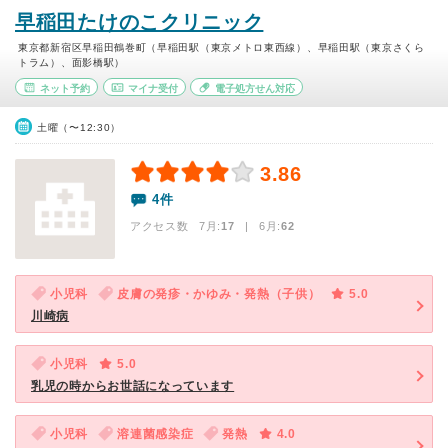
早稲田たけのこクリニック
東京都新宿区早稲田鶴巻町（早稲田駅（東京メトロ東西線）、早稲田駅（東京さくら
トラム）、面影橋駅）
ネット予約
マイナ受付
電子処方せん対応
土曜（〜12:30）
3.86
4件
アクセス数 7月:
17
| 6月:
62
小児科
皮膚の発疹・かゆみ・発熱（子供）
5.0
川崎病
小児科
5.0
乳児の時からお世話になっています
小児科
溶連菌感染症
発熱
4.0