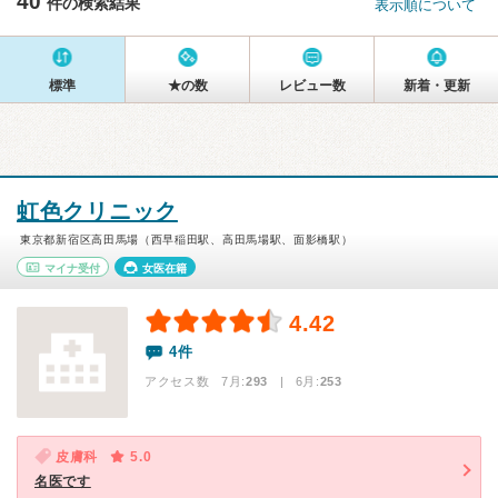
40
件の検索結果
表示順について
標準
★の数
レビュー数
新着・更新
虹色クリニック
東京都新宿区高田馬場（西早稲田駅、高田馬場駅、面影橋駅）
マイナ受付
女医在籍
4.42
4件
アクセス数 7月:
293
| 6月:
253
皮膚科
5.0
名医です