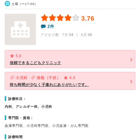
土曜（〜17:00）
3.76
2件
アクセス数 7月:
34
| 6月:
30
5.0
信頼できるこどもクリニック
小児科
発熱（子供）
4.5
待ち時間が少なく子連れにありがたいです。
診療科目：
内科、アレルギー科、小児科
専門医・資格：
血液専門医、小児科専門医、小児血液・がん専門医
診療時間