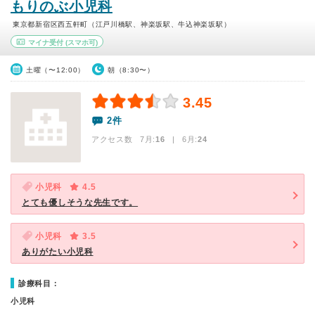
もりのぶ小児科
東京都新宿区西五軒町（江戸川橋駅、神楽坂駅、牛込神楽坂駅）
マイナ受付
(スマホ可)
土曜（〜12:00）
朝（8:30〜）
3.45
2件
アクセス数 7月:
16
| 6月:
24
小児科
4.5
とても優しそうな先生です。
小児科
3.5
ありがたい小児科
診療科目：
小児科