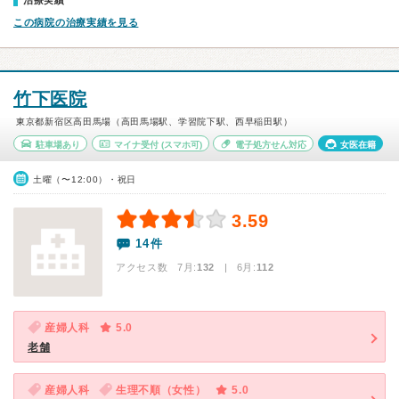
治療実績
この病院の治療実績を見る
竹下医院
東京都新宿区高田馬場（高田馬場駅、学習院下駅、西早稲田駅）
駐車場あり
マイナ受付
(スマホ可)
電子処方せん対応
女医在籍
土曜（〜12:00）・祝日
3.59
14件
アクセス数 7月:
132
| 6月:
112
産婦人科
5.0
老舗
産婦人科
生理不順（女性）
5.0