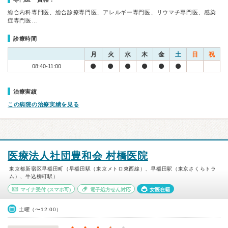
総合内科専門医、総合診療専門医、アレルギー専門医、リウマチ専門医、感染
症専門医…
診療時間
月
火
水
木
金
土
日
祝
08:40-11:00
治療実績
この病院の治療実績を見る
医療法人社団豊和会 村橋医院
東京都新宿区早稲田町（早稲田駅（東京メトロ東西線）、早稲田駅（東京さくらトラ
ム）、牛込柳町駅）
マイナ受付
(スマホ可)
電子処方せん対応
女医在籍
土曜（〜12:00）