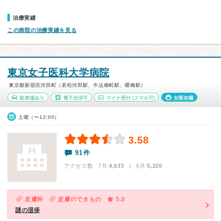
治療実績
この病院の治療実績を見る
東京女子医科大学病院
東京都新宿区河田町（若松河田駅、牛込柳町駅、曙橋駅）
駐車場あり
電子決済可
マイナ受付
(スマホ可)
女医在籍
土曜（〜12:00）
3.58
91件
アクセス数 7月:
4,633
| 6月:
5,220
皮膚科
皮膚のできもの
5.0
謎の湿疹