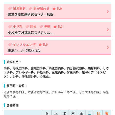
泌尿器科
尿が漏れる
5.0
国立国際医療研究センター病院
小児科
肺炎
発熱
5.0
小児科でお世話になりました。
インフルエンザ
5.0
東京ルールに救われた
診療科目：
内科、呼吸器内科、循環器内科、消化器内科、内分泌代謝科、糖尿病科、リウ
マチ科、アレルギー科、神経内科、血液内科、腎臓内科、緩和ケア（ホスピ
ス）、外科、呼吸器外科、心臓血…
専門医・資格：
総合内科専門医、総合診療専門医、アレルギー専門医、リウマチ専門医、感染
症専門医…
診療時間
月
火
水
木
金
土
日
祝