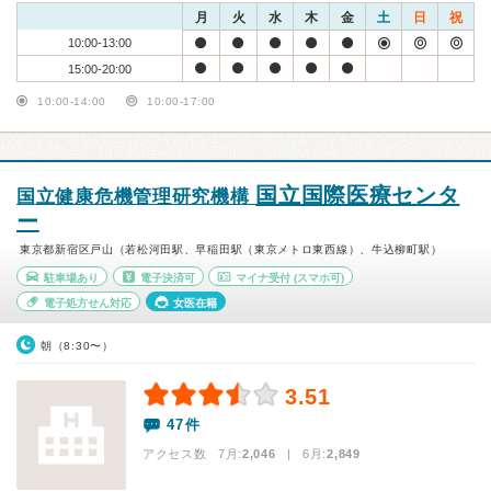
月
火
水
木
金
土
日
祝
10:00-13:00
15:00-20:00
10:00-14:00
10:00-17:00
国立国際医療センタ
国立健康危機管理研究機構
ー
東京都新宿区戸山（若松河田駅、早稲田駅（東京メトロ東西線）、牛込柳町駅）
駐車場あり
電子決済可
マイナ受付
(スマホ可)
電子処方せん対応
女医在籍
朝（8:30〜）
3.51
47件
アクセス数 7月:
2,046
| 6月:
2,849