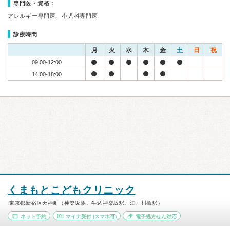
専門医・資格：
アレルギー専門医、小児科専門医
診療時間
月
火
水
木
金
土
日
祝
09:00-12:00
14:00-18:00
くまもとこどもクリニック
東京都新宿区天神町（神楽坂駅、牛込神楽坂駅、江戸川橋駅）
ネット予約
マイナ受付
(スマホ可)
電子処方せん対応