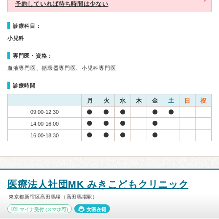
予約していれば待ち時間は少ない
診療科目：
小児科
専門医・資格：
血液専門医、循環器専門医、小児科専門医
診療時間
月
火
水
木
金
土
日
祝
09:00-12:30
14:00-16:00
16:00-18:30
医療法人社団MK みきこどもクリニック
東京都新宿区高田馬場（高田馬場駅）
マイナ受付
(スマホ可)
女医在籍