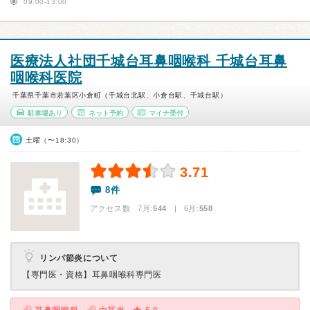
09:00-13:00
医療法人社団千城台耳鼻咽喉科 千城台耳鼻
咽喉科医院
千葉県千葉市若葉区小倉町（千城台北駅、小倉台駅、千城台駅）
駐車場あり
ネット予約
マイナ受付
土曜（〜18:30）
3.71
8件
アクセス数 7月:
544
| 6月:
558
リンパ節炎について
【専門医・資格】
耳鼻咽喉科専門医