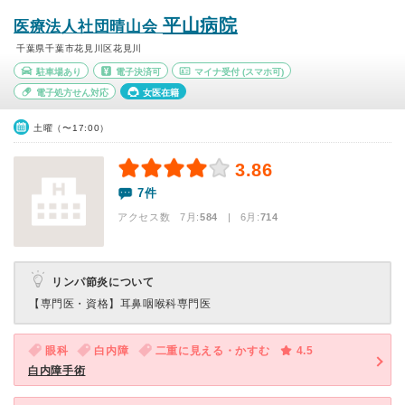
平山病院
医療法人社団晴山会
千葉県千葉市花見川区花見川
駐車場あり
電子決済可
マイナ受付
(スマホ可)
電子処方せん対応
女医在籍
土曜（〜17:00）
3.86
7件
アクセス数 7月:
584
| 6月:
714
リンパ節炎について
【専門医・資格】
耳鼻咽喉科専門医
眼科
白内障
二重に見える・かすむ
4.5
白内障手術