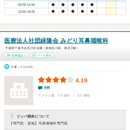
09:00-12:00
15:00-18:00
医療法人社団緑隆会 みどり耳鼻咽喉科
千葉県千葉市花見川区花園（新検見川駅、検見川駅）
駐車場あり
マイナ受付
土曜（〜12:00）
4.19
9件
アクセス数 7月:
507
| 6月:
505
リンパ節炎について
【専門医・資格】
耳鼻咽喉科専門医