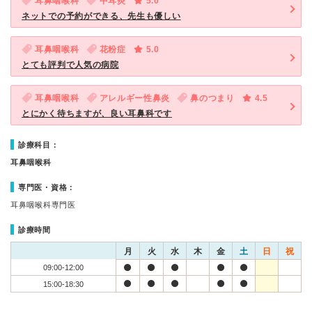
耳鼻咽喉科
中耳炎
5.0
ネットでの予約ができる、先生も優しい
耳鼻咽喉科
花粉症
5.0
とても評判で人気の病院
耳鼻咽喉科
アレルギー性鼻炎
鼻のつまり
4.5
とにかく待ちますが、良い耳鼻科です
診療科目：
耳鼻咽喉科
専門医・資格：
耳鼻咽喉科専門医
診療時間
月
火
水
木
金
土
日
祝
09:00-12:00
15:00-18:30