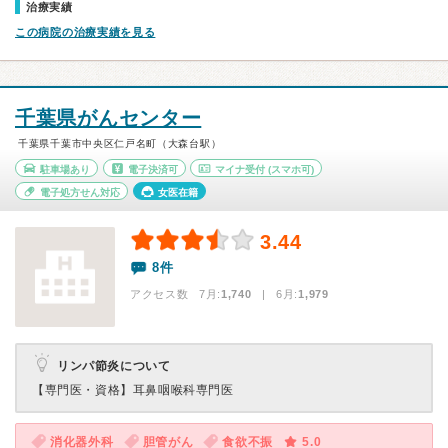
治療実績
この病院の治療実績を見る
千葉県がんセンター
千葉県千葉市中央区仁戸名町（大森台駅）
駐車場あり
電子決済可
マイナ受付
(スマホ可)
電子処方せん対応
女医在籍
3.44
8件
アクセス数 7月:
1,740
| 6月:
1,979
リンパ節炎について
【専門医・資格】
耳鼻咽喉科専門医
消化器外科
胆管がん
食欲不振
5.0