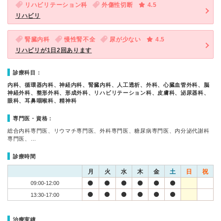
リハビリテーション科
外傷性切断
4.5
リハビリ
腎臓内科
慢性腎不全
尿が少ない
4.5
リハビリが1日2回あります
診療科目：
内科、循環器内科、神経内科、腎臓内科、人工透析、外科、心臓血管外科、脳
神経外科、整形外科、形成外科、リハビリテーション科、皮膚科、泌尿器科、
眼科、耳鼻咽喉科、精神科
専門医・資格：
総合内科専門医、リウマチ専門医、外科専門医、糖尿病専門医、内分泌代謝科
専門医、…
診療時間
月
火
水
木
金
土
日
祝
09:00-12:00
13:30-17:00
治療実績