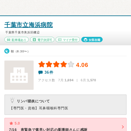
千葉市立海浜病院
千葉県千葉市美浜区磯辺
駐車場あり
電子決済可
マイナ受付
女医在籍
朝（8:30〜）
4.06
36件
アクセス数 7月:
1,694
| 6月:
1,570
リンパ節炎について
【専門医・資格】
耳鼻咽喉科専門医
5.0
7/16 夜緊急で素早い対応の看護師さんに感謝