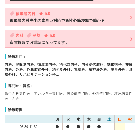
循環器内科
5.0
循環器内科先生の素早い対応で急性心筋梗塞で助かる
内科
発熱
5.0
夜間救急でお世話になってます。
診療科目：
内科、呼吸器内科、循環器内科、消化器内科、内分泌代謝科、糖尿病科、神経
内科、外科、心臓血管外科、消化器外科、乳腺科、脳神経外科、整形外科、形
成外科、リハビリテーション科…
専門医・資格：
総合内科専門医、アレルギー専門医、感染症専門医、外科専門医、糖尿病専門
医、内分…
診療時間
月
火
水
木
金
土
日
祝
08:30-11:30