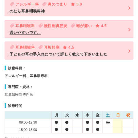
アレルギー科
鼻のつまり
5.0
のむら耳鼻咽喉科神
耳鼻咽喉科
慢性副鼻腔炎
喉が痛い
4.5
通いやすいです。
耳鼻咽喉科
耳垢栓塞
4.5
子どもの耳の手入れについて詳しく教えて下さいました
診療科目：
アレルギー科、耳鼻咽喉科
専門医・資格：
耳鼻咽喉科専門医
診療時間
月
火
水
木
金
土
日
祝
09:00-12:30
15:00-18:00