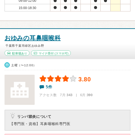
09:00-12:00
15:00-18:30
おゆみの耳鼻咽喉科
千葉県千葉市緑区おゆみ野
駐車場あり
マイナ受付
(スマホ可)
土曜（〜12:00）
3.80
5件
アクセス数 7月:
343
| 6月:
390
リンパ節炎について
【専門医・資格】
耳鼻咽喉科専門医