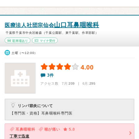
山口耳鼻咽喉科
医療法人社団宗仙会
千葉県千葉市中央区椿森（千葉公園駅、東千葉駅、作草部駅）
駐車場あり
マイナ受付
土曜（〜12:00）
4.00
3件
アクセス数 7月:
209
| 6月:
295
リンパ節炎について
【専門医・資格】
耳鼻咽喉科専門医
耳鼻咽喉科
喉が痛い
5.0
丁寧で迅速