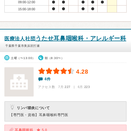
09:00-12:00
15:00-18:00
うたせ耳鼻咽喉科・アレルギー科
医療法人社団
千葉県千葉市美浜区打瀬
土曜（〜13:00）
朝（8:30〜）
4.28
4件
アクセス数 7月:
227
| 6月:
223
リンパ節炎について
【専門医・資格】
耳鼻咽喉科専門医
耳鼻咽喉科
5.0