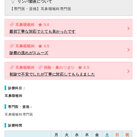
リンパ節炎について
【専門医・資格】
耳鼻咽喉科専門医
耳鼻咽喉科
5.0
親切丁寧な対応でとても良かったです
耳鼻咽喉科
4.5
診察の流れがスムーズ
耳鼻咽喉科
発熱・鼻のつまり
4.5
初診で不安でしたが丁寧に対応してもらえました
診療科目：
耳鼻咽喉科
専門医・資格：
耳鼻咽喉科専門医
診療時間
月
火
水
木
金
土
日
祝