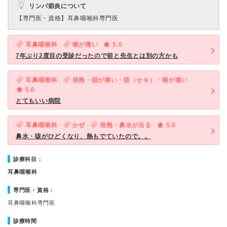
リンパ節炎について
【専門医・資格】
耳鼻咽喉科専門医
耳鼻咽喉科
喉が痛い
5.0
7年ぶり2度目の受診だったので前と先生とは別の方かも
耳鼻咽喉科
発熱・頭が痛い・咳（セキ）・喉が痛い
5.0
とてもいい病院
耳鼻咽喉科
かぜ
発熱・鼻水が出る
5.0
鼻水・咳がひどくなり、熱もでていたので。。
診療科目：
耳鼻咽喉科
専門医・資格：
耳鼻咽喉科専門医
診療時間