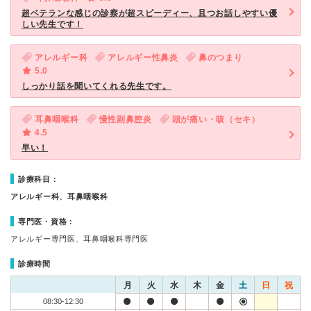
超ベテランな感じの診察が超スピーディー、且つお話しやすい優
しい先生です！
アレルギー科
アレルギー性鼻炎
鼻のつまり
5.0
しっかり話を聞いてくれる先生です。
耳鼻咽喉科
慢性副鼻腔炎
頭が痛い・咳（セキ）
4.5
早い！
診療科目：
アレルギー科、耳鼻咽喉科
専門医・資格：
アレルギー専門医、耳鼻咽喉科専門医
診療時間
月
火
水
木
金
土
日
祝
08:30-12:30