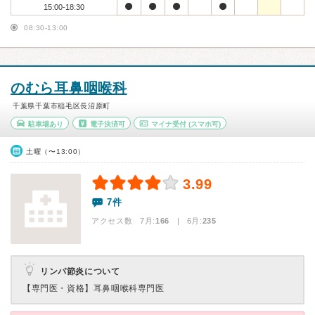
15:00-18:30
08:30-13:00
のむら耳鼻咽喉科
千葉県千葉市稲毛区長沼原町
駐車場あり
電子決済可
マイナ受付
(スマホ可)
土曜（〜13:00）
3.99
7件
アクセス数 7月:
166
| 6月:
235
リンパ節炎について
【専門医・資格】
耳鼻咽喉科専門医