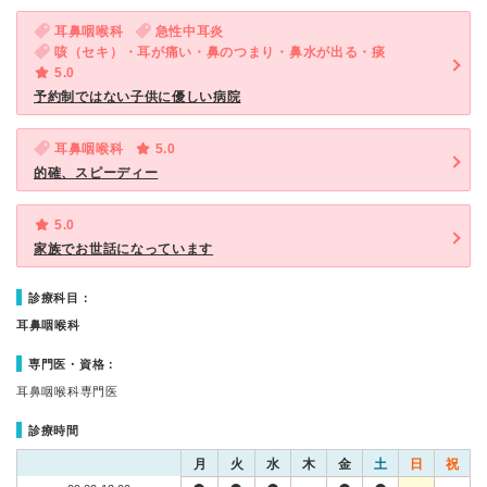
耳鼻咽喉科
急性中耳炎
咳（セキ）・耳が痛い・鼻のつまり・鼻水が出る・痰
5.0
予約制ではない子供に優しい病院
耳鼻咽喉科
5.0
的確、スピーディー
5.0
家族でお世話になっています
診療科目：
耳鼻咽喉科
専門医・資格：
耳鼻咽喉科専門医
診療時間
月
火
水
木
金
土
日
祝