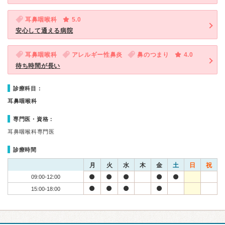
耳鼻咽喉科
5.0
安心して通える病院
耳鼻咽喉科
アレルギー性鼻炎
鼻のつまり
4.0
待ち時間が長い
診療科目：
耳鼻咽喉科
専門医・資格：
耳鼻咽喉科専門医
診療時間
月
火
水
木
金
土
日
祝
09:00-12:00
15:00-18:00