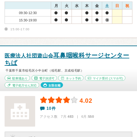
月
火
水
木
金
土
日
祝
09:30-12:30
15:30-19:00
15:00-17:00
耳鼻咽喉科サージセンター
医療法人社団遊山会
ちば
千葉県千葉市稲毛区小中台町（稲毛駅、京成稲毛駅）
駐車場あり
電子決済可
ネット予約
マイナ受付
(スマホ可)
電子処方せん対応
女医在籍
4.02
10件
アクセス数 7月:
483
| 6月:
550