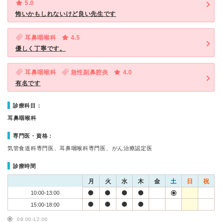
5.0
怖いかもしれないけど良い先生です
耳鼻咽喉科
4.5
優しく丁寧です。
耳鼻咽喉科
急性副鼻腔炎
4.0
有名です
診療科目：
耳鼻咽喉科
専門医・資格：
気管食道科専門医、耳鼻咽喉科専門医、がん治療認定医
診療時間
月
火
水
木
金
土
日
祝
10:00-13:00
15:00-18:00
09:00-12:00