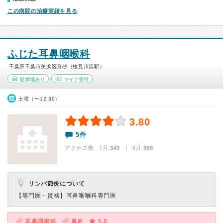
この病院の治療実績を見る
ふじた耳鼻咽喉科
千葉県千葉市美浜区真砂（検見川浜駅）
駐車場あり
マイナ受付
土曜（〜12:30）
3.80
5件
アクセス数 7月:
343
| 6月:
368
リンパ節炎について
【専門医・資格】
耳鼻咽喉科専門医
耳鼻咽喉科
鼻血
5.0