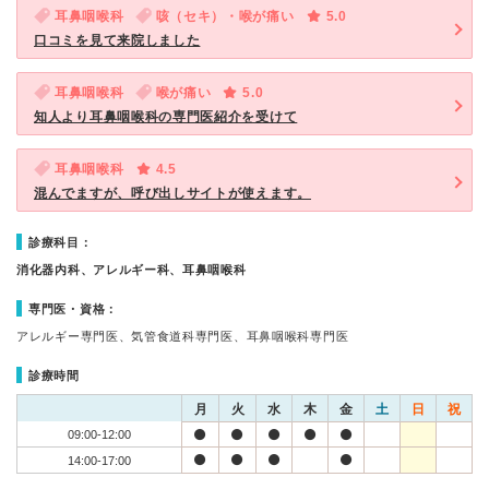
耳鼻咽喉科
咳（セキ）・喉が痛い
5.0
口コミを見て来院しました
耳鼻咽喉科
喉が痛い
5.0
知人より耳鼻咽喉科の専門医紹介を受けて
耳鼻咽喉科
4.5
混んでますが、呼び出しサイトが使えます。
診療科目：
消化器内科、アレルギー科、耳鼻咽喉科
専門医・資格：
アレルギー専門医、気管食道科専門医、耳鼻咽喉科専門医
診療時間
月
火
水
木
金
土
日
祝
09:00-12:00
14:00-17:00