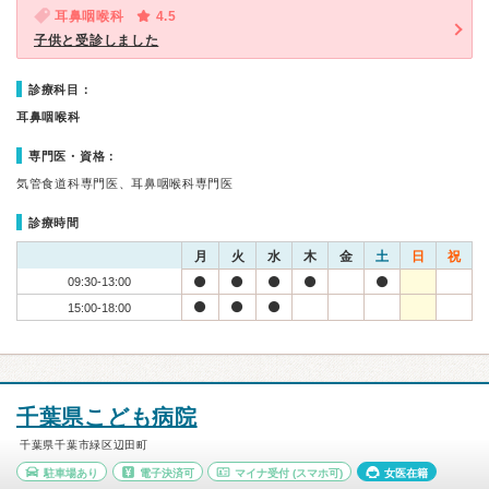
耳鼻咽喉科
4.5
子供と受診しました
診療科目：
耳鼻咽喉科
専門医・資格：
気管食道科専門医、耳鼻咽喉科専門医
診療時間
月
火
水
木
金
土
日
祝
09:30-13:00
15:00-18:00
千葉県こども病院
千葉県千葉市緑区辺田町
駐車場あり
電子決済可
マイナ受付
(スマホ可)
女医在籍