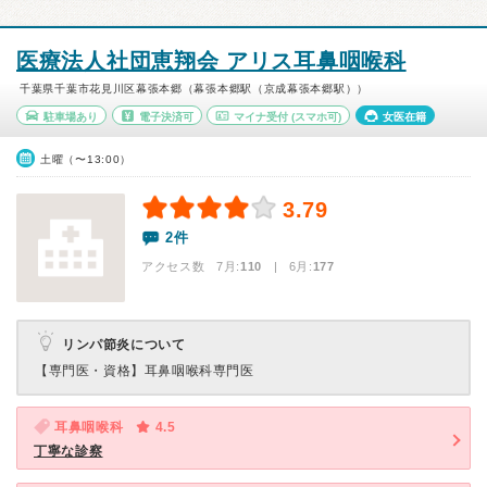
医療法人社団恵翔会 アリス耳鼻咽喉科
千葉県千葉市花見川区幕張本郷（幕張本郷駅（京成幕張本郷駅））
駐車場あり
電子決済可
マイナ受付
(スマホ可)
女医在籍
土曜（〜13:00）
3.79
2件
アクセス数 7月:
110
| 6月:
177
リンパ節炎について
【専門医・資格】
耳鼻咽喉科専門医
耳鼻咽喉科
4.5
丁寧な診察