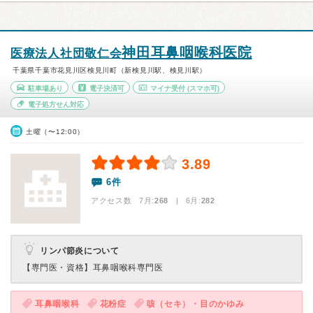
神田耳鼻咽喉科医院
医療法人社団敬仁会
千葉県千葉市花見川区検見川町（新検見川駅、検見川駅）
駐車場あり
電子決済可
マイナ受付
(スマホ可)
電子処方せん対応
土曜（〜12:00）
3.89
6件
アクセス数 7月:
268
| 6月:
282
リンパ節炎について
【専門医・資格】
耳鼻咽喉科専門医
耳鼻咽喉科
花粉症
咳（セキ）・目のかゆみ