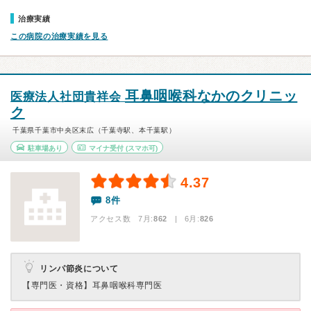
治療実績
この病院の治療実績を見る
耳鼻咽喉科なかのクリニッ
医療法人社団貴祥会
ク
千葉県千葉市中央区末広（千葉寺駅、本千葉駅）
駐車場あり
マイナ受付
(スマホ可)
4.37
8件
アクセス数 7月:
862
| 6月:
826
リンパ節炎について
【専門医・資格】
耳鼻咽喉科専門医