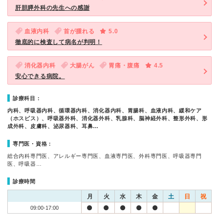
肝胆膵外科の先生への感謝
血液内科
首が腫れる
5.0
徹底的に検査して病名が判明！
消化器内科
大腸がん
胃痛・腹痛
4.5
安心できる病院。
診療科目：
内科、呼吸器内科、循環器内科、消化器内科、胃腸科、血液内科、緩和ケア
（ホスピス）、呼吸器外科、消化器外科、乳腺科、脳神経外科、整形外科、形
成外科、皮膚科、泌尿器科、耳鼻…
専門医・資格：
総合内科専門医、アレルギー専門医、血液専門医、外科専門医、呼吸器専門
医、呼吸器…
診療時間
月
火
水
木
金
土
日
祝
09:00-17:00