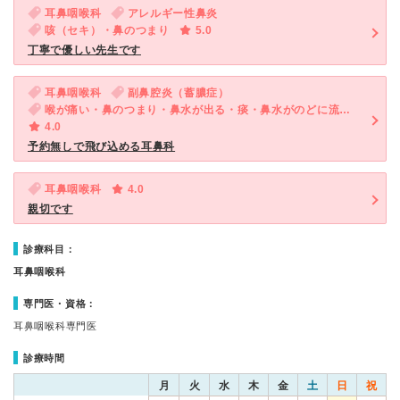
耳鼻咽喉科
アレルギー性鼻炎
咳（セキ）・鼻のつまり
5.0
丁寧で優しい先生です
耳鼻咽喉科
副鼻腔炎（蓄膿症）
喉が痛い・鼻のつまり・鼻水が出る・痰・鼻水がのどに流れる・後鼻漏
4.0
予約無しで飛び込める耳鼻科
耳鼻咽喉科
4.0
親切です
診療科目：
耳鼻咽喉科
専門医・資格：
耳鼻咽喉科専門医
診療時間
月
火
水
木
金
土
日
祝