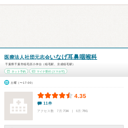
いなげ耳鼻咽喉科
医療法人社団元志会
千葉県千葉市稲毛区小仲台（稲毛駅、京成稲毛駅）
ネット予約
マイナ受付
(スマホ可)
土曜（〜17:00）
4.35
11件
アクセス数 7月:
734
| 6月:
791