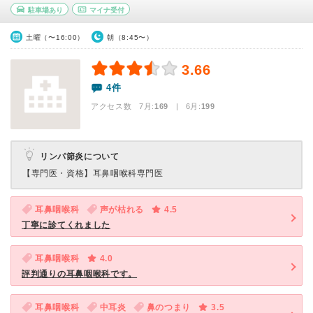
駐車場あり
マイナ受付
土曜（〜16:00）
朝（8:45〜）
3.66
4件
アクセス数 7月:
169
| 6月:
199
リンパ節炎について
【専門医・資格】
耳鼻咽喉科専門医
耳鼻咽喉科
声が枯れる
4.5
丁寧に診てくれました
耳鼻咽喉科
4.0
評判通りの耳鼻咽喉科です。
耳鼻咽喉科
中耳炎
鼻のつまり
3.5