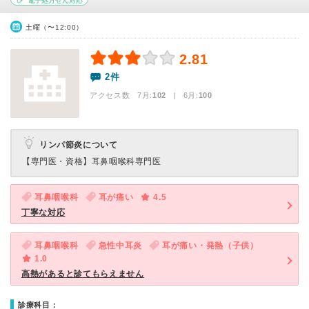
電子処方せん対応
土曜（〜12:00）
2.81
2件
アクセス数 7月:
102
| 6月:
100
リンパ節炎について
【専門医・資格】
耳鼻咽喉科専門医
耳鼻咽喉科
耳が痛い
4.5
丁寧な対応
耳鼻咽喉科
急性中耳炎
耳が痛い・発熱（子供）
1.0
高熱があると診てもらえません
診療科目：