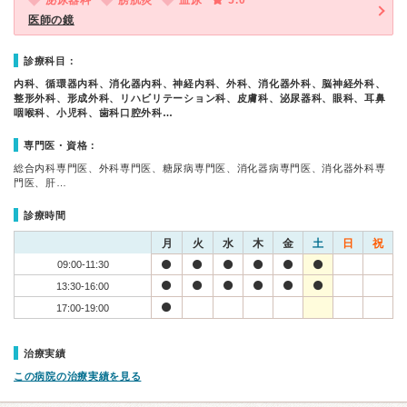
泌尿器科
膀胱炎
血尿
5.0
医師の鏡
診療科目：
内科、循環器内科、消化器内科、神経内科、外科、消化器外科、脳神経外科、
整形外科、形成外科、リハビリテーション科、皮膚科、泌尿器科、眼科、耳鼻
咽喉科、小児科、歯科口腔外科…
専門医・資格：
総合内科専門医、外科専門医、糖尿病専門医、消化器病専門医、消化器外科専
門医、肝…
診療時間
月
火
水
木
金
土
日
祝
09:00-11:30
13:30-16:00
17:00-19:00
治療実績
この病院の治療実績を見る