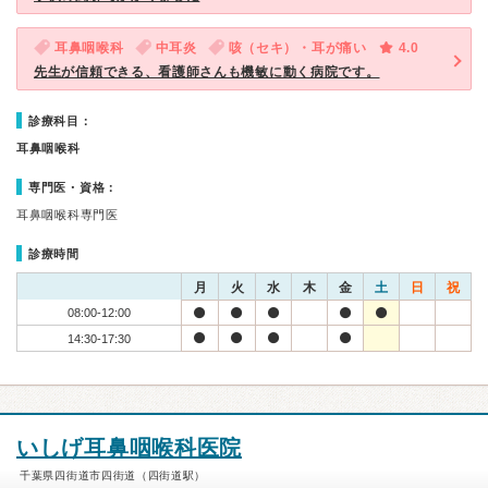
耳鼻咽喉科
中耳炎
咳（セキ）・耳が痛い
4.0
先生が信頼できる、看護師さんも機敏に動く病院です。
診療科目：
耳鼻咽喉科
専門医・資格：
耳鼻咽喉科専門医
診療時間
月
火
水
木
金
土
日
祝
08:00-12:00
14:30-17:30
いしげ耳鼻咽喉科医院
千葉県四街道市四街道（四街道駅）