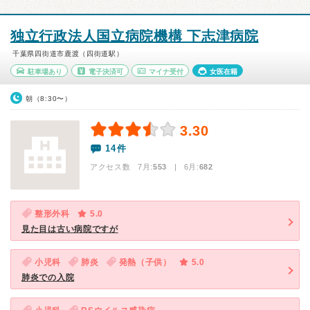
独立行政法人国立病院機構 下志津病院
千葉県四街道市鹿渡（四街道駅）
駐車場あり
電子決済可
マイナ受付
女医在籍
朝（8:30〜）
3.30
14件
アクセス数 7月:
553
| 6月:
682
整形外科
5.0
見た目は古い病院ですが
小児科
肺炎
発熱（子供）
5.0
肺炎での入院