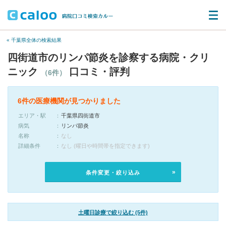
« 千葉県全体の検索結果
四街道市のリンパ節炎を診察する病院・クリ
ニック
口コミ・評判
（6件）
6件の医療機関が見つかりました
エリア・駅
千葉県四街道市
病気
リンパ節炎
名称
なし
詳細条件
なし (曜日や時間帯を指定できます)
条件変更・絞り込み
土曜日診療で絞り込む (5件)