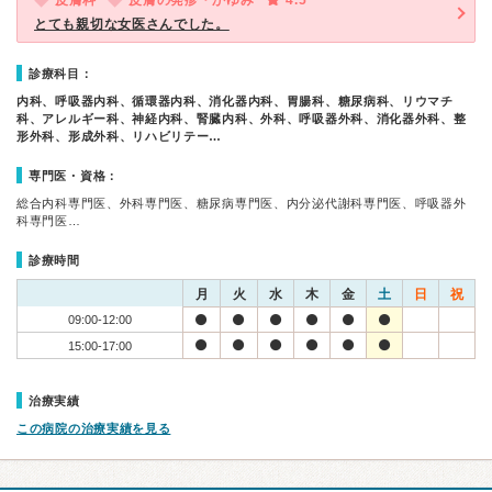
皮膚科
皮膚の発疹・かゆみ
4.5
とても親切な女医さんでした。
診療科目：
内科、呼吸器内科、循環器内科、消化器内科、胃腸科、糖尿病科、リウマチ
科、アレルギー科、神経内科、腎臓内科、外科、呼吸器外科、消化器外科、整
形外科、形成外科、リハビリテー…
専門医・資格：
総合内科専門医、外科専門医、糖尿病専門医、内分泌代謝科専門医、呼吸器外
科専門医…
診療時間
月
火
水
木
金
土
日
祝
09:00-12:00
15:00-17:00
治療実績
この病院の治療実績を見る