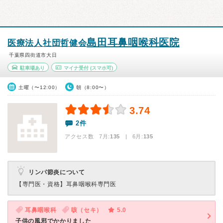
島田耳鼻咽喉科医院
医療法人社団哲健会
千葉県四街道市大日
駐車場あり
マイナ受付
(スマホ可)
土曜（〜12:00）
朝（8:00〜）
3.74
2件
アクセス数 7月:
135
| 6月:
135
リンパ節炎について
【専門医・資格】
耳鼻咽喉科専門医
耳鼻咽喉科
咳（セキ）
5.0
子供の風邪でかかりました