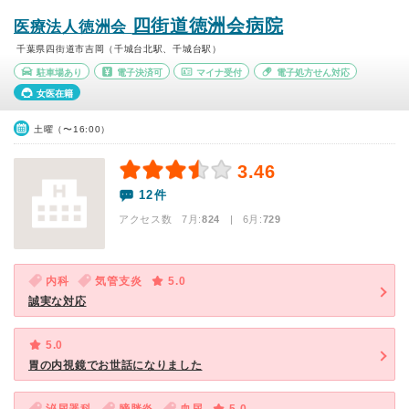
四街道徳洲会病院
医療法人徳洲会
千葉県四街道市吉岡（千城台北駅、千城台駅）
駐車場あり
電子決済可
マイナ受付
電子処方せん対応
女医在籍
土曜（〜16:00）
3.46
12件
アクセス数 7月:
824
| 6月:
729
内科
気管支炎
5.0
誠実な対応
5.0
胃の内視鏡でお世話になりました