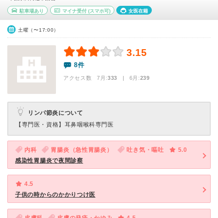
駐車場あり
マイナ受付
(スマホ可)
女医在籍
土曜（〜17:00）
3.15
8件
アクセス数 7月:
333
| 6月:
239
リンパ節炎について
【専門医・資格】
耳鼻咽喉科専門医
内科
胃腸炎（急性胃腸炎）
吐き気・嘔吐
5.0
感染性胃腸炎で夜間診察
4.5
子供の時からのかかりつけ医