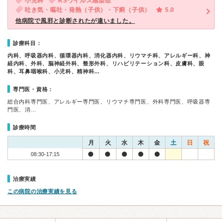
小児科
RSウイルス感染症
吐き気・嘔吐・発熱（子供）・下痢（子供）
5.0
他病院で風邪と診断されたが違いました。
診療科目：
内科、呼吸器内科、循環器内科、消化器内科、リウマチ科、アレルギー科、神
経内科、外科、脳神経外科、整形外科、リハビリテーション科、皮膚科、眼
科、耳鼻咽喉科、小児科、精神科…
専門医・資格：
総合内科専門医、アレルギー専門医、リウマチ専門医、外科専門医、呼吸器専
門医、消…
診療時間
月
火
水
木
金
土
日
祝
08:30-17:15
治療実績
この病院の治療実績を見る