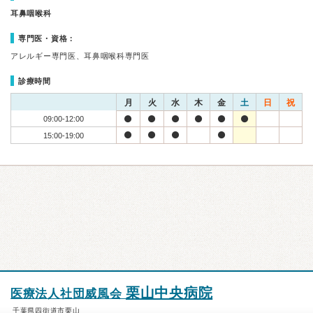
耳鼻咽喉科
専門医・資格：
アレルギー専門医、耳鼻咽喉科専門医
診療時間
月
火
水
木
金
土
日
祝
09:00-12:00
15:00-19:00
栗山中央病院
医療法人社団威風会
千葉県四街道市栗山