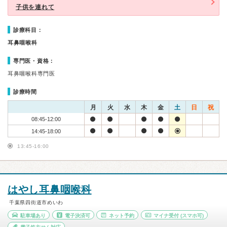
子供を連れて
診療科目：
耳鼻咽喉科
専門医・資格：
耳鼻咽喉科専門医
診療時間
月
火
水
木
金
土
日
祝
08:45-12:00
14:45-18:00
13:45-16:00
はやし耳鼻咽喉科
千葉県四街道市めいわ
駐車場あり
電子決済可
ネット予約
マイナ受付
(スマホ可)