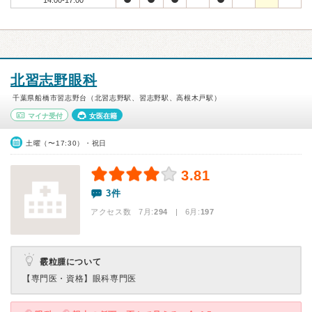
14:00-17:00
北習志野眼科
千葉県船橋市習志野台（北習志野駅、習志野駅、高根木戸駅）
マイナ受付
女医在籍
土曜（〜17:30）・祝日
3.81
3件
アクセス数 7月:
294
| 6月:
197
霰粒腫について
【専門医・資格】
眼科専門医