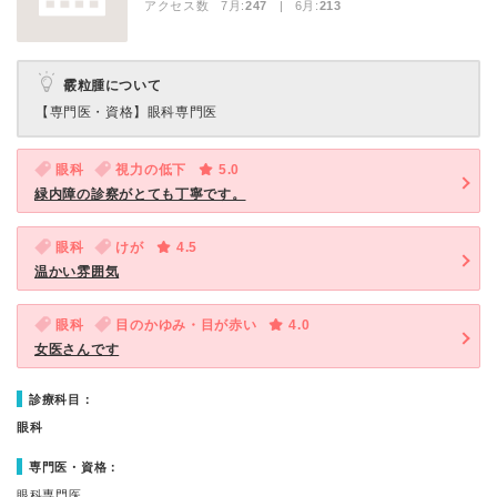
アクセス数 7月:
247
| 6月:
213
霰粒腫について
【専門医・資格】
眼科専門医
眼科
視力の低下
5.0
緑内障の診察がとても丁寧です。
眼科
けが
4.5
温かい雰囲気
眼科
目のかゆみ・目が赤い
4.0
女医さんです
診療科目：
眼科
専門医・資格：
眼科専門医