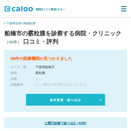
« 千葉県全体の検索結果
船橋市の霰粒腫を診察する病院・クリニック
口コミ・評判
（49件）
49件の医療機関が見つかりました
エリア・駅
千葉県船橋市
病気
霰粒腫
名称
なし
詳細条件
なし (曜日や時間帯を指定できます)
条件変更・絞り込み
土曜日診療で絞り込む (45件)