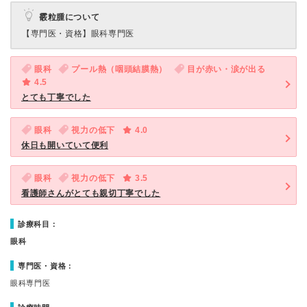
霰粒腫について
【専門医・資格】
眼科専門医
眼科
プール熱（咽頭結膜熱）
目が赤い・涙が出る
4.5
とても丁寧でした
眼科
視力の低下
4.0
休日も開いていて便利
眼科
視力の低下
3.5
看護師さんがとても親切丁寧でした
診療科目：
眼科
専門医・資格：
眼科専門医