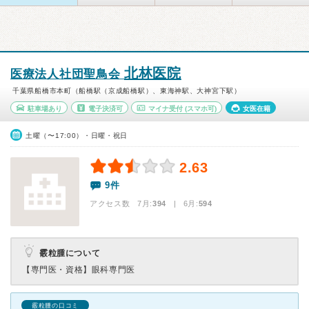
北林医院
医療法人社団聖鳥会
千葉県船橋市本町（船橋駅（京成船橋駅）、東海神駅、大神宮下駅）
駐車場あり
電子決済可
マイナ受付
(スマホ可)
女医在籍
土曜（〜17:00）・日曜・祝日
2.63
9件
アクセス数 7月:
394
| 6月:
594
霰粒腫について
【専門医・資格】
眼科専門医
霰粒腫の口コミ