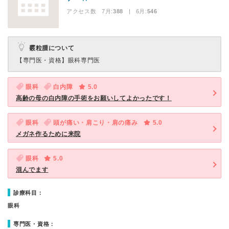
アクセス数 7月:
388
| 6月:
546
霰粒腫について
【専門医・資格】
眼科専門医
眼科
白内障
5.0
高齢の母の白内障の手術をお願いしてよかったです！
眼科
頭が痛い・肩こり・肩の痛み
5.0
メガネ作るために来院
眼科
5.0
混んでます
診療科目：
眼科
専門医・資格：