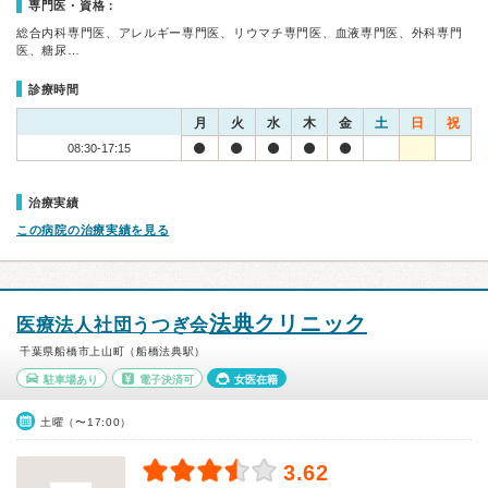
専門医・資格：
総合内科専門医、アレルギー専門医、リウマチ専門医、血液専門医、外科専門
医、糖尿…
診療時間
月
火
水
木
金
土
日
祝
08:30-17:15
治療実績
この病院の治療実績を見る
法典クリニック
医療法人社団うつぎ会
千葉県船橋市上山町（船橋法典駅）
駐車場あり
電子決済可
女医在籍
土曜（〜17:00）
3.62