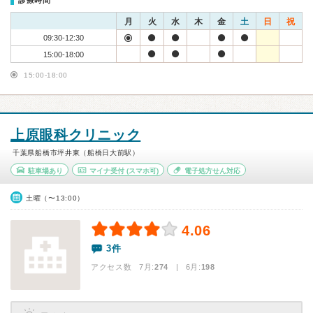
診療時間
月
火
水
木
金
土
日
祝
09:30-12:30
15:00-18:00
15:00-18:00
上原眼科クリニック
千葉県船橋市坪井東（船橋日大前駅）
駐車場あり
マイナ受付
(スマホ可)
電子処方せん対応
土曜（〜13:00）
4.06
3件
アクセス数 7月:
274
| 6月:
198