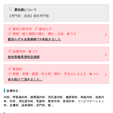
霰粒腫について
【専門医・資格】
眼科専門医
歯科口腔外科
親知らず
腰痛・歯と歯茎の痛み・腫れ・出血
5.0
親知らずを全身麻酔で4本抜きました
血液内科
5.0
急性骨髄異形性症候群
救急科
発熱・胃痛・腹痛・吐き気・嘔吐・手足がふるえる
5.0
命を助けて頂きました。
診療科目：
内科、呼吸器内科、循環器内科、消化器内科、糖尿病科、神経内科、血液内
科、外科、消化器外科、乳腺科、整形外科、形成外科、リハビリテーション
科、皮膚科、泌尿器科、肛門科、眼…