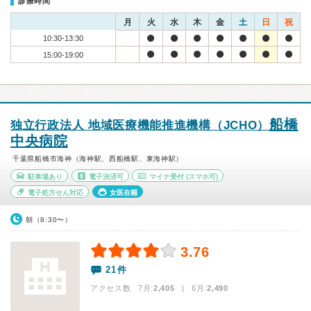
診療時間
月
火
水
木
金
土
日
祝
10:30-13:30
15:00-19:00
船橋
独立行政法人 地域医療機能推進機構（JCHO）
中央病院
千葉県船橋市海神（海神駅、西船橋駅、東海神駅）
駐車場あり
電子決済可
マイナ受付
(スマホ可)
電子処方せん対応
女医在籍
朝（8:30〜）
3.76
21件
アクセス数 7月:
2,405
| 6月:
2,490