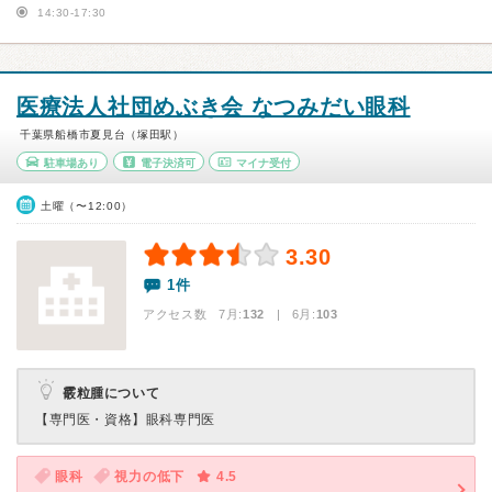
14:30-17:30
医療法人社団めぶき会 なつみだい眼科
千葉県船橋市夏見台（塚田駅）
駐車場あり
電子決済可
マイナ受付
土曜（〜12:00）
3.30
1件
アクセス数 7月:
132
| 6月:
103
霰粒腫について
【専門医・資格】
眼科専門医
眼科
視力の低下
4.5