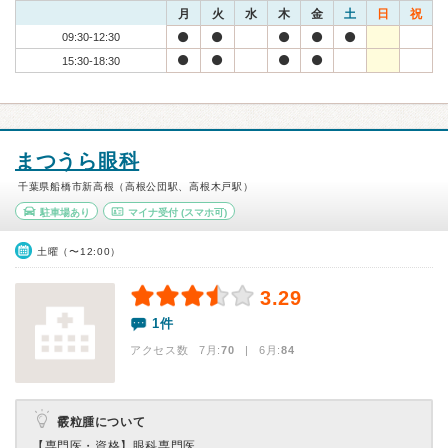
月
火
水
木
金
土
日
祝
09:30-12:30
15:30-18:30
まつうら眼科
千葉県船橋市新高根（高根公団駅、高根木戸駅）
駐車場あり
マイナ受付
(スマホ可)
土曜（〜12:00）
3.29
1件
アクセス数 7月:
70
| 6月:
84
霰粒腫について
【専門医・資格】
眼科専門医