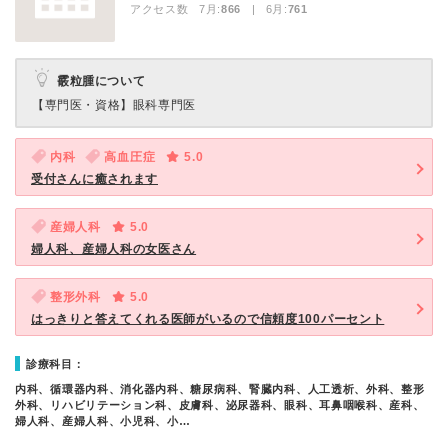
アクセス数 7月:
866
| 6月:
761
霰粒腫について
【専門医・資格】
眼科専門医
内科
高血圧症
5.0
受付さんに癒されます
産婦人科
5.0
婦人科、産婦人科の女医さん
整形外科
5.0
はっきりと答えてくれる医師がいるので信頼度100パーセント
診療科目：
内科、循環器内科、消化器内科、糖尿病科、腎臓内科、人工透析、外科、整形
外科、リハビリテーション科、皮膚科、泌尿器科、眼科、耳鼻咽喉科、産科、
婦人科、産婦人科、小児科、小…