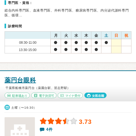
専門医・資格：
総合内科専門医、血液専門医、外科専門医、糖尿病専門医、内分泌代謝科専門
医、循環…
診療時間
月
火
水
木
金
土
日
祝
08:30-11:00
13:30-15:00
薬円台眼科
千葉県船橋市薬円台（薬園台駅、習志野駅）
駐車場あり
電子決済可
マイナ受付
女医在籍
土曜（〜16:30）
3.73
4件