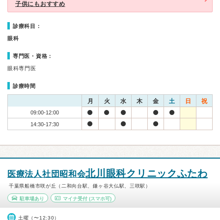
子供にもおすすめ
診療科目：
眼科
専門医・資格：
眼科専門医
診療時間
月
火
水
木
金
土
日
祝
09:00-12:00
14:30-17:30
北川眼科クリニックふたわ
医療法人社団昭和会
千葉県船橋市咲が丘（二和向台駅、鎌ヶ谷大仏駅、三咲駅）
駐車場あり
マイナ受付
(スマホ可)
土曜（〜12:30）