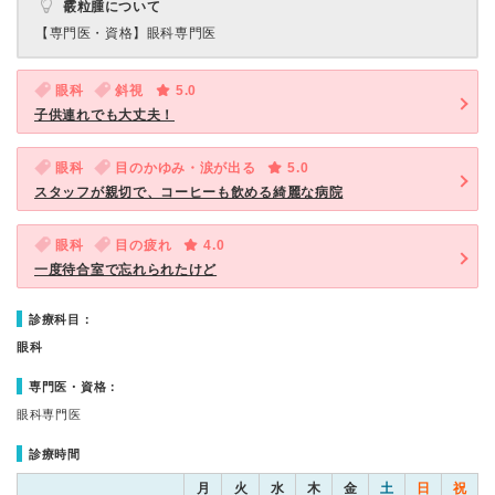
霰粒腫について
【専門医・資格】
眼科専門医
眼科
斜視
5.0
子供連れでも大丈夫！
眼科
目のかゆみ・涙が出る
5.0
スタッフが親切で、コーヒーも飲める綺麗な病院
眼科
目の疲れ
4.0
一度待合室で忘れられたけど
診療科目：
眼科
専門医・資格：
眼科専門医
診療時間
月
火
水
木
金
土
日
祝