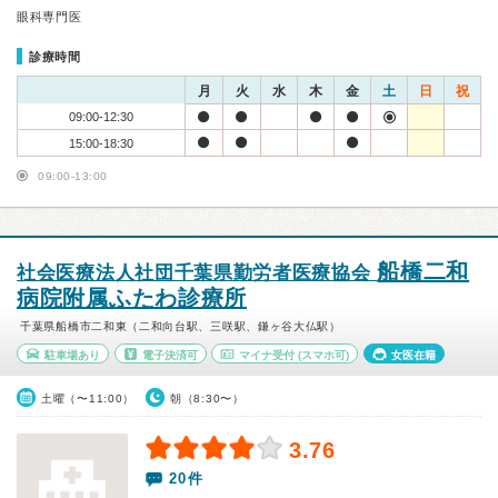
眼科専門医
診療時間
月
火
水
木
金
土
日
祝
09:00-12:30
15:00-18:30
09:00-13:00
船橋二和
社会医療法人社団千葉県勤労者医療協会
病院附属ふたわ診療所
千葉県船橋市二和東（二和向台駅、三咲駅、鎌ヶ谷大仏駅）
駐車場あり
電子決済可
マイナ受付
(スマホ可)
女医在籍
土曜（〜11:00）
朝（8:30〜）
3.76
20件