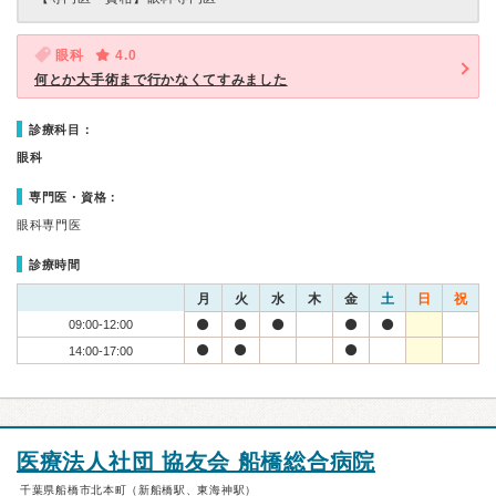
眼科
4.0
何とか大手術まで行かなくてすみました
診療科目：
眼科
専門医・資格：
眼科専門医
診療時間
月
火
水
木
金
土
日
祝
09:00-12:00
14:00-17:00
医療法人社団 協友会 船橋総合病院
千葉県船橋市北本町（新船橋駅、東海神駅）