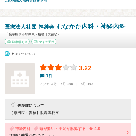
この病院の治療実績を見る
むなかた内科・神経内科
医療法人社団 幹紳会
千葉県船橋市坪井東（船橋日大前駅）
駐車場あり
マイナ受付
土曜（〜12:00）
3.22
1件
アクセス数 7月:
166
| 6月:
162
霰粒腫について
【専門医・資格】
眼科専門医
神経内科
頭が痛い・手足が麻痺する
4.0
予約に融通がきけば・・・