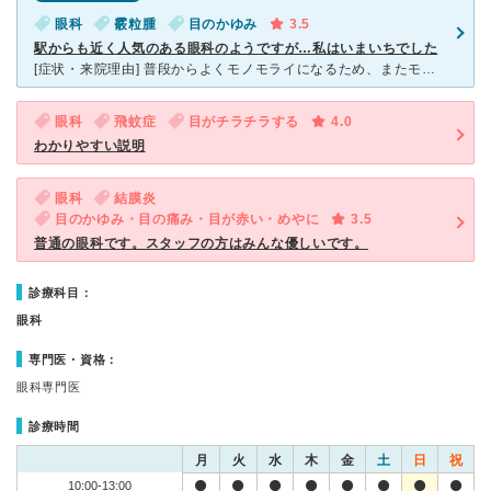
眼科
霰粒腫
目のかゆみ
3.5
駅からも近く人気のある眼科のようですが…私はいまいちでした
[症状・来院理由] 普段からよくモノモライになるため、またモノモライかと思い診て貰ったら霰粒腫と診断されました。切ってしまったほうが治るのも早く繰り返さないためにも切った方が良いと言われましたが、痛
眼科
飛蚊症
目がチラチラする
4.0
わかりやすい説明
眼科
結膜炎
目のかゆみ・目の痛み・目が赤い・めやに
3.5
普通の眼科です。スタッフの方はみんな優しいです。
診療科目：
眼科
専門医・資格：
眼科専門医
診療時間
月
火
水
木
金
土
日
祝
10:00-13:00