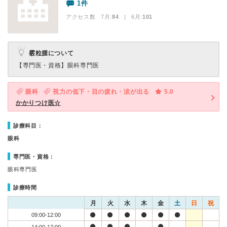
1件
アクセス数 7月:
84
| 6月:
101
霰粒腫について
【専門医・資格】
眼科専門医
眼科
視力の低下・目の疲れ・涙が出る
5.0
かかりつけ医☆
診療科目：
眼科
専門医・資格：
眼科専門医
診療時間
月
火
水
木
金
土
日
祝
09:00-12:00