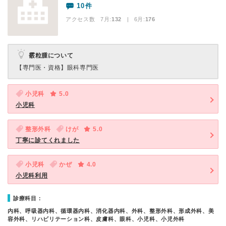
10件
アクセス数 7月:
132
| 6月:
176
霰粒腫について
【専門医・資格】
眼科専門医
小児科
5.0
小児科
整形外科
けが
5.0
丁寧に診てくれました
小児科
かぜ
4.0
小児科利用
診療科目：
内科、呼吸器内科、循環器内科、消化器内科、外科、整形外科、形成外科、美
容外科、リハビリテーション科、皮膚科、眼科、小児科、小児外科