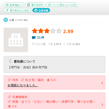
駐車場あり
電子決済可
マイナ受付
(スマホ可)
電子処方せん対応
女医在籍
土曜（〜17:30）
2.99
31件
アクセス数 7月:
1,974
| 6月:
2,325
霰粒腫について
【専門医・資格】
眼科専門医
内科
吐き気・嘔吐
5.0
お世話になりました。
耳鼻咽喉科
発熱・ほてり・だるい・喉が痛い・体調不良・寝つきが悪い・不眠
5.0