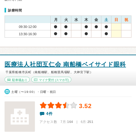
診療時間
月
火
水
木
金
土
日
祝
09:30-12:00
13:30-16:30
医療法人社団互仁会 南船橋ベイサイド眼科
千葉県船橋市浜町（南船橋駅、船橋競馬場駅、大神宮下駅）
駐車場あり
マイナ受付
(スマホ可)
土曜（〜19:00）・日曜・祝日
3.52
4件
アクセス数 7月:
164
| 6月:
251