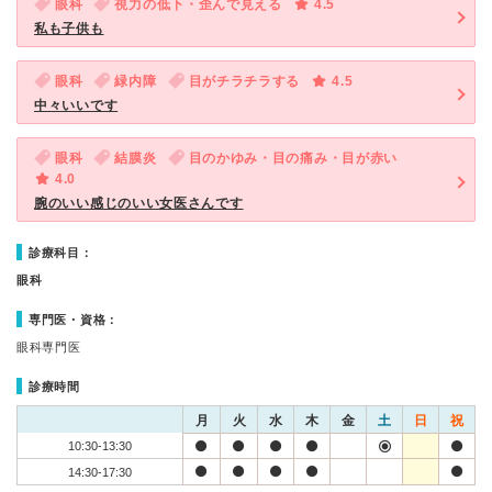
眼科
視力の低下・歪んで見える
4.5
私も子供も
眼科
緑内障
目がチラチラする
4.5
中々いいです
眼科
結膜炎
目のかゆみ・目の痛み・目が赤い
4.0
腕のいい感じのいい女医さんです
診療科目：
眼科
専門医・資格：
眼科専門医
診療時間
月
火
水
木
金
土
日
祝
10:30-13:30
14:30-17:30