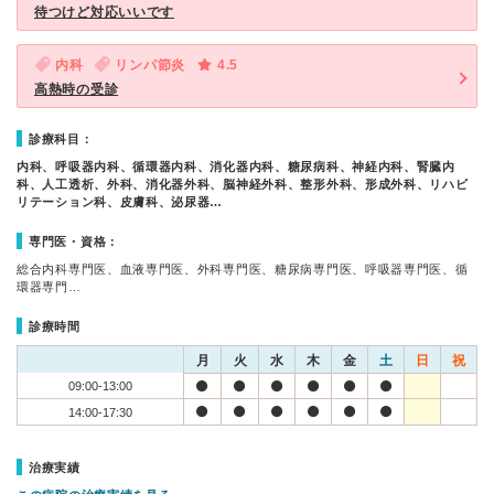
待つけど対応いいです
内科
リンパ節炎
4.5
高熱時の受診
診療科目：
内科、呼吸器内科、循環器内科、消化器内科、糖尿病科、神経内科、腎臓内
科、人工透析、外科、消化器外科、脳神経外科、整形外科、形成外科、リハビ
リテーション科、皮膚科、泌尿器…
専門医・資格：
総合内科専門医、血液専門医、外科専門医、糖尿病専門医、呼吸器専門医、循
環器専門…
診療時間
月
火
水
木
金
土
日
祝
09:00-13:00
14:00-17:30
治療実績