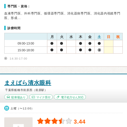
専門医・資格：
血液専門医、外科専門医、循環器専門医、消化器病専門医、消化器内視鏡専門
医、形成…
診療時間
月
火
水
木
金
土
日
祝
09:00-13:00
15:00-18:00
14:30-17:00
まえばら清水眼科
千葉県船橋市前原西（前原駅）
駐車場あり
マイナ受付
電子処方せん対応
土曜（〜12:00）
3.44