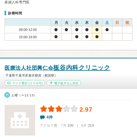
産婦人科専門医
診療時間
月
火
水
木
金
土
日
祝
09:00-12:00
15:00-19:00
板谷内科クリニック
医療法人社団興仁会
千葉県千葉市若葉区都賀（都賀駅）
マイナ受付
(スマホ可)
電子処方せん対応
土曜（〜12:15）
2.97
4件
アクセス数 7月:
200
| 6月:
219