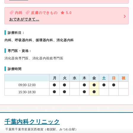
内科
皮膚のできもの
5.0
おできができて…
診療科目：
内科、呼吸器内科、循環器内科、消化器内科
専門医・資格：
消化器病専門医、消化器内視鏡専門医
診療時間
月
火
水
木
金
土
日
祝
09:00-12:00
15:30-18:30
千葉内科クリニック
千葉県千葉市若葉区西都賀（都賀駅、みつわ台駅）