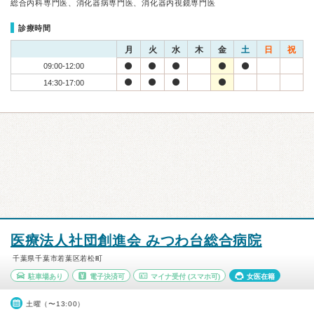
総合内科専門医、消化器病専門医、消化器内視鏡専門医
診療時間
月
火
水
木
金
土
日
祝
09:00-12:00
14:30-17:00
医療法人社団創進会 みつわ台総合病院
千葉県千葉市若葉区若松町
駐車場あり
電子決済可
マイナ受付
(スマホ可)
女医在籍
土曜（〜13:00）