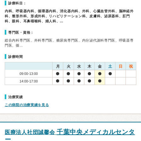
診療科目：
内科、呼吸器内科、循環器内科、消化器内科、外科、心臓血管外科、脳神経外
科、整形外科、形成外科、リハビリテーション科、皮膚科、泌尿器科、肛門
科、眼科、耳鼻咽喉科、婦人科、…
専門医・資格：
総合内科専門医、外科専門医、糖尿病専門医、内分泌代謝科専門医、呼吸器専
門医、循…
診療時間
月
火
水
木
金
土
日
祝
09:00-13:00
14:00-17:00
治療実績
この病院の治療実績を見る
千葉中央メディカルセンタ
医療法人社団誠馨会
ー