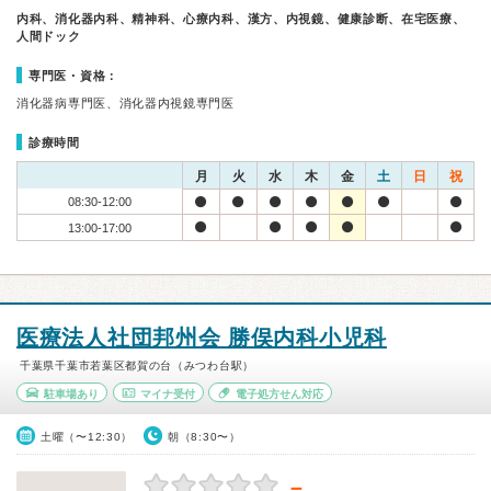
内科、消化器内科、精神科、心療内科、漢方、内視鏡、健康診断、在宅医療、
人間ドック
専門医・資格：
消化器病専門医、消化器内視鏡専門医
診療時間
月
火
水
木
金
土
日
祝
08:30-12:00
13:00-17:00
医療法人社団邦州会 勝俣内科小児科
千葉県千葉市若葉区都賀の台（みつわ台駅）
駐車場あり
マイナ受付
電子処方せん対応
土曜（〜12:30）
朝（8:30〜）
－