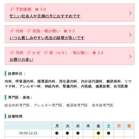
予防接種
5.0
忙しい社会人や主婦の方におすすめです
内科
発熱・喉が痛い
3.5
いつも親しみやすい先生の診察が良いです
内科
かぜ
咳（セキ）・喉が痛い
2.5
お喋りの多い
診療科目：
内科、呼吸器内科、循環器内科、消化器内科、内分泌代謝科、糖尿病科、リウ
マチ科、アレルギー科、神経内科、腎臓内科、内視鏡、健康診断、在宅医療
専門医・資格：
総合内科専門医、アレルギー専門医、糖尿病専門医、老年病専門医
診療時間
月
火
水
木
金
土
日
祝
09:00-12:15