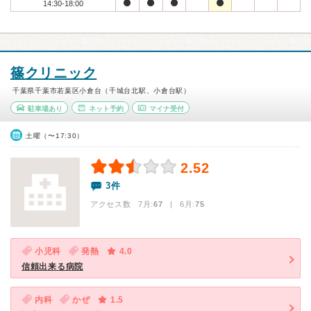
14:30-18:00
篠クリニック
千葉県千葉市若葉区小倉台（千城台北駅、小倉台駅）
駐車場あり
ネット予約
マイナ受付
土曜（〜17:30）
2.52
3件
アクセス数 7月:
67
| 6月:
75
小児科
発熱
4.0
信頼出来る病院
内科
かぜ
1.5