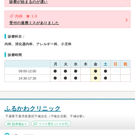
診察が始まるのが遅い
内科
1.0
受付の連携ミスがありました
診療科目：
内科、消化器内科、アレルギー科、小児科
診療時間
月
火
水
木
金
土
日
祝
09:00-12:00
14:30-17:30
ふるかわクリニック
千葉県千葉市若葉区千城台北（千城台北駅、千城台駅）
駐車場あり
マイナ受付
(スマホ可)