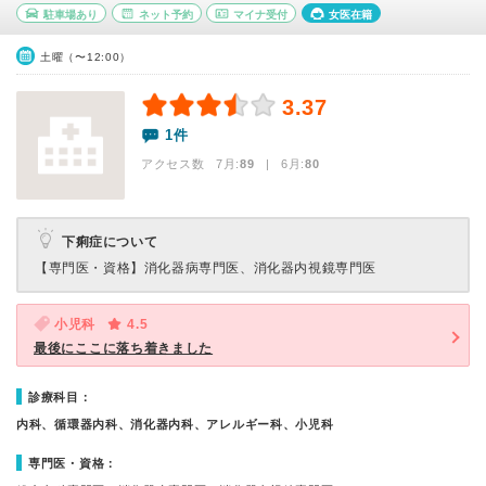
駐車場あり
ネット予約
マイナ受付
女医在籍
土曜（〜12:00）
3.37
1件
アクセス数 7月:
89
| 6月:
80
下痢症について
【専門医・資格】
消化器病専門医、消化器内視鏡専門医
小児科
4.5
最後にここに落ち着きました
診療科目：
内科、循環器内科、消化器内科、アレルギー科、小児科
専門医・資格：