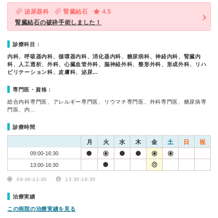
泌尿器科
腎臓結石
4.5
腎臓結石の破砕手術しました！
診療科目：
内科、呼吸器内科、循環器内科、消化器内科、糖尿病科、神経内科、腎臓内
科、人工透析、外科、心臓血管外科、脳神経外科、整形外科、形成外科、リハ
ビリテーション科、皮膚科、泌尿…
専門医・資格：
総合内科専門医、アレルギー専門医、リウマチ専門医、外科専門医、糖尿病専
門医、内…
診療時間
月
火
水
木
金
土
日
祝
09:00-16:30
13:00-16:30
09:00-11:00
13:30-16:30
治療実績
この病院の治療実績を見る