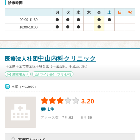
診療時間
月
火
水
木
金
土
日
祝
09:00-11:30
16:00-18:30
中山内科クリニック
医療法人社団
千葉県千葉市若葉区千城台北（千城台駅、千城台北駅）
駐車場あり
マイナ受付
(スマホ可)
土曜（〜12:00）
3.20
1件
アクセス数 7月:
62
| 6月:
89