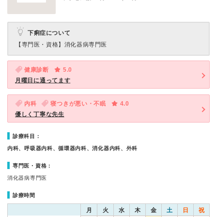
下痢症について
【専門医・資格】
消化器病専門医
健康診断
5.0
月曜日に通ってます
内科
寝つきが悪い・不眠
4.0
優しく丁寧な先生
診療科目：
内科、呼吸器内科、循環器内科、消化器内科、外科
専門医・資格：
消化器病専門医
診療時間
月
火
水
木
金
土
日
祝