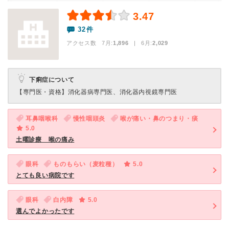
3.47
32件
アクセス数 7月:
1,896
| 6月:
2,029
下痢症について
【専門医・資格】
消化器病専門医、消化器内視鏡専門医
耳鼻咽喉科
慢性咽頭炎
喉が痛い・鼻のつまり・痰
5.0
土曜診療 喉の痛み
眼科
ものもらい（麦粒種）
5.0
とても良い病院です
眼科
白内障
5.0
選んでよかったです