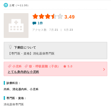
土曜（〜11:30）
3.49
1件
アクセス数 7月:
21
| 6月:
23
下痢症について
【専門医・資格】
消化器病専門医
小児科
咳・呼吸困難（子供）
5.0
とても身内的な小児科
診療科目：
内科、消化器内科、小児科
専門医・資格：
消化器病専門医