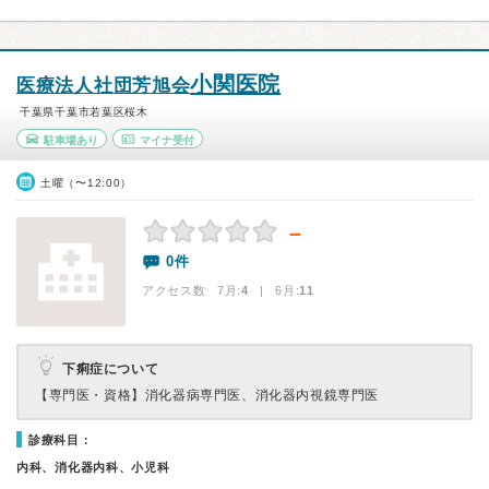
小関医院
医療法人社団芳旭会
千葉県千葉市若葉区桜木
駐車場あり
マイナ受付
土曜（〜12:00）
－
0件
アクセス数 7月:
4
| 6月:
11
下痢症について
【専門医・資格】
消化器病専門医、消化器内視鏡専門医
診療科目：
内科、消化器内科、小児科