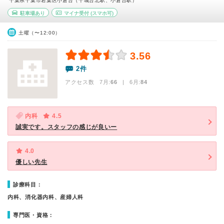
千葉県千葉市若葉区小倉台（千城台北駅、小倉台駅）
駐車場あり
マイナ受付
(スマホ可)
土曜（〜12:00）
3.56
2件
アクセス数 7月:
66
| 6月:
84
内科
4.5
誠実です。スタッフの感じが良いー
4.0
優しい先生
診療科目：
内科、消化器内科、産婦人科
専門医・資格：