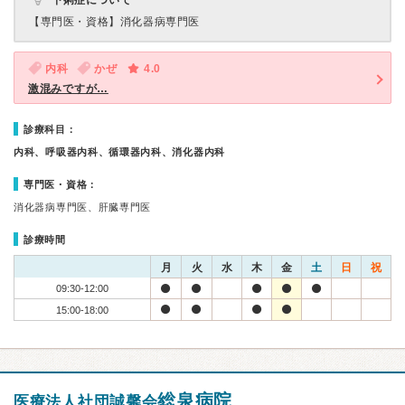
下痢症について
【専門医・資格】
消化器病専門医
内科
かぜ
4.0
激混みですが…
診療科目：
内科、呼吸器内科、循環器内科、消化器内科
専門医・資格：
消化器病専門医、肝臓専門医
診療時間
月
火
水
木
金
土
日
祝
09:30-12:00
15:00-18:00
総泉病院
医療法人社団誠馨会