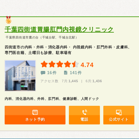
千葉四街道胃腸肛門内視鏡クリニック
千葉県四街道市鷹の台（千城台駅、千城台北駅）
四街道市の内科・外科・消化器内科・ 内視鏡内科・肛門外科・皮膚科、
専門医在籍、土曜日も診療、駐車場有
4.74
16件
141件
アクセス数 7月:
1,445
| 6月:
1,436
内科、消化器内科、外科、肛門科、健康診断、人間ドック
ネット予約
電話
公式サイト