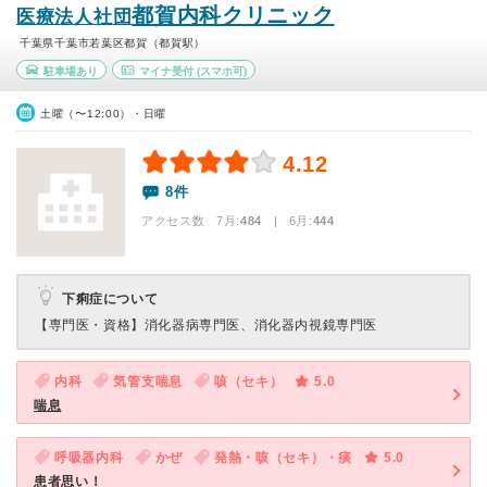
都賀内科クリニック
医療法人社団
千葉県千葉市若葉区都賀（都賀駅）
駐車場あり
マイナ受付
(スマホ可)
土曜（〜12:00）・日曜
4.12
8件
アクセス数 7月:
484
| 6月:
444
下痢症について
【専門医・資格】
消化器病専門医、消化器内視鏡専門医
内科
気管支喘息
咳（セキ）
5.0
喘息
呼吸器内科
かぜ
発熱・咳（セキ）・痰
5.0
患者思い！