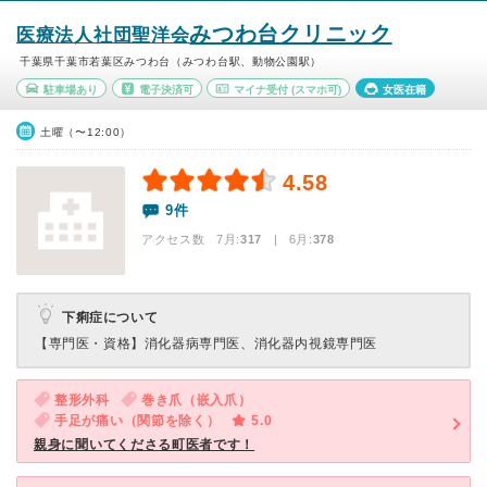
みつわ台クリニック
医療法人社団聖洋会
千葉県千葉市若葉区みつわ台（みつわ台駅、動物公園駅）
駐車場あり
電子決済可
マイナ受付
(スマホ可)
女医在籍
土曜（〜12:00）
4.58
9件
アクセス数 7月:
317
| 6月:
378
下痢症について
【専門医・資格】
消化器病専門医、消化器内視鏡専門医
整形外科
巻き爪（嵌入爪）
手足が痛い（関節を除く）
5.0
親身に聞いてくださる町医者です！