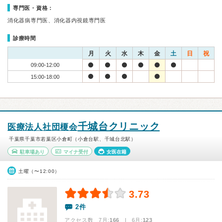
専門医・資格：
消化器病専門医、消化器内視鏡専門医
診療時間
月
火
水
木
金
土
日
祝
09:00-12:00
15:00-18:00
千城台クリニック
医療法人社団榎会
千葉県千葉市若葉区小倉町（小倉台駅、千城台北駅）
駐車場あり
マイナ受付
女医在籍
土曜（〜12:00）
3.73
2件
アクセス数 7月:
166
| 6月:
123