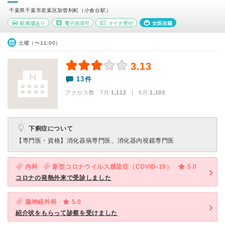
千葉県千葉市若葉区加曽利町（小倉台駅）
駐車場あり
電子決済可
マイナ受付
女医在籍
土曜（〜11:00）
3.13
13件
アクセス数 7月:
1,112
| 6月:
1,103
下痢症について
【専門医・資格】
消化器病専門医、消化器内視鏡専門医
内科
新型コロナウイルス感染症（COVID-19）
5.0
コロナの発熱外来で受診しました
脳神経外科
5.0
紹介状をもらって診察を受けました