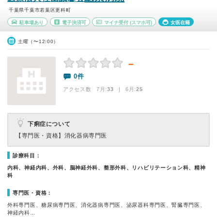
千葉県千葉市若葉区更科町
駐車場あり
電子決済可
マイナ受付
(スマホ可)
女医在籍
土曜（〜12:00）
－
0件
アクセス数 7月:
33
| 6月:
25
下痢症について
【専門医・資格】
消化器病専門医
診療科目：
内科、神経内科、外科、脳神経外科、整形外科、リハビリテーション科、精神
科
専門医・資格：
外科専門医、糖尿病専門医、消化器病専門医、泌尿器科専門医、腎臓専門医、
神経内科…