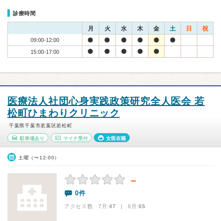
診療時間
月
火
水
木
金
土
日
祝
09:00-12:00
15:00-17:00
医療法人社団心身実践政策研究全人医会 若
松町ひまわりクリニック
千葉県千葉市若葉区若松町
駐車場あり
マイナ受付
女医在籍
土曜（〜12:00）
－
0件
アクセス数 7月:
47
| 6月:
65