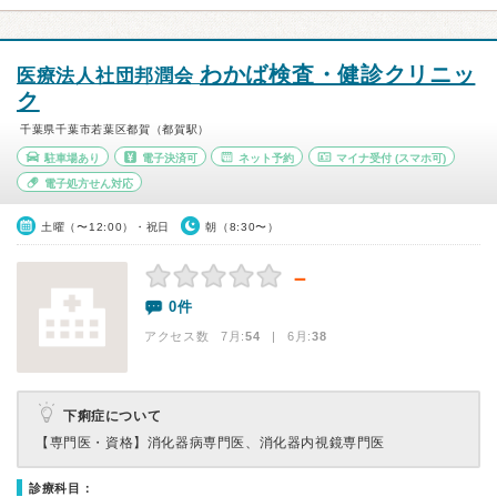
わかば検査・健診クリニッ
医療法人社団邦潤会
ク
千葉県千葉市若葉区都賀（都賀駅）
駐車場あり
電子決済可
ネット予約
マイナ受付
(スマホ可)
電子処方せん対応
土曜（〜12:00）・祝日
朝（8:30〜）
－
0件
アクセス数 7月:
54
| 6月:
38
下痢症について
【専門医・資格】
消化器病専門医、消化器内視鏡専門医
診療科目：