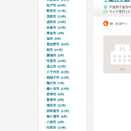
松戸市
(63件)
千葉県千葉市
野田市
(17件)
マイナ受付 (ス
茂原市
(13件)
成田市
(15件)
朝（8:30〜）
佐倉市
(16件)
東金市
(4件)
旭市
(5件)
習志野市
(26件)
柏市
(61件)
勝浦市
(2件)
市原市
(24件)
流山市
(31件)
病院
八千代市
(22件)
我孫子市
(12件)
鴨川市
(7件)
鎌ケ谷市
(23件)
君津市
(6件)
富津市
(5件)
浦安市
(22件)
四街道市
(11件)
袖ケ浦市
(6件)
八街市
(4件)
印西市
(13件)