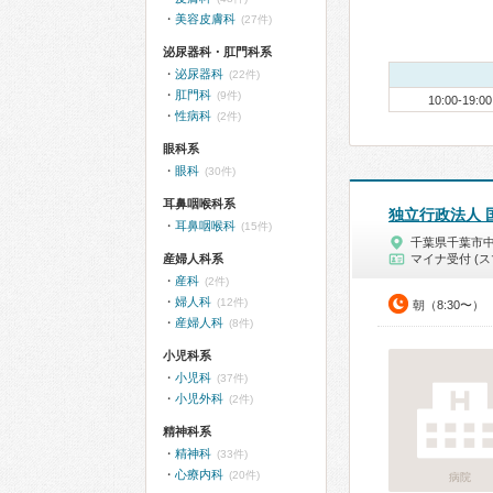
美容皮膚科
(27件)
泌尿器科・肛門科系
泌尿器科
(22件)
肛門科
(9件)
10:00-19:00
性病科
(2件)
眼科系
眼科
(30件)
耳鼻咽喉科系
独立行政法人 
耳鼻咽喉科
(15件)
千葉県千葉市
産婦人科系
マイナ受付 (ス
産科
(2件)
婦人科
(12件)
朝（8:30〜）
産婦人科
(8件)
小児科系
小児科
(37件)
小児外科
(2件)
精神科系
精神科
(33件)
心療内科
(20件)
病院