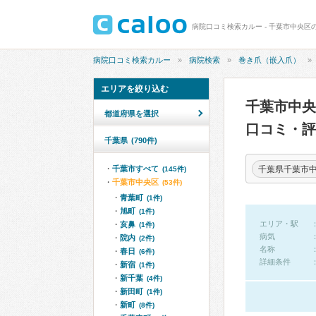
病院口コミ検索カルー - 千葉市中央区
病院口コミ検索カルー
病院検索
巻き爪（嵌入爪）
エリアを絞り込む
千葉市中
都道府県を選択
口コミ・評
千葉県
(790件)
千葉県千葉市
千葉市すべて
(145件)
千葉市中央区
(53件)
青葉町
(1件)
旭町
(1件)
エリア・駅
亥鼻
(1件)
病気
院内
(2件)
名称
春日
(6件)
詳細条件
新宿
(1件)
新千葉
(4件)
新田町
(1件)
新町
(8件)