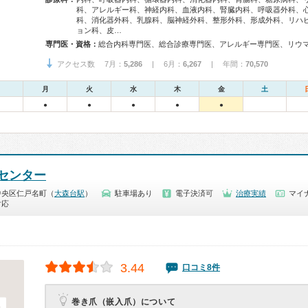
科、アレルギー科、神経内科、血液内科、腎臓内科、呼吸器外科、
科、消化器外科、乳腺科、脳神経外科、整形外科、形成外科、リハ
ョン科、皮…
専門医・資格：
アクセス数 7月：
5,286
| 6月：
6,267
| 年間：
70,570
月
火
水
木
金
土
●
●
●
●
●
センター
中央区仁戸名町（
大森台駅
）
駐車場あり
電子決済可
治療実績
マイナ
対応
3.44
口コミ8件
巻き爪（嵌入爪）について