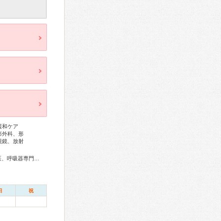
緩和ケア
形外科、形
視鏡、放射
総合内科専門医、アレルギー専門医、血液専門医、外科専門医、呼吸器専門医、呼吸器外科専門医、気管支鏡専門医、循環器専門医、消化器病専門医、消化器外科専門医、肝臓専門医、大腸肛門病専門医、消化器内視鏡専門医、泌尿器科専門医、透析専門医、脳神経外科専門医、整形外科専門医、形成外科専門医、皮膚科専門医、耳鼻咽喉科専門医、産婦人科専門医、婦人科腫瘍専門医、乳腺専門医、産科婦人科腹腔鏡技術認定医、女性ヘルスケア専門医、一般病院連携精神医学専門医、麻酔科専門医、ペインクリニック専門医、緩和医療専門医、細胞診専門医、病理専門医、歯科麻酔専門医、核医学専門医、放射線科専門医、臨床遺伝専門医、がん薬物療法専門医、がん治療認定医
日
祝