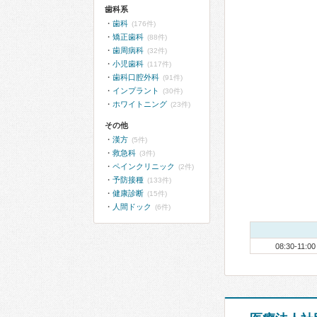
歯科系
歯科
(176件)
矯正歯科
(88件)
歯周病科
(32件)
小児歯科
(117件)
歯科口腔外科
(91件)
インプラント
(30件)
ホワイトニング
(23件)
その他
漢方
(5件)
救急科
(3件)
ペインクリニック
(2件)
予防接種
(133件)
健康診断
(15件)
人間ドック
(6件)
08:30-11:00