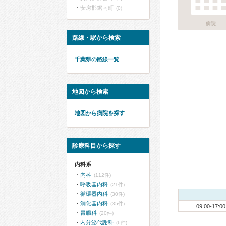
安房郡鋸南町
(0)
病院
路線・駅から検索
千葉県の路線一覧
地図から検索
地図から病院を探す
診療科目から探す
内科系
内科
(112件)
呼吸器内科
(21件)
循環器内科
(30件)
消化器内科
(35件)
09:00-17:00
胃腸科
(20件)
内分泌代謝科
(6件)