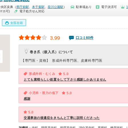
中央区亥鼻（
県庁前駅
、
本千葉駅
、
葭川公園駅
）
駐車場あり
電子決済可
マホ可)
電子処方せん対応
女医在籍
3.99
口コミ60件
巻き爪（嵌入爪）について
【専門医・資格】
形成外科専門医、皮膚科専門医
形成外科・むくみ
5.0
とても素晴らしい処置をして下さり感謝しかありません
小児科・視力の低下
5.0
感謝
5.0
交通事故の後遺症をきちんと丁寧に説明くださった
診療科：
内科、呼吸器内科、循環器内科、消化器内科、胃腸科、糖尿病科、