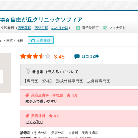
自由が丘クリニックソフィア
喜美会
中央区春日（
西千葉駅
、
西登戸駅
、
みどり台駅
）
電子決済可
マイナ受付
女医在籍
00）・日曜・祝日
3.45
口コミ2件
巻き爪（嵌入爪）について
【専門医・資格】
形成外科専門医、皮膚科専門医
美容皮膚科・稗粒腫
4.0
駅チカで通いやすい
美容外科
4.0
ほくろ取り
診療科：
形成外科、美容外科、皮膚科、美容皮膚科