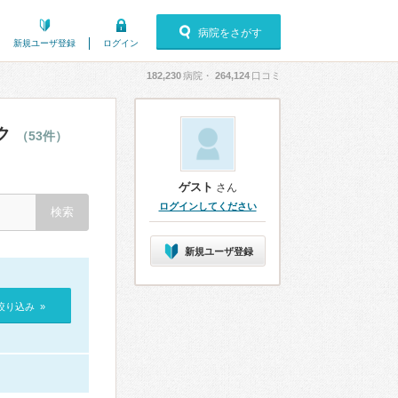
病院をさがす
新規ユーザ登録
ログイン
182,230
病院・
264,124
口コミ
ク
（53件）
ゲスト
さん
ログインしてください
新規ユーザ登録
絞り込み »