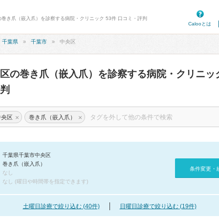
の巻き爪（嵌入爪）を診察する病院・クリニック 53件 口コミ・評判
Calooとは
千葉県
千葉市
中央区
央区の巻き爪（嵌入爪）を診察する病院・クリニッ
判
×
×
中央区
巻き爪（嵌入爪）
千葉県千葉市中央区
巻き爪（嵌入爪）
条件変更・
なし
なし (曜日や時間帯を指定できます)
土曜日診療で絞り込む (40件)
日曜日診療で絞り込む (19件)