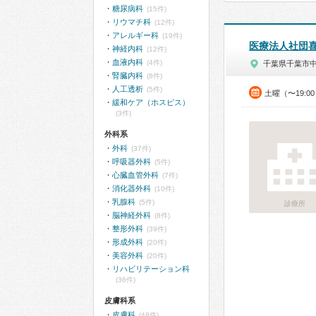
糖尿病科
(15件)
リウマチ科
(12件)
アレルギー科
(19件)
医療法人社団
神経内科
(12件)
血液内科
(4件)
千葉県千葉市
腎臓内科
(8件)
人工透析
(5件)
土曜（〜19:
緩和ケア（ホスピス）
(3件)
外科系
外科
(37件)
呼吸器外科
(5件)
心臓血管外科
(7件)
消化器外科
(10件)
乳腺科
(5件)
診療所
脳神経外科
(8件)
整形外科
(39件)
形成外科
(20件)
美容外科
(20件)
リハビリテーション科
(36件)
皮膚科系
皮膚科
(48件)