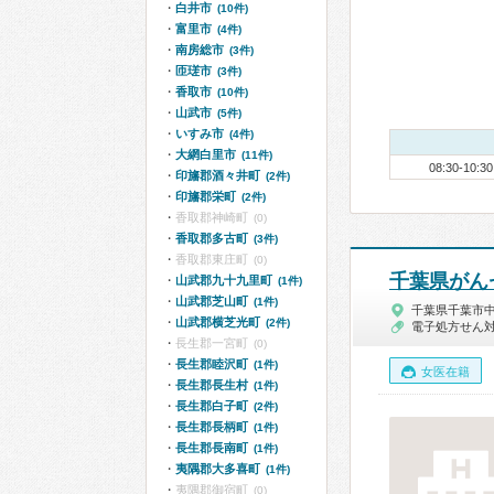
白井市
(10件)
富里市
(4件)
南房総市
(3件)
匝瑳市
(3件)
香取市
(10件)
山武市
(5件)
いすみ市
(4件)
大網白里市
(11件)
08:30-10:30
印旛郡酒々井町
(2件)
印旛郡栄町
(2件)
香取郡神崎町
(0)
香取郡多古町
(3件)
香取郡東庄町
(0)
千葉県がん
山武郡九十九里町
(1件)
山武郡芝山町
(1件)
千葉県千葉市
山武郡横芝光町
(2件)
電子処方せん
長生郡一宮町
(0)
長生郡睦沢町
(1件)
女医在籍
長生郡長生村
(1件)
長生郡白子町
(2件)
長生郡長柄町
(1件)
長生郡長南町
(1件)
夷隅郡大多喜町
(1件)
夷隅郡御宿町
(0)