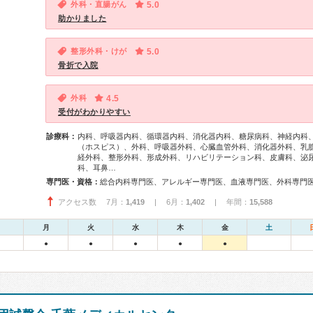
外科・直腸がん
5.0
助かりました
整形外科・けが
5.0
骨折で入院
外科
4.5
受付がわかりやすい
診療科：
内科、呼吸器内科、循環器内科、消化器内科、糖尿病科、神経内科
（ホスピス）、外科、呼吸器外科、心臓血管外科、消化器外科、乳
経外科、整形外科、形成外科、リハビリテーション科、皮膚科、泌
科、耳鼻…
専門医・資格：
アクセス数 7月：
1,419
| 6月：
1,402
| 年間：
15,588
月
火
水
木
金
土
●
●
●
●
●