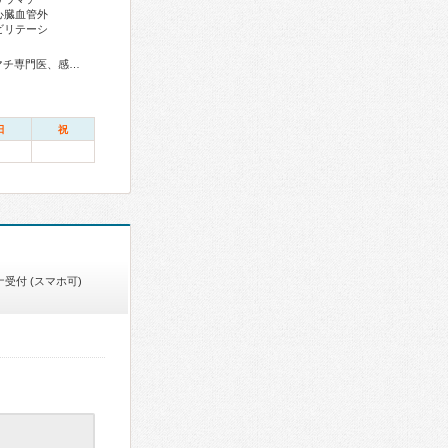
心臓血管外
ビリテーシ
総合内科専門医、総合診療専門医、アレルギー専門医、リウマチ専門医、感染症専門医、血液専門医、外科専門医、糖尿病専門医、内分泌代謝科専門医、甲状腺専門医、呼吸器専門医、呼吸器外科専門医、気管支鏡専門医、循環器専門医、心臓血管外科専門医、高血圧専門医、不整脈専門医、消化器病専門医、消化器外科専門医、肝臓専門医、大腸肛門病専門医、消化器内視鏡専門医、泌尿器科専門医、腎臓専門医、透析専門医、脳血管内治療専門医、神経内科専門医、脳神経外科専門医、頭痛専門医、整形外科専門医、手外科専門医、リハビリテーション科専門医、脊椎内視鏡下手術技術認定医、脊椎脊髄外科専門医、形成外科専門医、熱傷専門医、皮膚科専門医、眼科専門医、気管食道科専門医、耳鼻咽喉科専門医、産婦人科専門医、婦人科腫瘍専門医、生殖医療専門医、乳腺専門医、産科婦人科腹腔鏡技術認定医、女性ヘルスケア専門医、周産期(新生児)専門医、小児科専門医、小児外科専門医、小児神経専門医、小児血液・がん専門医、老年病専門医、認知症専門医、一般病院連携精神医学専門医、精神科専門医、麻酔科専門医、ペインクリニック専門医、緩和医療専門医、細胞診専門医、超音波専門医、病理専門医、口腔外科専門医、歯科麻酔専門医、レーザー専門医、核医学専門医、放射線科専門医、臨床遺伝専門医、救急科専門医、漢方専門医、がん薬物療法専門医、がん治療認定医、日本睡眠学会専門医
日
祝
受付 (スマホ可)