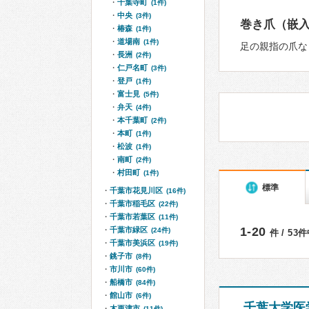
千葉寺町
(1件)
中央
(3件)
巻き爪（嵌
椿森
(1件)
道場南
(1件)
足の親指の爪な
長洲
(2件)
仁戸名町
(3件)
登戸
(1件)
富士見
(5件)
弁天
(4件)
本千葉町
(2件)
本町
(1件)
松波
(1件)
南町
(2件)
村田町
(1件)
標準
千葉市花見川区
(16件)
千葉市稲毛区
(22件)
千葉市若葉区
(11件)
1-20
千葉市緑区
(24件)
件 / 53
千葉市美浜区
(19件)
銚子市
(8件)
市川市
(60件)
船橋市
(84件)
館山市
(6件)
千葉大学医
木更津市
(11件)