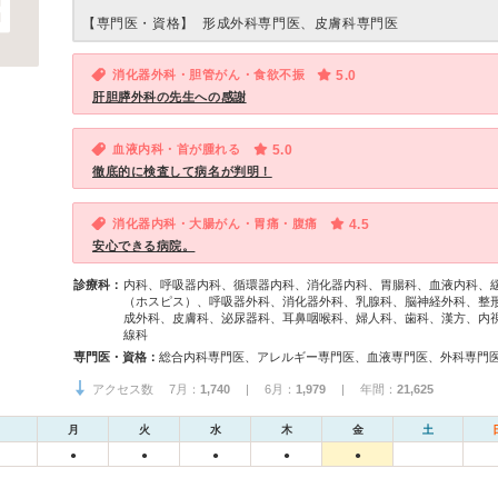
【専門医・資格】
形成外科専門医、皮膚科専門医
消化器外科・胆管がん・食欲不振
5.0
肝胆膵外科の先生への感謝
血液内科・首が腫れる
5.0
徹底的に検査して病名が判明！
消化器内科・大腸がん・胃痛・腹痛
4.5
安心できる病院。
診療科：
内科、呼吸器内科、循環器内科、消化器内科、胃腸科、血液内科、
（ホスピス）、呼吸器外科、消化器外科、乳腺科、脳神経外科、整
成外科、皮膚科、泌尿器科、耳鼻咽喉科、婦人科、歯科、漢方、内
線科
専門医・資格：
アクセス数 7月：
1,740
| 6月：
1,979
| 年間：
21,625
月
火
水
木
金
土
●
●
●
●
●