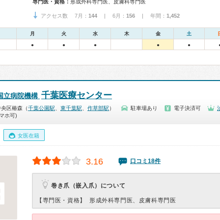
専門医・資格：
形成外科専門医、皮膚科専門医
アクセス数 7月：
144
| 6月：
156
| 年間：
1,452
月
火
水
木
金
土
●
●
●
●
●
千葉医療センター
国立病院機構
中央区椿森（
千葉公園駅
、
東千葉駅
、
作草部駅
）
駐車場あり
電子決済可
マホ可)
女医在籍
3.16
口コミ18件
巻き爪（嵌入爪）について
【専門医・資格】
形成外科専門医、皮膚科専門医