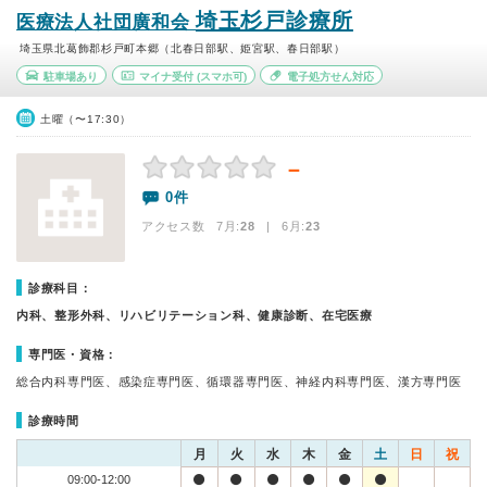
埼玉杉戸診療所
医療法人社団廣和会
埼玉県北葛飾郡杉戸町本郷（北春日部駅、姫宮駅、春日部駅）
駐車場あり
マイナ受付
(スマホ可)
電子処方せん対応
土曜（〜17:30）
－
0件
アクセス数 7月:
28
| 6月:
23
診療科目：
内科、整形外科、リハビリテーション科、健康診断、在宅医療
専門医・資格：
総合内科専門医、感染症専門医、循環器専門医、神経内科専門医、漢方専門医
診療時間
月
火
水
木
金
土
日
祝
09:00-12:00