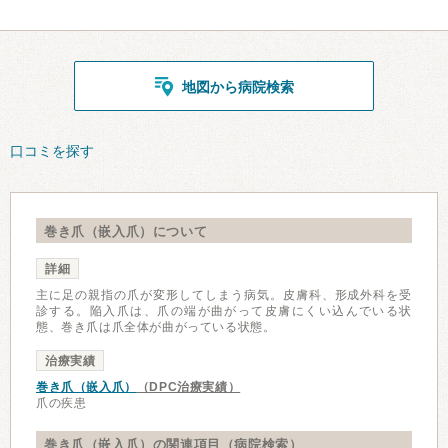
地図から病院検索
口コミを探す
巻き爪（嵌入爪）について
詳細
主に足の親指の爪が変形してしまう病気。皮膚科、形成外科を受
診する。陥入爪は、爪の端が曲がって皮膚にくい込んでいる状
態、巻き爪は爪全体が曲がっている状態。
治療実績
巻き爪（嵌入爪）
（DPC治療実績）
爪の疾患
巻き爪（嵌入爪）の関連項目（病院検索）