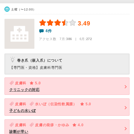
土曜（〜12:00）
3.49
4件
アクセス数 7月:
386
| 6月:
272
巻き爪（嵌入爪）について
【専門医・資格】
皮膚科専門医
皮膚科
5.0
クリニックの対応
皮膚科
水いぼ（伝染性軟属腫）
5.0
子どもの水いぼ
皮膚科
皮膚の発疹・かゆみ
4.0
診断が早い