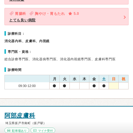
胃腸科
胸やけ・胃もたれ
5.0
とても良い病院
診療科目：
消化器内科、皮膚科、内視鏡
専門医・資格：
総合診療専門医、消化器病専門医、消化器内視鏡専門医、皮膚科専門医
診療時間
月
火
水
木
金
土
日
祝
09:30-12:00
阿部皮膚科
埼玉県坂戸市南町（坂戸駅）
駐車場あり
マイナ受付