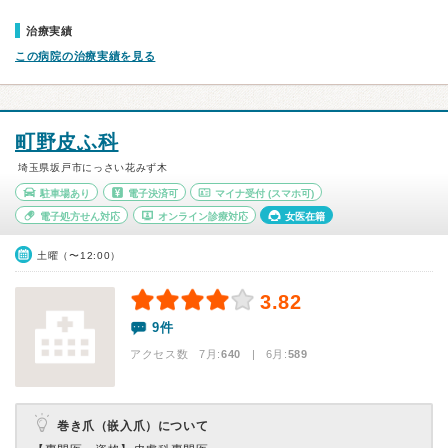
治療実績
この病院の治療実績を見る
町野皮ふ科
埼玉県坂戸市にっさい花みず木
駐車場あり
電子決済可
マイナ受付
(スマホ可)
電子処方せん対応
オンライン診療対応
女医在籍
土曜（〜12:00）
3.82
9件
アクセス数 7月:
640
| 6月:
589
巻き爪（嵌入爪）について