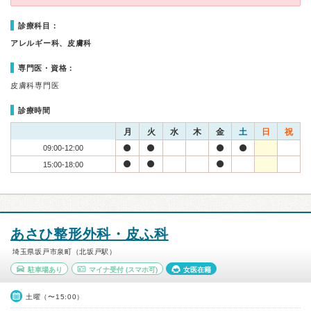
診療科目：
アレルギー科、皮膚科
専門医・資格：
皮膚科専門医
診療時間
月
火
水
木
金
土
日
祝
09:00-12:00
15:00-18:00
あさひ整形外科・皮ふ科
埼玉県坂戸市泉町（北坂戸駅）
駐車場あり
マイナ受付
(スマホ可)
女医在籍
土曜（〜15:00）