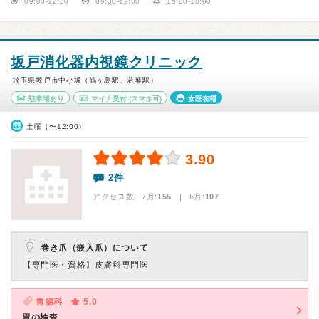
09:00-12:30
09:30-12:00
15:00-18:00
坂戸消化器内視鏡クリニック
埼玉県坂戸市中小坂（鶴ヶ島駅、若葉駅）
駐車場あり
マイナ受付
(スマホ可)
女医在籍
土曜（〜12:00）
3.90
2件
アクセス数 7月:
155
| 6月:
107
巻き爪（嵌入爪）について
【専門医・資格】
皮膚科専門医
胃腸科
5.0
胃の検査