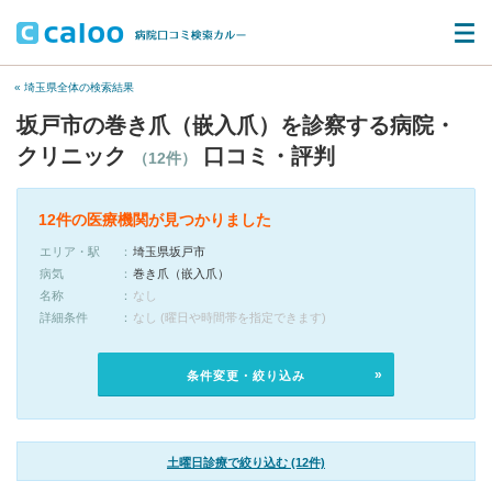
« 埼玉県全体の検索結果
坂戸市の巻き爪（嵌入爪）を診察する病院・
クリニック
口コミ・評判
（12件）
12件の医療機関が見つかりました
エリア・駅
埼玉県坂戸市
病気
巻き爪（嵌入爪）
名称
なし
詳細条件
なし (曜日や時間帯を指定できます)
条件変更・絞り込み
土曜日診療で絞り込む (12件)