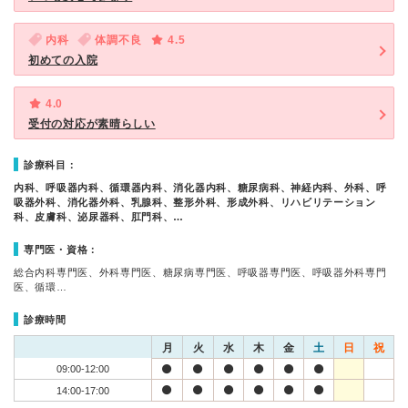
内科
体調不良
4.5
初めての入院
4.0
受付の対応が素晴らしい
診療科目：
内科、呼吸器内科、循環器内科、消化器内科、糖尿病科、神経内科、外科、呼
吸器外科、消化器外科、乳腺科、整形外科、形成外科、リハビリテーション
科、皮膚科、泌尿器科、肛門科、…
専門医・資格：
総合内科専門医、外科専門医、糖尿病専門医、呼吸器専門医、呼吸器外科専門
医、循環…
診療時間
月
火
水
木
金
土
日
祝
09:00-12:00
14:00-17:00