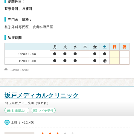
診療科目：
整形外科、皮膚科
専門医・資格：
整形外科専門医、皮膚科専門医
診療時間
月
火
水
木
金
土
日
祝
09:00-12:00
15:00-19:00
13:00-15:00
坂戸メディカルクリニック
埼玉県坂戸市三光町（坂戸駅）
駐車場あり
マイナ受付
土曜（〜12:45）