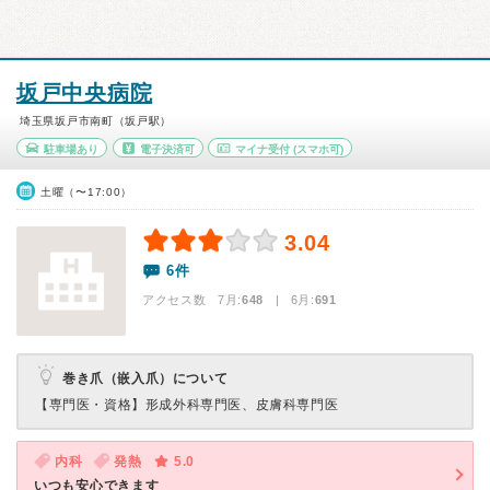
坂戸中央病院
埼玉県坂戸市南町（坂戸駅）
駐車場あり
電子決済可
マイナ受付
(スマホ可)
土曜（〜17:00）
3.04
6件
アクセス数 7月:
648
| 6月:
691
巻き爪（嵌入爪）について
【専門医・資格】
形成外科専門医、皮膚科専門医
内科
発熱
5.0
いつも安心できます