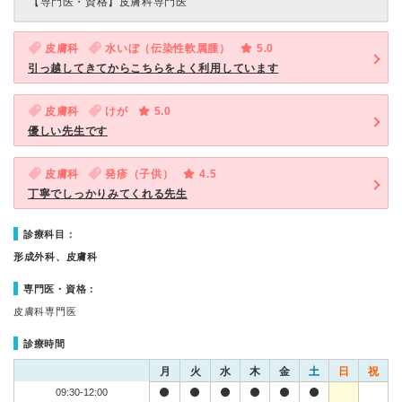
【専門医・資格】
皮膚科専門医
皮膚科
水いぼ（伝染性軟属腫）
5.0
引っ越してきてからこちらをよく利用しています
皮膚科
けが
5.0
優しい先生です
皮膚科
発疹（子供）
4.5
丁寧でしっかりみてくれる先生
診療科目：
形成外科、皮膚科
専門医・資格：
皮膚科専門医
診療時間
月
火
水
木
金
土
日
祝
09:30-12:00