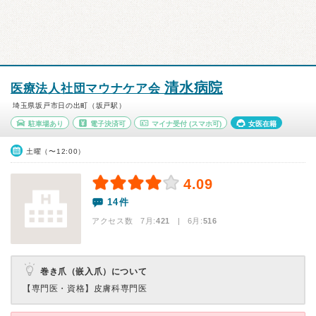
清水病院
医療法人社団マウナケア会
埼玉県坂戸市日の出町（坂戸駅）
駐車場あり
電子決済可
マイナ受付
(スマホ可)
女医在籍
土曜（〜12:00）
4.09
14件
アクセス数 7月:
421
| 6月:
516
巻き爪（嵌入爪）について
【専門医・資格】
皮膚科専門医