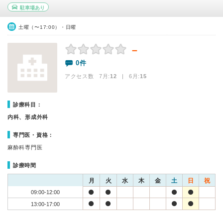
駐車場あり
土曜（〜17:00）・日曜
－
0件
アクセス数 7月:
12
| 6月:
15
診療科目：
内科、形成外科
専門医・資格：
麻酔科専門医
診療時間
月
火
水
木
金
土
日
祝
09:00-12:00
13:00-17:00