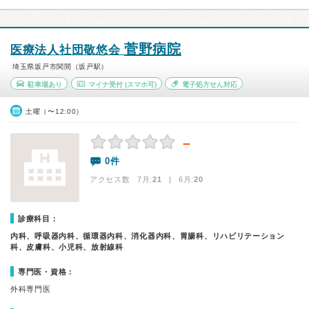
菅野病院
医療法人社団敬悠会
埼玉県坂戸市関間（坂戸駅）
駐車場あり
マイナ受付
(スマホ可)
電子処方せん対応
土曜（〜12:00）
－
0件
アクセス数 7月:
21
| 6月:
20
診療科目：
内科、呼吸器内科、循環器内科、消化器内科、胃腸科、リハビリテーション
科、皮膚科、小児科、放射線科
専門医・資格：
外科専門医