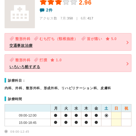
2.96
2件
アクセス数 7月:
350
| 6月:
417
整形外科
むち打ち（頸椎捻挫）
首が痛い
5.0
交通事故治療
整形外科
打撲
1.0
いろいろ酷すぎる
診療科目：
内科、外科、整形外科、形成外科、リハビリテーション科、皮膚科
診療時間
月
火
水
木
金
土
日
祝
09:00-12:00
15:00-18:45
09:00-12:45