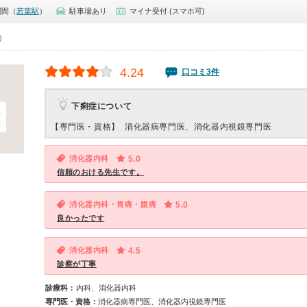
関間（
若葉駅
）
駐車場あり
マイナ受付 (スマホ可)
0）
4.24
口コミ3件
下痢症について
【専門医・資格】
消化器病専門医、消化器内視鏡専門医
消化器内科
5.0
信頼のおける先生です。
消化器内科・胃痛・腹痛
5.0
良かったです
消化器内科
4.5
診察が丁寧
診療科：
内科、消化器内科
専門医・資格：
消化器病専門医、消化器内視鏡専門医