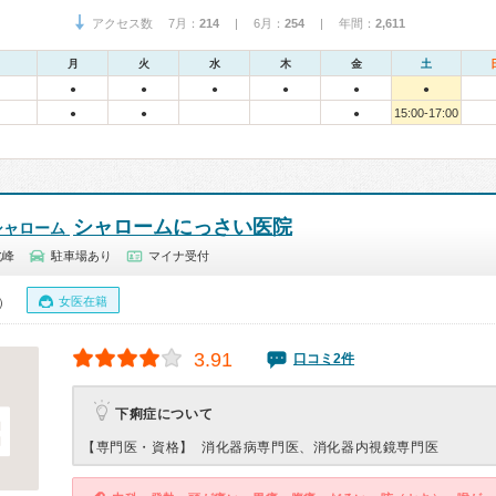
アクセス数 7月：
214
| 6月：
254
| 年間：
2,611
月
火
水
木
金
土
●
●
●
●
●
●
15:00-17:00
●
●
●
シャロームにっさい医院
シャローム
北峰
駐車場あり
マイナ受付
女医在籍
0）
3.91
口コミ2件
下痢症について
【専門医・資格】
消化器病専門医、消化器内視鏡専門医