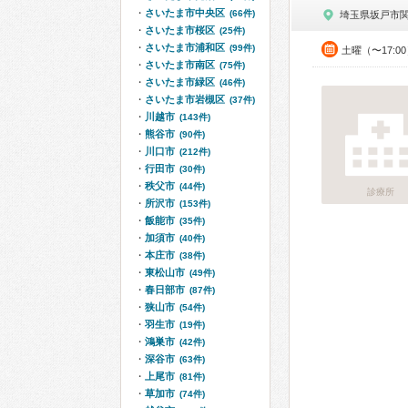
さいたま市中央区
(66件)
埼玉県坂戸市
さいたま市桜区
(25件)
さいたま市浦和区
(99件)
土曜（〜17:0
さいたま市南区
(75件)
さいたま市緑区
(46件)
さいたま市岩槻区
(37件)
川越市
(143件)
熊谷市
(90件)
川口市
(212件)
行田市
(30件)
秩父市
(44件)
診療所
所沢市
(153件)
飯能市
(35件)
加須市
(40件)
本庄市
(38件)
東松山市
(49件)
春日部市
(87件)
狭山市
(54件)
羽生市
(19件)
鴻巣市
(42件)
深谷市
(63件)
上尾市
(81件)
草加市
(74件)