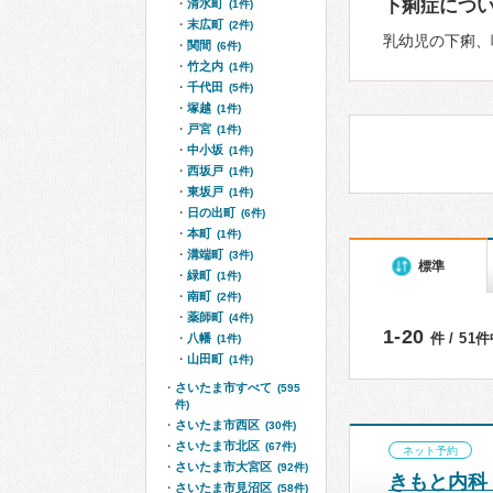
下痢症につ
清水町
(1件)
末広町
(2件)
乳幼児の下痢、
関間
(6件)
竹之内
(1件)
千代田
(5件)
塚越
(1件)
戸宮
(1件)
中小坂
(1件)
西坂戸
(1件)
東坂戸
(1件)
日の出町
(6件)
本町
(1件)
溝端町
(3件)
標準
緑町
(1件)
南町
(2件)
薬師町
(4件)
1-20
件 / 51
八幡
(1件)
山田町
(1件)
さいたま市すべて
(595
件)
さいたま市西区
(30件)
さいたま市北区
(67件)
ネット予約
さいたま市大宮区
(92件)
きもと内科
さいたま市見沼区
(58件)