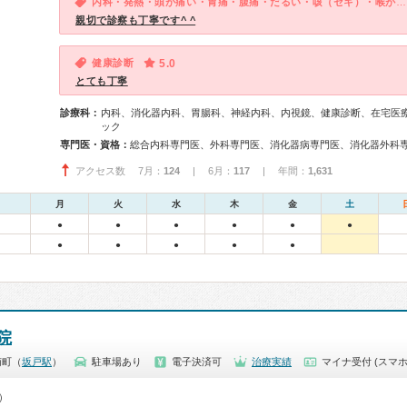
内科・発熱・頭が痛い・胃痛・腹痛・だるい・咳（セキ）・喉が痛い・体調不良・急性の下痢
親切で診察も丁寧です^ ^
健康診断
5.0
とても丁寧
診療科：
内科、消化器内科、胃腸科、神経内科、内視鏡、健康診断、在宅医
ック
専門医・資格：
アクセス数 7月：
124
| 6月：
117
| 年間：
1,631
月
火
水
木
金
土
●
●
●
●
●
●
●
●
●
●
●
院
南町（
坂戸駅
）
駐車場あり
電子決済可
治療実績
マイナ受付 (スマホ
0）