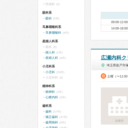
性病科
(0)
眼科系
眼科
(5件)
09:00-12:00
耳鼻咽喉科系
14:00-18:00
耳鼻咽喉科
(4件)
産婦人科系
産科
(0)
婦人科
(1件)
広瀬内科ク
産婦人科
(4件)
埼玉県坂戸市
小児科系
小児科
(26件)
土曜（〜11:0
小児外科
(0)
精神科系
精神科
(3件)
心療内科
(4件)
歯科系
歯科
(57件)
矯正歯科
(37件)
診療所
歯周病科
(6件)
小児歯科
(46件)