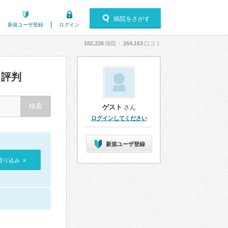
病院をさがす
新規ユーザ登録
ログイン
182,226
病院・
264,163
口コミ
評判
ゲスト
さん
ログインしてください
新規ユーザ登録
絞り込み »