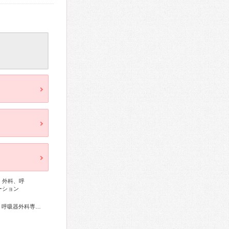
、外科、呼
ーション
総合内科専門医、外科専門医、糖尿病専門医、呼吸器専門医、呼吸器外科専門医、循環器専門医、心臓血管外科専門医、消化器病専門医、消化器外科専門医、肝臓専門医、消化器内視鏡専門医、泌尿器科専門医、神経内科専門医、整形外科専門医、形成外科専門医、皮膚科専門医、乳腺専門医、麻酔科専門医、放射線科専門医、がん治療認定医