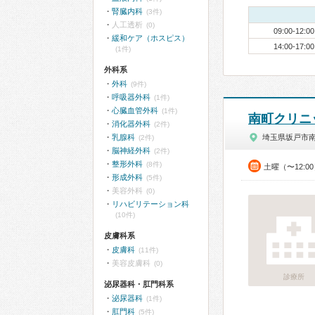
腎臓内科
(3件)
人工透析
(0)
09:00-12:00
緩和ケア（ホスピス）
14:00-17:00
(1件)
外科系
外科
(9件)
呼吸器外科
(1件)
心臓血管外科
(1件)
南町クリニ
消化器外科
(2件)
乳腺科
埼玉県坂戸市
(2件)
脳神経外科
(2件)
整形外科
(8件)
土曜（〜12:0
形成外科
(5件)
美容外科
(0)
リハビリテーション科
(10件)
皮膚科系
皮膚科
(11件)
美容皮膚科
(0)
診療所
泌尿器科・肛門科系
泌尿器科
(1件)
肛門科
(5件)