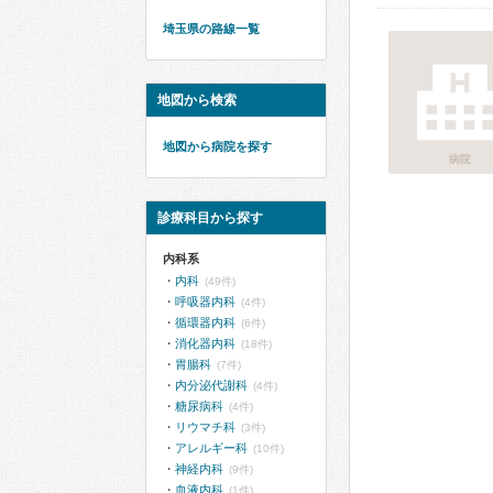
埼玉県の路線一覧
地図から検索
地図から病院を探す
病院
診療科目から探す
内科系
内科
(49件)
呼吸器内科
(4件)
循環器内科
(6件)
消化器内科
(18件)
胃腸科
(7件)
内分泌代謝科
(4件)
糖尿病科
(4件)
リウマチ科
(3件)
アレルギー科
(10件)
神経内科
(9件)
血液内科
(1件)