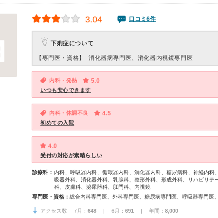
3.04
口コミ6件
下痢症について
【専門医・資格】
消化器病専門医、消化器内視鏡専門医
内科・発熱
5.0
いつも安心できます
内科・体調不良
4.5
初めての入院
4.0
受付の対応が素晴らしい
診療科：
内科、呼吸器内科、循環器内科、消化器内科、糖尿病科、神経内科
吸器外科、消化器外科、乳腺科、整形外科、形成外科、リハビリテ
科、皮膚科、泌尿器科、肛門科、内視鏡
専門医・資格：
アクセス数 7月：
648
| 6月：
691
| 年間：
8,000