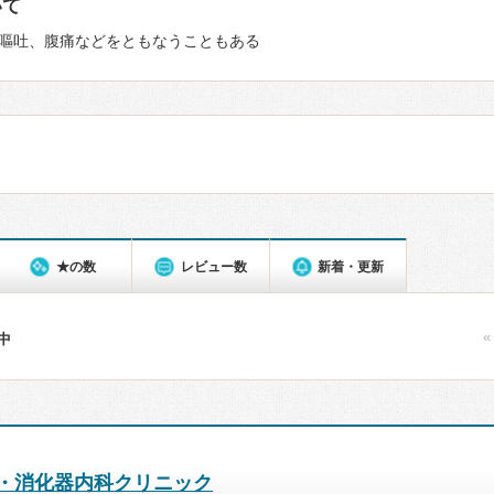
いて
嘔吐、腹痛などをともなうこともある
★の数
レビュー数
新着・更新
«
件中
・消化器内科クリニック