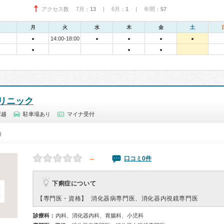
アクセス数 7月：
13
| 6月：
1
| 年間：
57
月
火
水
木
金
土
14:00-18:00
●
●
●
●
●
●
●
●
リニック
塚越
駐車場あり
マイナ受付
0）
－
口コミ0件
下痢症について
【専門医・資格】
消化器病専門医、消化器内視鏡専門医
診療科：
内科、消化器内科、胃腸科、小児科