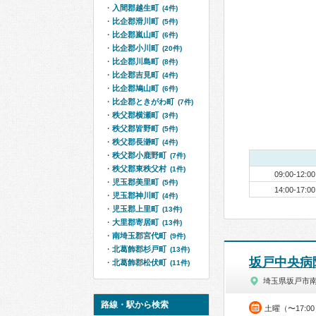
入間郡越生町
(4件)
比企郡滑川町
(5件)
比企郡嵐山町
(6件)
比企郡小川町
(20件)
比企郡川島町
(8件)
比企郡吉見町
(4件)
比企郡鳩山町
(6件)
比企郡ときがわ町
(7件)
秩父郡横瀬町
(3件)
秩父郡皆野町
(5件)
秩父郡長瀞町
(4件)
秩父郡小鹿野町
(7件)
秩父郡東秩父村
(1件)
09:00-12:00
児玉郡美里町
(5件)
14:00-17:00
児玉郡神川町
(4件)
児玉郡上里町
(13件)
大里郡寄居町
(13件)
南埼玉郡宮代町
(9件)
北葛飾郡杉戸町
(13件)
坂戸中央病
北葛飾郡松伏町
(11件)
埼玉県坂戸市
路線・駅から検索
土曜（〜17:0