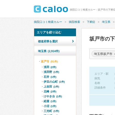
病院口コミ検索カルー - 坂戸市の下痢
病院口コミ検索カルー
病院検索
下痢症
埼玉県
エリアを絞り込む
坂戸市の
都道府県を選択
埼玉県
(2,914件)
埼玉県坂戸市
坂戸市
(51件)
浅羽
(2件)
浅羽野
(1件)
エリア・駅
石井
(1件)
病気
伊豆の山町
(1件)
名称
上吉田
(1件)
詳細条件
北峰
(2件)
けやき台
(1件)
紺屋
(1件)
小沼
(1件)
三光町
(1件)