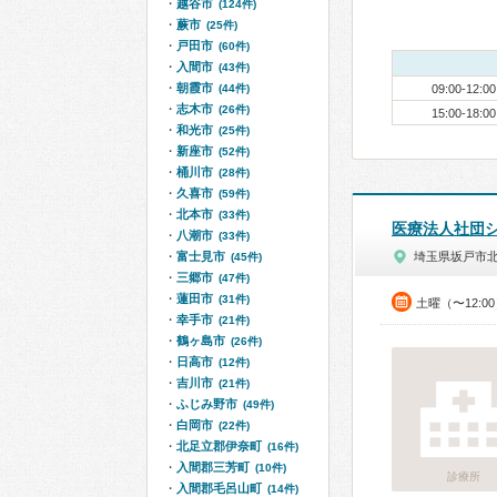
越谷市
(124件)
蕨市
(25件)
戸田市
(60件)
入間市
(43件)
朝霞市
(44件)
09:00-12:00
志木市
(26件)
15:00-18:00
和光市
(25件)
新座市
(52件)
桶川市
(28件)
久喜市
(59件)
北本市
(33件)
医療法人社団
八潮市
(33件)
富士見市
埼玉県坂戸市
(45件)
三郷市
(47件)
蓮田市
(31件)
土曜（〜12:0
幸手市
(21件)
鶴ヶ島市
(26件)
日高市
(12件)
吉川市
(21件)
ふじみ野市
(49件)
白岡市
(22件)
北足立郡伊奈町
(16件)
入間郡三芳町
(10件)
診療所
入間郡毛呂山町
(14件)