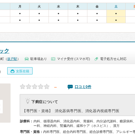
月
火
水
木
金
土
●
●
●
●
●
●
●
●
●
●
●
●
ック
南町（
坂戸駅
）
駐車場あり
マイナ受付 (スマホ可)
電子処方せん対応
女医在籍
0）
－
口コミ0件
下痢症について
【専門医・資格】
消化器病専門医、消化器内視鏡専門医
診療科：
内科、循環器内科、消化器内科、胃腸科、内分泌代謝科、糖尿病科
ー科、神経内科、腎臓内科、緩和ケア（ホスピス）、漢方
専門医・資格：