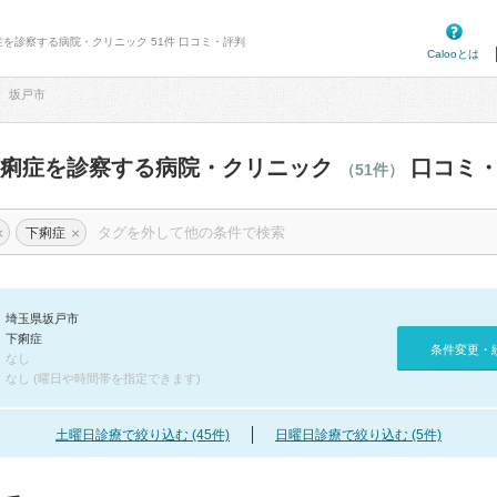
症を診察する病院・クリニック 51件 口コミ・評判
Calooとは
坂戸市
下痢症を診察する病院・クリニック
口コミ・
（51件）
×
×
下痢症
埼玉県坂戸市
下痢症
条件変更・
なし
なし (曜日や時間帯を指定できます)
土曜日診療で絞り込む (45件)
日曜日診療で絞り込む (5件)