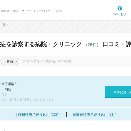
を診察する病院・クリニック 25件 口コミ・評判
Calooとは
蕨市
痢症を診察する病院・クリニック
口コミ・
（25件）
×
下痢症
埼玉県蕨市
下痢症
条件変更・
なし
なし (曜日や時間帯を指定できます)
土曜日診療で絞り込む (23件)
日曜日診療で絞り込む (7件)