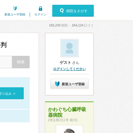
病院をさがす
新規ユーザ登録
ログイン
182,230
病院・
264,124
口コミ
評判
ゲスト
さん
ログインしてください
新規ユーザ登録
絞り込み »
かわぐち心臓呼吸
器病院
(埼玉県川口市 前川)