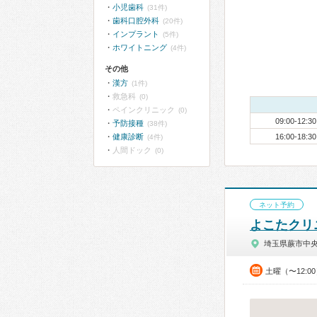
小児歯科
(31件)
歯科口腔外科
(20件)
インプラント
(5件)
ホワイトニング
(4件)
その他
漢方
(1件)
救急科
(0)
ペインクリニック
(0)
09:00-12:30
予防接種
(38件)
健康診断
16:00-18:30
(4件)
人間ドック
(0)
ネット予約
よこたクリ
埼玉県蕨市中
土曜（〜12:0