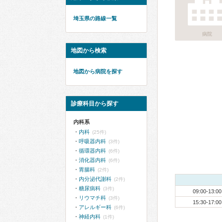
埼玉県の路線一覧
病院
地図から検索
地図から病院を探す
診療科目から探す
内科系
内科
(25件)
呼吸器内科
(3件)
循環器内科
(6件)
消化器内科
(6件)
胃腸科
(2件)
内分泌代謝科
(2件)
糖尿病科
(3件)
09:00-13:00
リウマチ科
(3件)
15:30-17:00
アレルギー科
(6件)
神経内科
(1件)