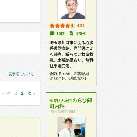
4.28
10件
478件
埼玉県川口市にある心臓
呼吸器病院。専門医によ
る診療。断らない救命救
急。土曜診療あり。無料
駐車場完備。
表示順について
診療科目：
内科、呼吸器内科、
循環器内科、心臓血管外科
« 前
1
2
次 »
わらび錦
医療法人社団
町内科
(埼玉県蕨市 錦町)