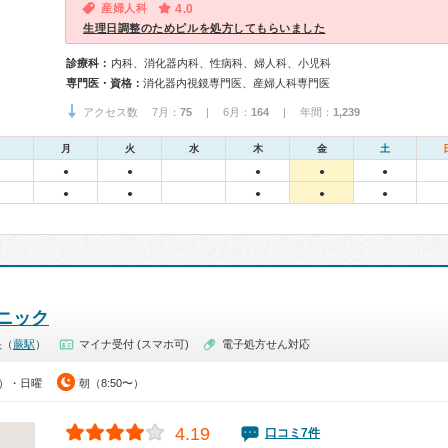
産婦人科
4.0
生理日調整のためピルを処方してもらいました
診療科：
内科、消化器内科、性病科、婦人科、小児科
専門医・資格：
消化器内視鏡専門医、産婦人科専門医
アクセス数 7月：
75
| 6月：
164
| 年間：
1,239
月
火
水
木
金
土
●
●
●
●
●
●
●
●
●
●
ニック
央（
蕨駅
）
マイナ受付 (スマホ可)
電子処方せん対応
0）・日曜
朝（8:50〜）
4.19
口コミ7件