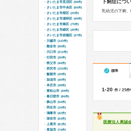
下痢症につ
さいたま市見沼区
(58件)
さいたま市中央区
(66件)
乳幼児の下痢、
さいたま市桜区
(25件)
さいたま市浦和区
(99件)
さいたま市南区
(75件)
さいたま市緑区
(45件)
さいたま市岩槻区
(37件)
川越市
(143件)
熊谷市
(90件)
川口市
(212件)
行田市
(30件)
秩父市
(44件)
所沢市
(153件)
標準
飯能市
(35件)
加須市
(40件)
本庄市
(38件)
1-20
件 / 25
東松山市
(49件)
春日部市
(86件)
狭山市
(54件)
羽生市
(19件)
鴻巣市
(42件)
深谷市
(63件)
医療法人勇誠
上尾市
(81件)
草加市
(74件)