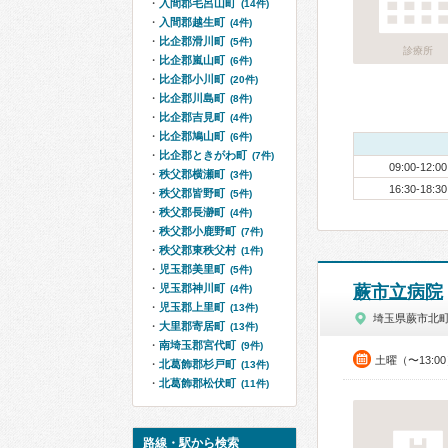
入間郡毛呂山町
(14件)
入間郡越生町
(4件)
比企郡滑川町
(5件)
診療所
比企郡嵐山町
(6件)
比企郡小川町
(20件)
比企郡川島町
(8件)
比企郡吉見町
(4件)
比企郡鳩山町
(6件)
比企郡ときがわ町
(7件)
09:00-12:00
秩父郡横瀬町
(3件)
16:30-18:30
秩父郡皆野町
(5件)
秩父郡長瀞町
(4件)
秩父郡小鹿野町
(7件)
秩父郡東秩父村
(1件)
児玉郡美里町
(5件)
児玉郡神川町
蕨市立病院
(4件)
児玉郡上里町
(13件)
埼玉県蕨市北
大里郡寄居町
(13件)
南埼玉郡宮代町
(9件)
土曜（〜13:0
北葛飾郡杉戸町
(13件)
北葛飾郡松伏町
(11件)
路線・駅から検索