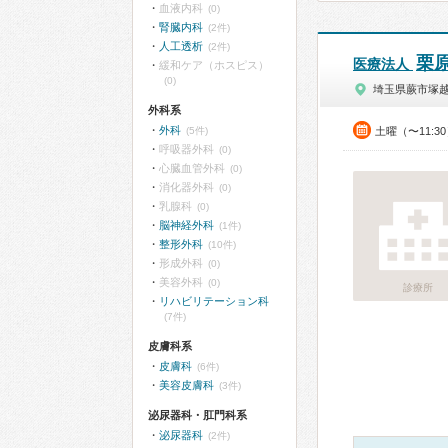
血液内科
(0)
腎臓内科
(2件)
人工透析
(2件)
栗
医療法人
緩和ケア（ホスピス）
(0)
埼玉県蕨市塚
外科系
外科
(5件)
土曜（〜11:3
呼吸器外科
(0)
心臓血管外科
(0)
消化器外科
(0)
乳腺科
(0)
脳神経外科
(1件)
整形外科
(10件)
形成外科
(0)
美容外科
(0)
診療所
リハビリテーション科
(7件)
皮膚科系
皮膚科
(6件)
美容皮膚科
(3件)
泌尿器科・肛門科系
泌尿器科
(2件)