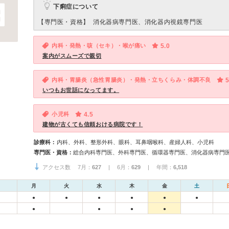
下痢症について
【専門医・資格】
消化器病専門医、消化器内視鏡専門医
内科・発熱・咳（セキ）・喉が痛い
5.0
案内がスムーズで親切
内科・胃腸炎（急性胃腸炎）・発熱・立ちくらみ・体調不良
5
いつもお世話になってます。
小児科
4.5
建物が古くても信頼おける病院です！
診療科：
内科、外科、整形外科、眼科、耳鼻咽喉科、産婦人科、小児科
専門医・資格：
アクセス数 7月：
627
| 6月：
629
| 年間：
6,518
月
火
水
木
金
土
●
●
●
●
●
●
●
●
●
●