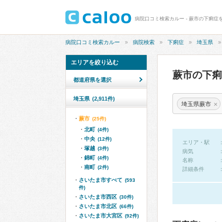
病院口コミ検索カルー - 蕨市の下痢症
病院口コミ検索カルー
病院検索
下痢症
埼玉県
エリアを絞り込む
蕨市の下
都道府県を選択
埼玉県
(2,911件)
×
埼玉県蕨市
蕨市
(25件)
北町
(4件)
中央
(12件)
エリア・駅
塚越
(3件)
病気
錦町
(4件)
名称
南町
(2件)
詳細条件
さいたま市すべて
(593
件)
さいたま市西区
(30件)
さいたま市北区
(66件)
さいたま市大宮区
(92件)