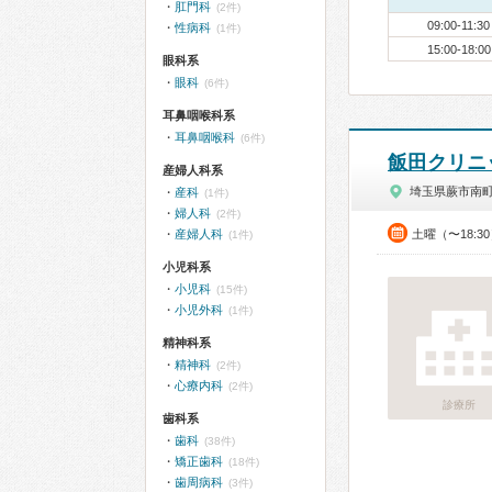
肛門科
(2件)
09:00-11:30
性病科
(1件)
15:00-18:00
眼科系
眼科
(6件)
耳鼻咽喉科系
耳鼻咽喉科
(6件)
飯田クリニ
産婦人科系
埼玉県蕨市南
産科
(1件)
婦人科
(2件)
産婦人科
土曜（〜18:3
(1件)
小児科系
小児科
(15件)
小児外科
(1件)
精神科系
精神科
(2件)
心療内科
(2件)
診療所
歯科系
歯科
(38件)
矯正歯科
(18件)
歯周病科
(3件)