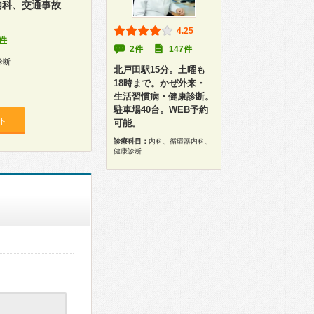
内科、交通事故
4.25
件
2件
147件
診断
北戸田駅15分。土曜も
18時まで。かぜ外来・
生活習慣病・健康診断。
駐車場40台。WEB予約
ト
可能。
診療科目：
内科、循環器内科、
健康診断