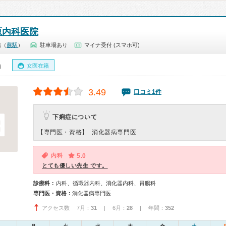
原内科医院
越（
蕨駅
）
駐車場あり
マイナ受付 (スマホ可)
女医在籍
0）
3.49
口コミ1件
下痢症について
【専門医・資格】
消化器病専門医
内科
5.0
とても優しい先生 です。
診療科：
内科、循環器内科、消化器内科、胃腸科
専門医・資格：
消化器病専門医
アクセス数 7月：
31
| 6月：
28
| 年間：
352