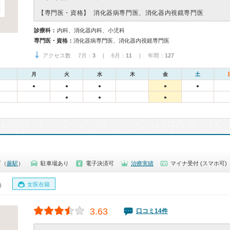
【専門医・資格】
消化器病専門医、消化器内視鏡専門医
診療科：
内科、消化器内科、小児科
専門医・資格：
消化器病専門医、消化器内視鏡専門医
アクセス数 7月：
3
| 6月：
11
| 年間：
127
月
火
水
木
金
土
●
●
●
●
●
●
●
●
町（
蕨駅
）
駐車場あり
電子決済可
治療実績
マイナ受付 (スマホ可)
女医在籍
0）
3.63
口コミ14件