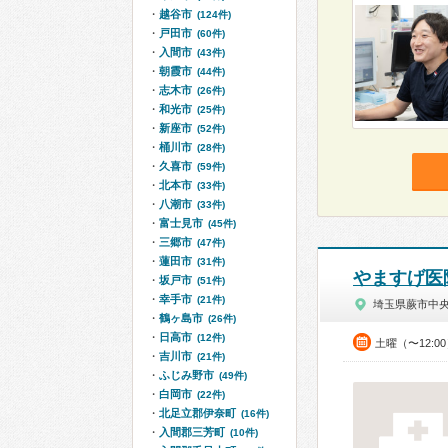
越谷市
(124件)
戸田市
(60件)
入間市
(43件)
朝霞市
(44件)
志木市
(26件)
和光市
(25件)
新座市
(52件)
桶川市
(28件)
久喜市
(59件)
北本市
(33件)
八潮市
(33件)
富士見市
(45件)
三郷市
(47件)
蓮田市
(31件)
やますげ医
坂戸市
(51件)
幸手市
(21件)
埼玉県蕨市中
鶴ヶ島市
(26件)
日高市
(12件)
土曜（〜12:0
吉川市
(21件)
ふじみ野市
(49件)
白岡市
(22件)
北足立郡伊奈町
(16件)
入間郡三芳町
(10件)