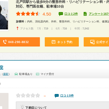
北戸田駅から徒歩9分の整形外科・リハビリテーション科・
対応、専門医在籍、駐車場10台
4.50
口コミ2件
アンケート167
診療科：
内科、消化器内科、外科、整形外科、リハビリテーション科、健康
アクセス数 7月：
719
| 6月：
716
| 年間：
7,542
048-290-8832
ネット予約
公式サイ
院
央（
蕨駅
）
駐車場あり
マイナ受付
0）
－
口コミ0件
下痢症について