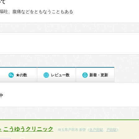
いて
嘔吐、腹痛などをともなうこともある
★の数
レビュー数
新着・更新
件中
こうゆうクリニック
会
埼玉県戸田市 新曽（
北戸田駅
、
戸田駅
）