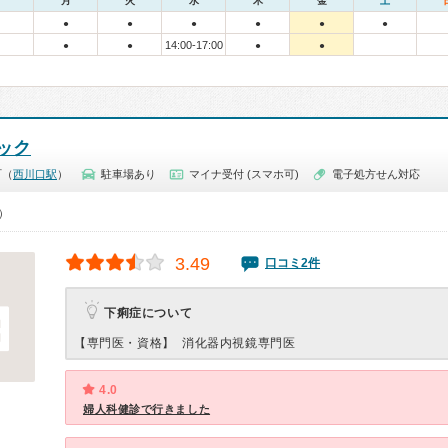
月
火
水
木
金
土
●
●
●
●
●
●
14:00-17:00
●
●
●
●
ック
町（
西川口駅
）
駐車場あり
マイナ受付 (スマホ可)
電子処方せん対応
0）
3.49
口コミ2件
下痢症について
【専門医・資格】
消化器内視鏡専門医
4.0
婦人科健診で行きました