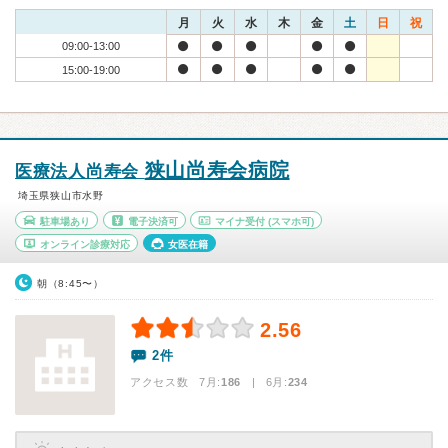
月
火
水
木
金
土
日
祝
09:00-13:00
15:00-19:00
狭山尚寿会病院
医療法人尚寿会
埼玉県狭山市水野
駐車場あり
電子決済可
マイナ受付
(スマホ可)
オンライン診療対応
女医在籍
朝（8:45〜）
2.56
2件
アクセス数 7月:
186
| 6月:
234