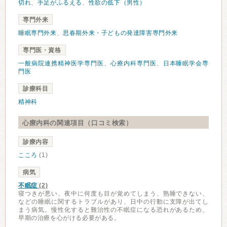
切れ
、
手足がふるえる
、
性欲の低下（男性）
専門外来
睡眠専門外来
、
思春期外来・子どもの発達障害専門外来
専門医・資格
一般病院連携精神医学専門医
、
心療内科専門医
、
日本睡眠学会専
門医
診療科目
精神科
心療内科の関連項目（口コミ検索）
診療内容
こころ
(1)
病気
不眠症
(2)
寝つきが悪い、夜中に何度も目が覚めてしまう、熟睡できない、
などの睡眠に関するトラブルがあり、日中の行動に支障が出てし
まう病気。慢性化すると難治性の不眠症になる恐れがあるため、
早期の治療を心がける必要がある。