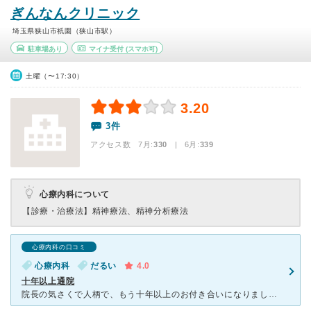
ぎんなんクリニック
埼玉県狭山市祇園（狭山市駅）
駐車場あり
マイナ受付
(スマホ可)
土曜（〜17:30）
3.20
3件
アクセス数 7月:
330
| 6月:
339
心療内科について
【診療・治療法】
精神療法、精神分析療法
心療内科の口コミ
心療内科
だるい
4.0
十年以上通院
院長の気さくで人柄で、もう十年以上のお付き合いになりました。行くたびに気持が軽くなるのは気のせいでしょうか。 不眠で訪ねたのでしたが、そのうちあちこち調子悪くなり、その都度相談させてもらい、様々