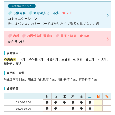
心療内科の口コミ
心療内科
気が滅入る・不安
2.0
コミュニケーション
先生はパソコンのキーボードばかりみてて患者を見てない。患者よりカルテが大事なんだろう。診察も回数多くなるにつれて質問に対しての返答も怒ったように言われる。診療時間の半分がパソコンを打つため、質問を受け
内科
内因性急性胃腸炎
胃痛・腹痛
4.0
かかりつけ
診療科目：
心療内科
、内科、消化器内科、神経内科、皮膚科、性病科、婦人科、小児科、
精神科、漢方
専門医・資格：
消化器病専門医、消化器内視鏡専門医、精神科専門医、麻酔科専門医
診療時間
月
火
水
木
金
土
日
祝
09:00-12:00
15:00-19:00