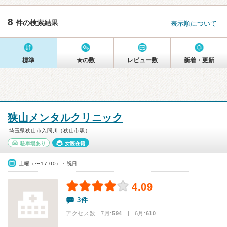
8
件の検索結果
表示順について
標準
★の数
レビュー数
新着・更新
狭山メンタルクリニック
埼玉県狭山市入間川（狭山市駅）
駐車場あり
女医在籍
土曜（〜17:00）・祝日
4.09
3件
アクセス数 7月:
594
| 6月:
610