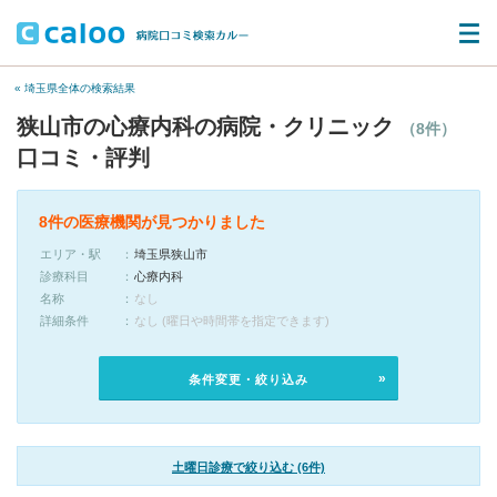
« 埼玉県全体の検索結果
狭山市の心療内科の病院・クリニック
（8件）
口コミ・評判
8件の医療機関が見つかりました
エリア・駅
埼玉県狭山市
診療科目
心療内科
名称
なし
詳細条件
なし (曜日や時間帯を指定できます)
条件変更・絞り込み
土曜日診療で絞り込む (6件)