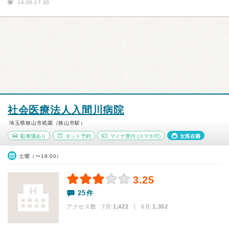
14:00-17:30
社会医療法人入間川病院
埼玉県狭山市祇園（狭山市駅）
駐車場あり
ネット予約
マイナ受付
(スマホ可)
女医在籍
土曜（〜18:00）
3.25
25件
アクセス数 7月:
1,422
| 6月:
1,352