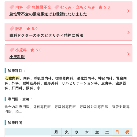
内科
急性腎不全
むくみ・立ちくらみ
5.0
急性腎不全の緊急搬送でお世話になりました
眼科
5.0
眼科ドクターのホスピタリティ精神に感服
小児科
5.0
小児科医
診療科目：
心療内科
、内科、呼吸器内科、循環器内科、消化器内科、神経内科、腎臓内
科、外科、脳神経外科、整形外科、リハビリテーション科、皮膚科、泌尿器
科、肛門科、眼科、小…
専門医・資格：
総合内科専門医、外科専門医、呼吸器専門医、呼吸器外科専門医、気管支鏡専
門医、消…
診療時間
月
火
水
木
金
土
日
祝