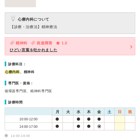
心療内科について
【診療・治療法】
精神療法
精神科
発達障害
1.0
ひどい言葉を吐かれました
診療科目：
心療内科
、精神科
専門医・資格：
循環器専門医、精神科専門医
診療時間
月
火
水
木
金
土
日
祝
10:00-12:00
14:00-17:00
14:00-19:00