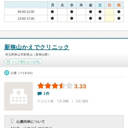
月
火
水
木
金
土
日
祝
09:00-12:00
13:00-17:00
新狭山かえでクリニック
埼玉県狭山市新狭山（新狭山駅）
マイナ受付
(スマホ可)
土曜（〜19:00）
3.33
1件
アクセス数 7月:
295
| 6月:
223
心療内科について