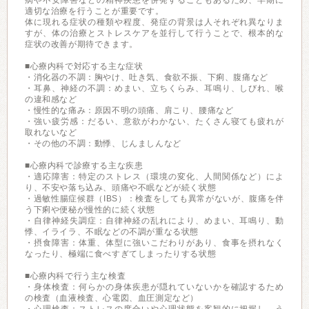
病や不安障害などの精神疾患を併発することもあるため、早期に
適切な治療を行うことが重要です。
体に現れる症状の種類や程度、発症の背景は人それぞれ異なりま
すが、体の治療とストレスケアを並行して行うことで、根本的な
症状の改善が期待できます。
■心療内科で対応する主な症状
・消化器の不調：胸やけ、吐き気、食欲不振、下痢、腹痛など
・耳鼻、神経の不調：めまい、立ちくらみ、耳鳴り、しびれ、喉
の違和感など
・慢性的な痛み：原因不明の頭痛、肩こり、腰痛など
・強い疲労感：だるい、意欲がわかない、たくさん寝ても疲れが
取れないなど
・その他の不調：動悸、じんましんなど
■心療内科で診療する主な疾患
・適応障害：特定のストレス（環境の変化、人間関係など）によ
り、不安や落ち込み、頭痛や不眠などが続く状態
・過敏性腸症候群（IBS）：検査をしても異常がないが、腹痛を伴
う下痢や便秘が慢性的に続く状態
・自律神経失調症：自律神経の乱れにより、めまい、耳鳴り、動
悸、イライラ、不眠などの不調が重なる状態
・摂食障害：体重、体型に強いこだわりがあり、食事を摂れなく
なったり、極端に食べすぎてしまったりする状態
■心療内科で行う主な検査
・身体検査：何らかの身体疾患が隠れていないかを確認するため
の検査（血液検査、心電図、血圧測定など）