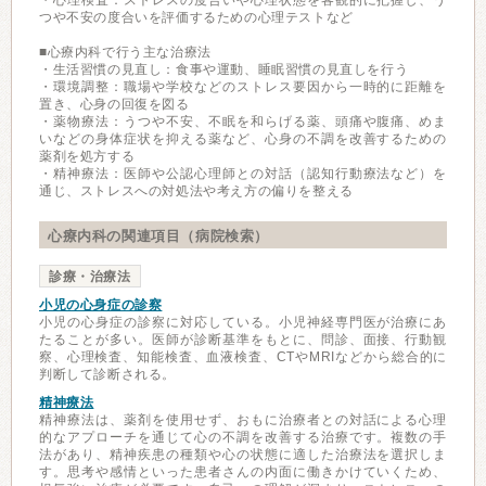
・心理検査：ストレスの度合いや心理状態を客観的に把握し、う
つや不安の度合いを評価するための心理テストなど
■心療内科で行う主な治療法
・生活習慣の見直し：食事や運動、睡眠習慣の見直しを行う
・環境調整：職場や学校などのストレス要因から一時的に距離を
置き、心身の回復を図る
・薬物療法：うつや不安、不眠を和らげる薬、頭痛や腹痛、めま
いなどの身体症状を抑える薬など、心身の不調を改善するための
薬剤を処方する
・精神療法：医師や公認心理師との対話（認知行動療法など）を
通じ、ストレスへの対処法や考え方の偏りを整える
心療内科の関連項目（病院検索）
診療・治療法
小児の心身症の診察
小児の心身症の診察に対応している。小児神経専門医が治療にあ
たることが多い。医師が診断基準をもとに、問診、面接、行動観
察、心理検査、知能検査、血液検査、CTやMRIなどから総合的に
判断して診断される。
精神療法
精神療法は、薬剤を使用せず、おもに治療者との対話による心理
的なアプローチを通じて心の不調を改善する治療です。複数の手
法があり、精神疾患の種類や心の状態に適した治療法を選択しま
す。思考や感情といった患者さんの内面に働きかけていくため、