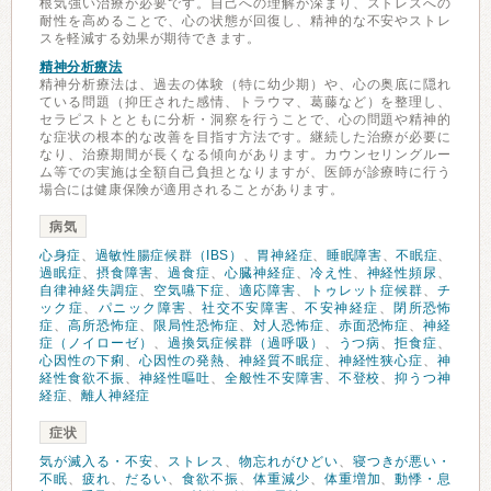
根気強い治療が必要です。自己への理解が深まり、ストレスへの
耐性を高めることで、心の状態が回復し、精神的な不安やストレ
スを軽減する効果が期待できます。
精神分析療法
精神分析療法は、過去の体験（特に幼少期）や、心の奥底に隠れ
ている問題（抑圧された感情、トラウマ、葛藤など）を整理し、
セラピストとともに分析・洞察を行うことで、心の問題や精神的
な症状の根本的な改善を目指す方法です。継続した治療が必要に
なり、治療期間が長くなる傾向があります。カウンセリングルー
ム等での実施は全額自己負担となりますが、医師が診療時に行う
場合には健康保険が適用されることがあります。
病気
心身症
、
過敏性腸症候群（IBS）
、
胃神経症
、
睡眠障害
、
不眠症
、
過眠症
、
摂食障害
、
過食症
、
心臓神経症
、
冷え性
、
神経性頻尿
、
自律神経失調症
、
空気嚥下症
、
適応障害
、
トゥレット症候群
、
チ
ック症
、
パニック障害
、
社交不安障害
、
不安神経症
、
閉所恐怖
症
、
高所恐怖症
、
限局性恐怖症
、
対人恐怖症
、
赤面恐怖症
、
神経
症（ノイローゼ）
、
過換気症候群（過呼吸）
、
うつ病
、
拒食症
、
心因性の下痢
、
心因性の発熱
、
神経質不眠症
、
神経性狭心症
、
神
経性食欲不振
、
神経性嘔吐
、
全般性不安障害
、
不登校
、
抑うつ神
経症
、
離人神経症
症状
気が滅入る・不安
、
ストレス
、
物忘れがひどい
、
寝つきが悪い・
不眠
、
疲れ
、
だるい
、
食欲不振
、
体重減少
、
体重増加
、
動悸・息