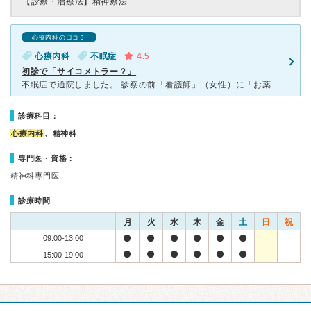
【診療・治療法】
精神療法
心療内科の口コミ
心療内科
不眠症
4.5
初診で「サイコメトラー？」
不眠症で通院しました。 診察の前「看護師」（女性）に「お薬手帳」を見せ、通院歴を説明。 話の半分くらいで「それで、お薬が減ったんですね。この時期に」 （読心術！とにかく、理解が早い！時間
診療科目：
心療内科
、精神科
専門医・資格：
精神科専門医
診療時間
月
火
水
木
金
土
日
祝
09:00-13:00
15:00-19:00