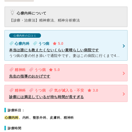
心療内科について
【診療・治療法】
精神療法、精神分析療法
心療内科の口コミ
心療内科
うつ病
5.0
本当は誰にも教えたくないくらい素晴らしい病院です
うつ病の妻の付き添いで通院中です。妻はこの病院に行くまで4箇所の病院で3回入院してましたがらなかなかよくなりませんでした。寝たきりの状態が続き、希死念慮もあるくらいでした。三度目の入院退院後に状態が悪
精神科
うつ病
5.0
先生の指導のおかげです
精神科
うつ病
気が滅入る・不安
3.0
診察には満足しているが待ち時間が長すぎる
診療科目：
心療内科
、内科、整形外科、皮膚科、精神科
診療時間