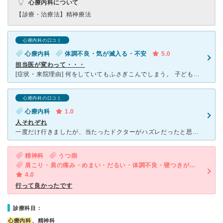
心療内科について
【診療・治療法】
精神療法
心療内科の口コミ
心療内科
体調不良・気が滅入る・不安
5.0
担当医が変わって・・・
[症状・来院理由] 何をしていてもふさぎこんでしまう。 子どもに対してイライラが止まらない。 夜になると寂しさが込み上げ、気付けば泣いている。 なんだか 最近の自分はおかしいと思いつつも
心療内科の口コミ
心療内科
1.0
人それぞれ
一度だけ行きましたが、当たったドクターがハズレだったと思います。とても威圧的で、一方的に話を決めつけて、私の話を聞こうとはせず、もう途中から話をする気力が失せました。 他のドクターはそんなことはない
精神科
うつ病
肩こり・肩の痛み・めまい・だるい・体調不良・寝つきが悪い・不眠・耳鳴り・急性の下痢・気が滅入る・不安
4.0
行って良かったです
診療科目：
心療内科
、精神科