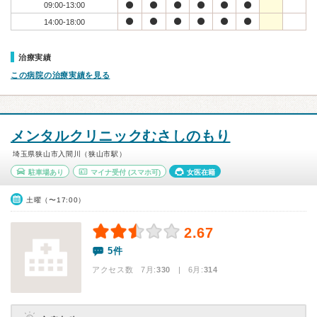
09:00-13:00
14:00-18:00
治療実績
この病院の治療実績を見る
メンタルクリニックむさしのもり
埼玉県狭山市入間川（狭山市駅）
駐車場あり
マイナ受付
(スマホ可)
女医在籍
土曜（〜17:00）
2.67
5件
アクセス数 7月:
330
| 6月:
314