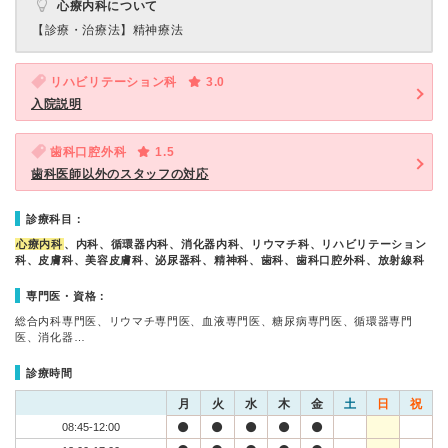
心療内科について
【診療・治療法】
精神療法
リハビリテーション科
3.0
入院説明
歯科口腔外科
1.5
歯科医師以外のスタッフの対応
診療科目：
心療内科
、内科、循環器内科、消化器内科、リウマチ科、リハビリテーション
科、皮膚科、美容皮膚科、泌尿器科、精神科、歯科、歯科口腔外科、放射線科
専門医・資格：
総合内科専門医、リウマチ専門医、血液専門医、糖尿病専門医、循環器専門
医、消化器…
診療時間
月
火
水
木
金
土
日
祝
08:45-12:00