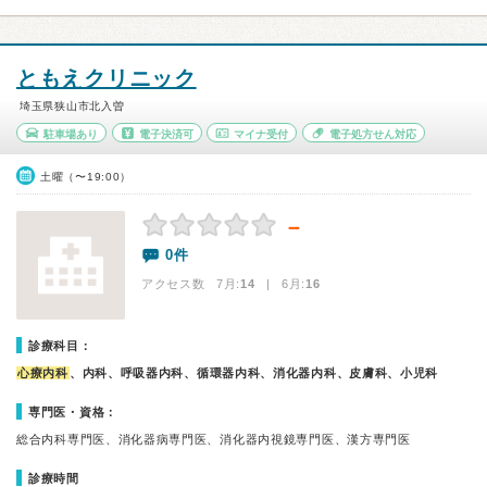
ともえクリニック
埼玉県狭山市北入曽
駐車場あり
電子決済可
マイナ受付
電子処方せん対応
土曜（〜19:00）
－
0件
アクセス数 7月:
14
| 6月:
16
診療科目：
心療内科
、内科、呼吸器内科、循環器内科、消化器内科、皮膚科、小児科
専門医・資格：
総合内科専門医、消化器病専門医、消化器内視鏡専門医、漢方専門医
診療時間