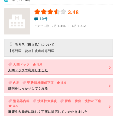
土曜（〜13:00）
3.48
10件
アクセス数 7月:
1,445
| 6月:
1,412
巻き爪（嵌入爪）について
【専門医・資格】
皮膚科専門医
人間ドック
5.0
人間ドックで利用しました
内科
甲状腺機能低下症
5.0
説明をしっかりしてくれる
消化器内科
潰瘍性大腸炎
胃痛・腹痛・慢性の下痢
4.5
潰瘍性大腸炎に詳しく丁寧に対応していただきました