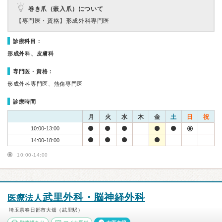
巻き爪（嵌入爪）について
【専門医・資格】
形成外科専門医
診療科目：
形成外科、皮膚科
専門医・資格：
形成外科専門医、熱傷専門医
診療時間
月
火
水
木
金
土
日
祝
10:00-13:00
14:00-18:00
10:00-14:00
武里外科・脳神経外科
医療法人
埼玉県春日部市大畑（武里駅）