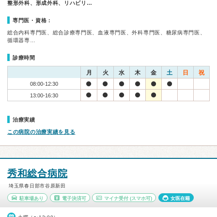
整形外科、形成外科、リハビリ…
専門医・資格：
総合内科専門医、総合診療専門医、血液専門医、外科専門医、糖尿病専門医、
循環器専…
診療時間
月
火
水
木
金
土
日
祝
08:00-12:30
13:00-16:30
治療実績
この病院の治療実績を見る
秀和総合病院
埼玉県春日部市谷原新田
駐車場あり
電子決済可
マイナ受付
(スマホ可)
女医在籍