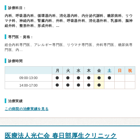
診療科目：
内科、呼吸器内科、循環器内科、消化器内科、内分泌代謝科、糖尿病科、リウ
マチ科、神経内科、腎臓内科、外科、呼吸器外科、消化器外科、乳腺科、脳神
経外科、整形外科、形成外科、…
専門医・資格：
総合内科専門医、アレルギー専門医、リウマチ専門医、外科専門医、糖尿病専
門医、内…
診療時間
月
火
水
木
金
土
日
祝
09:00-13:00
14:00-17:00
治療実績
この病院の治療実績を見る
医療法人光仁会 春日部厚生クリニック