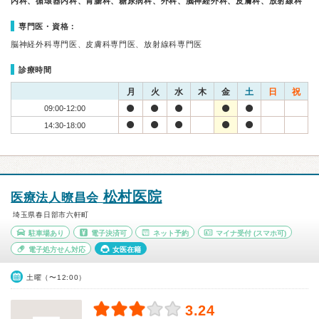
内科、循環器内科、胃腸科、糖尿病科、外科、脳神経外科、皮膚科、放射線科
専門医・資格：
脳神経外科専門医、皮膚科専門医、放射線科専門医
診療時間
月
火
水
木
金
土
日
祝
09:00-12:00
14:30-18:00
松村医院
医療法人暸昌会
埼玉県春日部市六軒町
駐車場あり
電子決済可
ネット予約
マイナ受付
(スマホ可)
電子処方せん対応
女医在籍
土曜（〜12:00）
3.24