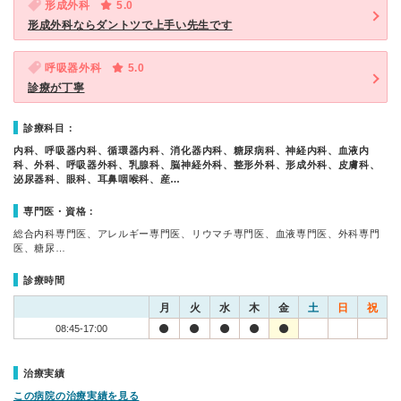
形成外科
5.0
形成外科ならダントツで上手い先生です
呼吸器外科
5.0
診療が丁寧
診療科目：
内科、呼吸器内科、循環器内科、消化器内科、糖尿病科、神経内科、血液内
科、外科、呼吸器外科、乳腺科、脳神経外科、整形外科、形成外科、皮膚科、
泌尿器科、眼科、耳鼻咽喉科、産…
専門医・資格：
総合内科専門医、アレルギー専門医、リウマチ専門医、血液専門医、外科専門
医、糖尿…
診療時間
月
火
水
木
金
土
日
祝
08:45-17:00
治療実績
この病院の治療実績を見る