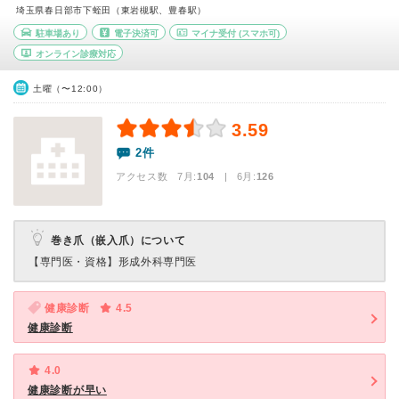
埼玉県春日部市下蛭田（東岩槻駅、豊春駅）
駐車場あり
電子決済可
マイナ受付
(スマホ可)
オンライン診療対応
土曜（〜12:00）
3.59
2件
アクセス数 7月:
104
| 6月:
126
巻き爪（嵌入爪）について
【専門医・資格】
形成外科専門医
健康診断
4.5
健康診断
4.0
健康診断が早い