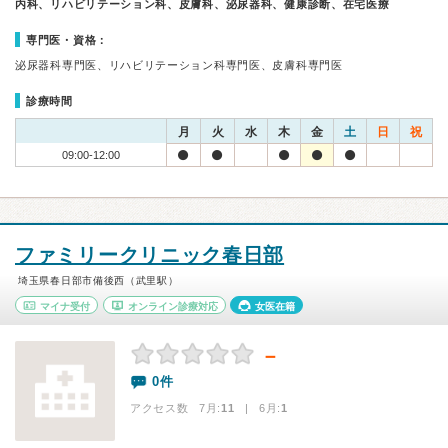
内科、リハビリテーション科、皮膚科、泌尿器科、健康診断、在宅医療
専門医・資格：
泌尿器科専門医、リハビリテーション科専門医、皮膚科専門医
診療時間
月
火
水
木
金
土
日
祝
09:00-12:00
ファミリークリニック春日部
埼玉県春日部市備後西（武里駅）
マイナ受付
オンライン診療対応
女医在籍
－
0件
アクセス数 7月:
11
| 6月:
1