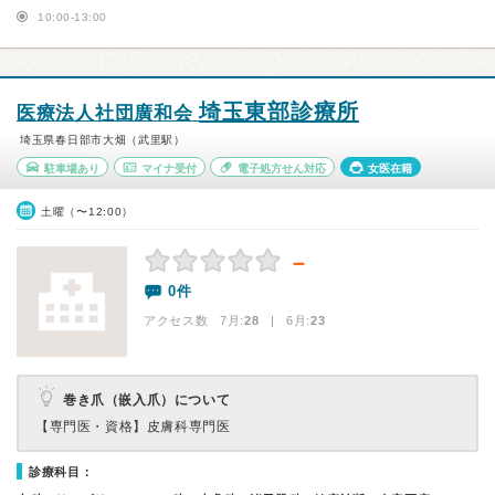
10:00-13:00
埼玉東部診療所
医療法人社団廣和会
埼玉県春日部市大畑（武里駅）
駐車場あり
マイナ受付
電子処方せん対応
女医在籍
土曜（〜12:00）
－
0件
アクセス数 7月:
28
| 6月:
23
巻き爪（嵌入爪）について
【専門医・資格】
皮膚科専門医
診療科目：