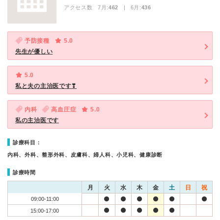
アクセス数 7月:
462
| 6月:
436
予防接種
5.0
先生が優しい
5.0
私と夫の主治医です❣
内科
高血圧症
5.0
私の主治医です
診療科目：
内科、外科、整形外科、皮膚科、婦人科、小児科、健康診断
診療時間
月
火
水
木
金
土
日
祝
09:00-11:00
15:00-17:00