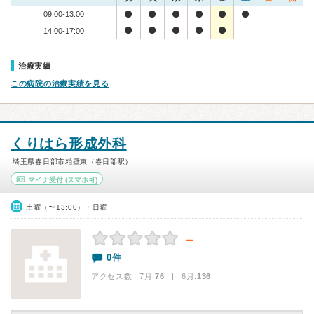
09:00-13:00
14:00-17:00
治療実績
この病院の治療実績を見る
くりはら形成外科
埼玉県春日部市粕壁東（春日部駅）
マイナ受付
(スマホ可)
土曜（〜13:00）・日曜
－
0件
アクセス数 7月:
76
| 6月:
136