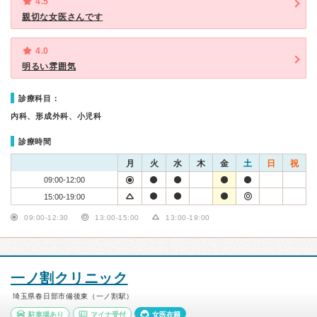
4.5
親切な女医さんです
4.0
明るい雰囲気
診療科目：
内科、形成外科、小児科
診療時間
月
火
水
木
金
土
日
祝
09:00-12:00
15:00-19:00
09:00-12:30
13:00-15:00
13:00-19:00
一ノ割クリニック
埼玉県春日部市備後東（一ノ割駅）
駐車場あり
マイナ受付
女医在籍