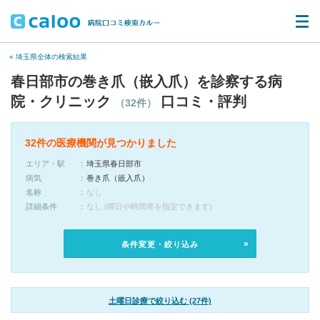
« 埼玉県全体の検索結果
春日部市の巻き爪（嵌入爪）を診察する病
院・クリニック
口コミ・評判
（32件）
32件の医療機関が見つかりました
エリア・駅
埼玉県春日部市
病気
巻き爪（嵌入爪）
名称
なし
詳細条件
なし (曜日や時間帯を指定できます)
条件変更・絞り込み
土曜日診療で絞り込む (27件)