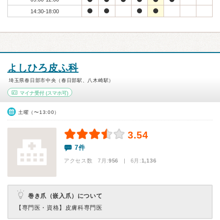
14:30-18:00
よしひろ皮ふ科
埼玉県春日部市中央（春日部駅、八木崎駅）
マイナ受付
(スマホ可)
土曜（〜13:00）
3.54
7件
アクセス数 7月:
956
| 6月:
1,136
巻き爪（嵌入爪）について
【専門医・資格】
皮膚科専門医