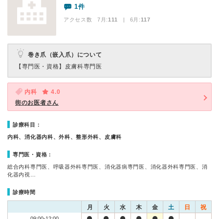
1件
アクセス数 7月:
111
| 6月:
117
巻き爪（嵌入爪）について
【専門医・資格】
皮膚科専門医
内科
4.0
街のお医者さん
診療科目：
内科、消化器内科、外科、整形外科、皮膚科
専門医・資格：
総合内科専門医、呼吸器外科専門医、消化器病専門医、消化器外科専門医、消
化器内視…
診療時間
月
火
水
木
金
土
日
祝
09:00-12:00