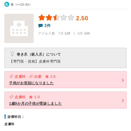
夜（〜20:30）
2.50
2件
アクセス数 7月:
129
| 6月:
140
巻き爪（嵌入爪）について
【専門医・資格】
皮膚科専門医
皮膚科
白癬
3.0
子供がお世話になりました
皮膚科
1.0
1歳9か月の子供が受診しました
診療科目：
皮膚科