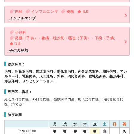
内科
インフルエンザ
発熱
4.0
インフルエンザ
小児科
発熱（子供）・腹痛・吐き気・嘔吐（子供）・下痢（子供）
3.0
子供の発熱
診療科目：
内科、呼吸器内科、循環器内科、消化器内科、内分泌代謝科、糖尿病科、アレ
ルギー科、腎臓内科、人工透析、外科、消化器外科、脳神経外科、整形外科、
形成外科、リハビリテーション…
専門医・資格：
総合内科専門医、外科専門医、糖尿病専門医、循環器専門医、消化器病専門
医、消化器…
診療時間
月
火
水
木
金
土
日
祝
09:00-18:00