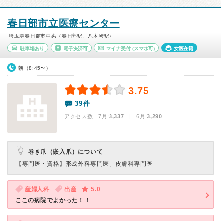
春日部市立医療センター
埼玉県春日部市中央（春日部駅、八木崎駅）
駐車場あり
電子決済可
マイナ受付
(スマホ可)
女医在籍
朝（8:45〜）
3.75
39件
アクセス数 7月:
3,337
| 6月:
3,290
巻き爪（嵌入爪）について
【専門医・資格】
形成外科専門医、皮膚科専門医
産婦人科
出産
5.0
ここの病院でよかった！！