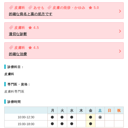
皮膚科
あせも
皮膚の発疹・かゆみ
5.0
的確な病名と薬の処方です
皮膚科
4.5
適切な診断
皮膚科
4.5
的確な治療
診療科目：
皮膚科
専門医・資格：
皮膚科専門医
診療時間
月
火
水
木
金
土
日
祝
10:00-12:30
15:00-18:00