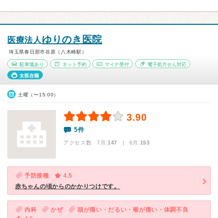
ゆりのき医院
医療法人
埼玉県春日部市谷原（八木崎駅）
駐車場あり
ネット予約
マイナ受付
電子処方せん対応
女医在籍
土曜（〜15:00）
3.90
5件
アクセス数 7月:
147
| 6月:
153
予防接種
4.5
赤ちゃんの頃からのかかりつけです。
内科
かぜ
頭が痛い・だるい・喉が痛い・体調不良