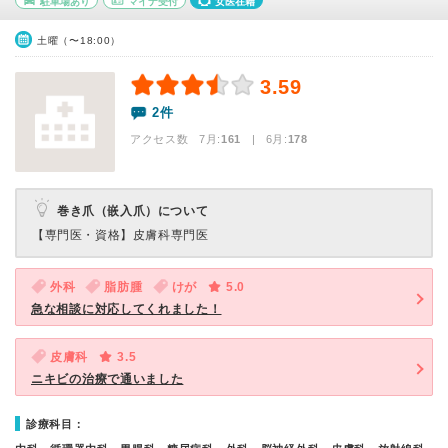
駐車場あり
マイナ受付
女医在籍
土曜（〜18:00）
3.59
2件
アクセス数 7月:
161
| 6月:
178
巻き爪（嵌入爪）について
【専門医・資格】
皮膚科専門医
外科
脂肪腫
けが
5.0
急な相談に対応してくれました！
皮膚科
3.5
ニキビの治療で通いました
診療科目：