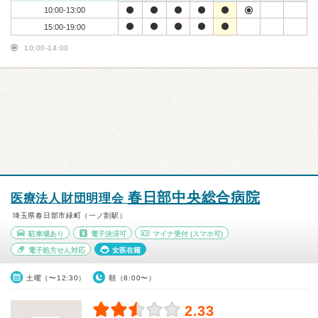
10:00-13:00
15:00-19:00
10:00-14:00
春日部中央総合病院
医療法人財団明理会
埼玉県春日部市緑町（一ノ割駅）
駐車場あり
電子決済可
マイナ受付
(スマホ可)
電子処方せん対応
女医在籍
土曜（〜12:30）
朝（8:00〜）
2.33