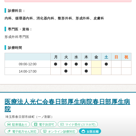
診療科目：
内科、循環器内科、消化器内科、整形外科、形成外科、皮膚科
専門医・資格：
形成外科専門医
診療時間
月
火
水
木
金
土
日
祝
09:00-12:00
14:00-17:00
医療法人光仁会春日部厚生病院春日部厚生病
院
埼玉県春日部市緑町（一ノ割駅）
駐車場あり
電子決済可
マイナ受付
(スマホ可)
電子処方せん対応
オンライン診療対応
女医在籍