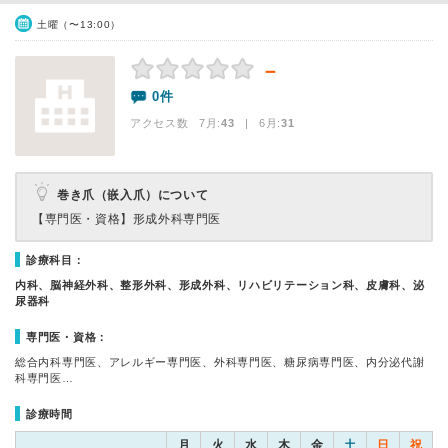
土曜（〜13:00）
－
0件
アクセス数 7月:
43
| 6月:
31
巻き爪（嵌入爪）について
【専門医・資格】
形成外科専門医
診療科目：
内科、脳神経外科、整形外科、形成外科、リハビリテーション科、皮膚科、泌
尿器科
専門医・資格：
総合内科専門医、アレルギー専門医、外科専門医、糖尿病専門医、内分泌代謝
科専門医…
診療時間
月
火
水
木
金
土
日
祝