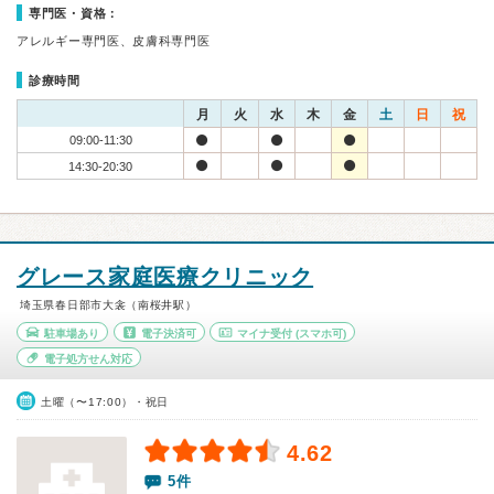
専門医・資格：
アレルギー専門医、皮膚科専門医
診療時間
月
火
水
木
金
土
日
祝
09:00-11:30
14:30-20:30
グレース家庭医療クリニック
埼玉県春日部市大衾（南桜井駅）
駐車場あり
電子決済可
マイナ受付
(スマホ可)
電子処方せん対応
土曜（〜17:00）・祝日
4.62
5件