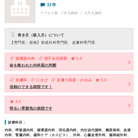
32件
アクセス数 7月:
1,910
| 6月:
1,933
巻き爪（嵌入爪）について
【専門医・資格】
形成外科専門医、皮膚科専門医
循環器内科
洞不全症候群
5.0
命を救われた内科医の判断
皮膚科
にきび
皮膚の発疹・かゆみ
5.0
信頼のできる病院です！
4.5
明るい雰囲気の病院です
診療科目：
内科、呼吸器内科、循環器内科、消化器内科、内分泌代謝科、糖尿病科、血液
内科、腎臓内科、緩和ケア（ホスピス）、外科、心臓血管外科、脳神経外科、