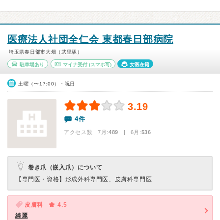
医療法人社団全仁会 東都春日部病院
埼玉県春日部市大畑（武里駅）
駐車場あり
マイナ受付
(スマホ可)
女医在籍
土曜（〜17:00）・祝日
3.19
4件
アクセス数 7月:
489
| 6月:
536
巻き爪（嵌入爪）について
【専門医・資格】
形成外科専門医、皮膚科専門医
皮膚科
4.5
綺麗