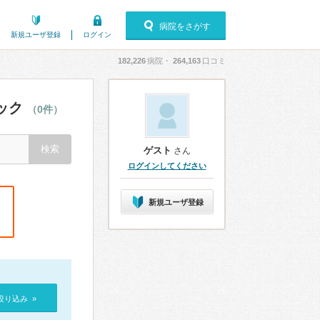
病院をさがす
新規ユーザ登録
ログイン
182,226
病院・
264,163
口コミ
ック
（0件）
ゲスト
さん
ログインしてください
新規ユーザ登録
絞り込み »