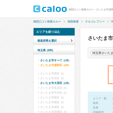
病院口コミ検索カルー - さいたま市
病院口コミ検索カルー
病院検索
ナルコレプシー
エリアを絞り込む
さいたま
都道府県を選択
埼玉県
(8件)
埼玉県さいた
さいたま市すべて
(1件)
さいたま市浦和区
(0件)
さいたま市西区
(0)
さいたま市北区
(0)
さいたま市大宮区
(1件)
さいたま市見沼区
(0)
さいたま市中央区
(0)
さいたま市桜区
(0)
エリア・駅
さいたま市南区
(0)
病気
さいたま市緑区
(0)
名称
さいたま市岩槻区
(0)
詳細条件