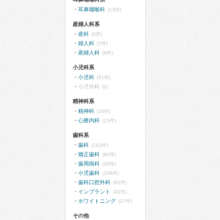
耳鼻咽喉科
(13件)
産婦人科系
産科
(3件)
婦人科
(7件)
産婦人科
(9件)
小児科系
小児科
(31件)
小児外科
(0)
精神科系
精神科
(16件)
心療内科
(15件)
歯科系
歯科
(143件)
矯正歯科
(86件)
歯周病科
(28件)
小児歯科
(109件)
歯科口腔外科
(82件)
インプラント
(30件)
ホワイトニング
(27件)
その他