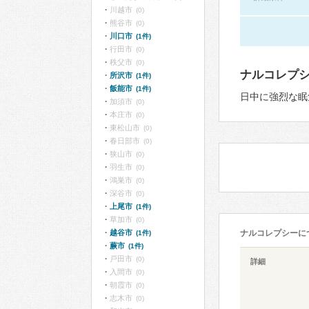
川越市
(0)
熊谷市
(0)
川口市
(1件)
行田市
(0)
秩父市
(0)
ナルコレプ
所沢市
(1件)
飯能市
(1件)
日中に強烈な眠
加須市
(0)
本庄市
(0)
東松山市
(0)
春日部市
(0)
狭山市
(0)
羽生市
(0)
鴻巣市
(0)
深谷市
(0)
上尾市
(1件)
草加市
(0)
越谷市
ナルコレプシーに
(1件)
蕨市
(1件)
戸田市
(0)
詳細
入間市
(0)
朝霞市
(0)
志木市
(0)