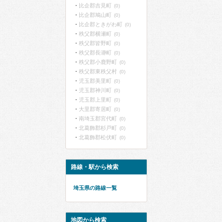
比企郡吉見町
(0)
比企郡鳩山町
(0)
比企郡ときがわ町
(0)
秩父郡横瀬町
(0)
秩父郡皆野町
(0)
秩父郡長瀞町
(0)
秩父郡小鹿野町
(0)
秩父郡東秩父村
(0)
児玉郡美里町
(0)
児玉郡神川町
(0)
児玉郡上里町
(0)
大里郡寄居町
(0)
南埼玉郡宮代町
(0)
北葛飾郡杉戸町
(0)
北葛飾郡松伏町
(0)
路線・駅から検索
埼玉県の路線一覧
地図から検索