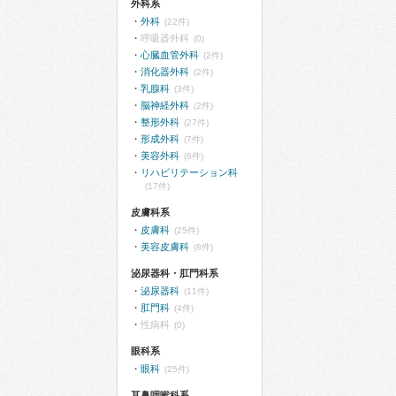
外科系
外科
(22件)
呼吸器外科
(0)
心臓血管外科
(2件)
消化器外科
(2件)
乳腺科
(3件)
脳神経外科
(2件)
整形外科
(27件)
形成外科
(7件)
美容外科
(6件)
リハビリテーション科
(17件)
皮膚科系
皮膚科
(25件)
美容皮膚科
(8件)
泌尿器科・肛門科系
泌尿器科
(11件)
肛門科
(4件)
性病科
(0)
眼科系
眼科
(25件)
耳鼻咽喉科系