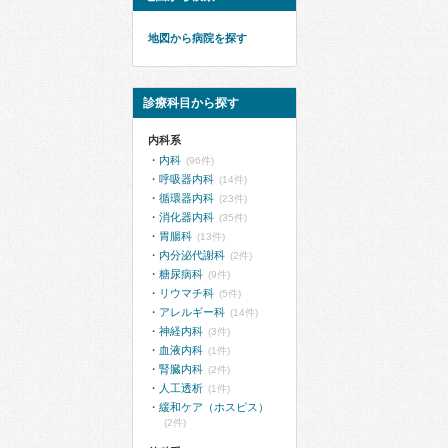
地図から病院を探す
診療科目から探す
内科系
内科
(96件)
呼吸器内科
(14件)
循環器内科
(23件)
消化器内科
(35件)
胃腸科
(13件)
内分泌代謝科
(2件)
糖尿病科
(9件)
リウマチ科
(5件)
アレルギー科
(14件)
神経内科
(3件)
血液内科
(1件)
腎臓内科
(2件)
人工透析
(1件)
緩和ケア（ホスピス）
(2件)