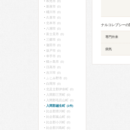
和光市
(0)
新座市
(0)
桶川市
(0)
久喜市
(0)
北本市
(0)
ナルコレプシーの
八潮市
(0)
富士見市
(0)
専門外来
三郷市
(0)
蓮田市
(0)
病気
坂戸市
(0)
幸手市
(0)
鶴ヶ島市
(0)
日高市
(0)
吉川市
(0)
ふじみ野市
(0)
白岡市
(0)
北足立郡伊奈町
(0)
入間郡三芳町
(0)
入間郡毛呂山町
(0)
入間郡越生町
(1件)
比企郡滑川町
(0)
比企郡嵐山町
(0)
比企郡小川町
(0)
比企郡川島町
(0)