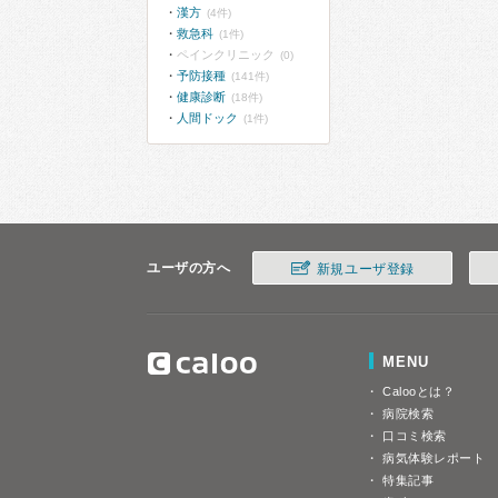
漢方
(4件)
救急科
(1件)
ペインクリニック
(0)
予防接種
(141件)
健康診断
(18件)
人間ドック
(1件)
ユーザの方へ
新規ユーザ登録
MENU
Calooとは？
病院検索
口コミ検索
病気体験レポート
特集記事