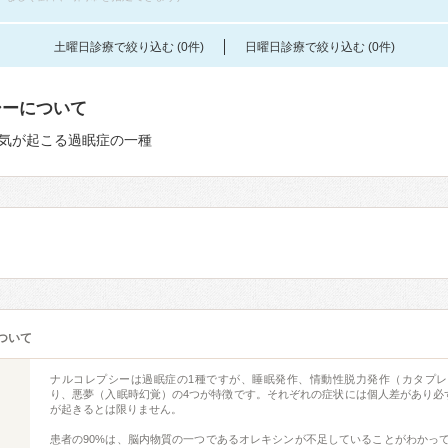
土曜日診療で絞り込む (0件)
日曜日診療で絞り込む (0件)
シーについて
気が起こる過眠症の一種
ついて
ナルコレプシーは過眠症の1種ですが、睡眠発作、情動性脱力発作（カタプ
り、悪夢（入眠時幻覚）の4つが特徴です。それぞれの症状には個人差があり必
が起きるとは限りません。
患者の90%は、脳内物質の一つであるオレキシンが不足していることがわかっ