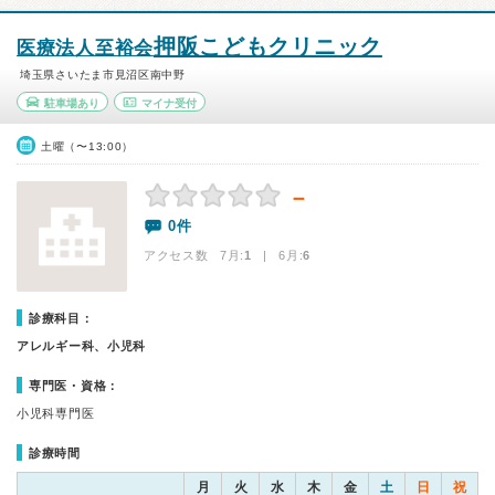
押阪こどもクリニック
医療法人至裕会
埼玉県さいたま市見沼区南中野
駐車場あり
マイナ受付
土曜（〜13:00）
－
0件
アクセス数 7月:
1
| 6月:
6
診療科目：
アレルギー科、小児科
専門医・資格：
小児科専門医
診療時間
月
火
水
木
金
土
日
祝