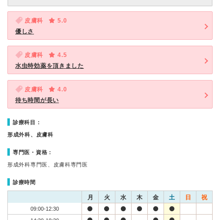
皮膚科
5.0
優しさ
皮膚科
4.5
水虫特効薬を頂きました
皮膚科
4.0
待ち時間が長い
診療科目：
形成外科、皮膚科
専門医・資格：
形成外科専門医、皮膚科専門医
診療時間
月
火
水
木
金
土
日
祝
09:00-12:30