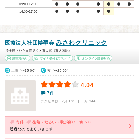
09:00-12:00
14:30-17:30
みさわクリニック
医療法人社団博翠会
埼玉県さいたま市見沼区東大宮（東大宮駅）
駐車場あり
マイナ受付
(スマホ可)
オンライン診療対応
土曜（〜15:00）
夜（〜20:00）
4.04
7件
アクセス数 7月:
190
| 6月:
244
内科
発熱・だるい・喉が痛い
5.0
近所なのでよくいきます