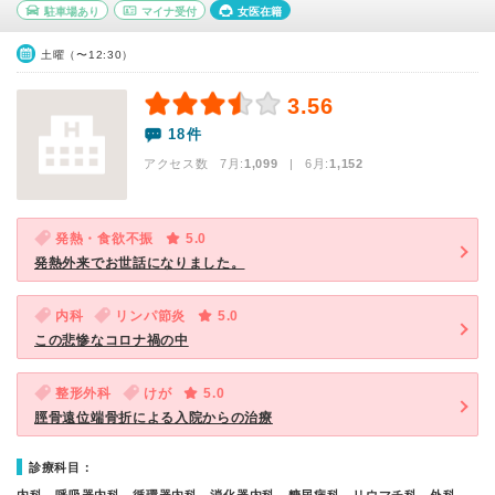
駐車場あり
マイナ受付
女医在籍
土曜（〜12:30）
3.56
18件
アクセス数 7月:
1,099
| 6月:
1,152
発熱・食欲不振
5.0
発熱外来でお世話になりました。
内科
リンパ節炎
5.0
この悲惨なコロナ禍の中
整形外科
けが
5.0
脛骨遠位端骨折による入院からの治療
診療科目：