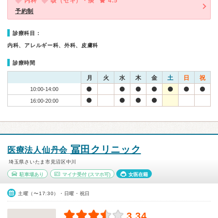
内科
咳（セキ）・痰
4.5
予約制
診療科目：
内科、アレルギー科、外科、皮膚科
診療時間
月
火
水
木
金
土
日
祝
10:00-14:00
16:00-20:00
冨田クリニック
医療法人仙丹会
埼玉県さいたま市見沼区中川
駐車場あり
マイナ受付
(スマホ可)
女医在籍
土曜（〜17:30）・日曜・祝日
3.34