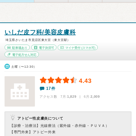
いしだ皮フ科/美容皮膚科
埼玉県さいたま市見沼区東大宮（東大宮駅）
駐車場あり
電子決済可
マイナ受付
(スマホ可)
電子処方せん対応
土曜（〜12:30）
4.43
17件
アクセス数 7月:
1,829
| 6月:
2,009
アトピー性皮膚炎について
【診療・治療法】
光線療法（紫外線・赤外線・ＰＵＶＡ）
【専門外来】
アトピー外来