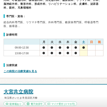
内科、呼吸器内科、循環器内科、消化器内科、糖尿病科、リウマチ科、外科、
脳神経外科、整形外科、形成外科、リハビリテーション科、皮膚科、泌尿器
科、眼科、耳鼻咽喉科
専門医・資格：
総合内科専門医、リウマチ専門医、外科専門医、糖尿病専門医、呼吸器専門
医、循環器…
診療時間
月
火
水
木
金
土
日
祝
09:00-12:30
13:00-17:00
治療実績
この病院の治療実績を見る
大宮共立病院
埼玉県さいたま市見沼区片柳
駐車場あり
電子決済可
マイナ受付
(スマホ可)