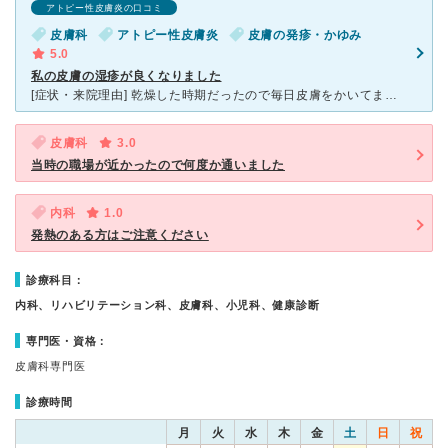
アトピー性皮膚炎の口コミ
皮膚科
アトピー性皮膚炎
皮膚の発疹・かゆみ
5.0
私の皮膚の湿疹が良くなりました
[症状・来院理由] 乾燥した時期だったので毎日皮膚をかいてました。特に夜の寝ている間にかいてしまい、かいたところから血が出る始末でした。この状態を何とかしたいと思い、この病院に行きました。 [
皮膚科
3.0
当時の職場が近かったので何度か通いました
内科
1.0
発熱のある方はご注意ください
診療科目：
内科、リハビリテーション科、皮膚科、小児科、健康診断
専門医・資格：
皮膚科専門医
診療時間
月
火
水
木
金
土
日
祝