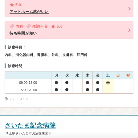
5.0
アットホーム感がいい
内科
体調不良
5.0
待ち時間が短い
診療科目：
内科、消化器内科、胃腸科、外科、皮膚科、肛門科
診療時間
月
火
水
木
金
土
日
祝
09:00-13:00
15:00-20:00
09:00-15:00
さいたま記念病院
埼玉県さいたま市見沼区東宮下