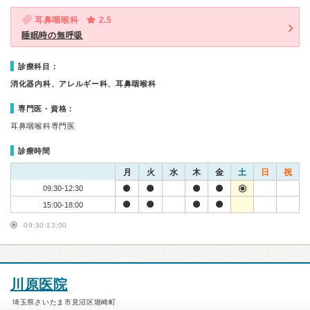
耳鼻咽喉科
2.5
睡眠時の無呼吸
診療科目：
消化器内科、アレルギー科、耳鼻咽喉科
専門医・資格：
耳鼻咽喉科専門医
診療時間
月
火
水
木
金
土
日
祝
09:30-12:30
15:00-18:00
09:30-13:00
川原医院
埼玉県さいたま市見沼区堀崎町