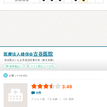
14:30-18:30
古谷医院
医療法人雄信会
埼玉県さいたま市見沼区東大宮（東大宮駅）
駐車場あり
マイナ受付
(スマホ可)
土曜（〜12:00）
3.49
6件
アクセス数 7月:
228
| 6月:
259