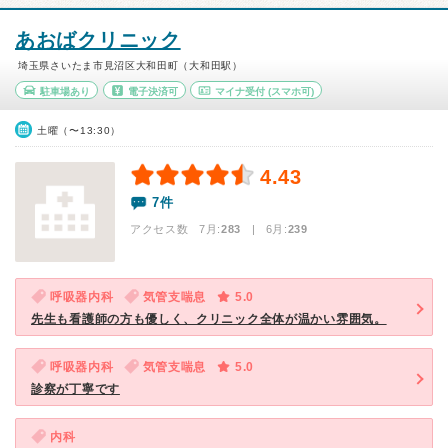
あおばクリニック
埼玉県さいたま市見沼区大和田町（大和田駅）
駐車場あり
電子決済可
マイナ受付
(スマホ可)
土曜（〜13:30）
4.43
7件
アクセス数 7月:
283
| 6月:
239
呼吸器内科
気管支喘息
5.0
先生も看護師の方も優しく、クリニック全体が温かい雰囲気。
呼吸器内科
気管支喘息
5.0
診察が丁寧です
内科