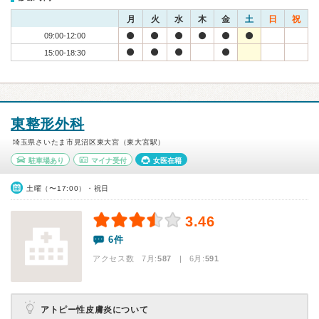
月
火
水
木
金
土
日
祝
09:00-12:00
15:00-18:30
東整形外科
埼玉県さいたま市見沼区東大宮（東大宮駅）
駐車場あり
マイナ受付
女医在籍
土曜（〜17:00）・祝日
3.46
6件
アクセス数 7月:
587
| 6月:
591
アトピー性皮膚炎について