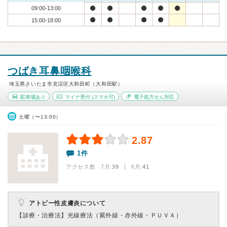
09:00-13:00
15:00-18:00
つばき耳鼻咽喉科
埼玉県さいたま市見沼区大和田町（大和田駅）
駐車場あり
マイナ受付
(スマホ可)
電子処方せん対応
土曜（〜13:00）
2.87
1件
アクセス数 7月:
39
| 6月:
41
アトピー性皮膚炎について
【診療・治療法】
光線療法（紫外線・赤外線・ＰＵＶＡ）