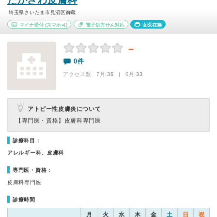
たかざわ皮膚科
埼玉県さいたま市見沼区御蔵
マイナ受付
(スマホ可)
電子処方せん対応
女医在籍
－
0件
アクセス数 7月:
35
| 6月:
33
アトピー性皮膚炎について
【専門医・資格】
皮膚科専門医
診療科目：
アレルギー科、皮膚科
専門医・資格：
皮膚科専門医
診療時間
月
火
水
木
金
土
日
祝