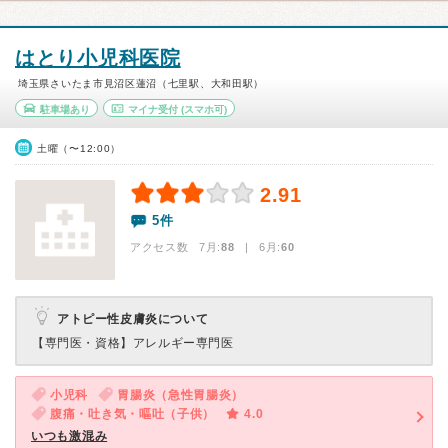
はとり小児科医院
埼玉県さいたま市見沼区蓮沼（七里駅、大和田駅）
駐車場あり
マイナ受付
(スマホ可)
土曜（〜12:00）
2.91
5件
アクセス数 7月:
88
| 6月:
60
アトピー性皮膚炎について
【専門医・資格】
アレルギー専門医
小児科
胃腸炎（急性胃腸炎）
腹痛・吐き気・嘔吐（子供）
4.0
いつも激混み