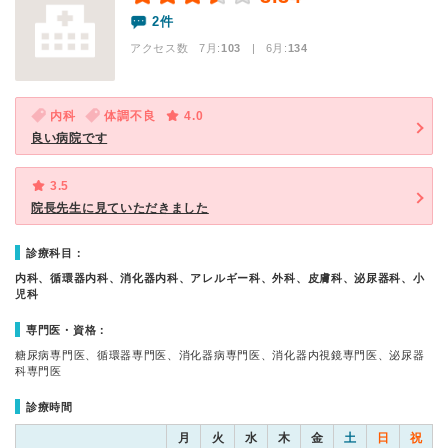
2件
アクセス数 7月:
103
| 6月:
134
内科
体調不良
4.0
良い病院です
3.5
院長先生に見ていただきました
診療科目：
内科、循環器内科、消化器内科、アレルギー科、外科、皮膚科、泌尿器科、小
児科
専門医・資格：
糖尿病専門医、循環器専門医、消化器病専門医、消化器内視鏡専門医、泌尿器
科専門医
診療時間
月
火
水
木
金
土
日
祝