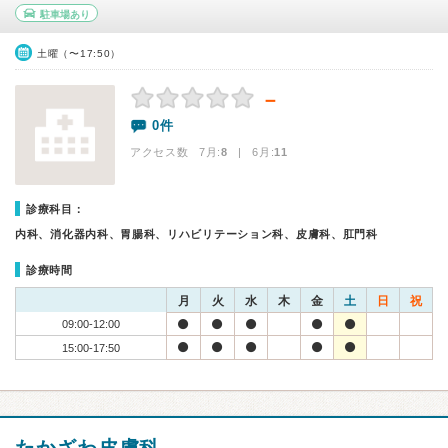
駐車場あり
土曜（〜17:50）
－
0件
アクセス数 7月:
8
| 6月:
11
診療科目：
内科、消化器内科、胃腸科、リハビリテーション科、皮膚科、肛門科
診療時間
月
火
水
木
金
土
日
祝
09:00-12:00
15:00-17:50