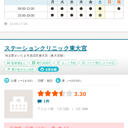
月
火
水
木
金
土
日
祝
09:00-12:00
15:00-18:00
14:00-17:00
ステーションクリニック東大宮
埼玉県さいたま市見沼区東大宮（東大宮駅）
駐車場あり
電子決済可
ネット予約
マイナ受付
(スマホ可)
電子処方せん対応
女医在籍
土曜（〜14:00）・日曜・祝日
夜（〜20:00）
3.30
1件
アクセス数 7月:
123
| 6月:
140