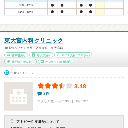
09:00-12:00
14:30-18:00
東大宮内科クリニック
埼玉県さいたま市見沼区東大宮（東大宮駅）
駐車場あり
電子決済可
マイナ受付
(スマホ可)
電子処方せん対応
オンライン診療対応
土曜（〜13:30）
3.48
2件
アクセス数 7月:
136
| 6月:
127
アトピー性皮膚炎について