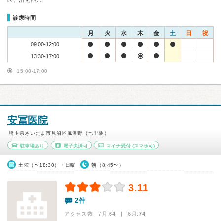
医、消化器…
診療時間
月
火
水
木
金
土
日
祝
09:00-12:00
13:30-17:00
15:00-17:00
安冨医院
埼玉県さいたま市見沼区風渡野（七里駅）
駐車場あり
電子決済可
マイナ受付
(スマホ可)
土曜（〜18:30）・日曜
朝（8:45〜）
3.11
2件
アクセス数 7月:
64
| 6月:
74