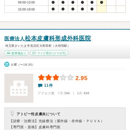
09:00-13:00
15:00-19:00
松本皮膚科形成外科医院
医療法人
埼玉県さいたま市見沼区大和田町（大和田駅）
駐車場あり
マイナ受付
(スマホ可)
土曜（〜18:30）
2.95
11件
アクセス数 7月:
384
| 6月:
438
アトピー性皮膚炎について
【診療・治療法】
光線療法（紫外線・赤外線・ＰＵＶＡ）
【専門医・資格】
皮膚科専門医