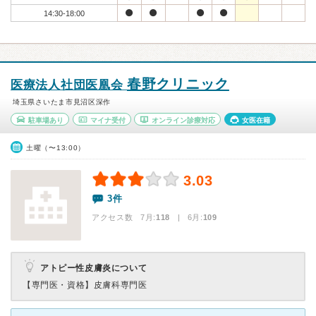
14:30-18:00
春野クリニック
医療法人社団医凰会
埼玉県さいたま市見沼区深作
駐車場あり
マイナ受付
オンライン診療対応
女医在籍
土曜（〜13:00）
3.03
3件
アクセス数 7月:
118
| 6月:
109
アトピー性皮膚炎について
【専門医・資格】
皮膚科専門医