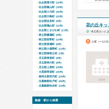
14:30-18:00
比企郡滑川町
(16件)
比企郡嵐山町
(18件)
比企郡小川町
(45件)
比企郡川島町
(20件)
比企郡吉見町
(9件)
花の丘キッ
比企郡鳩山町
(12件)
比企郡ときがわ町
(11件)
埼玉県さいた
秩父郡横瀬町
(5件)
秩父郡皆野町
(14件)
土曜（〜12:0
秩父郡長瀞町
(8件)
秩父郡小鹿野町
(12件)
秩父郡東秩父村
(1件)
児玉郡美里町
(9件)
児玉郡神川町
(8件)
児玉郡上里町
(28件)
大里郡寄居町
(35件)
南埼玉郡宮代町
(24件)
診療所
北葛飾郡杉戸町
(36件)
北葛飾郡松伏町
(24件)
路線・駅から検索