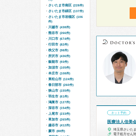
さいたま市南区
(228件)
さいたま市緑区
(137件)
さいたま市岩槻区
(106
件)
川越市
(438件)
熊谷市
(266件)
川口市
(674件)
行田市
(82件)
秩父市
(98件)
所沢市
(436件)
飯能市
(93件)
加須市
(105件)
本庄市
(108件)
東松山市
(124件)
春日部市
(260件)
狭山市
(155件)
羽生市
(61件)
鴻巣市
(127件)
深谷市
(154件)
ネット予約
上尾市
(233件)
草加市
(265件)
医療法人佳美
越谷市
(412件)
埼玉県さいた
蕨市
(88件)
電子処方せん