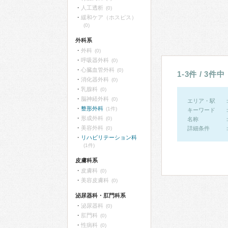
人工透析
(0)
緩和ケア（ホスピス）
(0)
外科系
外科
(0)
呼吸器外科
(0)
心臓血管外科
(0)
1-3件 / 3件中
消化器外科
(0)
乳腺科
(0)
脳神経外科
(0)
エリア・駅
整形外科
(1件)
キーワード
形成外科
(0)
名称
美容外科
(0)
詳細条件
リハビリテーション科
(1件)
皮膚科系
皮膚科
(0)
美容皮膚科
(0)
泌尿器科・肛門科系
泌尿器科
(0)
肛門科
(0)
性病科
(0)