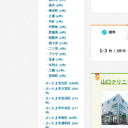
高木
(2件)
塚本町
(1件)
土屋
(4件)
中釘
(1件)
中野林
(3件)
標準
西遊馬
(4件)
西新井
(1件)
西大宮
(11件)
二ツ宮
(3件)
1-3
件 / 3件中
プラザ
(2件)
宝来
(7件)
水判土
(1件)
三橋
(11件)
宮前町
(2件)
山口クリニ
さいたま市北区
(188件)
さいたま市大宮区
(364
件)
さいたま市見沼区
(173
件)
さいたま市中央区
(177
件)
さいたま市桜区
(82件)
さいたま市浦和区
(364
件)