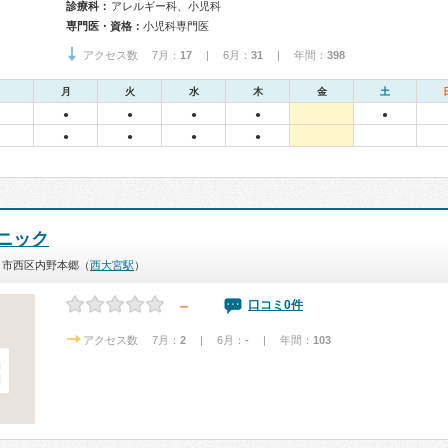
診療科：
アレルギー科、小児科
専門医・資格：
小児科専門医
アクセス数 7月：
17
| 6月：
31
| 年間：
398
月
火
水
木
金
土
●
●
●
●
●
●
●
●
●
ニック
ま市西区内野本郷（
西大宮駅
）
－
口コミ0件
アクセス数 7月：
2
| 6月：
-
| 年間：
103