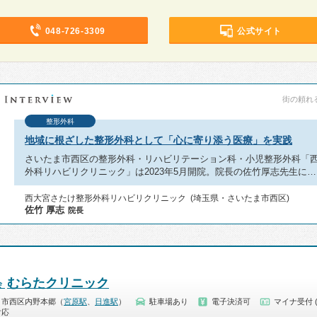
048-726-3309
公式サイト
街の頼れる
整形外科
地域に根ざした整形外科として「心に寄り添う医療」を実践
さいたま市西区の整形外科・リハビリテーション科・小児整形外科「
外科リハビリクリニック」は2023年5月開院。院長の佐竹厚志先生に…
西大宮さたけ整形外科リハビリクリニック (埼玉県・さいたま市西区)
佐竹 厚志
院長
むらたクリニック
会
ま市西区内野本郷（
宮原駅
、
日進駅
）
駐車場あり
電子決済可
マイナ受付 
対応