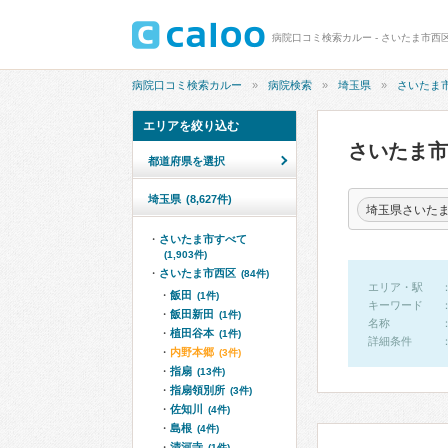
病院口コミ検索カルー - さいたま市西
病院口コミ検索カルー
病院検索
埼玉県
さいたま
エリアを絞り込む
さいたま
都道府県を選択
埼玉県
(8,627件)
埼玉県さいた
さいたま市すべて
(1,903件)
さいたま市西区
(84件)
エリア・駅
飯田
(1件)
キーワード
飯田新田
(1件)
名称
植田谷本
(1件)
詳細条件
内野本郷
(3件)
指扇
(13件)
指扇領別所
(3件)
佐知川
(4件)
島根
(4件)
清河寺
(1件)