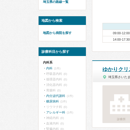
埼玉県の路線一覧
地図から検索
地図から病院を探す
09:00-12:00
14:00-17:30
診療科目から探す
内科系
内科
ゆかりクリ
(1件)
呼吸器内科
(0)
埼玉県さいた
循環器内科
(0)
消化器内科
(0)
胃腸科
(0)
内分泌代謝科
(1件)
糖尿病科
(1件)
リウマチ科
(0)
アレルギー科
(1件)
神経内科
(0)
診療所
血液内科
(0)
腎臓内科
(0)