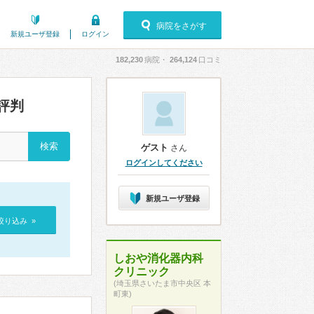
病院をさがす
新規ユーザ登録
ログイン
182,230
病院・
264,124
口コミ
評判
ゲスト
さん
ログインしてください
新規ユーザ登録
絞り込み »
しおや消化器内科
クリニック
(埼玉県さいたま市中央区 本
町東)