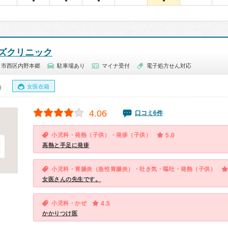
●
●
●
●
ズクリニック
ま市西区内野本郷
駐車場あり
マイナ受付
電子処方せん対応
女医在籍
0）
4.06
口コミ6件
小児科・発熱（子供）・発疹（子供）
5.0
高熱と手足に発疹
小児科・胃腸炎（急性胃腸炎）・吐き気・嘔吐・発熱（子供）
女医さんの先生です。
小児科・かぜ
4.5
かかりつけ医