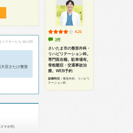
4.21
3件
ドクターたち Vol.129
さいたま市の整形外科・
リハビリテーション科。
専門医在籍。駐車場有。
骨粗鬆症・交通事故治
西大宮さたけ整形
療。WEB予約
診療科目：
整形外科、リハビリ
テーション科
(スマホ可)