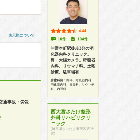
4.44
表示順について
10件
104件
与野本町駅徒歩3分の消
化器内科クリニック。
胃・大腸カメラ。呼吸器
内科。リウマチ科。土曜
診療。駐車場有
診療科目：
内科、呼吸器内科、
消化器内科、胃腸科、リウマチ
科、内視鏡
交通事故・労災
西大宮さたけ整形
外科リハビリクリ
件
ニック
(埼玉県さいたま市西区 西大
宮)