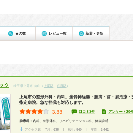
★の数
レビュー数
新着・更新
ック
埼玉県上尾市 向山（
上尾駅
、
宮原駅
）
上尾市の整形外科・内科。坐骨神経痛・腰痛・首・肩治療・
指定病院。急な怪我も対応します。
3.88
口コミ3件
アンケート20
診療科：
内科、整形外科、リハビリテーション科、健康診断
アクセス数 7月：
638
| 6月：
840
| 年間：
8,442