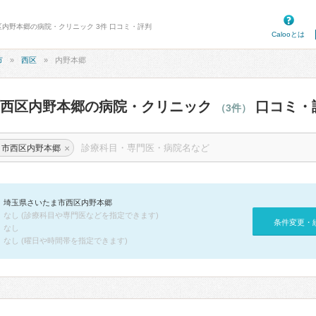
区内野本郷の病院・クリニック 3件 口コミ・評判
Calooとは
市
西区
内野本郷
市西区内野本郷の病院・クリニック
口コミ・
（3件）
×
ま市西区内野本郷
埼玉県さいたま市西区内野本郷
なし (診療科目や専門医などを指定できます)
条件変更・
なし
なし (曜日や時間帯を指定できます)