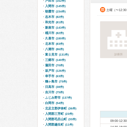
戸田市
(162件)
入間市
(145件)
土曜（〜12:3
朝霞市
(154件)
志木市
(82件)
和光市
(81件)
新座市
(143件)
桶川市
(82件)
久喜市
(180件)
北本市
(83件)
八潮市
(86件)
富士見市
診療所
(131件)
三郷市
(140件)
蓮田市
(70件)
坂戸市
(126件)
幸手市
(63件)
鶴ヶ島市
(75件)
日高市
(38件)
吉川市
(75件)
ふじみ野市
(137件)
白岡市
(54件)
北足立郡伊奈町
(36件)
入間郡三芳町
(23件)
入間郡毛呂山町
(33件)
09:00-12:30
入間郡越生町
(11件)