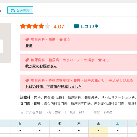
女医在籍
0）
4.07
口コミ3件
整形外科・腰痛
5.0
腰痛
糖尿病科・糖尿病・めまい・ノドの渇き
4.5
我が家のお医者さん
整形外科・脊柱管狭窄症・腰痛・背中の曲がり・手足がしびれる
おばの腰痛、下肢痛が軽減しました
診療科：
内科、内分泌代謝科、糖尿病科、整形外科、リハビリテーション科
専門医・資格：
総合内科専門医、糖尿病専門医、内分泌代謝科専門医、整形
アクセス数 7月：
202
| 6月：
247
| 年間：
2,452
月
火
水
木
金
土
●
●
●
●
●
●