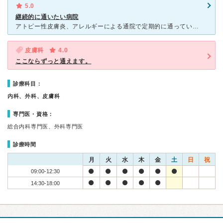
5.0
継続的に通いたい病院
アトピー性皮膚炎、アレルギーによる通院で定期的に通っています。アトピー性皮膚炎は、季節や体調の変化により皮膚症状の良い時悪い時の波があり、症状も微妙に変わります。 しかし、先生はその都度皮膚症状に合
皮膚科
4.0
ここならずっと通えます。
診療科目：
内科、外科、皮膚科
専門医・資格：
総合内科専門医、外科専門医
診療時間
月
火
水
木
金
土
日
祝
09:00-12:30
14:30-18:00