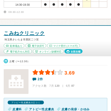
14:30-19:30
08:30-12:30
こみねクリニック
埼玉県さいたま市西区二ツ宮
駐車場あり
電子決済可
マイナ受付
(スマホ可)
電子処方せん対応
オンライン診療対応
女医在籍
土曜（〜12:30）
3.69
2件
アクセス数 7月:
120
| 6月:
87
アトピー性皮膚炎の口コミ
皮膚科
アトピー性皮膚炎
皮膚の発疹・かゆみ