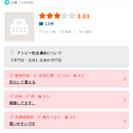
土曜（〜13:00）
3.03
13件
アクセス数 7月:
816
| 6月:
816
アトピー性皮膚炎について
【専門医・資格】
皮膚科専門医
整形外科
全身打撲
けが
4.5
安心して通える
外科
痔
4.0
感謝してます。
耳鼻咽喉科
鼻のつまり
4.0
通いやすいです