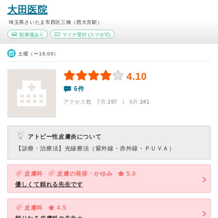
大田医院
埼玉県さいたま市西区三橋（西大宮駅）
駐車場あり
マイナ受付
(スマホ可)
土曜（〜16:00）
4.10
6件
アクセス数 7月:
197
| 6月:
241
アトピー性皮膚炎について
【診療・治療法】
光線療法（紫外線・赤外線・ＰＵＶＡ）
皮膚科
皮膚の発疹・かゆみ
5.0
優しくて頼れる先生です
皮膚科
4.5