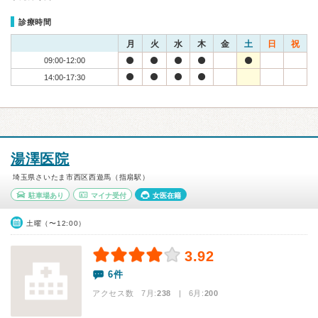
診療時間
月
火
水
木
金
土
日
祝
09:00-12:00
14:00-17:30
湯澤医院
埼玉県さいたま市西区西遊馬（指扇駅）
駐車場あり
マイナ受付
女医在籍
土曜（〜12:00）
3.92
6件
アクセス数 7月:
238
| 6月:
200