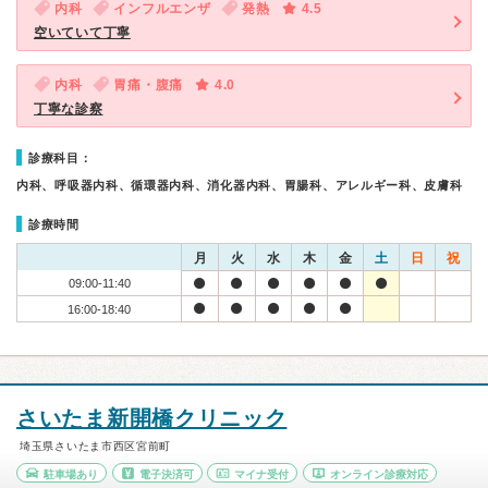
内科
インフルエンザ
発熱
4.5
空いていて丁寧
内科
胃痛・腹痛
4.0
丁寧な診察
診療科目：
内科、呼吸器内科、循環器内科、消化器内科、胃腸科、アレルギー科、皮膚科
診療時間
月
火
水
木
金
土
日
祝
09:00-11:40
16:00-18:40
さいたま新開橋クリニック
埼玉県さいたま市西区宮前町
駐車場あり
電子決済可
マイナ受付
オンライン診療対応