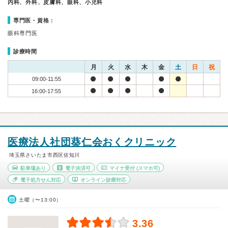
内科、外科、皮膚科、眼科、小児科
専門医・資格：
眼科専門医
診療時間
月
火
水
木
金
土
日
祝
09:00-11:55
16:00-17:55
医療法人社団葵仁会おくクリニック
埼玉県さいたま市西区佐知川
駐車場あり
電子決済可
マイナ受付
(スマホ可)
電子処方せん対応
オンライン診療対応
土曜（〜13:00）
3.36