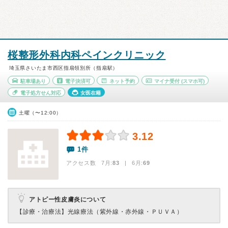
桜整形外科内科ペインクリニック
埼玉県さいたま市西区指扇領別所（指扇駅）
駐車場あり
電子決済可
ネット予約
マイナ受付
(スマホ可)
電子処方せん対応
女医在籍
土曜（〜12:00）
3.12
1件
アクセス数 7月:
83
| 6月:
69
アトピー性皮膚炎について
【診療・治療法】
光線療法（紫外線・赤外線・ＰＵＶＡ）