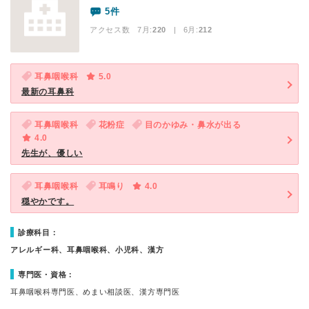
5件
アクセス数 7月:
220
| 6月:
212
耳鼻咽喉科
5.0
最新の耳鼻科
耳鼻咽喉科
花粉症
目のかゆみ・鼻水が出る
4.0
先生が、優しい
耳鼻咽喉科
耳鳴り
4.0
穏やかです。
診療科目：
アレルギー科、耳鼻咽喉科、小児科、漢方
専門医・資格：
耳鼻咽喉科専門医、めまい相談医、漢方専門医