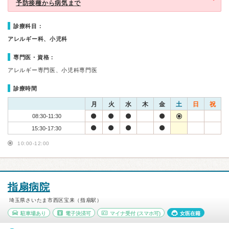
予防接種から病気まで
診療科目：
アレルギー科、小児科
専門医・資格：
アレルギー専門医、小児科専門医
診療時間
月
火
水
木
金
土
日
祝
08:30-11:30
15:30-17:30
10:00-12:00
指扇病院
埼玉県さいたま市西区宝来（指扇駅）
駐車場あり
電子決済可
マイナ受付
(スマホ可)
女医在籍