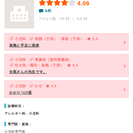
4.06
6件
アクセス数 7月:
17
| 6月:
31
小児科
発熱（子供）・発疹（子供）
5.0
高熱と手足に発疹
小児科
胃腸炎（急性胃腸炎）
吐き気・嘔吐・発熱（子供）
4.5
女医さんの先生です。
小児科
かぜ
4.5
かかりつけ医
診療科目：
アレルギー科、小児科
専門医・資格：
小児科専門医