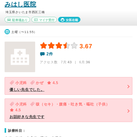
みはし医院
埼玉県さいたま市西区三橋
駐車場あり
マイナ受付
女医在籍
土曜（〜11:55）
3.67
2件
アクセス数 7月:
43
| 6月:
36
小児科
かぜ
4.5
優しい先生でした。
小児科
咳（セキ）・腹痛・吐き気・嘔吐（子供）
4.5
お話好きな先生です
診療科目：