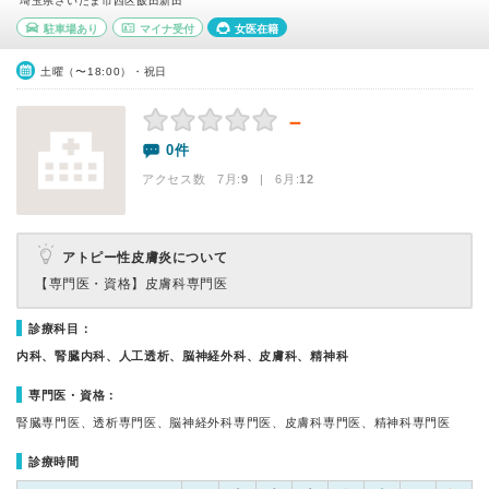
埼玉県さいたま市西区飯田新田
駐車場あり
マイナ受付
女医在籍
土曜（〜18:00）・祝日
－
0件
アクセス数 7月:
9
| 6月:
12
アトピー性皮膚炎について
【専門医・資格】
皮膚科専門医
診療科目：
内科、腎臓内科、人工透析、脳神経外科、皮膚科、精神科
専門医・資格：
腎臓専門医、透析専門医、脳神経外科専門医、皮膚科専門医、精神科専門医
診療時間