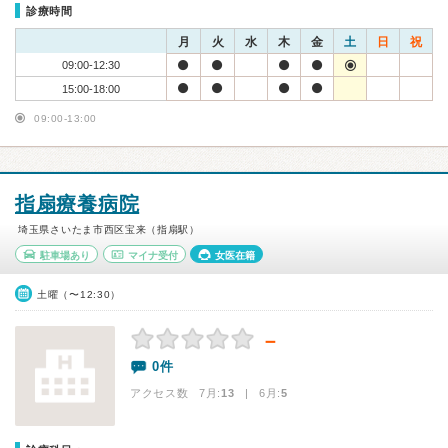
診療時間
月
火
水
木
金
土
日
祝
09:00-12:30
15:00-18:00
09:00-13:00
指扇療養病院
埼玉県さいたま市西区宝来（指扇駅）
駐車場あり
マイナ受付
女医在籍
土曜（〜12:30）
－
0件
アクセス数 7月:
13
| 6月:
5