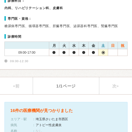
診療科目：
内科、リハビリテーション科、皮膚科
専門医・資格：
糖尿病専門医、循環器専門医、肝臓専門医、泌尿器科専門医、腎臓専門医
診療時間
月
火
水
木
金
土
日
祝
09:00-17:00
09:00-12:30
«前
1/1ページ
次»
16件の医療機関が見つかりました
エリア・駅
埼玉県さいたま市西区
病気
アトピー性皮膚炎
名称
なし