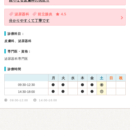
頼りなる皮膚科の先生☆
泌尿器科
前立腺炎
4.5
分かりやすくて丁寧です
診療科目：
皮膚科、泌尿器科
専門医・資格：
泌尿器科専門医
診療時間
月
火
水
木
金
土
日
祝
09:30-12:30
14:30-18:00
09:00-12:00
14:00-16:00