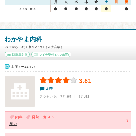
月
火
水
木
金
土
日
祝
09:00-18:00
わかやま内科
埼玉県さいたま市西区中釘（西大宮駅）
駐車場あり
マイナ受付
(スマホ可)
土曜（〜11:40）
3.81
3件
アクセス数 7月:
95
| 6月:
51
内科
発熱
4.5
早い