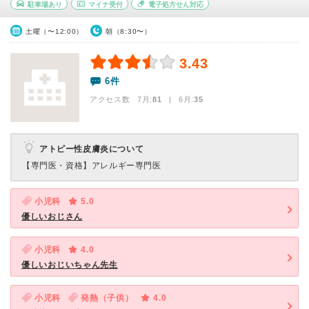
駐車場あり
マイナ受付
電子処方せん対応
土曜（〜12:00）
朝（8:30〜）
3.43
6件
アクセス数 7月:
81
| 6月:
35
アトピー性皮膚炎について
【専門医・資格】
アレルギー専門医
小児科
5.0
優しいおじさん
小児科
4.0
優しいおじいちゃん先生
小児科
発熱（子供）
4.0