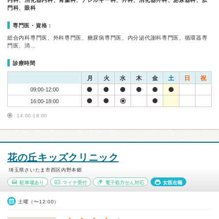
内科、消化器内科、胃腸科、アレルギー科、外科、消化器外科、泌尿器科、肛
門科、眼科
専門医・資格：
総合内科専門医、外科専門医、糖尿病専門医、内分泌代謝科専門医、循環器専
門医、消…
診療時間
月
火
水
木
金
土
日
祝
09:00-12:00
16:00-18:00
14:00-18:00
花の丘キッズクリニック
埼玉県さいたま市西区内野本郷
駐車場あり
マイナ受付
電子処方せん対応
女医在籍
土曜（〜12:00）