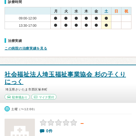
診療時間
月
火
水
木
金
土
日
祝
09:00-12:00
13:30-17:00
治療実績
この病院の治療実績を見る
社会福祉法人埼玉福祉事業協会 杉の子くり
にっく
埼玉県さいたま市西区塚本町
駐車場あり
マイナ受付
土曜（〜12:00）
－
0件