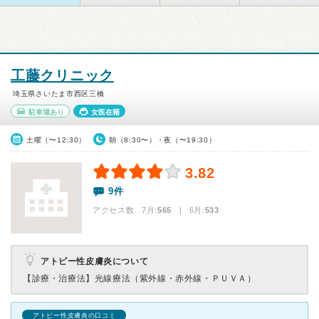
工藤クリニック
埼玉県さいたま市西区三橋
駐車場あり
女医在籍
土曜（〜12:30）
朝（8:30〜）・夜（〜19:30）
3.82
9件
アクセス数 7月:
565
| 6月:
533
アトピー性皮膚炎について
【診療・治療法】
光線療法（紫外線・赤外線・ＰＵＶＡ）
アトピー性皮膚炎の口コミ