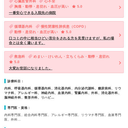
心臓血管外科
心不全
胸痛・動悸・息切れ・血圧が高い
5.0
一番安心できる入院先の病院
循環器内科
慢性閉塞性肺疾患（COPD）
動悸・息切れ・血圧が高い
5.0
口コミの中に相当ひどい言分をされる方を見受けますが、私の場
合とは全く違います。
救急科
めまい・けいれん・立ちくらみ・動悸・息切れ
5.0
大変お世話になりました。
診療科目：
内科、呼吸器内科、循環器内科、消化器内科、内分泌代謝科、糖尿病科、リウ
マチ科、アレルギー科、神経内科、血液内科、腎臓内科、外科、消化器外科、
脳神経外科、整形外科、リハビ…
専門医・資格：
内科専門医、総合内科専門医、アレルギー専門医、リウマチ専門医、血液専門
医、外科…