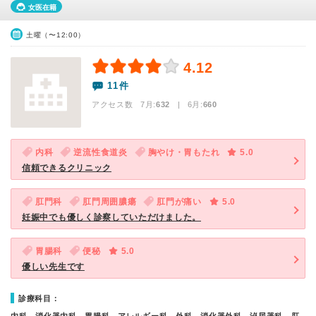
女医在籍
土曜（〜12:00）
4.12
11件
アクセス数 7月:
632
| 6月:
660
内科
逆流性食道炎
胸やけ・胃もたれ
5.0
信頼できるクリニック
肛門科
肛門周囲膿瘍
肛門が痛い
5.0
妊娠中でも優しく診察していただけました。
胃腸科
便秘
5.0
優しい先生です
診療科目：