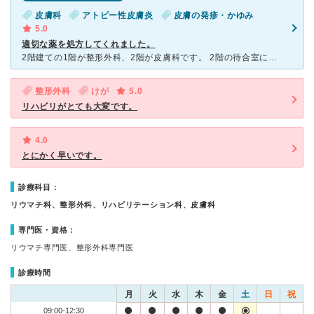
皮膚科
アトピー性皮膚炎
皮膚の発疹・かゆみ
5.0
適切な薬を処方してくれました。
2階建ての1階が整形外科、2階が皮膚科です。 2階の待合室には子供の遊び場や本棚、テレビ、ウォーターサーバーが備え付けられており、清潔感のある雰囲気です。 毎週月曜日と金曜日のみの診察ですが、比較
整形外科
けが
5.0
リハビリがとても大変です。
4.0
とにかく早いです。
診療科目：
リウマチ科、整形外科、リハビリテーション科、皮膚科
専門医・資格：
リウマチ専門医、整形外科専門医
診療時間
月
火
水
木
金
土
日
祝
09:00-12:30