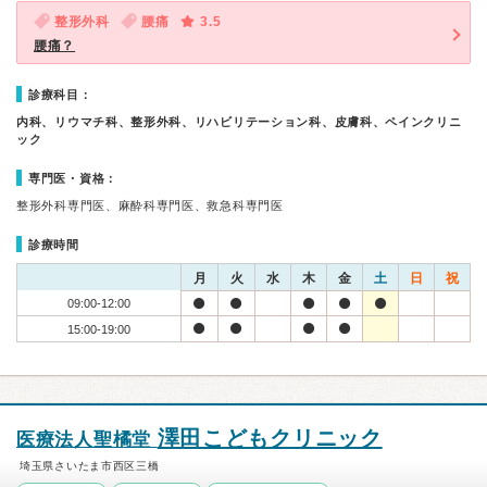
整形外科
腰痛
3.5
腰痛？
診療科目：
内科、リウマチ科、整形外科、リハビリテーション科、皮膚科、ペインクリニ
ック
専門医・資格：
整形外科専門医、麻酔科専門医、救急科専門医
診療時間
月
火
水
木
金
土
日
祝
09:00-12:00
15:00-19:00
澤田こどもクリニック
医療法人聖橘堂
埼玉県さいたま市西区三橋