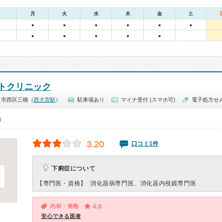
月
火
水
木
金
土
●
●
●
●
●
●
●
●
●
●
●
トクリニック
ま市西区三橋（
西大宮駅
）
駐車場あり
マイナ受付 (スマホ可)
電子処方せ
0）
3.20
口コミ1件
下痢症について
【専門医・資格】
消化器病専門医、消化器内視鏡専門医
内科・発熱
4.0
安心できる医者