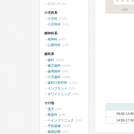
産婦人科
(0)
病院
小児科系
小児科
(15件)
小児外科
(1件)
精神科系
精神科
(6件)
心療内科
(2件)
歯科系
歯科
(34件)
矯正歯科
(18件)
歯周病科
(3件)
小児歯科
(26件)
歯科口腔外科
(15件)
インプラント
(3件)
ホワイトニング
(4件)
その他
漢方
(2件)
09:00-13:00
救急科
(1件)
ペインクリニック
14:00-17:30
(2件)
予防接種
(36件)
健康診断
(3件)