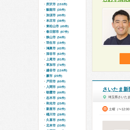
所沢市
(153件)
飯能市
(35件)
加須市
(40件)
本庄市
(38件)
東松山市
(49件)
春日部市
(87件)
狭山市
(54件)
羽生市
(19件)
鴻巣市
(42件)
深谷市
(63件)
上尾市
(81件)
草加市
(74件)
越谷市
(124件)
蕨市
(25件)
戸田市
(60件)
入間市
(43件)
さいたま新
朝霞市
(44件)
埼玉県さいた
志木市
(26件)
和光市
(25件)
新座市
(52件)
土曜（〜12:0
桶川市
(28件)
久喜市
(59件)
北本市
(33件)