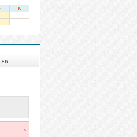
日
祝
ん対応