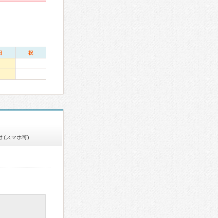
日
祝
 (スマホ可)