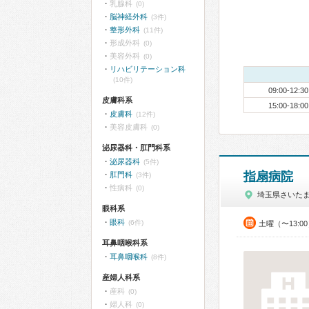
乳腺科
(0)
脳神経外科
(3件)
整形外科
(11件)
形成外科
(0)
美容外科
(0)
リハビリテーション科
(10件)
09:00-12:30
皮膚科系
15:00-18:00
皮膚科
(12件)
美容皮膚科
(0)
泌尿器科・肛門科系
泌尿器科
(5件)
指扇病院
肛門科
(3件)
性病科
(0)
埼玉県さいた
眼科系
眼科
(6件)
土曜（〜13:0
耳鼻咽喉科系
耳鼻咽喉科
(8件)
産婦人科系
産科
(0)
婦人科
(0)