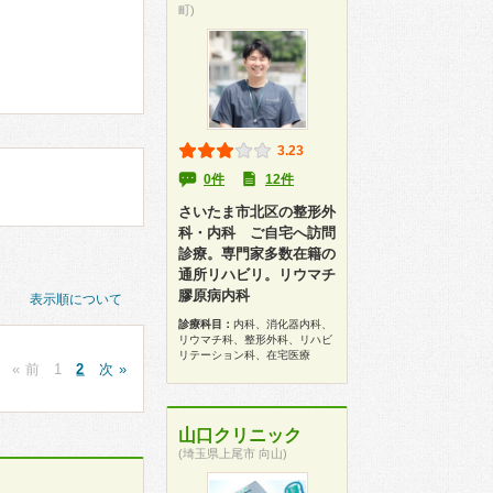
町)
3.23
0件
12件
さいたま市北区の整形外
科・内科 ご自宅へ訪問
診療。専門家多数在籍の
通所リハビリ。リウマチ
膠原病内科
表示順について
診療科目：
内科、消化器内科、
リウマチ科、整形外科、リハビ
リテーション科、在宅医療
« 前
1
2
次 »
山口クリニック
(埼玉県上尾市 向山)