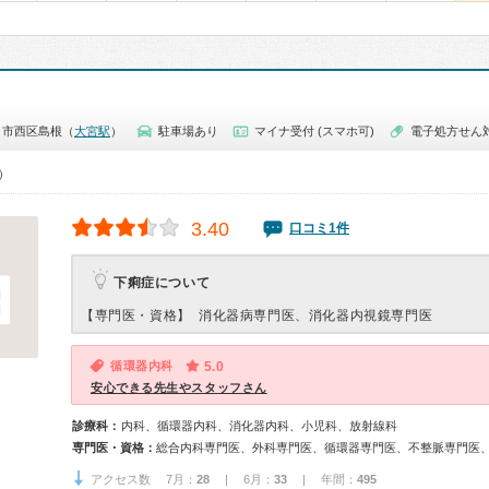
ま市西区島根（
大宮駅
）
駐車場あり
マイナ受付 (スマホ可)
電子処方せん
0）
3.40
口コミ1件
下痢症について
【専門医・資格】
消化器病専門医、消化器内視鏡専門医
循環器内科
5.0
安心できる先生やスタッフさん
診療科：
内科、循環器内科、消化器内科、小児科、放射線科
専門医・資格：
アクセス数 7月：
28
| 6月：
33
| 年間：
495