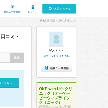
病院をさがす
新規ユーザ登録
ログイン
182,225
病院・
264,153
口コミ
口コミ・
ゲスト
さん
ログインしてください
新規ユーザ登録
絞り込み »
OKP with Life クリ
ニック（オーケー
ピーウィズライフ
クリニック）
(埼玉県さいたま市北区 櫛引