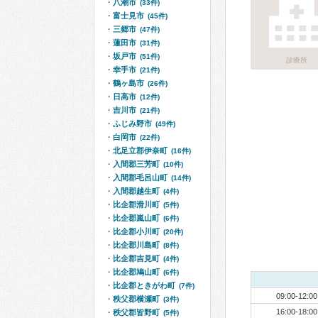
八潮市
(33件)
富士見市
(45件)
三郷市
(47件)
蓮田市
(31件)
坂戸市
(51件)
診療所
幸手市
(21件)
鶴ヶ島市
(26件)
日高市
(12件)
吉川市
(21件)
ふじみ野市
(49件)
白岡市
(22件)
北足立郡伊奈町
(16件)
入間郡三芳町
(10件)
入間郡毛呂山町
(14件)
入間郡越生町
(4件)
比企郡滑川町
(5件)
比企郡嵐山町
(6件)
比企郡小川町
(20件)
比企郡川島町
(8件)
比企郡吉見町
(4件)
比企郡鳩山町
(6件)
比企郡ときがわ町
(7件)
09:00-12:00
秩父郡横瀬町
(3件)
16:00-18:00
秩父郡皆野町
(5件)