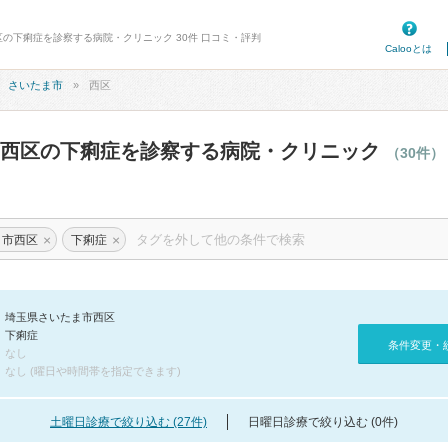
区の下痢症を診察する病院・クリニック 30件 口コミ・評判
Calooとは
さいたま市
西区
市西区の下痢症を診察する病院・クリニック
（30件）
×
×
ま市西区
下痢症
埼玉県さいたま市西区
下痢症
条件変更・
なし
なし (曜日や時間帯を指定できます)
土曜日診療で絞り込む (27件)
日曜日診療で絞り込む (0件)