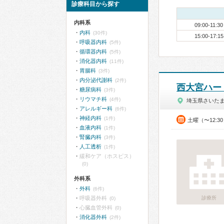
診療科目から探す
内科系
09:00-11:30
内科
(30件)
15:00-17:15
呼吸器内科
(5件)
循環器内科
(5件)
消化器内科
(11件)
胃腸科
(3件)
内分泌代謝科
(2件)
西大宮ハー
糖尿病科
(3件)
リウマチ科
(4件)
埼玉県さいた
アレルギー科
(6件)
神経内科
(1件)
土曜（〜12:3
血液内科
(1件)
腎臓内科
(3件)
人工透析
(1件)
緩和ケア（ホスピス）
(0)
外科系
外科
(6件)
呼吸器外科
診療所
(0)
心臓血管外科
(0)
消化器外科
(2件)