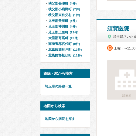
秩父郡長瀞町
(4件)
秩父郡小鹿野町
(7件)
秩父郡東秩父村
(1件)
児玉郡美里町
(5件)
児玉郡神川町
(4件)
須賀医院
児玉郡上里町
(13件)
埼玉県さいた
大里郡寄居町
(13件)
南埼玉郡宮代町
(9件)
土曜（〜11:3
北葛飾郡杉戸町
(13件)
北葛飾郡松伏町
(11件)
路線・駅から検索
埼玉県の路線一覧
診療所
地図から検索
地図から病院を探す