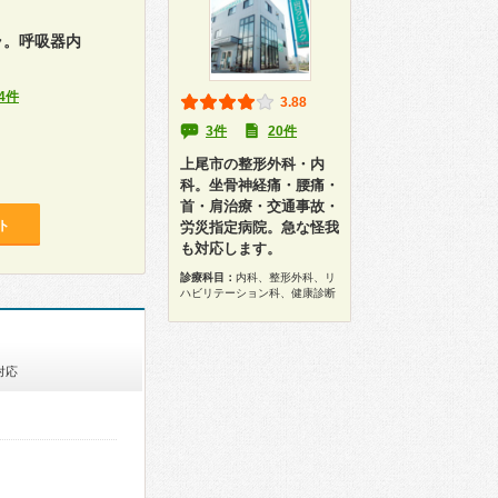
ラ。呼吸器内
4件
3.88
3件
20件
上尾市の整形外科・内
科。坐骨神経痛・腰痛・
首・肩治療・交通事故・
ト
労災指定病院。急な怪我
も対応します。
診療科目：
内科、整形外科、リ
ハビリテーション科、健康診断
対応