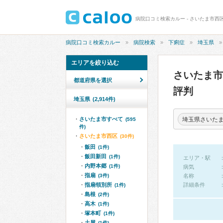
病院口コミ検索カルー - さいたま市西
病院口コミ検索カルー
病院検索
下痢症
埼玉県
エリアを絞り込む
さいたま
都道府県を選択
評判
埼玉県
(2,914件)
埼玉県さいた
さいたま市すべて
(595
件)
さいたま市西区
(30件)
飯田
(1件)
飯田新田
(1件)
エリア・駅
内野本郷
(1件)
病気
指扇
(3件)
名称
指扇領別所
詳細条件
(1件)
島根
(2件)
高木
(1件)
塚本町
(1件)
土屋
(1件)