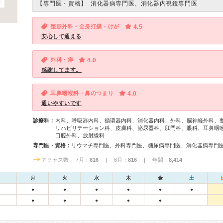
【専門医・資格】
消化器病専門医、消化器内視鏡専門医
整形外科・全身打撲・けが
4.5
安心して通える
外科・痔
4.0
感謝してます。
耳鼻咽喉科・鼻のつまり
4.0
通いやすいです
診療科：
内科、呼吸器内科、循環器内科、消化器内科、外科、脳神経外科、
リハビリテーション科、皮膚科、泌尿器科、肛門科、眼科、耳鼻咽
口腔外科、放射線科
専門医・資格：
アクセス数 7月：
816
| 6月：
816
| 年間：
8,414
月
火
水
木
金
土
●
●
●
●
●
●
●
●
●
●
●