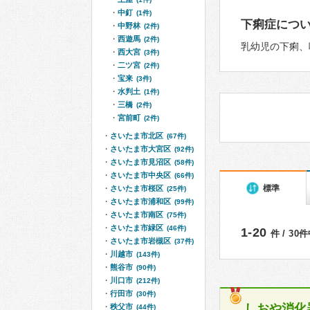
中釘
(1件)
下痢症につ
中野林
(2件)
西遊馬
(2件)
乳幼児の下痢、
西大宮
(3件)
二ツ宮
(2件)
宝来
(3件)
水判土
(1件)
三橋
(2件)
宮前町
(2件)
さいたま市北区
(67件)
さいたま市大宮区
(92件)
さいたま市見沼区
(58件)
さいたま市中央区
(66件)
標準
さいたま市桜区
(25件)
さいたま市浦和区
(99件)
さいたま市南区
(75件)
さいたま市緑区
(46件)
1-20
件 / 30
さいたま市岩槻区
(37件)
川越市
(143件)
熊谷市
(90件)
川口市
(212件)
行田市
(30件)
しおや消化
秩父市
(44件)