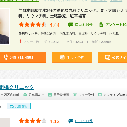
埼玉県さいたま市中央区 本町東（
与野本町駅
、
北与野駅
）
与野本町駅徒歩3分の消化器内科クリニック。胃・大腸カメ
科。リウマチ科。土曜診療。駐車場有
4.44
口コミ10件
アンケート10
診療科：
内科、呼吸器内科、消化器内科、胃腸科、リウマチ科、内視鏡
アクセス数 7月：
1,712
| 6月：
1,428
| 年間：
20,569
048-711-4891
ネット予約
公式サイ
開橋クリニック
ま市西区宮前町
駐車場あり
電子決済可
マイナ受付
オンライン診療
女医在籍
0）
4.12
口コミ11件