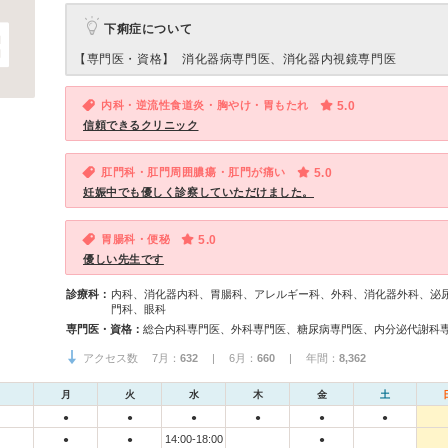
下痢症について
【専門医・資格】
消化器病専門医、消化器内視鏡専門医
内科・逆流性食道炎・胸やけ・胃もたれ
5.0
信頼できるクリニック
肛門科・肛門周囲膿瘍・肛門が痛い
5.0
妊娠中でも優しく診察していただけました。
胃腸科・便秘
5.0
優しい先生です
診療科：
内科、消化器内科、胃腸科、アレルギー科、外科、消化器外科、泌
門科、眼科
専門医・資格：
アクセス数 7月：
632
| 6月：
660
| 年間：
8,362
月
火
水
木
金
土
●
●
●
●
●
●
14:00-18:00
●
●
●