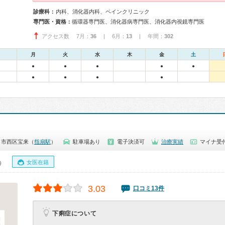
診療科：
内科、消化器内科、ペインクリニック
専門医・資格：
循環器専門医、消化器病専門医、消化器内視鏡専門医
アクセス数 7月：
36
| 6月：
13
| 年間：
302
月
火
水
木
金
土
●
●
●
●
●
●
●
●
●
ま市西区宝来（
指扇駅
）
駐車場あり
電子決済可
治療実績
マイナ受付
女医在籍
0）
3.03
口コミ13件
下痢症について