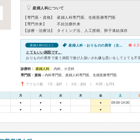
産婦人科について
【専門医・資格】
産婦人科専門医、生殖医療専門医
【専門外来】
不妊治療外来
【診療・治療法】
タイミング法、人工授精、卵子凍結保存
4.5
産婦人科・おりものの異常（女性）
産婦人科の口コミ
とてもいい病院です。
診療科：
産婦人科
、内科、小児科
専門医・資格：
内科専門医、産婦人科専門医、生殖医療専門医
アクセス数 7月：
227
| 6月：
211
| 年間：
1,771
月
火
水
木
金
土
09:00-14:00
●
●
●
●
●
●
●
●