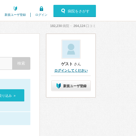
病院をさがす
新規ユーザ登録
ログイン
182,230
病院・
264,124
口コミ
ゲスト
さん
ログインしてください
新規ユーザ登録
絞り込み »