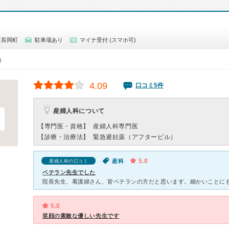
東長岡町
駐車場あり
マイナ受付 (スマホ可)
0）
4.09
口コミ5件
産婦人科について
【専門医・資格】
産婦人科専門医
【診療・治療法】
緊急避妊薬（アフターピル）
5.0
産科
産婦人科の口コミ
ベテラン先生でした
5.0
笑顔の素敵な優しい先生です