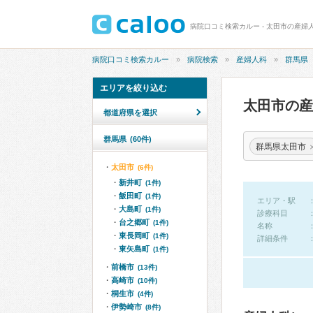
病院口コミ検索カルー - 太田市の産婦
病院口コミ検索カルー
病院検索
産婦人科
群馬県
エリアを絞り込む
太田市の
都道府県を選択
群馬県
(60件)
群馬県太田市
太田市
(6件)
新井町
(1件)
飯田町
(1件)
エリア・駅
大島町
(1件)
診療科目
台之郷町
(1件)
名称
東長岡町
(1件)
詳細条件
東矢島町
(1件)
前橋市
(13件)
高崎市
(10件)
桐生市
(4件)
伊勢崎市
(8件)