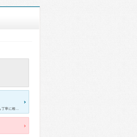
院長先生、看護婦さん、皆ベテランの方だと思います。細かいことにも丁寧に相談に乗ってくれたり不安を取り除いてくれる適切なアトバイスをくれました。 妊娠中から、体調不良が多く入院や、緊急診察などでもお世