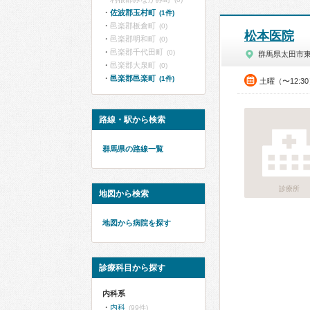
佐波郡玉村町
(1件)
邑楽郡板倉町
(0)
松本医院
邑楽郡明和町
(0)
邑楽郡千代田町
(0)
群馬県太田市
邑楽郡大泉町
(0)
邑楽郡邑楽町
(1件)
土曜（〜12:3
路線・駅から検索
群馬県の路線一覧
診療所
地図から検索
地図から病院を探す
診療科目から探す
内科系
内科
(99件)