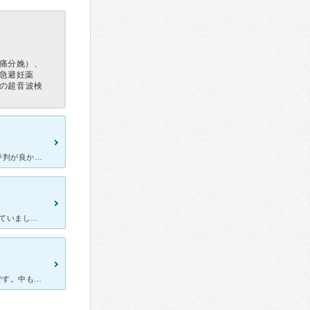
痛分娩）、
急避妊薬
児の超音波検
[症状・来院理由] 陽性反応が出てから、携帯サイトや友人の口コミで評判が良かったので岩崎医院を選びました。 [医師の診断・治療法] まずは、尿検査と血圧を計り内診をしましたがその日にはまだ確認出
PMSと生理不順で通っています。 前の病院ではずっとピルを処方されていましたが、 生理前のイライラもあってどうにかしたいと思って相談しました。 話を聞いていただき、採血をして漢方を出してもらいま
7ヶ月頃と途中からですが通い出産までお願いしました。 外観は古いです。中も昔からのかんじです。 待合もそこまで広くはありません。スリッパに履き替えも少し面倒です。 入院のほうの別館は新しく建てた