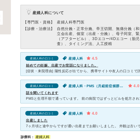
産婦人科について
【専門医・資格】
産婦人科専門医
【診療・治療法】
自然分娩・正常分娩、帝王切開、無痛分娩（和
立会出産、個室（出産・分娩）、母子同室、緊
（アフターピル）、3Dエコー/4Dエコー（胎
査）、タイミング法、人工授精
4.5
産婦人科
産婦人科の口コミ
始めての妊娠、出産でお世話になりました。
4.0
産婦人科・PMS（月経前症候群）・生理不順（女性）
産婦人科の口コミ
話を聞いてくれます
4.0
産婦人科
産婦人科の口コミ
出産しました
診療科：
産婦人科