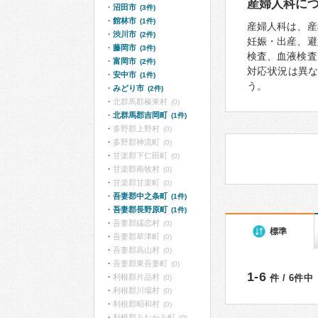
産婦人科に
沼田市
(3件)
館林市
(1件)
産婦人科は、産
渋川市
(2件)
妊娠・出産、避
藤岡市
(3件)
検査、血液検査
富岡市
(2件)
対応状況は異
安中市
(1件)
う。
みどり市
(2件)
北群馬郡榛東村
(0)
北群馬郡吉岡町
(1件)
多野郡上野村
(0)
多野郡神流町
(0)
甘楽郡下仁田町
(0)
甘楽郡南牧村
(0)
甘楽郡甘楽町
(0)
吾妻郡中之条町
(1件)
吾妻郡長野原町
(1件)
吾妻郡嬬恋村
(0)
標準
吾妻郡草津町
(0)
吾妻郡高山村
(0)
吾妻郡東吾妻町
(0)
1-6
利根郡片品村
件 / 6件中
(0)
利根郡川場村
(0)
利根郡昭和村
(0)
利根郡みなかみ町
(0)