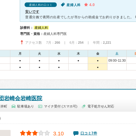
4.0
産婦人科
産婦人科の口コミ
安いです
診療科：
産婦人科
専門医・資格：
産婦人科専門医
アクセス数 7月：
266
| 6月：
254
| 年間：
2,221
月
火
水
木
金
土
09:00-11:30
●
●
●
●
●
●
●
●
●
団岩崎会岩崎医院
新井町
駐車場あり
マイナ受付 (スマホ可)
電子処方せん対応
0）
3.10
口コミ7件