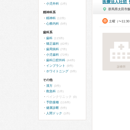
医療法人社団
小児外科
(1件)
群馬県太田市
精神科系
精神科
(12件)
土曜（〜11:3
心療内科
(5件)
歯科系
歯科
(115件)
矯正歯科
(42件)
歯周病科
(7件)
小児歯科
(72件)
歯科口腔外科
(44件)
インプラント
(9件)
診療所
ホワイトニング
(3件)
その他
漢方
(3件)
救急科
(1件)
ペインクリニック
(0)
予防接種
(116件)
健康診断
(5件)
人間ドック
(1件)