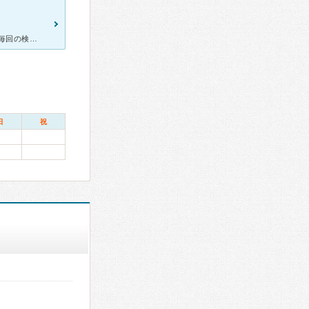
普通分娩で夜間の出産でしたが市からの助成金でお釣りがきました。 毎回の検診も他院より安いと思います。受診券で間に合う回が多かったです。 先生は物静かで、こちらから聞けば親切に答えてくれます。 お
日
祝