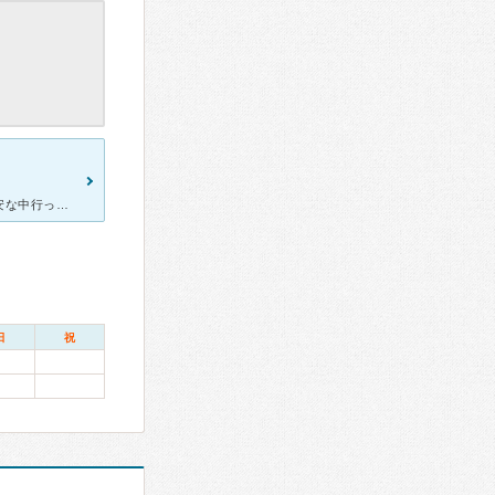
おりものの異常で違う病院で遊び人扱いされ嫌な思いをしてとても不安な中行ったのですが、こちらの先生はおだやかで優しく余計な検索もしてこなくて(それが当たり前なんでしょうけど私はうれしかった)内診とおりも
日
祝