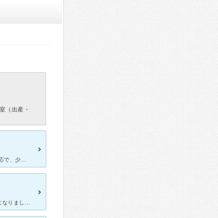
室（出産・
妊娠検査で陽性反応が出た為受診しました。 受付の方が淡々とした対応で、少し怖く感じますが看護師さんも優しく親切で院長先生もすごく優しいです。院長先生が穏やかで、色々と細かい質問もしやすいです。受付時
妊娠経過がよくなく、早めに里帰りすることになり、こちらにお世話になりました。 院長先生は物腰柔らかく、とても優しい先生です。 看護士さんたちも、みなさん優しかったです。 切迫早産で入院することに