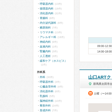
呼吸器内科
(13件)
循環器内科
(18件)
消化器内科
(32件)
胃腸科
(9件)
内分泌代謝科
(8件)
糖尿病科
(7件)
リウマチ科
(13件)
アレルギー科
(18件)
神経内科
(9件)
09:00-12:30
血液内科
(1件)
腎臓内科
(3件)
14:00-18:00
人工透析
(3件)
緩和ケア（ホスピス）
(1件)
外科系
山口ART
外科
(30件)
呼吸器外科
(3件)
群馬県太田市
心臓血管外科
(4件)
消化器外科
(6件)
土曜（〜14:0
乳腺科
(5件)
脳神経外科
(10件)
整形外科
(24件)
形成外科
(7件)