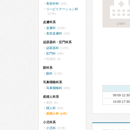
美容外科
(2件)
リハビリテーション科
(21件)
皮膚科系
診療所
皮膚科
(20件)
美容皮膚科
(2件)
泌尿器科・肛門科系
泌尿器科
(12件)
肛門科
(9件)
性病科
(0)
眼科系
眼科
(17件)
耳鼻咽喉科系
耳鼻咽喉科
(9件)
09:00-12:30
産婦人科系
14:00-17:30
産科
(0)
婦人科
(6件)
産婦人科
(6件)
小児科系
小児科
(57件)