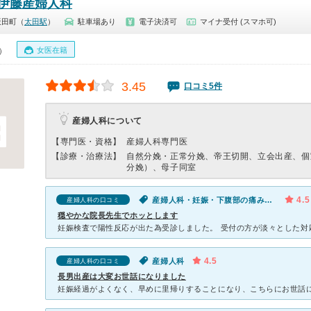
伊藤産婦人科
飯田町（
太田駅
）
駐車場あり
電子決済可
マイナ受付 (スマホ可)
女医在籍
0）
3.45
口コミ5件
産婦人科について
【専門医・資格】
産婦人科専門医
【診療・治療法】
自然分娩・正常分娩、帝王切開、立会出産、個
分娩）、母子同室
4.5
産婦人科・妊娠・下腹部の痛み（妊娠中）
産婦人科の口コミ
穏やかな院長先生でホッとします
4.5
産婦人科
産婦人科の口コミ
長男出産は大変お世話になりました