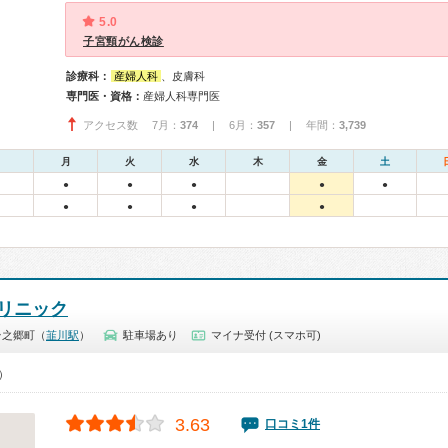
5.0
子宮頸がん検診
診療科：
産婦人科
、皮膚科
専門医・資格：
産婦人科専門医
アクセス数 7月：
374
| 6月：
357
| 年間：
3,739
月
火
水
木
金
土
●
●
●
●
●
●
●
●
●
クリニック
台之郷町（
韮川駅
）
駐車場あり
マイナ受付 (スマホ可)
0）
3.63
口コミ1件