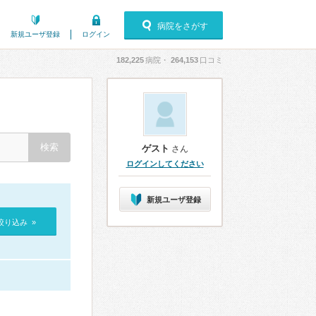
病院をさがす
新規ユーザ登録
ログイン
182,225
病院・
264,153
口コミ
ゲスト
さん
ログインしてください
新規ユーザ登録
絞り込み »