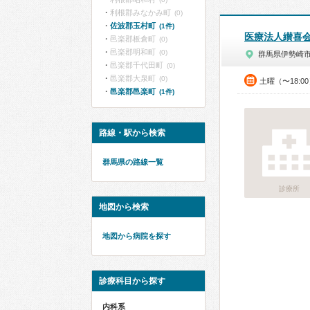
利根郡みなかみ町
(0)
佐波郡玉村町
(1件)
医療法人纉喜
邑楽郡板倉町
(0)
邑楽郡明和町
(0)
群馬県伊勢崎
邑楽郡千代田町
(0)
邑楽郡大泉町
(0)
土曜（〜18:0
邑楽郡邑楽町
(1件)
路線・駅から検索
群馬県の路線一覧
診療所
地図から検索
地図から病院を探す
診療科目から探す
内科系