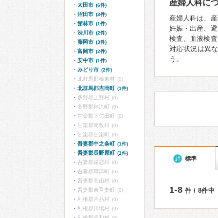
産婦人科に
太田市
(6件)
沼田市
(3件)
産婦人科は、産
館林市
(1件)
妊娠・出産、避
渋川市
(2件)
検査、血液検査
藤岡市
(3件)
対応状況は異
富岡市
(2件)
う。
安中市
(1件)
みどり市
(2件)
北群馬郡榛東村
(0)
北群馬郡吉岡町
(1件)
多野郡上野村
(0)
多野郡神流町
(0)
甘楽郡下仁田町
(0)
甘楽郡南牧村
(0)
甘楽郡甘楽町
(0)
吾妻郡中之条町
(1件)
吾妻郡長野原町
(1件)
標準
吾妻郡嬬恋村
(0)
吾妻郡草津町
(0)
吾妻郡高山村
(0)
1-8
吾妻郡東吾妻町
件 / 8件中
(0)
利根郡片品村
(0)
利根郡川場村
(0)
利根郡昭和村
(0)