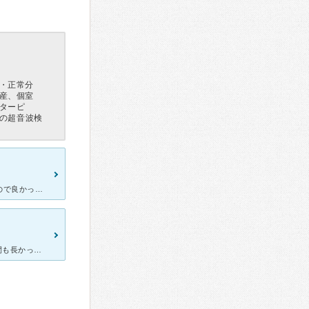
・正常分
産、個室
ターピ
児の超音波検
全室個室なので赤ちゃんが泣いても周りを気にする事なく向き合えたので良かったです！ 初産でしたがとても快適でゆったりと赤ちゃんと過ごせました！ 毎日掃除をしてくれ綺麗な洋服にタオルを用意してくれスト
妊婦になり、2度ほどお世話になりました。 帝王切開のため、入院期間も長かったですが、看護師さんや助産師さんが寄り添ってくださり、とてもありがたかったです。 検診に通ってるときは、子どもを連れて行っ