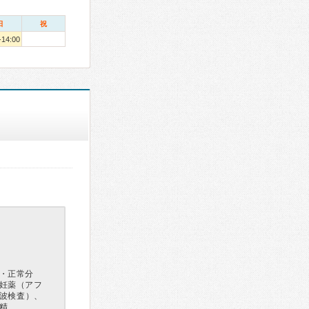
日
祝
-14:00
・正常分
妊薬（アフ
音波検査）、
授精