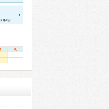
[症状・来院理由] 里帰り出産までの妊婦検診でお世話になりました。 [医師の診断・治療法] 先生は男性ですが、物腰柔らかで優しいです。 東北の震災直後に妊娠初期だったので放射性物質の影響な
日
祝