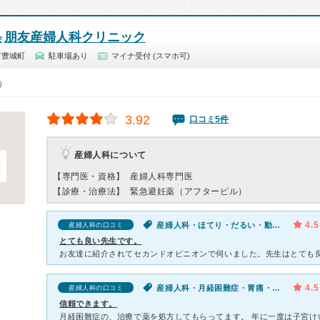
朋友産婦人科クリニック
会
市豊城町
駐車場あり
マイナ受付 (スマホ可)
0）
3.92
口コミ5件
産婦人科について
【専門医・資格】
産婦人科専門医
【診療・治療法】
緊急避妊薬（アフターピル）
4.5
産婦人科・ほてり・だるい・動悸・息切れ・体調不良・寝つきが悪い・不眠
産婦人科の口コミ
とても良い先生です。
4.5
産婦人科・月経困難症・胃痛・腹痛
産婦人科の口コミ
信頼できます。