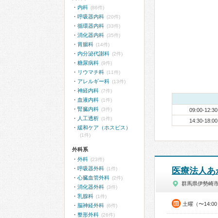
内科
(86件)
呼吸器内科
(20件)
循環器内科
(33件)
消化器内科
(35件)
胃腸科
(14件)
内分泌代謝科
(2件)
糖尿病科
(9件)
リウマチ科
(11件)
アレルギー科
(13件)
神経内科
(7件)
血液内科
(1件)
腎臓内科
(3件)
09:00-12:30
人工透析
(1件)
14:30-18:00
緩和ケア（ホスピス）
(1件)
外科系
外科
(23件)
呼吸器外科
(1件)
医療法人あ
心臓血管外科
(2件)
群馬県伊勢崎
消化器外科
(3件)
乳腺科
(1件)
土曜（〜14:0
脳神経外科
(6件)
整形外科
(26件)