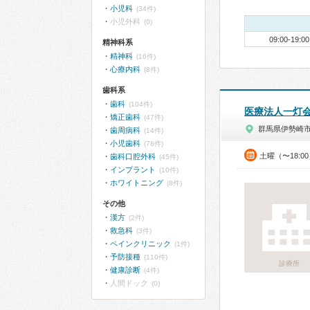
小児科
(34件)
小児外科
(0)
09:00-19:00
精神科系
精神科
(16件)
心療内科
(8件)
歯科系
歯科
(104件)
医療法人一灯
矯正歯科
(47件)
群馬県伊勢崎
歯周病科
(14件)
小児歯科
(78件)
土曜（〜18:0
歯科口腔外科
(45件)
インプラント
(10件)
ホワイトニング
(8件)
その他
漢方
(2件)
救急科
(3件)
ペインクリニック
(1件)
予防接種
(110件)
診療所
健康診断
(4件)
人間ドック
(0)