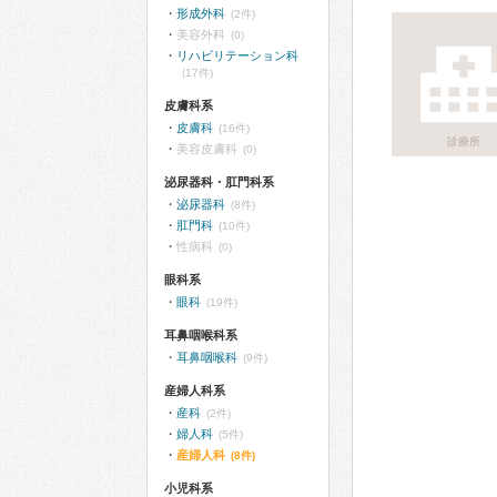
形成外科
(2件)
美容外科
(0)
リハビリテーション科
(17件)
皮膚科系
皮膚科
(16件)
診療所
美容皮膚科
(0)
泌尿器科・肛門科系
泌尿器科
(8件)
肛門科
(10件)
性病科
(0)
眼科系
眼科
(19件)
耳鼻咽喉科系
耳鼻咽喉科
(9件)
産婦人科系
産科
(2件)
婦人科
(5件)
産婦人科
(8件)
小児科系