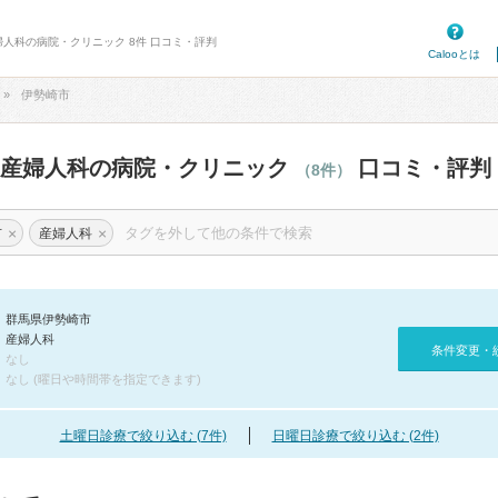
婦人科の病院・クリニック 8件 口コミ・評判
Calooとは
伊勢崎市
の産婦人科の病院・クリニック
口コミ・評判
（8件）
×
×
市
産婦人科
群馬県伊勢崎市
産婦人科
条件変更・
なし
なし (曜日や時間帯を指定できます)
土曜日診療で絞り込む (7件)
日曜日診療で絞り込む (2件)