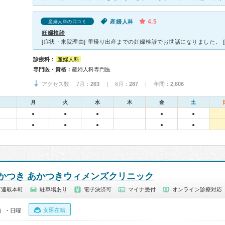
4.5
産婦人科
産婦人科の口コミ
妊婦検診
診療科：
産婦人科
専門医・資格：
産婦人科専門医
アクセス数 7月：
263
| 6月：
287
| 年間：
2,606
月
火
水
木
金
土
●
●
●
●
●
●
●
●
●
●
かつき あかつきウィメンズクリニック
市連取本町
駐車場あり
電子決済可
マイナ受付
オンライン診療対応
女医在籍
0）・日曜