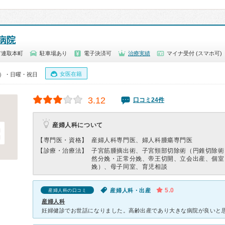
病院
市連取本町
駐車場あり
電子決済可
治療実績
マイナ受付 (スマホ可)
女医在籍
00）・日曜・祝日
3.12
口コミ24件
産婦人科について
【専門医・資格】
産婦人科専門医、婦人科腫瘍専門医
【診療・治療法】
子宮筋腫摘出術、子宮頸部切除術（円錐切除術
然分娩・正常分娩、帝王切開、立会出産、個室
娩）、母子同室、育児相談
5.0
産婦人科・出産
産婦人科の口コミ
産婦人科