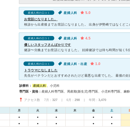
5.0
産婦人科
産婦人科の口コミ
お世話になりました。
4.5
産婦人科
産婦人科の口コミ
優しいスタッフさんばかりです
1.0
産婦人科・出産
産婦人科の口コミ
トラウマになしました
診療科：
産婦人科
、小児科
専門医・資格：
アクセス数 7月：
327
| 6月：
298
| 年間：
3,470
月
火
水
木
金
土
●
●
●
●
●
●
●
●
●
●