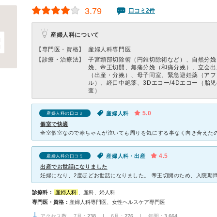
3.79
口コミ2件
産婦人科について
【専門医・資格】
産婦人科専門医
【診療・治療法】
子宮頸部切除術（円錐切除術など）、自然分娩
娩、帝王切開、無痛分娩（和痛分娩）、立会出
（出産・分娩）、母子同室、緊急避妊薬（アフ
ル）、経口中絶薬、3Dエコー/4Dエコー（胎
査）
5.0
産婦人科
産婦人科の口コミ
個室で快適
4.5
産婦人科・出産
産婦人科の口コミ
出産でお世話になりました
診療科：
産婦人科
、産科、婦人科
専門医・資格：
産婦人科専門医、女性ヘルスケア専門医
アクセス数 7月：
238
| 6月：
276
| 年間：
3,664