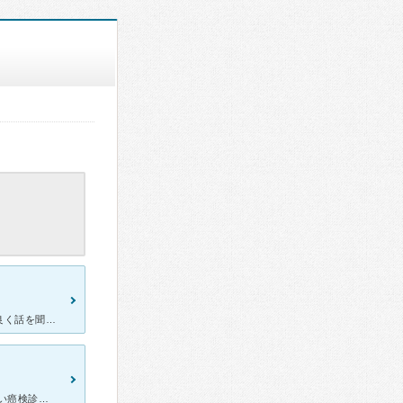
お友達に紹介されてセカンドオピニオンで伺いました。先生はとても良く話を聞いてくださり、丁寧に説明してくれました。前の病院では見逃されたポリープもきちんと説明して教えてくれました。看護師さんたちも皆さん
月経困難症の、治療で薬を処方してもらってます。 年に一度は子宮けい癌検診でもお世話になってますがとても信頼出来る先生だと思います。 こちらが不安だなと思うことをハッキリと大丈夫。問題ないですよと、