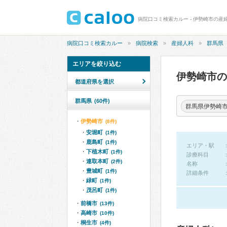
病院口コミ検索カルー - 伊勢崎市の産
病院口コミ検索カルー
病院検索
産婦人科
群馬県
エリアを絞り込む
伊勢崎市
都道府県を選択
群馬県
(60件)
群馬県伊勢崎
伊勢崎市
(8件)
安堀町
(1件)
鹿島町
(1件)
エリア・駅
下植木町
(1件)
診療科目
連取本町
(2件)
名称
豊城町
(1件)
詳細条件
緑町
(1件)
茂呂町
(1件)
前橋市
(13件)
高崎市
(10件)
桐生市
(4件)