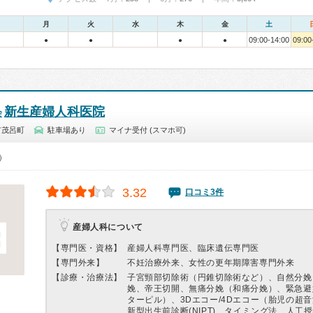
月
火
水
木
金
土
09:00-14:00
09:00
●
●
●
●
新生産婦人科医院
会
市茂呂町
駐車場あり
マイナ受付 (スマホ可)
0）
3.32
口コミ3件
産婦人科について
【専門医・資格】
産婦人科専門医、臨床遺伝専門医
【専門外来】
不妊治療外来、女性の更年期障害専門外来
【診療・治療法】
子宮頸部切除術（円錐切除術など）、自然分娩
娩、帝王切開、無痛分娩（和痛分娩）、緊急避
ターピル）、3Dエコー/4Dエコー（胎児の超
新型出生前診断(NIPT)、タイミング法、人工