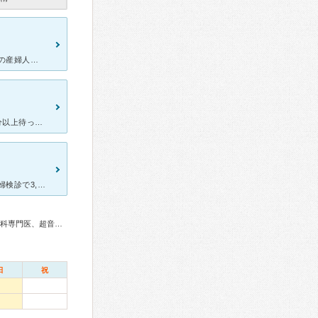
検診から出産後までお世話になりました。 出身が伊勢崎ではなくどこの産婦人科がいいのか周りに聞いたところ、見た目は古いけどベテラン先生だからと周りの人達に言われ通い始めました。 先生は経験豊富なのか
健診〜分娩までお世話になりました。 妊婦健診では待ち時間が短く5分以上待った事がありませんでした。火曜日だけ3Dエコーが撮れるという事だったので他の曜日でも撮れるといいなと思います。スタッフの方も健
先生がベテランだとおすすめされたけど最悪な出産でした。 最後の妊婦検診で3,600gと言われ産まれたら3,100g 赤ちゃんが大きいから予定日より2日はやく入院して点滴で陣痛をおこしそれでも産まれ
産婦人科専門医、周産期(新生児)専門医、小児科専門医、麻酔科専門医、超音波専門医、臨床遺伝専門医
日
祝