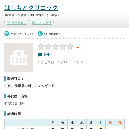
はしもとクリニック
栃木県下都賀郡壬生町駅東町（壬生駅）
駐車場あり
マイナ受付
土曜（〜18:30）
朝（8:30〜）
－
0件
アクセス数 7月:
14
| 6月:
6
診療科目：
内科、循環器内科、アレルギー科
専門医・資格：
循環器専門医
診療時間
月
火
水
木
金
土
日
祝