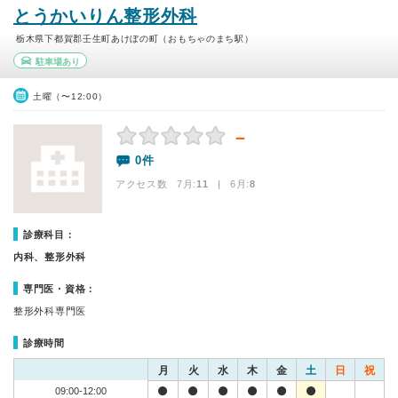
とうかいりん整形外科
栃木県下都賀郡壬生町あけぼの町（おもちゃのまち駅）
駐車場あり
土曜（〜12:00）
－
0件
アクセス数 7月:
11
| 6月:
8
診療科目：
内科、整形外科
専門医・資格：
整形外科専門医
診療時間
月
火
水
木
金
土
日
祝
09:00-12:00