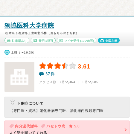
獨協医科大学病院
栃木県下都賀郡壬生町北小林（おもちゃのまち駅）
駐車場あり
電子決済可
マイナ受付
(スマホ可)
女医在籍
土曜（〜16:30）
3.61
37件
アクセス数 7月:
2,364
| 6月:
2,585
下痢症について
【専門医・資格】
消化器病専門医、消化器内視鏡専門医
内分泌代謝科
バセドウ病
5.0
よく話を聞いてくれる