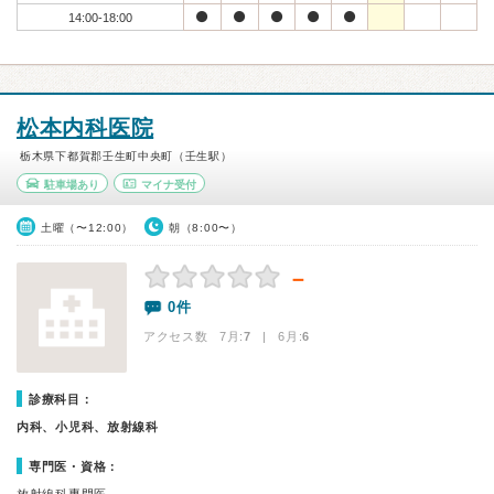
14:00-18:00
松本内科医院
栃木県下都賀郡壬生町中央町（壬生駅）
駐車場あり
マイナ受付
土曜（〜12:00）
朝（8:00〜）
－
0件
アクセス数 7月:
7
| 6月:
6
診療科目：
内科、小児科、放射線科
専門医・資格：