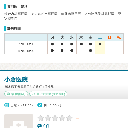
専門医・資格：
総合内科専門医、アレルギー専門医、糖尿病専門医、内分泌代謝科専門医、甲
状腺専門…
診療時間
月
火
水
木
金
土
日
祝
09:00-13:00
15:00-18:00
小倉医院
栃木県下都賀郡壬生町通町（壬生駅）
駐車場あり
マイナ受付
(スマホ可)
土曜（〜17:00）
朝（8:30〜）
－
0件