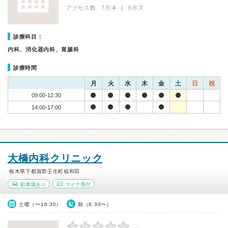
アクセス数 7月:
4
| 6月:
7
診療科目：
内科、消化器内科、胃腸科
診療時間
月
火
水
木
金
土
日
祝
09:00-12:30
14:00-17:00
大橋内科クリニック
栃木県下都賀郡壬生町福和田
駐車場あり
マイナ受付
土曜（〜16:30）
朝（8:30〜）