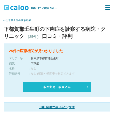
« 栃木県全体の検索結果
下都賀郡壬生町の下痢症を診察する病院・ク
リニック
口コミ・評判
（25件）
25件の医療機関が見つかりました
エリア・駅
栃木県下都賀郡壬生町
病気
下痢症
名称
なし
詳細条件
なし (曜日や時間帯を指定できます)
条件変更・絞り込み
土曜日診療で絞り込む (22件)