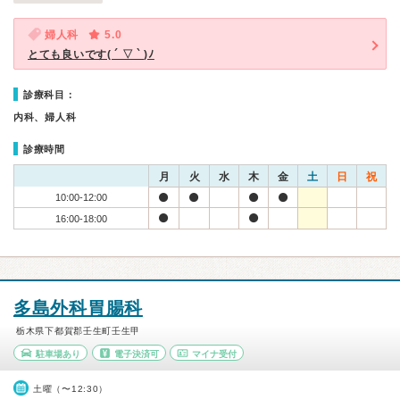
婦人科
5.0
とても良いです( ´ ▽ ` )ﾉ
診療科目：
内科、婦人科
診療時間
月
火
水
木
金
土
日
祝
10:00-12:00
16:00-18:00
多島外科胃腸科
栃木県下都賀郡壬生町壬生甲
駐車場あり
電子決済可
マイナ受付
土曜（〜12:30）