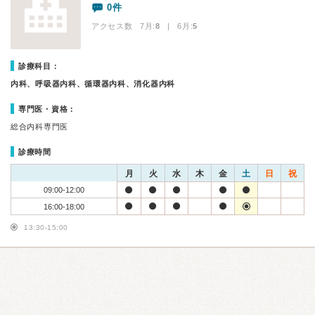
0件
アクセス数 7月:
8
| 6月:
5
診療科目：
内科、呼吸器内科、循環器内科、消化器内科
専門医・資格：
総合内科専門医
診療時間
月
火
水
木
金
土
日
祝
09:00-12:00
16:00-18:00
13:30-15:00