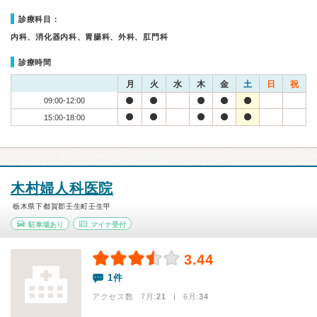
診療科目：
内科、消化器内科、胃腸科、外科、肛門科
診療時間
月
火
水
木
金
土
日
祝
09:00-12:00
15:00-18:00
木村婦人科医院
栃木県下都賀郡壬生町壬生甲
駐車場あり
マイナ受付
3.44
1件
アクセス数 7月:
21
| 6月:
34