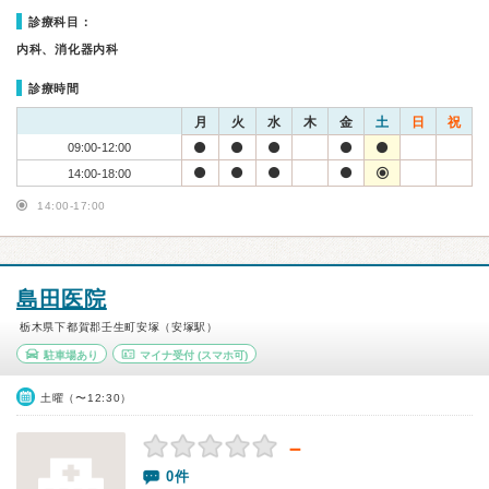
診療科目：
内科、消化器内科
診療時間
月
火
水
木
金
土
日
祝
09:00-12:00
14:00-18:00
14:00-17:00
島田医院
栃木県下都賀郡壬生町安塚（安塚駅）
駐車場あり
マイナ受付
(スマホ可)
土曜（〜12:30）
－
0件