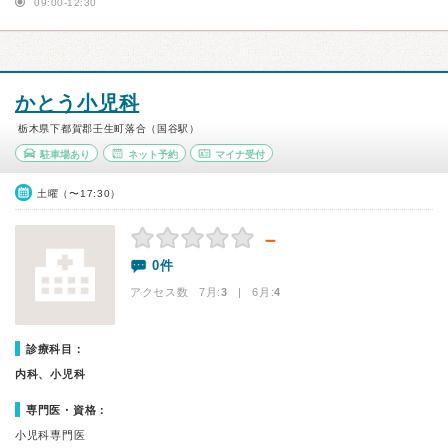
09:00-12:30
かとう小児科
栃木県下都賀郡壬生町落合（国谷駅）
駐車場あり
ネット予約
マイナ受付
土曜（〜17:30）
－
0件
アクセス数 7月:
3
| 6月:
4
診療科目：
内科、小児科
専門医・資格：
小児科専門医