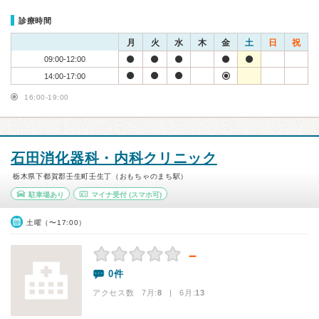
診療時間
月
火
水
木
金
土
日
祝
09:00-12:00
14:00-17:00
16:00-19:00
石田消化器科・内科クリニック
栃木県下都賀郡壬生町壬生丁（おもちゃのまち駅）
駐車場あり
マイナ受付
(スマホ可)
土曜（〜17:00）
－
0件
アクセス数 7月:
8
| 6月:
13