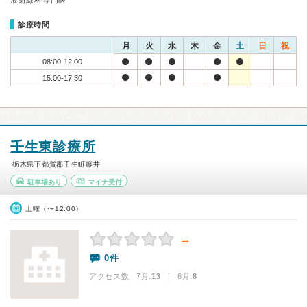
放射線科専門医
診療時間
月
火
水
木
金
土
日
祝
08:00-12:00
15:00-17:30
壬生東診療所
栃木県下都賀郡壬生町藤井
駐車場あり
マイナ受付
土曜（〜12:00）
－
0件
アクセス数 7月:
13
| 6月:
8