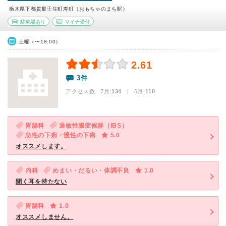
栃木県下都賀郡壬生町寿町（おもちゃのまち駅）
駐車場あり
マイナ受付
土曜（〜18:00）
2.61
3件
アクセス数 7月:
134
| 6月:
110
胃腸科
過敏性腸症候群（IBS）
急性の下痢・慢性の下痢
5.0
オススメします。
内科
めまい・だるい・体調不良
1.0
聞く耳を持たない
胃腸科
1.0
オススメしません。