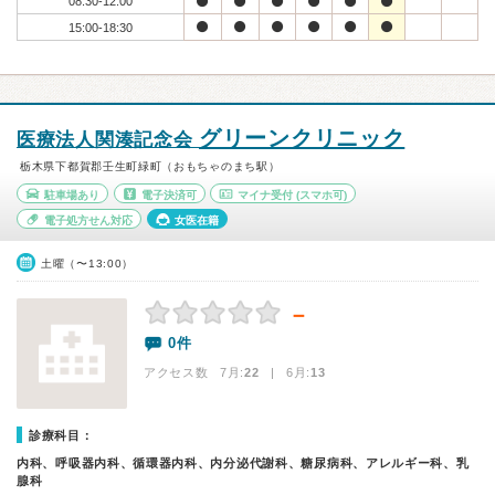
08:30-12:00
15:00-18:30
グリーンクリニック
医療法人関湊記念会
栃木県下都賀郡壬生町緑町（おもちゃのまち駅）
駐車場あり
電子決済可
マイナ受付
(スマホ可)
電子処方せん対応
女医在籍
土曜（〜13:00）
－
0件
アクセス数 7月:
22
| 6月:
13
診療科目：
内科、呼吸器内科、循環器内科、内分泌代謝科、糖尿病科、アレルギー科、乳
腺科