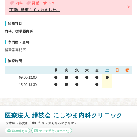
内科
発熱
3.5
丁寧に診察してくれました。
診療科目：
内科、循環器内科
専門医・資格：
循環器専門医
診療時間
月
火
水
木
金
土
日
祝
09:00-12:00
15:00-18:30
医療法人 緑枝会 にしやま内科クリニック
栃木県下都賀郡壬生町安塚（おもちゃのまち駅）
駐車場あり
マイナ受付
(スマホ可)