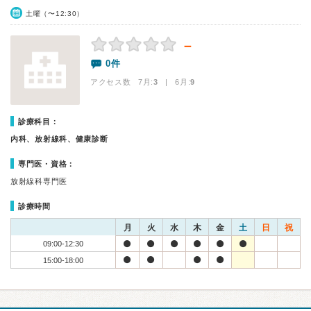
土曜（〜12:30）
－
0件
アクセス数 7月:
3
| 6月:
9
診療科目：
内科、放射線科、健康診断
専門医・資格：
放射線科専門医
診療時間
月
火
水
木
金
土
日
祝
09:00-12:30
15:00-18:00