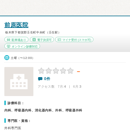
前原医院
栃木県下都賀郡壬生町中央町（壬生駅）
駐車場あり
電子決済可
マイナ受付
(スマホ可)
オンライン診療対応
土曜（〜12:00）
－
0件
アクセス数 7月:
4
| 6月:
3
診療科目：
内科、呼吸器内科、消化器内科、外科、呼吸器外科
専門医・資格：
外科専門医