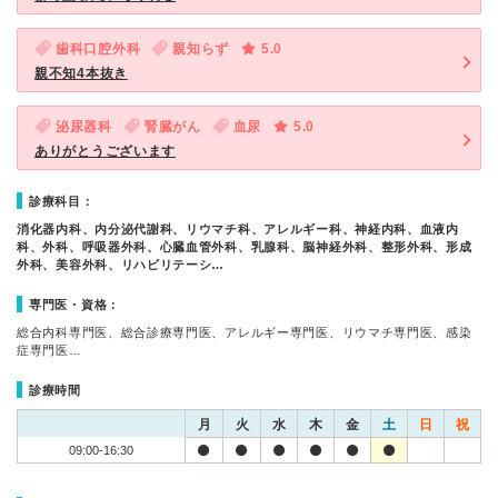
歯科口腔外科
親知らず
5.0
親不知4本抜き
泌尿器科
腎臓がん
血尿
5.0
ありがとうございます
診療科目：
消化器内科、内分泌代謝科、リウマチ科、アレルギー科、神経内科、血液内
科、外科、呼吸器外科、心臓血管外科、乳腺科、脳神経外科、整形外科、形成
外科、美容外科、リハビリテーシ…
専門医・資格：
総合内科専門医、総合診療専門医、アレルギー専門医、リウマチ専門医、感染
症専門医…
診療時間
月
火
水
木
金
土
日
祝
09:00-16:30