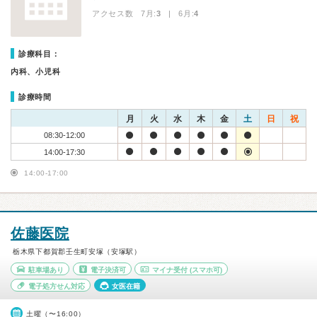
アクセス数 7月:
3
| 6月:
4
診療科目：
内科、小児科
診療時間
月
火
水
木
金
土
日
祝
08:30-12:00
14:00-17:30
14:00-17:00
佐藤医院
栃木県下都賀郡壬生町安塚（安塚駅）
駐車場あり
電子決済可
マイナ受付
(スマホ可)
電子処方せん対応
女医在籍
土曜（〜16:00）