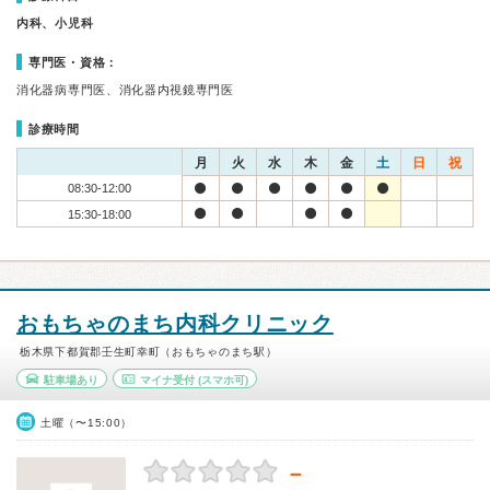
内科、小児科
専門医・資格：
消化器病専門医、消化器内視鏡専門医
診療時間
月
火
水
木
金
土
日
祝
08:30-12:00
15:30-18:00
おもちゃのまち内科クリニック
栃木県下都賀郡壬生町幸町（おもちゃのまち駅）
駐車場あり
マイナ受付
(スマホ可)
土曜（〜15:00）
－