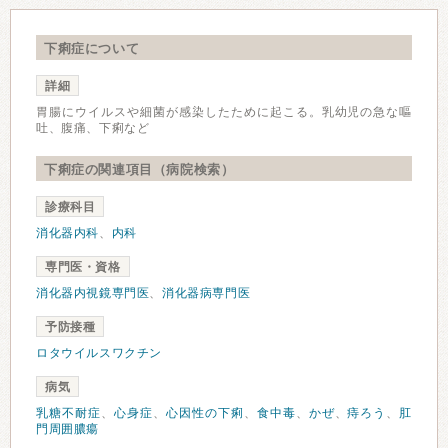
下痢症について
詳細
胃腸にウイルスや細菌が感染したために起こる。乳幼児の急な嘔
吐、腹痛、下痢など
下痢症の関連項目（病院検索）
診療科目
消化器内科
、
内科
専門医・資格
消化器内視鏡専門医
、
消化器病専門医
予防接種
ロタウイルスワクチン
病気
乳糖不耐症
、
心身症
、
心因性の下痢
、
食中毒
、
かぜ
、
痔ろう
、
肛
門周囲膿瘍