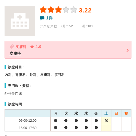
3.22
1件
アクセス数 7月:
152
| 6月:
102
皮膚科
4.0
皮膚科
診療科目：
内科、胃腸科、外科、皮膚科、肛門科
専門医・資格：
外科専門医
診療時間
月
火
水
木
金
土
日
祝
09:00-12:00
15:00-17:30