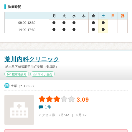
診療時間
月
火
水
木
金
土
日
祝
09:00-12:30
14:00-17:30
荒川内科クリニック
栃木県下都賀郡壬生町安塚（安塚駅）
駐車場あり
マイナ受付
土曜（〜12:00）
3.09
1件
アクセス数 7月:
32
| 6月:
17