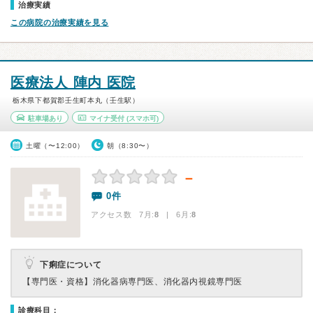
治療実績
この病院の治療実績を見る
医療法人 陣内 医院
栃木県下都賀郡壬生町本丸（壬生駅）
駐車場あり
マイナ受付
(スマホ可)
土曜（〜12:00）
朝（8:30〜）
－
0件
アクセス数 7月:
8
| 6月:
8
下痢症について
【専門医・資格】
消化器病専門医、消化器内視鏡専門医
診療科目：