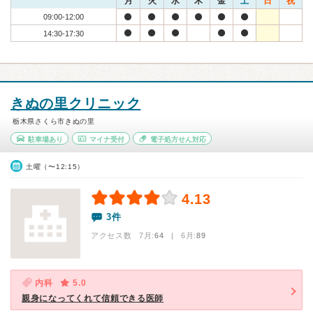
月
火
水
木
金
土
日
祝
09:00-12:00
14:30-17:30
きぬの里クリニック
栃木県さくら市きぬの里
駐車場あり
マイナ受付
電子処方せん対応
土曜（〜12:15）
4.13
3件
アクセス数 7月:
64
| 6月:
89
内科
5.0
親身になってくれて信頼できる医師