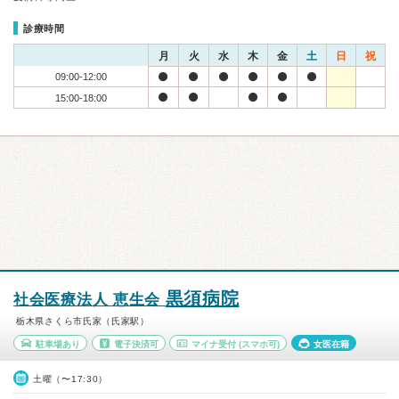
診療時間
月
火
水
木
金
土
日
祝
09:00-12:00
15:00-18:00
黒須病院
社会医療法人 恵生会
栃木県さくら市氏家（氏家駅）
駐車場あり
電子決済可
マイナ受付
(スマホ可)
女医在籍
土曜（〜17:30）