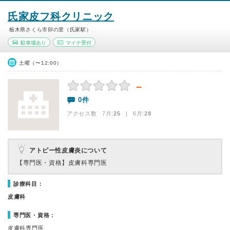
氏家皮フ科クリニック
栃木県さくら市卯の里（氏家駅）
駐車場あり
マイナ受付
土曜（〜12:00）
－
0件
アクセス数 7月:
25
| 6月:
28
アトピー性皮膚炎について
【専門医・資格】
皮膚科専門医
診療科目：
皮膚科
専門医・資格：
皮膚科専門医