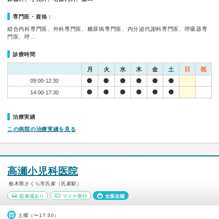
専門医・資格：
総合内科専門医、外科専門医、糖尿病専門医、内分泌代謝科専門医、呼吸器専
門医、呼…
診療時間
月
火
水
木
金
土
日
祝
09:00-12:30
14:00-17:30
治療実績
この病院の治療実績を見る
高瀬小児科医院
栃木県さくら市氏家（氏家駅）
駐車場あり
マイナ受付
女医在籍
土曜（〜17:30）