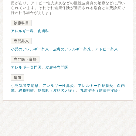
用があり、アトピー性皮膚炎などの慢性皮膚炎の治療などに用い
られています。それぞれ健康保険が適用される場合と自費診療で
行われる場合があります。
診療科目
アレルギー科
、
皮膚科
専門外来
小児のアレルギー外来
、
皮膚のアレルギー外来
、
アトピー外来
専門医・資格
アレルギー専門医
、
皮膚科専門医
病気
小児気管支喘息
、
アレルギー性鼻炎
、
アレルギー性結膜炎
、
白内
障
、
網膜剥離
、
乾燥肌（皮脂欠乏症）
、
乳児湿疹（脂漏性湿疹）