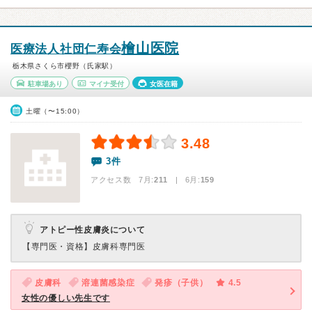
檜山医院
医療法人社団仁寿会
栃木県さくら市櫻野（氏家駅）
駐車場あり
マイナ受付
女医在籍
土曜（〜15:00）
3.48
3件
アクセス数 7月:
211
| 6月:
159
アトピー性皮膚炎について
【専門医・資格】
皮膚科専門医
皮膚科
溶連菌感染症
発疹（子供）
4.5
女性の優しい先生です