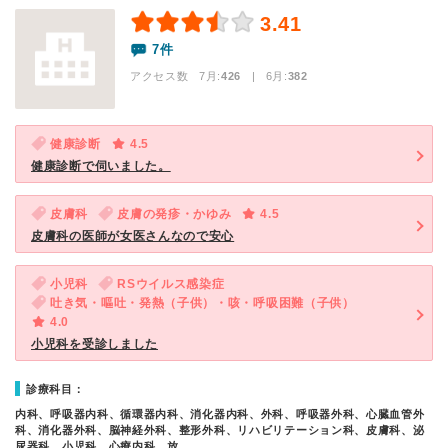
3.41
7件
アクセス数 7月:
426
| 6月:
382
健康診断
4.5
健康診断で伺いました。
皮膚科
皮膚の発疹・かゆみ
4.5
皮膚科の医師が女医さんなので安心
小児科
RSウイルス感染症
吐き気・嘔吐・発熱（子供）・咳・呼吸困難（子供）
4.0
小児科を受診しました
診療科目：
内科、呼吸器内科、循環器内科、消化器内科、外科、呼吸器外科、心臓血管外
科、消化器外科、脳神経外科、整形外科、リハビリテーション科、皮膚科、泌
尿器科、小児科、心療内科、放…