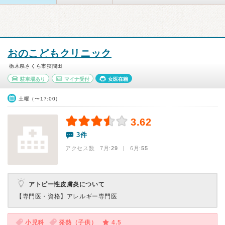
おのこどもクリニック
栃木県さくら市狹間田
駐車場あり
マイナ受付
女医在籍
土曜（〜17:00）
3.62
3件
アクセス数 7月:
29
| 6月:
55
アトピー性皮膚炎について
【専門医・資格】
アレルギー専門医
小児科
発熱（子供）
4.5