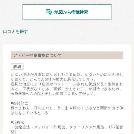
地図から病院検索
口コミを探す
アトピー性皮膚炎について
詳細
かゆい湿疹が皮膚に繰り返し起こる病気。かゆいためにかき壊し
が続くと、どんどん発疹が拡大し悪化してしまう。
適切な治療により症状がコントロールされた状態が長く維持され
ると、症状がなくなる「寛解（かんかい）」が期待できるため、
医療機関への通院と正しい知識によるケアが大切。
■好発部位
目のまわり、耳のまわり、首、肘や膝のくぼみなど関節の曲げ伸
ばしをしているところ
■治療法
・薬物療法（ステロイド外用薬、タクロリムス外用薬、JAK阻害
薬）