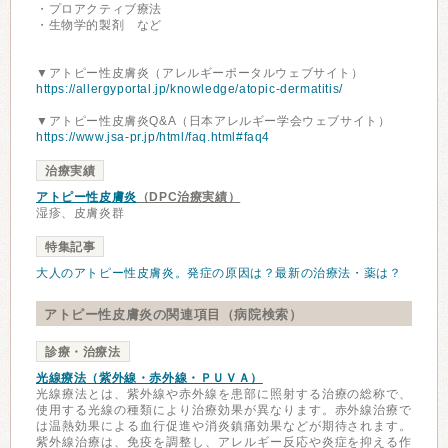
・プロアクティブ療法
・生物学的製剤 など
▼アトピー性皮膚炎（アレルギーポータルウェブサイト）
https://allergyportal.jp/knowledge/atopic-dermatitis/
▼アトピー性皮膚炎Q&A（日本アレルギー学会ウェブサイト）
https://www.jsa-pr.jp/html/faq.html#faq4
治療実績
アトピー性皮膚炎
（DPC治療実績）
湿疹、皮膚炎群
特集記事
大人のアトピー性皮膚炎。発症の原因は？最新の治療法・薬は？
アトピー性皮膚炎の関連項目（病院検索）
診療・治療法
光線療法（紫外線・赤外線・ＰＵＶＡ）
光線療法とは、紫外線や赤外線を患部に照射する治療の総称で、
使用する光線の種類により治療効果が異なります。赤外線治療で
は温熱効果による血行促進や消炎鎮痛効果などが期待されます。
紫外線治療は、免疫を調整し、アレルギー反応や炎症を抑える作