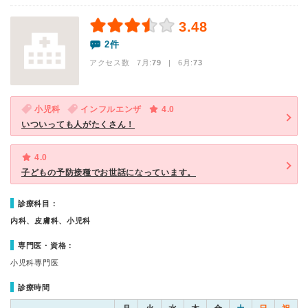
3.48
2件
アクセス数 7月:
79
| 6月:
73
小児科
インフルエンザ
4.0
いついっても人がたくさん！
4.0
子どもの予防接種でお世話になっています。
診療科目：
内科、皮膚科、小児科
専門医・資格：
小児科専門医
診療時間