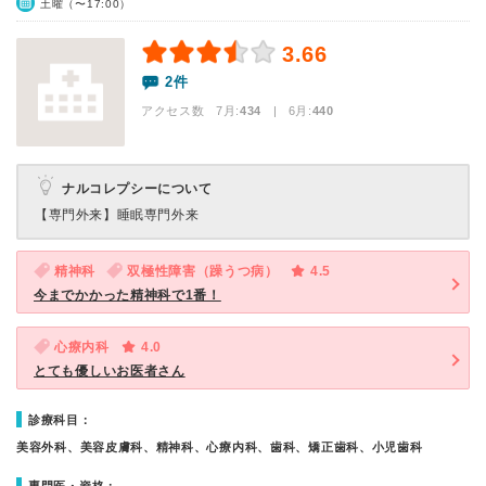
土曜（〜17:00）
3.66
2件
アクセス数 7月:
434
| 6月:
440
ナルコレプシーについて
【専門外来】
睡眠専門外来
精神科
双極性障害（躁うつ病）
4.5
今までかかった精神科で1番！
心療内科
4.0
とても優しいお医者さん
診療科目：
美容外科、美容皮膚科、精神科、心療内科、歯科、矯正歯科、小児歯科