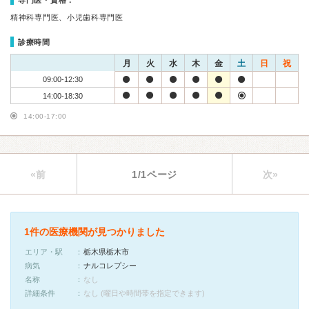
専門医・資格：
精神科専門医、小児歯科専門医
診療時間
月
火
水
木
金
土
日
祝
09:00-12:30
14:00-18:30
14:00-17:00
«前
1/1ページ
次»
1件の医療機関が見つかりました
エリア・駅
栃木県栃木市
病気
ナルコレプシー
名称
なし
詳細条件
なし (曜日や時間帯を指定できます)