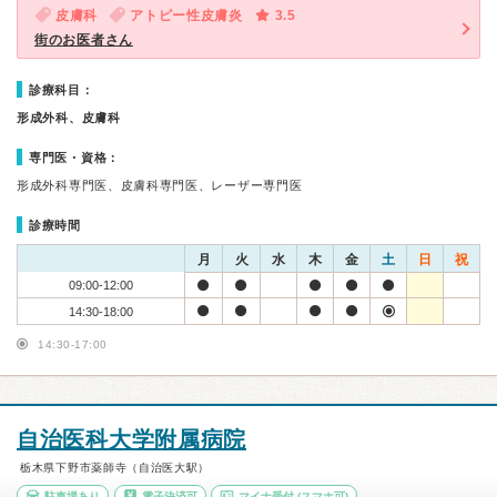
皮膚科
アトピー性皮膚炎
3.5
街のお医者さん
診療科目：
形成外科、皮膚科
専門医・資格：
形成外科専門医、皮膚科専門医、レーザー専門医
診療時間
月
火
水
木
金
土
日
祝
09:00-12:00
14:30-18:00
14:30-17:00
自治医科大学附属病院
栃木県下野市薬師寺（自治医大駅）
駐車場あり
電子決済可
マイナ受付
(スマホ可)