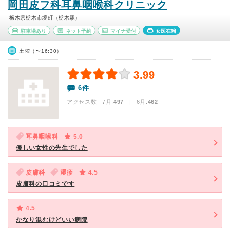
岡田皮フ科耳鼻咽喉科クリニック
栃木県栃木市境町（栃木駅）
駐車場あり
ネット予約
マイナ受付
女医在籍
土曜（〜16:30）
3.99
6件
アクセス数 7月:
497
| 6月:
462
耳鼻咽喉科
5.0
優しい女性の先生でした
皮膚科
湿疹
4.5
皮膚科の口コミです
4.5
かなり混むけどいい病院