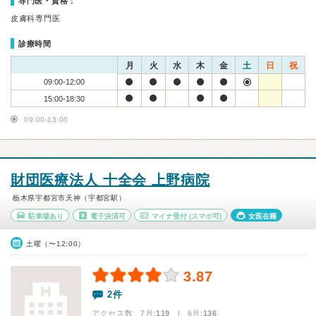
専門医・資格：
皮膚科専門医
診療時間
月
火
水
木
金
土
日
祝
09:00-12:00
15:00-18:30
09:00-13:00
財団医療法人 十全会 上野病院
栃木県宇都宮市天神（宇都宮駅）
駐車場あり
電子決済可
マイナ受付
(スマホ可)
女医在籍
土曜（〜12:00）
3.87
2件
アクセス数 7月:
119
| 6月:
136