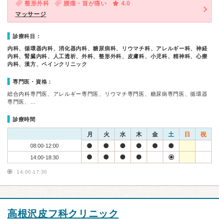
整形外科
腰痛・首が痛い
4.0
マッサージ
診療科目：
内科、循環器内科、消化器内科、糖尿病科、リウマチ科、アレルギー科、神経
内科、腎臓内科、人工透析、外科、整形外科、皮膚科、小児科、精神科、心療
内科、漢方、ペインクリニック
専門医・資格：
総合内科専門医、アレルギー専門医、リウマチ専門医、糖尿病専門医、循環器
専門医、…
診療時間
月
火
水
木
金
土
日
祝
08:00-12:00
14:00-18:30
14:00-17:30
高根沢皮フ科クリニック