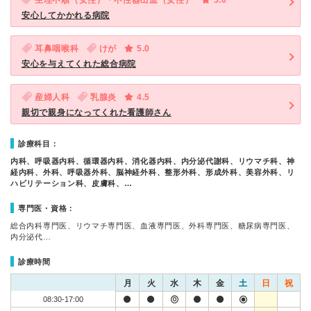
生理不順（女性）・不性器出血（女性）
5.0
安心してかかれる病院
耳鼻咽喉科
けが
5.0
安心を与えてくれた総合病院
産婦人科
乳腺炎
4.5
親切で親身になってくれた看護師さん
診療科目：
内科、呼吸器内科、循環器内科、消化器内科、内分泌代謝科、リウマチ科、神
経内科、外科、呼吸器外科、脳神経外科、整形外科、形成外科、美容外科、リ
ハビリテーション科、皮膚科、…
専門医・資格：
総合内科専門医、リウマチ専門医、血液専門医、外科専門医、糖尿病専門医、
内分泌代…
診療時間
月
火
水
木
金
土
日
祝
08:30-17:00