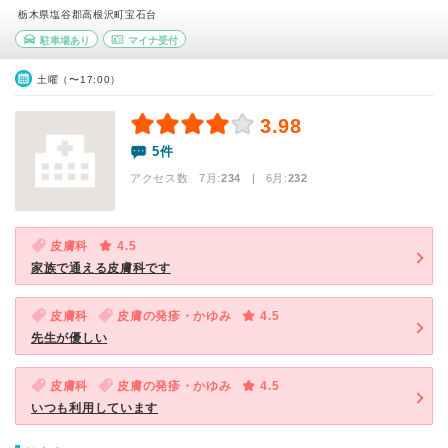
栃木県塩谷郡高根沢町宝石台
駐車場あり
マイナ受付
土曜（〜17:00）
3.98
5件
アクセス数 7月:
234
| 6月:
232
皮膚科
4.5
家族で通える皮膚科です
皮膚科
皮膚の発疹・かゆみ
4.5
先生が優しい
皮膚科
皮膚の発疹・かゆみ
4.5
いつも利用しています