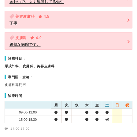
きれいで、よく勉強してる先生
美容皮膚科
4.5
丁寧
皮膚科
4.0
親切な病院です。
診療科目：
形成外科、皮膚科、美容皮膚科
専門医・資格：
皮膚科専門医
診療時間
月
火
水
木
金
土
日
祝
09:00-12:00
15:00-18:30
14:00-17:00