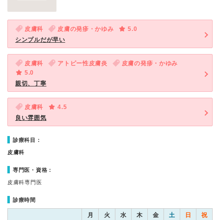
皮膚科
皮膚の発疹・かゆみ
5.0
シンプルだが早い
皮膚科
アトピー性皮膚炎
皮膚の発疹・かゆみ
5.0
親切、丁寧
皮膚科
4.5
良い雰囲気
診療科目：
皮膚科
専門医・資格：
皮膚科専門医
診療時間
月
火
水
木
金
土
日
祝