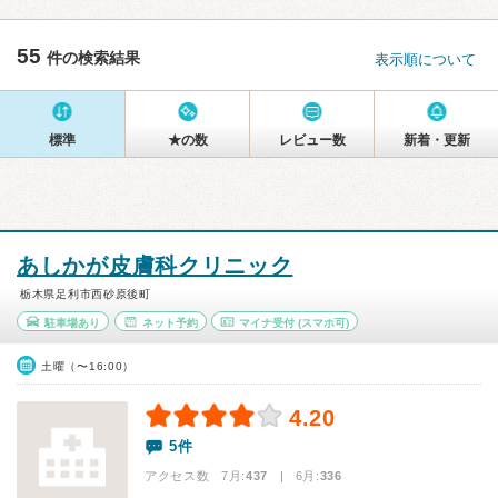
55
件の検索結果
表示順について
標準
★の数
レビュー数
新着・更新
あしかが皮膚科クリニック
栃木県足利市西砂原後町
駐車場あり
ネット予約
マイナ受付
(スマホ可)
土曜（〜16:00）
4.20
5件
アクセス数 7月:
437
| 6月:
336