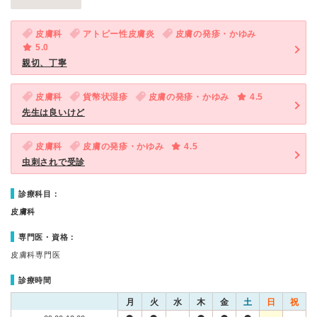
皮膚科
アトピー性皮膚炎
皮膚の発疹・かゆみ
5.0
親切、丁寧
皮膚科
貨幣状湿疹
皮膚の発疹・かゆみ
4.5
先生は良いけど
皮膚科
皮膚の発疹・かゆみ
4.5
虫刺されで受診
診療科目：
皮膚科
専門医・資格：
皮膚科専門医
診療時間
月
火
水
木
金
土
日
祝