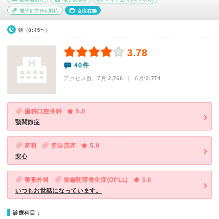
電子処方せん対応
女医在籍
朝（8:45〜）
3.78
40件
アクセス数 7月:
2,766
| 6月:
2,774
歯科口腔外科
5.0
顎関節症
産科
切迫流産
5.0
安心
整形外科
後縦靭帯骨化症(OPLL)
5.0
いつもお世話になっています。
診療科目：