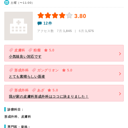
土曜（〜11:00）
3.80
12件
アクセス数 7月:
1,845
| 6月:
1,575
皮膚科
粉瘤
5.0
小気味良い対応です
形成外科
ガングリオン
5.0
とても素晴らしい医者
形成外科
あざ
5.0
我が家の皮膚科形成外科はココに決まりました！
診療科目：
形成外科、皮膚科
専門医・資格：