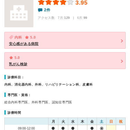
3.95
2件
アクセス数 7月:
129
| 6月:
99
内科
5.0
安心感がある病院
5.0
乳がん検診
診療科目：
内科、消化器内科、外科、リハビリテーション科、皮膚科
専門医・資格：
総合内科専門医、外科専門医、認知症専門医
診療時間
月
火
水
木
金
土
日
祝
09:00-12:00