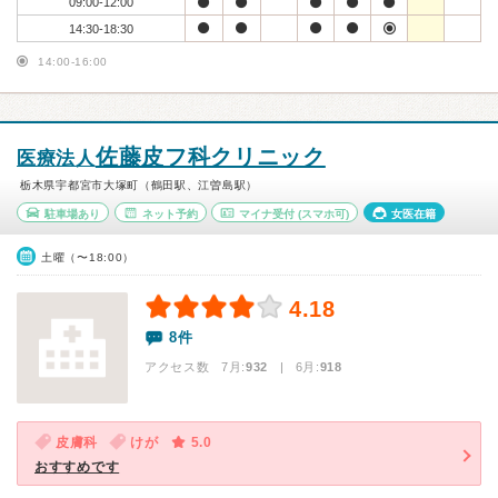
09:00-12:00
14:30-18:30
14:00-16:00
佐藤皮フ科クリニック
医療法人
栃木県宇都宮市大塚町（鶴田駅、江曽島駅）
駐車場あり
ネット予約
マイナ受付
(スマホ可)
女医在籍
土曜（〜18:00）
4.18
8件
アクセス数 7月:
932
| 6月:
918
皮膚科
けが
5.0
おすすめです