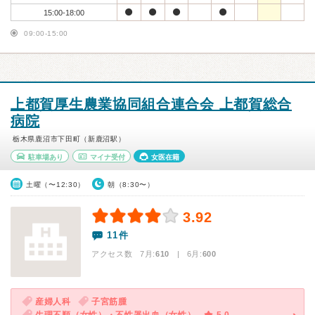
15:00-18:00
09:00-15:00
上都賀厚生農業協同組合連合会 上都賀総合
病院
栃木県鹿沼市下田町（新鹿沼駅）
駐車場あり
マイナ受付
女医在籍
土曜（〜12:30）
朝（8:30〜）
3.92
11件
アクセス数 7月:
610
| 6月:
600
産婦人科
子宮筋腫