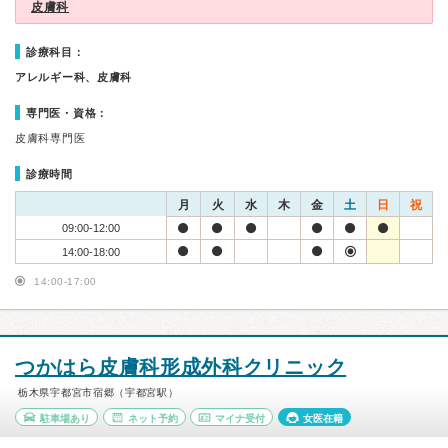
皮膚科
診療科目：
アレルギー科、皮膚科
専門医・資格：
皮膚科専門医
診療時間
月
火
水
木
金
土
日
祝
09:00-12:00
14:00-18:00
14:00-17:00
つかはら皮膚科形成外科クリニック
栃木県宇都宮市宿郷（宇都宮駅）
駐車場あり
ネット予約
マイナ受付
女医在籍