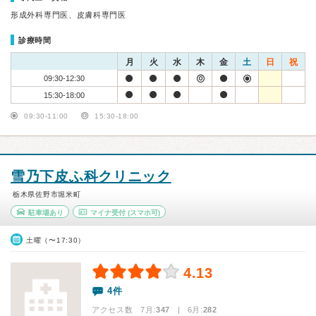
形成外科専門医、皮膚科専門医
診療時間
月
火
水
木
金
土
日
祝
09:30-12:30
15:30-18:00
09:30-11:00
15:30-18:00
雪乃下皮ふ科クリニック
栃木県佐野市堀米町
駐車場あり
マイナ受付
(スマホ可)
土曜（〜17:30）
4.13
4件
アクセス数 7月:
347
| 6月:
282