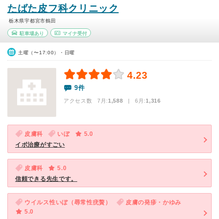
たばた皮フ科クリニック
栃木県宇都宮市鶴田
駐車場あり
マイナ受付
土曜（〜17:00）・日曜
4.23
9件
アクセス数 7月:
1,588
| 6月:
1,316
皮膚科
いぼ
5.0
イボ治療がすごい
皮膚科
5.0
信頼できる先生です。
ウイルス性いぼ（尋常性疣贅）
皮膚の発疹・かゆみ
5.0