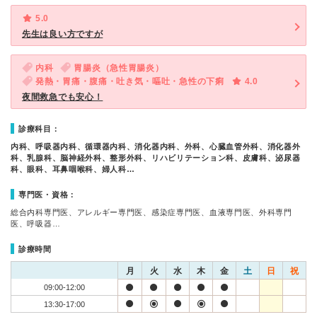
5.0
先生は良い方ですが
内科
胃腸炎（急性胃腸炎）
発熱・胃痛・腹痛・吐き気・嘔吐・急性の下痢
4.0
夜間救急でも安心！
診療科目：
内科、呼吸器内科、循環器内科、消化器内科、外科、心臓血管外科、消化器外
科、乳腺科、脳神経外科、整形外科、リハビリテーション科、皮膚科、泌尿器
科、眼科、耳鼻咽喉科、婦人科…
専門医・資格：
総合内科専門医、アレルギー専門医、感染症専門医、血液専門医、外科専門
医、呼吸器…
診療時間
月
火
水
木
金
土
日
祝
09:00-12:00
13:30-17:00