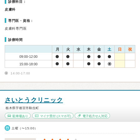
診療科目：
皮膚科
専門医・資格：
皮膚科専門医
診療時間
月
火
水
木
金
土
日
祝
09:00-12:00
15:00-18:00
14:00-17:00
さいとうクリニック
栃木県宇都宮市駒生町
駐車場あり
マイナ受付
(スマホ可)
電子処方せん対応
土曜（〜15:00）