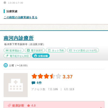
13:30-17:30
治療実績
この病院の治療実績を見る
南河内診療所
栃木県下野市薬師寺（自治医大駅）
駐車場あり
電子決済可
ネット予約
マイナ受付
(スマホ可)
電子処方せん対応
女医在籍
土曜（〜18:00）
3.37
4件
アクセス数 7月:
105
| 6月:
113
健康診断
4.0