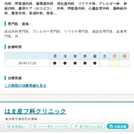
内科、呼吸器内科、循環器内科、消化器内科、リウマチ科、アレルギー科、神
経内科、緩和ケア（ホスピス）、外科、呼吸器外科、心臓血管外科、脳神経外
科、整形外科、形成外科、美容…
専門医・資格：
総合内科専門医、アレルギー専門医、リウマチ専門医、感染症専門医、血液専
門医、外…
診療時間
月
火
水
木
金
土
日
祝
08:45-17:15
治療実績
この病院の治療実績を見る
はま皮フ科クリニック
栃木県宇都宮市兵庫塚
駐車場あり
マイナ受付
(スマホ可)
電子処方せん対応
女医在籍