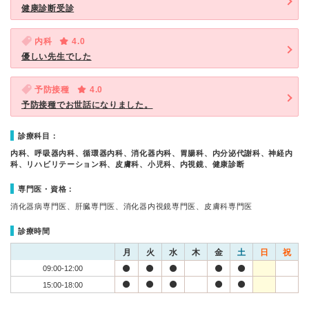
健康診断受診
内科
4.0
優しい先生でした
予防接種
4.0
予防接種でお世話になりました。
診療科目：
内科、呼吸器内科、循環器内科、消化器内科、胃腸科、内分泌代謝科、神経内
科、リハビリテーション科、皮膚科、小児科、内視鏡、健康診断
専門医・資格：
消化器病専門医、肝臓専門医、消化器内視鏡専門医、皮膚科専門医
診療時間
月
火
水
木
金
土
日
祝
09:00-12:00
15:00-18:00