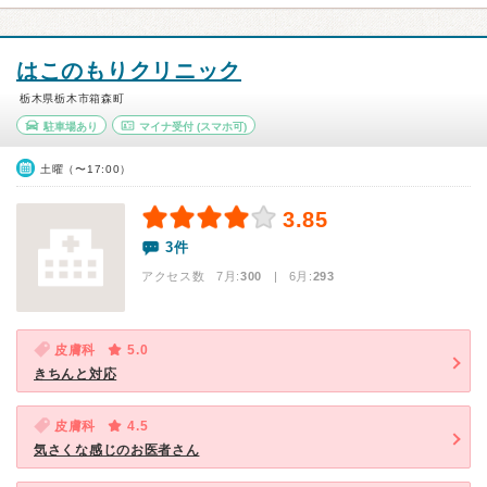
はこのもりクリニック
栃木県栃木市箱森町
駐車場あり
マイナ受付
(スマホ可)
土曜（〜17:00）
3.85
3件
アクセス数 7月:
300
| 6月:
293
皮膚科
5.0
きちんと対応
皮膚科
4.5
気さくな感じのお医者さん