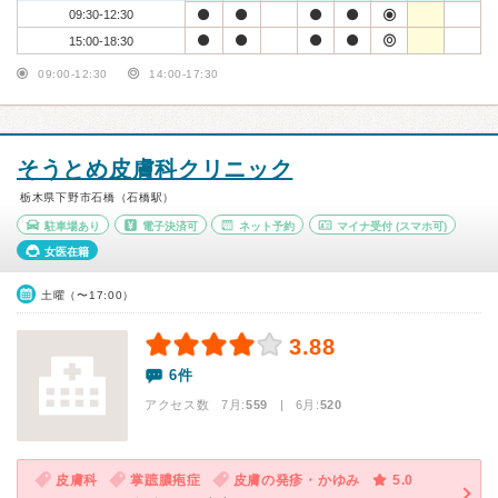
09:30-12:30
15:00-18:30
09:00-12:30
14:00-17:30
そうとめ皮膚科クリニック
栃木県下野市石橋（石橋駅）
駐車場あり
電子決済可
ネット予約
マイナ受付
(スマホ可)
女医在籍
土曜（〜17:00）
3.88
6件
アクセス数 7月:
559
| 6月:
520
皮膚科
掌蹠膿疱症
皮膚の発疹・かゆみ
5.0