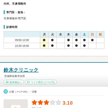
内科、耳鼻咽喉科
専門医・資格：
耳鼻咽喉科専門医
診療時間
月
火
水
木
金
土
日
祝
09:00-12:00
15:30-18:00
鈴木クリニック
茨城県稲敷市沼田
駐車場あり
マイナ受付
(スマホ可)
土曜（〜17:00）・日曜
3.10