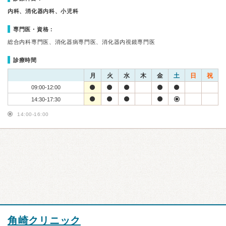
内科、消化器内科、小児科
専門医・資格：
総合内科専門医、消化器病専門医、消化器内視鏡専門医
診療時間
月
火
水
木
金
土
日
祝
09:00-12:00
14:30-17:30
14:00-16:00
角崎クリニック