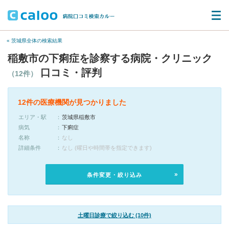
« 茨城県全体の検索結果
稲敷市の下痢症を診察する病院・クリニック
口コミ・評判
（12件）
12件の医療機関が見つかりました
エリア・駅
茨城県稲敷市
病気
下痢症
名称
なし
詳細条件
なし (曜日や時間帯を指定できます)
条件変更・絞り込み
土曜日診療で絞り込む (10件)