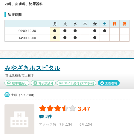
内科、皮膚科、泌尿器科
診療時間
月
火
水
木
金
土
日
祝
09:00-12:30
14:30-18:00
みやざきホスピタル
茨城県稲敷市上根本
駐車場あり
電子決済可
マイナ受付
(スマホ可)
女医在籍
土曜（〜17:00）
3.47
3件
アクセス数 7月:
134
| 6月:
134