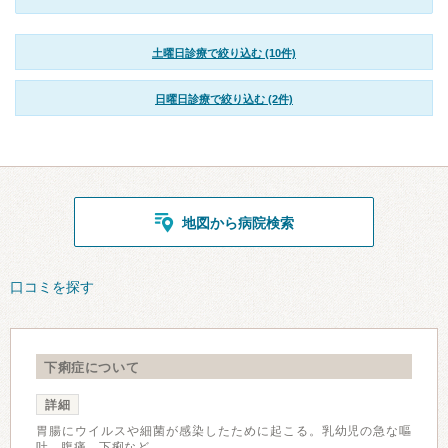
土曜日診療で絞り込む (10件)
日曜日診療で絞り込む (2件)
地図から病院検索
口コミを探す
下痢症について
詳細
胃腸にウイルスや細菌が感染したために起こる。乳幼児の急な嘔
吐、腹痛、下痢など