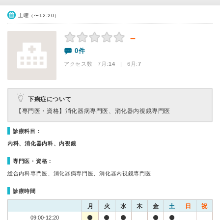
土曜（〜12:20）
－
0件
アクセス数 7月:
14
| 6月:
7
下痢症について
【専門医・資格】
消化器病専門医、消化器内視鏡専門医
診療科目：
内科、消化器内科、内視鏡
専門医・資格：
総合内科専門医、消化器病専門医、消化器内視鏡専門医
診療時間
月
火
水
木
金
土
日
祝
09:00-12:20