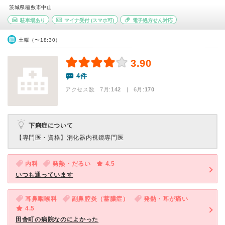
茨城県稲敷市中山
駐車場あり
マイナ受付
(スマホ可)
電子処方せん対応
土曜（〜18:30）
3.90
4件
アクセス数 7月:
142
| 6月:
170
下痢症について
【専門医・資格】
消化器内視鏡専門医
内科
発熱・だるい
4.5
いつも通っています
耳鼻咽喉科
副鼻腔炎（蓄膿症）
発熱・耳が痛い
4.5
田舎町の病院なのによかった