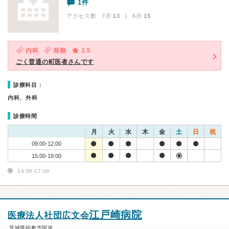
1件
アクセス数 7月:
13
| 6月:
15
内科
発熱
3.5
ごく普通の町医者さんです
診療科目：
内科、外科
診療時間
月
火
水
木
金
土
日
祝
09:00-12:00
15:00-19:00
14:00-17:00
江戸崎病院
医療法人社団広文会
茨城県稲敷市阿波