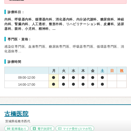
診療科目：
内科、呼吸器内科、循環器内科、消化器内科、内分泌代謝科、糖尿病科、神経
内科、腎臓内科、人工透析、整形外科、リハビリテーション科、皮膚科、泌尿
器科、眼科、小児科、精神科、…
専門医・資格：
感染症専門医、血液専門医、糖尿病専門医、呼吸器専門医、循環器専門医、消
化器病専…
診療時間
月
火
水
木
金
土
日
祝
09:00-12:00
14:00-17:00
古橋医院
茨城県稲敷市西代
駐車場あり
電子決済可
マイナ受付
(スマホ可)