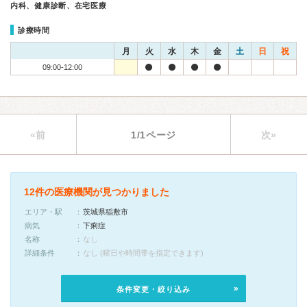
内科、健康診断、在宅医療
診療時間
月
火
水
木
金
土
日
祝
09:00-12:00
«前
1/1ページ
次»
12件の医療機関が見つかりました
エリア・駅
茨城県稲敷市
病気
下痢症
名称
なし
詳細条件
なし (曜日や時間帯を指定できます)
条件変更・絞り込み