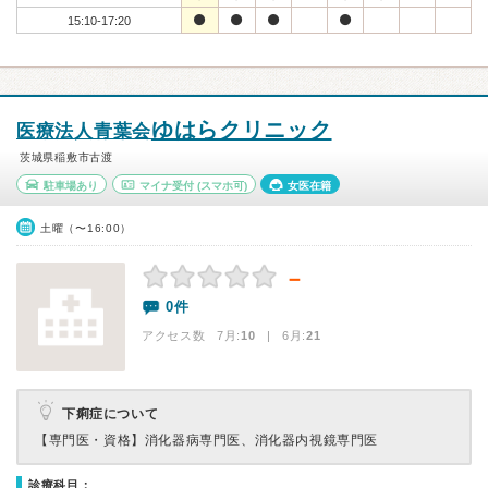
15:10-17:20
ゆはらクリニック
医療法人青葉会
茨城県稲敷市古渡
駐車場あり
マイナ受付
(スマホ可)
女医在籍
土曜（〜16:00）
－
0件
アクセス数 7月:
10
| 6月:
21
下痢症について
【専門医・資格】
消化器病専門医、消化器内視鏡専門医
診療科目：