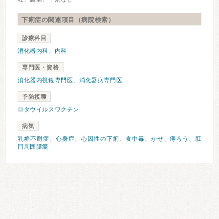
下痢症の関連項目（病院検索）
診療科目
消化器内科
、
内科
専門医・資格
消化器内視鏡専門医
、
消化器病専門医
予防接種
ロタウイルスワクチン
病気
乳糖不耐症
、
心身症
、
心因性の下痢
、
食中毒
、
かぜ
、
痔ろう
、
肛
門周囲膿瘍