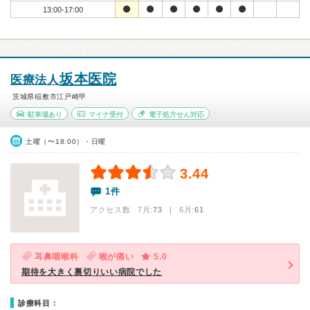
13:00-17:00
坂本医院
医療法人
茨城県稲敷市江戸崎甲
駐車場あり
マイナ受付
電子処方せん対応
土曜（〜18:00）・日曜
3.44
1件
アクセス数 7月:
73
| 6月:
61
耳鼻咽喉科
喉が痛い
5.0
期待を大きく裏切りいい病院でした
診療科目：