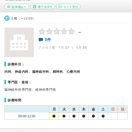
駐車場あり
電子決済可
マイナ受付
土曜（〜12:00）
－
0件
アクセス数 7月:
17
| 6月:
25
診療科目：
内科、神経内科、脳神経外科、精神科、心療内科
専門医・資格：
脳神経外科専門医、精神科専門医
診療時間
月
火
水
木
金
土
日
祝
09:00-12:00