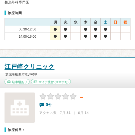
整形外科専門医
診療時間
月
火
水
木
金
土
日
祝
08:30-12:30
14:00-18:00
江戸崎クリニック
茨城県稲敷市江戸崎甲
駐車場あり
マイナ受付
(スマホ可)
－
0件
アクセス数 7月:
31
| 6月:
14
診療科目：