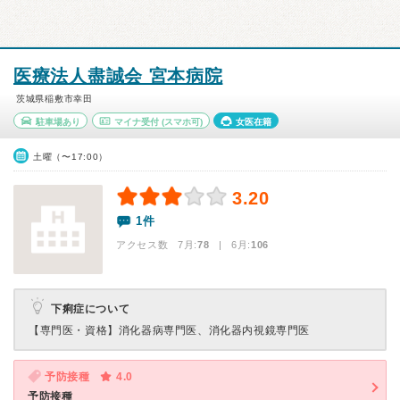
医療法人盡誠会 宮本病院
茨城県稲敷市幸田
駐車場あり
マイナ受付
(スマホ可)
女医在籍
土曜（〜17:00）
3.20
1件
アクセス数 7月:
78
| 6月:
106
下痢症について
【専門医・資格】
消化器病専門医、消化器内視鏡専門医
予防接種
4.0
予防接種