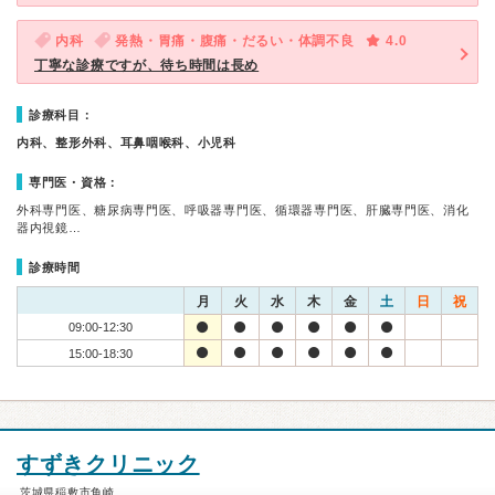
内科
発熱・胃痛・腹痛・だるい・体調不良
4.0
丁寧な診療ですが、待ち時間は長め
診療科目：
内科、整形外科、耳鼻咽喉科、小児科
専門医・資格：
外科専門医、糖尿病専門医、呼吸器専門医、循環器専門医、肝臓専門医、消化
器内視鏡…
診療時間
月
火
水
木
金
土
日
祝
09:00-12:30
15:00-18:30
すずきクリニック
茨城県稲敷市角崎