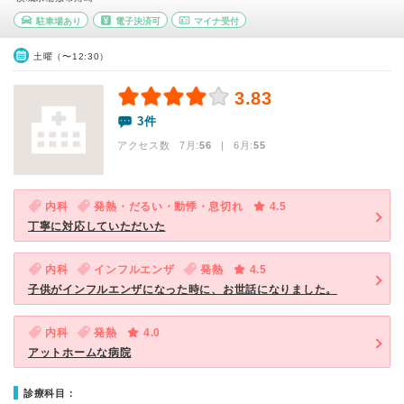
駐車場あり
電子決済可
マイナ受付
土曜（〜12:30）
3.83
3件
アクセス数 7月:
56
| 6月:
55
内科
発熱・だるい・動悸・息切れ
4.5
丁寧に対応していただいた
内科
インフルエンザ
発熱
4.5
子供がインフルエンザになった時に、お世話になりました。
内科
発熱
4.0
アットホームな病院
診療科目：