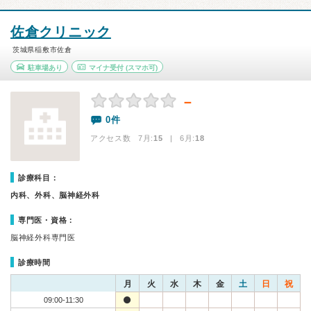
佐倉クリニック
茨城県稲敷市佐倉
駐車場あり
マイナ受付
(スマホ可)
－
0件
アクセス数 7月:
15
| 6月:
18
診療科目：
内科、外科、脳神経外科
専門医・資格：
脳神経外科専門医
診療時間
月
火
水
木
金
土
日
祝
09:00-11:30