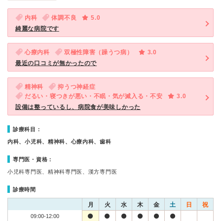
内科
体調不良
5.0
綺麗な病院です
心療内科
双極性障害（躁うつ病）
3.0
最近の口コミが無かったので
精神科
抑うつ神経症
だるい・寝つきが悪い・不眠・気が滅入る・不安
3.0
設備は整っているし、病院食が美味しかった
診療科目：
内科、小児科、精神科、心療内科、歯科
専門医・資格：
小児科専門医、精神科専門医、漢方専門医
診療時間
月
火
水
木
金
土
日
祝
09:00-12:00