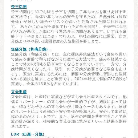
帝王切開
帝王切開は手術でお腹と子宮を切開して赤ちゃんを取りあげる出
産方法です。母体や赤ちゃんの安全を守るため、自然分娩（経腟
分娩）が難しい場合やリスクが高いと判断された際に行われま
す。 あらかじめ日程を決めて行う予定帝王切開と、分娩中に母児
の状況が悪化した際に行う緊急帝王切開があります。いずれも麻
酔下（下半身または全身）で行われ、術後の回復には通常、自然
分娩よりやや長い1週間程度の入院期間を要します。
無痛分娩（和痛分娩）
無痛分娩（和痛分娩）とは、主に硬膜外鎮痛法という麻酔を用い
て痛みを麻酔で和らげながら出産する方法です。痛みを軽減する
ことで体力の消耗を防ぎやすくなるとされています。一方で、分
娩時間が長くなったり、吸引・鉗子分娩が必要となる場合もあり
ます。安全に実施するためには、麻酔や分娩管理に習熟した医師
のいる施設を選ぶことが重要です。2024年時点で国内787施設が
実施し、全体の13.8％を占めています。
立会出産
立会出産は、出産時に家族などが立ち会う出産スタイルです。配
偶者（パートナー）の立ち会いが一般的ですが、施設によっては
兄・姉などお子さんの立ち会いが可能なケースもあります。家族
のサポートにより産婦の不安や緊張が軽減され、安心して出産に
臨めるのがメリットです。また、誕生の瞬間を共有することで家
族の絆が深まり、積極的な育児参加に繋がるといった効果も期待
されます。
LDR（出産・分娩）