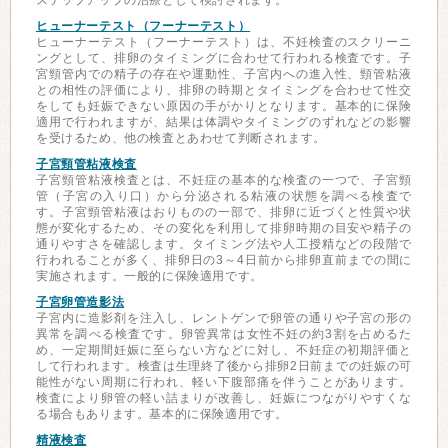
ステップアップの治療として検討されます。
ヒューナーテスト（フーナーテスト）
ヒューナーテスト（フーナーテスト）は、不妊検査のスクリーニ
ングとして、排卵のタイミングに合わせて行われる検査です。子
宮頸管内での精子の存在や運動性、子宮内への進入性、頸管粘液
との相性の評価により、排卵の時期とタイミングを合わせて性交
をしても妊娠できない原因の手がかりとなります。基本的に保険
適用で行われますが、結果は体調やタイミングのずれなどの影響
を受けるため、他の検査とあわせて判断されます。
子宮頸管粘液検査
子宮頸管粘液検査とは、不妊症の基本的な検査の一つで、子宮頸
管（子宮の入り口）から分泌される粘液の状態を調べる検査で
す。子宮頸管粘液はおりものの一部で、排卵に近づくと性質や状
態が変化するため、その変化を利用して排卵時期の目安や精子の
通りやすさを確認します。タイミング法や人工授精などの段階で
行われることが多く、排卵日の3～4日前から排卵直前までの間に
実施されます。一般的に保険適用です。
子宮卵管造影法
子宮内に造影剤を注入し、レントゲンで卵管の通りや子宮の形の
異常を調べる検査です。卵管異常は女性不妊の約3割を占めるた
め、一定期間妊娠に至らない方などに対し、不妊症の初期評価と
して行われます。検査は生理終了後から排卵2日前までの妊娠の可
能性がない周期に行われ、軽い下腹部痛を伴うことがあります。
検査により卵管の軽い詰まりが改善し、妊娠につながりやすくな
る場合もあります。基本的に保険適用です。
精液検査