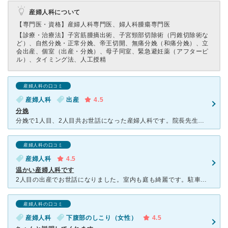
産婦人科について
【専門医・資格】
産婦人科専門医、婦人科腫瘍専門医
【診療・治療法】
子宮筋腫摘出術、子宮頸部切除術（円錐切除術な
ど）、自然分娩・正常分娩、帝王切開、無痛分娩（和痛分娩）、立
会出産、個室（出産・分娩）、母子同室、緊急避妊薬（アフターピ
ル）、タイミング法、人工授精
産婦人科の口コミ
産婦人科
出産
4.5
分娩
分娩で1人目、2人目共お世話になった産婦人科です。院長先生も副院長先生もとても穏やかな優しい方で話しやすい先生で助産師さん達もみなさん優しい方ばかりです。受付の方は淡々としているイメージです。妊婦検診
産婦人科の口コミ
産婦人科
4.5
温かい産婦人科です
2人目の出産でお世話になりました。室内も庭も綺麗です。駐車場もたくさんあります。 オモチャがたくさんあるキッズルームがあったので子どもも飽きずに待っていられたので1人目も連れて健診に行けました。
産婦人科の口コミ
産婦人科
下腹部のしこり（女性）
4.5