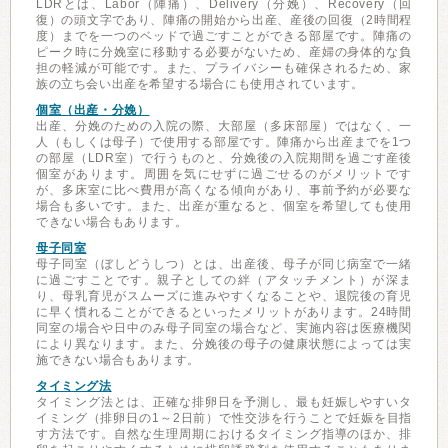
LDRとは、Labor（陣痛）、Delivery（分娩）、Recovery（回
復）の頭文字であり、陣痛の開始から出産、産後の回復（2時間程
度）までを一つのベッドで過ごすことができる部屋です。陣痛の
ピーク時に分娩室に移動する必要がないため、産婦の身体的な負
担の軽減が可能です。また、プライバシーも確保されるため、家
族の立ち会い出産を希望する場合にも使用されています。
個室（出産・分娩）
出産、分娩のための入院の際、大部屋（多床部屋）ではなく、一
人（もしくは母子）で使用する部屋です。陣痛から出産までを1つ
の部屋（LDR室）で行うものと、分娩後の入院期間を過ごす産後
個室があります。周囲を気にせずに過ごせるのがメリットです
が、多床室に比べ費用が高くなる傾向があり、事前予約が必要な
場合も多いです。また、出産が重なると、個室を希望しても使用
できない場合もあります。
母子同室
母子同室（ぼしどうしつ）とは、出産後、母子が同じ病室で一緒
に過ごすことです。親子としての絆（アタッチメント）が深ま
り、母乳育児がスムーズに進みやすくなることや、退院後の育児
に早く慣れることができるといったメリットがあります。24時間
同室の場合や日中のみ母子同室の場合など、実施内容は医療機関
により異なります。また、分娩後の母子の健康状態によっては実
施できない場合もあります。
タイミング法
タイミング法とは、正確な排卵日を予測し、最も妊娠しやすいタ
イミング（排卵日の1～2日前）で性交渉を行うことで妊娠を目指
す方法です。自然な生理周期におけるタイミング指導のほか、排