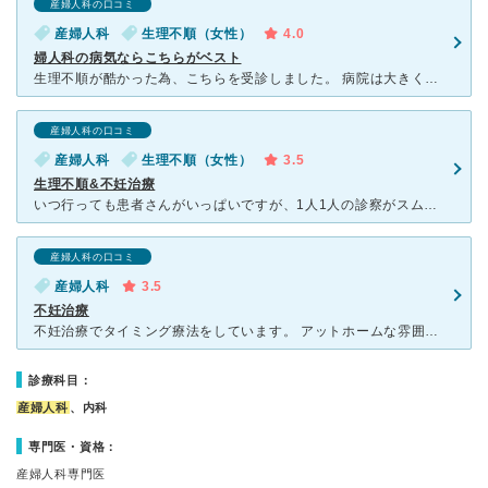
産婦人科の口コミ
産婦人科
生理不順（女性）
4.0
婦人科の病気ならこちらがベスト
生理不順が酷かった為、こちらを受診しました。 病院は大きくはないですが、一軒家のようなアットホームな雰囲気です。 産婦人科のみの病院なので、妊婦さんに会う事がなく、妊活中の私にはとてもありがたかっ
産婦人科の口コミ
産婦人科
生理不順（女性）
3.5
生理不順&不妊治療
いつ行っても患者さんがいっぱいですが、1人1人の診察がスムーズで待ち時間はそこまで長くないです。 先生は余計なことは言わず、必要な事だけ淡々と話す感じですが、必要な検査はしっかりしてくれるので安
産婦人科の口コミ
産婦人科
3.5
不妊治療
不妊治療でタイミング療法をしています。 アットホームな雰囲気の病院で看護師さんはとてもやさしいです。先生はくわしく説明してくれないように感じますが、自分から聞かないと教えてくれないのかもしれません。
診療科目：
産婦人科
、内科
専門医・資格：
産婦人科専門医