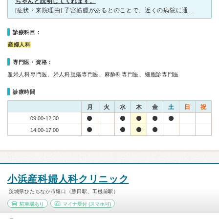
ちゃんと説明してくれます。
[症状・来院理由] 子宮筋腫があるとのことで、近くの病院に通っていましたが、先生が私には合わず不安だったため、詳しく調べてもらうために来院。 [医師の診断・治療法] 内診、MRI検査など、詳しく
診療科目：
産婦人科
専門医・資格：
産婦人科専門医、婦人科腫瘍専門医、麻酔科専門医、細胞診専門医
診療時間
月
火
水
木
金
土
日
祝
09:00-12:30
14:00-17:00
小浜産科婦人科クリニック
茨城県ひたちなか市堀口（勝田駅、工機前駅）
駐車場あり
マイナ受付
(スマホ可)