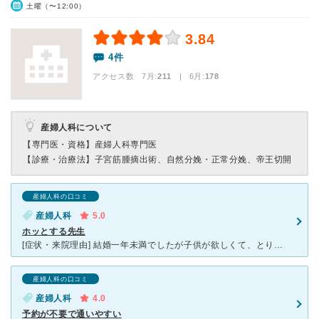
土曜（〜12:00）
3.84
4件
アクセス数 7月:
211
| 6月:
178
産婦人科について
【専門医・資格】
産婦人科専門医
【診療・治療法】
子宮筋腫摘出術、自然分娩・正常分娩、帝王切開
産婦人科の口コミ
産婦人科
5.0
ホッとする先生
[症状・来院理由] 結婚一年未満でしたが子供が欲しくて、とりあえず自分の身体の検査がてら相談に行きました。 [医師の診断・治療法] 一年未満だと不妊とは言えないようですが血液、卵管検査、漢方
産婦人科の口コミ
産婦人科
4.0
予約が不要で通いやすい