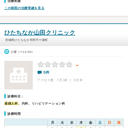
治療実績
この病院の治療実績を見る
ひたちなか山田クリニック
茨城県ひたちなか市阿字ケ浦町
土曜（〜12:00）
－
0件
アクセス数 7月:
10
| 6月:
8
診療科目：
産婦人科
、内科、リハビリテーション科
診療時間
月
火
水
木
金
土
日
祝