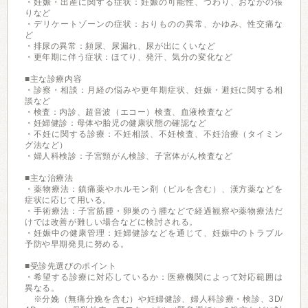
・妊娠・出産に関する症状：妊娠の可能性、つわり、おなかの張
りなど
・デリケートゾーンの症状：おりものの異常、かゆみ、性交痛な
ど
・排尿の異常：頻尿、尿漏れ、尿が出にくいなど
・更年期に伴う症状：ほてり、発汗、気分の変化など
■主な診療内容
・診察・相談：月経の悩みや更年期症状、妊娠・避妊に関する相
談など
・検査：内診、超音波（エコー）検査、血液検査など
・妊婦健診：母体や胎児の健康状態の確認など
・不妊に関する診療：不妊相談、不妊検査、不妊治療（タイミン
グ法など）
・婦人科検診：子宮頸がん検診、子宮体がん検査など
■主な治療法
・薬物療法：鎮痛薬やホルモン剤（ピルを含む）、漢方薬などを
症状に応じて用いる。
・手術療法：子宮筋腫・卵巣のう腫などで経過観察や薬物療法だ
けでは改善が難しい場合などに検討される。
・妊娠中の健康管理：妊婦健診などを通じて、妊娠中のトラブル
予防や早期発見に努める。
■受診先選びのポイント
・希望する診療に対応しているか：医療機関によって対応範囲は
異なる。
※分娩（無痛分娩を含む）や妊婦健診、婦人科診療・検診、3D/