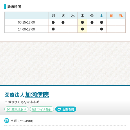
診療時間
月
火
水
木
金
土
日
祝
08:15-12:00
14:00-17:00
加瀬病院
医療法人
茨城県ひたちなか市市毛
駐車場あり
マイナ受付
女医在籍
土曜（〜13:00）