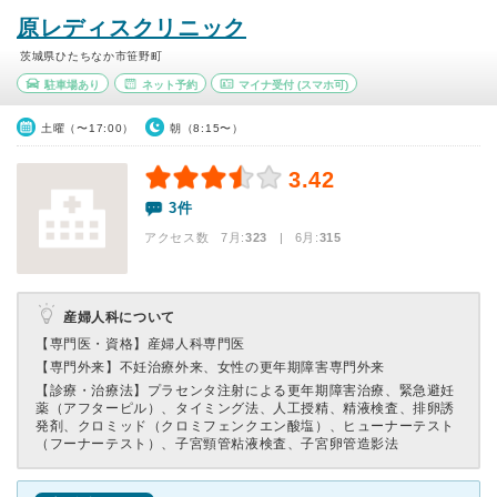
原レディスクリニック
茨城県ひたちなか市笹野町
駐車場あり
ネット予約
マイナ受付
(スマホ可)
土曜（〜17:00）
朝（8:15〜）
3.42
3件
アクセス数 7月:
323
| 6月:
315
産婦人科について
【専門医・資格】
産婦人科専門医
【専門外来】
不妊治療外来、女性の更年期障害専門外来
【診療・治療法】
プラセンタ注射による更年期障害治療、緊急避妊
薬（アフターピル）、タイミング法、人工授精、精液検査、排卵誘
発剤、クロミッド（クロミフェンクエン酸塩）、ヒューナーテスト
（フーナーテスト）、子宮頸管粘液検査、子宮卵管造影法