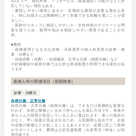
4Dエコー、母乳外来、アフターピル（緊急避妊）の処方などに対
応していない場合もある。
・通院しやすい場所にあるか：定期的な通院が必要な場合も多
く、特に妊婦さんは陣痛時にすぐ到着できる距離を選ぶことが望
ましい。
・医師やスタッフに相談しやすいか：女性特有のデリケートな問
題を扱うため、疑問や悩みを相談しやすい環境であることが大
切。
■費用
・保険適用となる主な診療：月経異常や婦人科疾患の診察・検
査・治療など
・自由診療（自費）：妊婦健診、正常な出産（経腟分娩）など
※妊婦健診や経腟分娩では公的な助成制度が利用できる場合があ
ります
産婦人科の関連項目（病院検索）
診療・治療法
自然分娩・正常分娩
自然分娩・正常分娩（経腟分娩）は、できるだけ医療的な処置を
行わず、自然な陣痛といきみで赤ちゃんを産む方法です。母体や
赤ちゃんの状態が安定しているときに選ばれます。体への負担が
少なく、早い回復が見込まれるため、入院期間も短めです。出血
や会陰の裂傷などが起こることもありますが、必要に応じて医師
がサポートします。費用は公的支援制度（出産育児一時金）が利
用可能です。