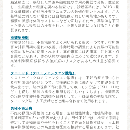
精液検査は、採取した精液を顕微鏡や専用の機器で分析、数値化
し、生殖能力の程度を調べる検査です。診断基準には、WHO（世
界保健機関）の精液検査マニュアルの数値が用いられます。この
基準値に満たない場合には自然妊娠が難しい可能性があります。
精液の状態は体調やストレスなどで変動するため、基準値を下回
った場合は複数回の検査を行い、正確な診断につなげることが推
奨されます。
排卵誘発剤
排卵誘発剤は、不妊治療でよく用いられる薬の一つです。排卵障
害や排卵周期の乱れの改善、排卵時期の調整により妊娠の可能性
を高めるために使用されます。薬の形状には内服薬・注射薬・点
鼻薬などがあり、体の状態や治療内容に応じて選択されます。卵
巣過剰刺激症候群や多胎妊娠のリスクがあるため注意が必要で
す。
クロミッド（クロミフェンクエン酸塩）
クロミッド（クロミフェンクエン酸塩）は、不妊治療で用いられ
る排卵誘発剤のひとつで、間接的に卵巣に働きかけて排卵を促す
飲み薬です。脳の視床下部に作用してホルモン分泌（FSH・LHな
ど）を促し、卵胞の成長と排卵を起こしやすくします。排卵障害
の治療や排卵時期の調整を目的として、不妊治療の初期段階で、
タイミング法・人工授精などと組み合わせて使用されます。
男性不妊治療
不妊の原因が男性側にある場合、造精機能障害、性機能障害、精
路通過障害の3つの要因があります。男性不妊では、検査で原因を
特定して薬物療法や手術を行うことで妊娠を目指すほか、人工授
精や顕微授精などの高度生殖医療を検討する場合もあります。効