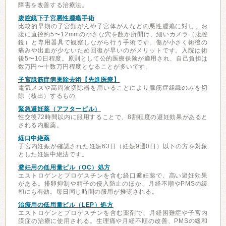
障害を改善する治療法。
腹腔鏡下子宮悪性腫瘍手術
比較的早期の子宮頸がんや子宮体がんなどの悪性腫瘍に対し、お
腹に直径約5〜12mmの小さな穴を数か所開け、細いカメラ（腹腔
鏡）と専用器具で観察しながら行う手術です。傷が小さく術後の
痛みや出血が少ないため回復が早いのがメリットです。入院は術
後5〜10日程度。原則として公的医療保険が適用され、自己負担は
数万円〜十数万円程度となることが多いです。
子宮腺筋症病巣除去術【先進医療】
電気メスや高周波切除器を用いることにより腺筋症組織のみを切
除（核出）するもの
緊急避妊薬（アフターピル）
性交後72時間以内に服用することで、8割程度の避妊効果があると
される内服薬。
経口中絶薬
子宮内妊娠が確認された妊娠63日（妊娠9週0日）以下の方を対象
とした妊娠中絶法です。
避妊用の低用量ピル（OC）処方
エストロゲンとプロゲスチンを含む経口避妊薬で、高い避妊効果
がある。排卵抑制や精子の侵入防止のほか、月経不順やPMSの緩
和にも有効。毎日同じ時間の服用が推奨される。
治療用の低用量ピル（LEP）処方
エストロゲンとプロゲスチンを含む薬剤で、月経困難症や子宮内
膜症の治療に使用される。生理痛や月経不順の改善、PMSの緩和