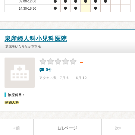
09:00-12:00
14:30-18:30
泉産婦人科小児科医院
茨城県ひたちなか市市毛
－
0件
アクセス数 7月:
6
| 6月:
10
診療科目：
産婦人科
«前
1/1ページ
次»