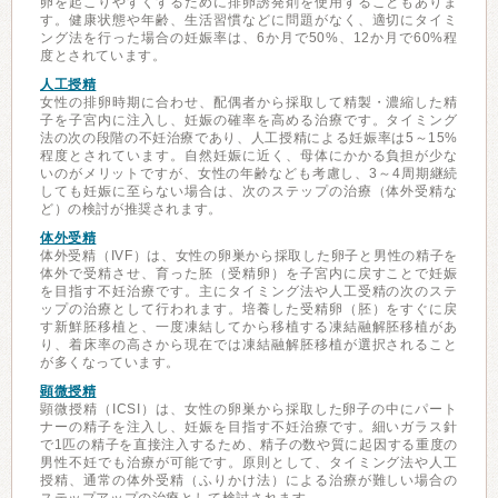
卵を起こりやすくするために排卵誘発剤を使用することもありま
す。健康状態や年齢、生活習慣などに問題がなく、適切にタイミ
ング法を行った場合の妊娠率は、6か月で50%、12か月で60%程
度とされています。
人工授精
女性の排卵時期に合わせ、配偶者から採取して精製・濃縮した精
子を子宮内に注入し、妊娠の確率を高める治療です。タイミング
法の次の段階の不妊治療であり、人工授精による妊娠率は5～15%
程度とされています。自然妊娠に近く、母体にかかる負担が少な
いのがメリットですが、女性の年齢なども考慮し、3～4周期継続
しても妊娠に至らない場合は、次のステップの治療（体外受精な
ど）の検討が推奨されます。
体外受精
体外受精（IVF）は、女性の卵巣から採取した卵子と男性の精子を
体外で受精させ、育った胚（受精卵）を子宮内に戻すことで妊娠
を目指す不妊治療です。主にタイミング法や人工受精の次のステ
ップの治療として行われます。培養した受精卵（胚）をすぐに戻
す新鮮胚移植と、一度凍結してから移植する凍結融解胚移植があ
り、着床率の高さから現在では凍結融解胚移植が選択されること
が多くなっています。
顕微授精
顕微授精（ICSI）は、女性の卵巣から採取した卵子の中にパート
ナーの精子を注入し、妊娠を目指す不妊治療です。細いガラス針
で1匹の精子を直接注入するため、精子の数や質に起因する重度の
男性不妊でも治療が可能です。原則として、タイミング法や人工
授精、通常の体外受精（ふりかけ法）による治療が難しい場合の