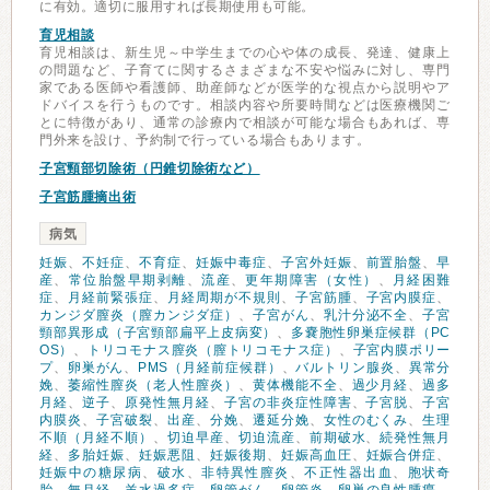
に有効。適切に服用すれば長期使用も可能。
育児相談
育児相談は、新生児～中学生までの心や体の成長、発達、健康上
の問題など、子育てに関するさまざまな不安や悩みに対し、専門
家である医師や看護師、助産師などが医学的な視点から説明やア
ドバイスを行うものです。相談内容や所要時間などは医療機関ご
とに特徴があり、通常の診療内で相談が可能な場合もあれば、専
門外来を設け、予約制で行っている場合もあります。
子宮頸部切除術（円錐切除術など）
子宮筋腫摘出術
病気
妊娠
、
不妊症
、
不育症
、
妊娠中毒症
、
子宮外妊娠
、
前置胎盤
、
早
産
、
常位胎盤早期剥離
、
流産
、
更年期障害（女性）
、
月経困難
症
、
月経前緊張症
、
月経周期が不規則
、
子宮筋腫
、
子宮内膜症
、
カンジダ膣炎（膣カンジダ症）
、
子宮がん
、
乳汁分泌不全
、
子宮
頸部異形成（子宮頸部扁平上皮病変）
、
多嚢胞性卵巣症候群（PC
OS）
、
トリコモナス膣炎（膣トリコモナス症）
、
子宮内膜ポリー
プ
、
卵巣がん
、
PMS（月経前症候群）
、
バルトリン腺炎
、
異常分
娩
、
萎縮性膣炎（老人性膣炎）
、
黄体機能不全
、
過少月経
、
過多
月経
、
逆子
、
原発性無月経
、
子宮の非炎症性障害
、
子宮脱
、
子宮
内膜炎
、
子宮破裂
、
出産
、
分娩
、
遷延分娩
、
女性のむくみ
、
生理
不順（月経不順）
、
切迫早産
、
切迫流産
、
前期破水
、
続発性無月
経
、
多胎妊娠
、
妊娠悪阻
、
妊娠後期
、
妊娠高血圧
、
妊娠合併症
、
妊娠中の糖尿病
、
破水
、
非特異性膣炎
、
不正性器出血
、
胞状奇