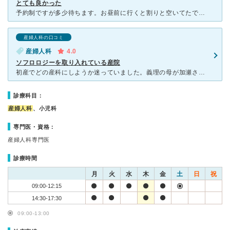
とても良かった
予約制ですが多少待ちます。お昼前に行くと割りと空いてたです。待ち時間が長いと、必ずではないですが、お茶やお菓子を配ってくれて心遣いが嬉しかったです。 先生も選べるので、自分に合った先生に見てもらえま
産婦人科の口コミ
産婦人科
4.0
ソフロロジーを取り入れている産院
初産でどの産科にしようか迷っていました。義理の母が加瀬さんで出産したことと、ソフロロジー出産を推奨している産科なので選びました。 マタニティヨガと同じようにソフロロジー教室も開かれて分かりやすく学ぶ
診療科目：
産婦人科
、小児科
専門医・資格：
産婦人科専門医
診療時間
月
火
水
木
金
土
日
祝
09:00-12:15
14:30-17:30
09:00-13:00