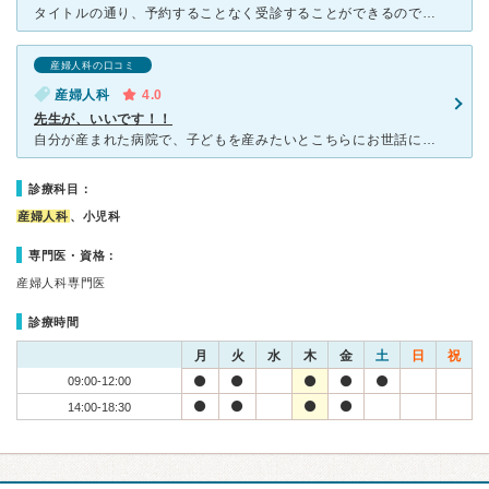
タイトルの通り、予約することなく受診することができるので通うのが苦じゃありません。待ち時間も比較的短いです。また、診察するほどのことじゃないとき(生理が来たという報告など)は電話で先生に伝えて指示を受
産婦人科の口コミ
産婦人科
4.0
先生が、いいです！！
自分が産まれた病院で、子どもを産みたいとこちらにお世話になることにしました。 初期に2回、安定期に入ってからも1回出血していたので、嬉しい反面、不安な気持ちをかかえ、敏感にもなっていました。
診療科目：
産婦人科
、小児科
専門医・資格：
産婦人科専門医
診療時間
月
火
水
木
金
土
日
祝
09:00-12:00
14:00-18:30