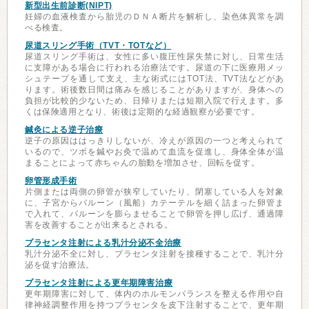
新型出生前診断(NIPT)
妊婦の血液検査から胎児のＤＮＡ断片を解析し、染色体異常を調
べる検査。
尿道スリング手術（TVT・TOTなど）
尿道スリング手術は、女性に多い腹圧性尿失禁に対し、日常生活
に支障がある場合に行われる治療法です。尿道の下に医療用メッ
シュテープを通して支え、主な術式にはTOT法、TVT法などがあ
ります。術後数日間は痛みを感じることがありますが、身体への
負担が比較的少ないため、日帰りまたは短期入院で行えます。多
くは保険適用となり、術後は定期的な経過観察が必要です。
鍼灸による逆子治療
逆子の原因ははっきりしないが、冷えが原因の一つと考えられて
いるので、ツボを鍼やお灸で温めて血流を促進し、身体全体が温
まることによって赤ちゃんの胎動を増加させ、回転を促す。
卵管形成手術
片側または両側の卵管が狭窄していたり、閉塞している人を対象
に、子宮からバルーン（風船）カテーテルを細く詰まった卵管ま
で入れて、バルーンを膨らませることで卵管を押し広げ、通過障
害を改善することが出来るとされる。
プラセンタ注射による乳汁分泌不全治療
乳汁分泌不全に対し、プラセンタ注射を接種することで、乳汁分
泌を促す治療法。
プラセンタ注射による更年期障害治療
更年期障害に対して、体内のホルモンバランスを整える作用や自
律神経調整作用を持つプラセンタを皮下注射することで、更年期