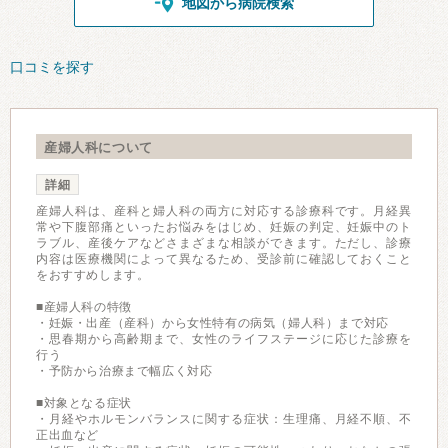
地図から病院検索
口コミを探す
産婦人科について
詳細
産婦人科は、産科と婦人科の両方に対応する診療科です。月経異
常や下腹部痛といったお悩みをはじめ、妊娠の判定、妊娠中のト
ラブル、産後ケアなどさまざまな相談ができます。ただし、診療
内容は医療機関によって異なるため、受診前に確認しておくこと
をおすすめします。
■産婦人科の特徴
・妊娠・出産（産科）から女性特有の病気（婦人科）まで対応
・思春期から高齢期まで、女性のライフステージに応じた診療を
行う
・予防から治療まで幅広く対応
■対象となる症状
・月経やホルモンバランスに関する症状：生理痛、月経不順、不
正出血など