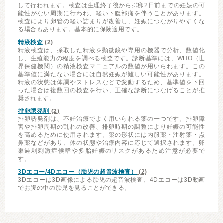
して行われます。検査は生理終了後から排卵2日前までの妊娠の可
能性がない周期に行われ、軽い下腹部痛を伴うことがあります。
検査により卵管の軽い詰まりが改善し、妊娠につながりやすくな
る場合もあります。基本的に保険適用です。
精液検査
(2)
精液検査は、採取した精液を顕微鏡や専用の機器で分析、数値化
し、生殖能力の程度を調べる検査です。診断基準には、WHO（世
界保健機関）の精液検査マニュアルの数値が用いられます。この
基準値に満たない場合には自然妊娠が難しい可能性があります。
精液の状態は体調やストレスなどで変動するため、基準値を下回
った場合は複数回の検査を行い、正確な診断につなげることが推
奨されます。
排卵誘発剤
(2)
排卵誘発剤は、不妊治療でよく用いられる薬の一つです。排卵障
害や排卵周期の乱れの改善、排卵時期の調整により妊娠の可能性
を高めるために使用されます。薬の形状には内服薬・注射薬・点
鼻薬などがあり、体の状態や治療内容に応じて選択されます。卵
巣過剰刺激症候群や多胎妊娠のリスクがあるため注意が必要で
す。
3Dエコー/4Dエコー（胎児の超音波検査）
(2)
3Dエコーは3D画像による胎児の超音波検査、4Dエコーは3D動画
でお腹の中の胎児を見ることができる。