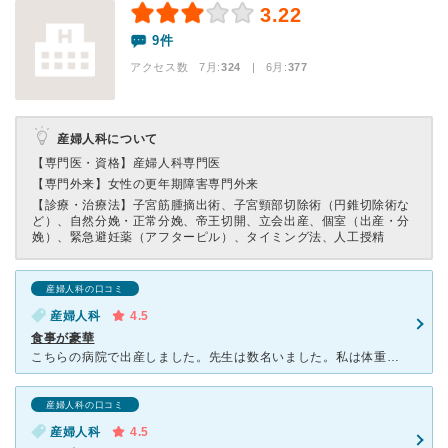
3.22
9件
アクセス数 7月:
324
| 6月:
377
産婦人科について
【専門医・資格】
産婦人科専門医
【専門外来】
女性の更年期障害専門外来
【診療・治療法】
子宮筋腫摘出術、子宮頸部切除術（円錐切除術な
ど）、自然分娩・正常分娩、帝王切開、立会出産、個室（出産・分
娩）、緊急避妊薬（アフターピル）、タイミング法、人工授精
産婦人科の口コミ
産婦人科
4.5
食事が豪華
こちらの病院で出産しました。先生は数名いました。私は体重管理に厳しい先生を指名して検診を受けていました。その先生以外は厳しく言われなかったような？みなさん、先生は優しいです。助産師さんもとても優しくて
産婦人科の口コミ
産婦人科
4.5