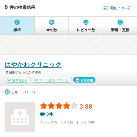
6
件の検索結果
表示順について
標準
★の数
レビュー数
新着・更新
はやかわクリニック
茨城県ひたちなか市津田
駐車場あり
マイナ受付
(スマホ可)
女医在籍
土曜（〜12:30）
3.88
9件
アクセス数 7月:
628
| 6月:
750