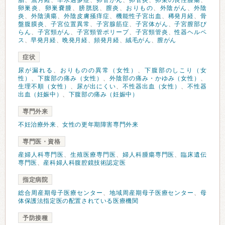
胎
、
無月経
、
羊水過多症
、
卵管がん
、
卵管炎
、
卵巣の良性腫瘍
、
卵巣炎
、
卵巣嚢腫
、
膀胱脱
、
膣炎
、
おりもの
、
外陰がん
、
外陰
炎
、
外陰潰瘍
、
外陰皮膚掻痒症
、
機能性子宮出血
、
稀発月経
、
骨
盤腹膜炎
、
子宮位置異常
、
子宮腺筋症
、
子宮体がん
、
子宮膣部び
らん
、
子宮頸がん
、
子宮頸管ポリープ
、
子宮頸管炎
、
性器ヘルペ
ス
、
早発月経
、
晩発月経
、
頻発月経
、
絨毛がん
、
膣がん
症状
尿が漏れる
、
おりものの異常（女性）
、
下腹部のしこり（女
性）
、
下腹部の痛み（女性）
、
外陰部の痛み・かゆみ（女性）
、
生理不順（女性）
、
尿が出にくい
、
不性器出血（女性）
、
不性器
出血（妊娠中）
、
下腹部の痛み（妊娠中）
専門外来
不妊治療外来
、
女性の更年期障害専門外来
専門医・資格
産婦人科専門医
、
生殖医療専門医
、
婦人科腫瘍専門医
、
臨床遺伝
専門医
、
産科婦人科腹腔鏡技術認定医
指定病院
総合周産期母子医療センター
、
地域周産期母子医療センター
、
母
体保護法指定医の配置されている医療機関
予防接種