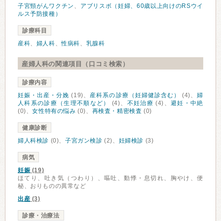
子宮頸がんワクチン
、
アブリスボ（妊婦、60歳以上向けのRSウイ
ルス予防接種）
診療科目
産科
、
婦人科
、
性病科
、
乳腺科
産婦人科の関連項目（口コミ検索）
診療内容
妊娠・出産・分娩
(19)、
産科系の診療（妊婦健診含む）
(4)、
婦
人科系の診療（生理不順など）
(4)、
不妊治療
(4)、
避妊・中絶
(0)、
女性特有の悩み
(0)、
再検査・精密検査
(0)
健康診断
婦人科検診
(0)、
子宮ガン検診
(2)、
妊婦検診
(3)
病気
妊娠
(19)
ほてり、吐き気（つわり）、嘔吐、動悸・息切れ、胸やけ、便
秘、おりものの異常など
出産
(3)
診療・治療法