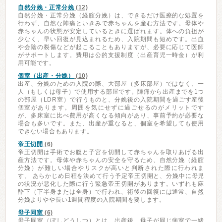
自然分娩・正常分娩
(12)
自然分娩・正常分娩（経腟分娩）は、できるだけ医療的な処置を
行わず、自然な陣痛といきみで赤ちゃんを産む方法です。母体や
赤ちゃんの状態が安定しているときに選ばれます。体への負担が
少なく、早い回復が見込まれるため、入院期間も短めです。出血
や会陰の裂傷などが起こることもありますが、必要に応じて医師
がサポートします。費用は公的支援制度（出産育児一時金）が利
用可能です。
個室（出産・分娩）
(10)
出産、分娩のための入院の際、大部屋（多床部屋）ではなく、一
人（もしくは母子）で使用する部屋です。陣痛から出産までを1つ
の部屋（LDR室）で行うものと、分娩後の入院期間を過ごす産後
個室があります。周囲を気にせずに過ごせるのがメリットです
が、多床室に比べ費用が高くなる傾向があり、事前予約が必要な
場合も多いです。また、出産が重なると、個室を希望しても使用
できない場合もあります。
帝王切開
(6)
帝王切開は手術でお腹と子宮を切開して赤ちゃんを取りあげる出
産方法です。母体や赤ちゃんの安全を守るため、自然分娩（経腟
分娩）が難しい場合やリスクが高いと判断された際に行われま
す。 あらかじめ日程を決めて行う予定帝王切開と、分娩中に母児
の状況が悪化した際に行う緊急帝王切開があります。いずれも麻
酔下（下半身または全身）で行われ、術後の回復には通常、自然
分娩よりやや長い1週間程度の入院期間を要します。
母子同室
(6)
母子同室（ぼしどうしつ）とは、出産後、母子が同じ病室で一緒