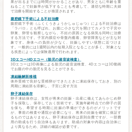
果が出るまでには時間がかかることがあり、男女ともに年齢を重
ねることで妊娠率が低下することも考慮して、適切な時期に夫婦
で治療を開始することが推奨されます。
腹腔鏡下手術による不妊治療
腹腔鏡下手術（ふくくうきょうかしゅじゅつ）による不妊治療は
「ラパロ」とも呼ばれ、お腹に小さな穴を開けてカメラで子宮や
卵巣、卵管を観察しながら、不妊の原因となる病気を同時に治療
する方法です。子宮内膜症や骨盤内癒着、卵管障害などが主な対
象です。身体への負担が少なく、妊娠しやすい状態に近づけま
す。一般的には1週間以内の短期入院となることが多く、対象とな
る疾患によっては保険適用で行われます。
3Dエコー/4Dエコー（胎児の超音波検査）
3Dエコーは3D画像による胎児の超音波検査、4Dエコーは3D動画
でお腹の中の胎児を見ることができる。
凍結融解胚移植
体外受精で良好な受精卵ができたときに凍結保存しておき、別の
周期に凍結胚を溶解し、子宮に戻す方法
卵子凍結保存
卵子凍結保存は、女性が将来の妊娠・出産に備えてあらかじめ卵
子を採取し、保存しておく技術です。実施年齢時点での卵子の質
を保ち、希望する時期に妊娠の準備ができるのがメリットです
が、事前の検査や通院が必要になり、将来の妊娠を確実に保証す
るものではありません。卵子凍結保存は原則自費ですが、一部費
用の助成を行う自治体もあります。助成の対象や内容は自治体に
より異なるため、詳細の確認が必要です。