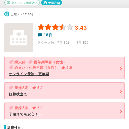
オンライン診療対応
女医在籍
土曜（〜12:00）
3.43
18件
アクセス数 7月:
501
| 6月:
520
婦人科
更年期障害（女性）
めまい・生理不順（女性）
5.0
オンライン受診 更年期
産婦人科
5.0
妊娠検査で
産婦人科
5.0
子連れでも安心！！
診療科目：