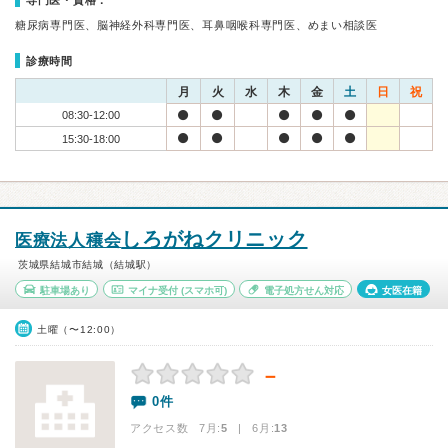
専門医・資格：
糖尿病専門医、脳神経外科専門医、耳鼻咽喉科専門医、めまい相談医
診療時間
月
火
水
木
金
土
日
祝
08:30-12:00
15:30-18:00
しろがねクリニック
医療法人穰会
茨城県結城市結城（結城駅）
駐車場あり
マイナ受付
(スマホ可)
電子処方せん対応
女医在籍
土曜（〜12:00）
－
0件
アクセス数 7月:
5
| 6月:
13