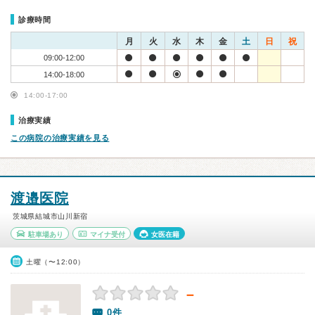
診療時間
月
火
水
木
金
土
日
祝
09:00-12:00
14:00-18:00
14:00-17:00
治療実績
この病院の治療実績を見る
渡邉医院
茨城県結城市山川新宿
駐車場あり
マイナ受付
女医在籍
土曜（〜12:00）
－
0件