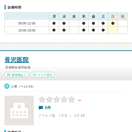
診療時間
月
火
水
木
金
土
日
祝
09:00-12:00
15:00-19:00
長沢医院
茨城県結城市結城
駐車場あり
マイナ受付
土曜（〜12:00）
－
0件
アクセス数 7月:
5
| 6月:
10