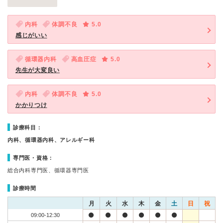
内科
体調不良
5.0
感じがいい
循環器内科
高血圧症
5.0
先生が大変良い
内科
体調不良
5.0
かかりつけ
診療科目：
内科、循環器内科、アレルギー科
専門医・資格：
総合内科専門医、循環器専門医
診療時間
月
火
水
木
金
土
日
祝
09:00-12:30