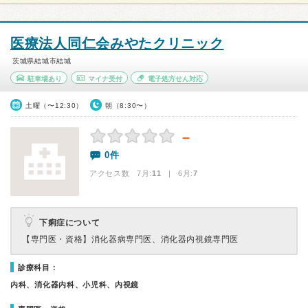
医療法人同仁会みやたクリニック
茨城県結城市結城
駐車場あり
マイナ受付
電子処方せん対応
土曜（〜12:30）
朝（8:30〜）
－
0件
アクセス数 7月:
11
| 6月:
7
下痢症について
【専門医・資格】
消化器病専門医、消化器内視鏡専門医
診療科目：
内科、消化器内科、小児科、内視鏡