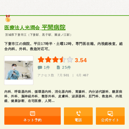
平間病院
医療法人光潤会
茨城県下妻市江（下妻駅、黒子駅、騰波ノ江駅）
下妻市江の病院。平日17時半・土曜12時。専門医在籍。内視鏡検査。総
合内科。外科。救急対応可。
3.54
1件
25件
アクセス数 7月:
501
| 6月:
467
内科、呼吸器内科、循環器内科、消化器内科、胃腸科、内分泌代謝科、糖尿病
科、外科、脳神経外科、整形外科、皮膚科、泌尿器科、肛門科、救急科、内視
鏡、健康診断、在宅医療、人間…
ネット予約
電話
公式サイト