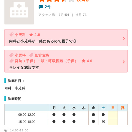
2件
アクセス数 7月:
54
| 6月:
71
小児科
4.0
内科と小児科が一緒にあるので親子で◎
小児科
気管支炎
発熱（子供）・咳・呼吸困難（子供）
4.0
キレイな施設です
診療科目：
内科、小児科
診療時間
月
火
水
木
金
土
日
祝
09:00-12:00
15:00-18:00
14:00-17:00