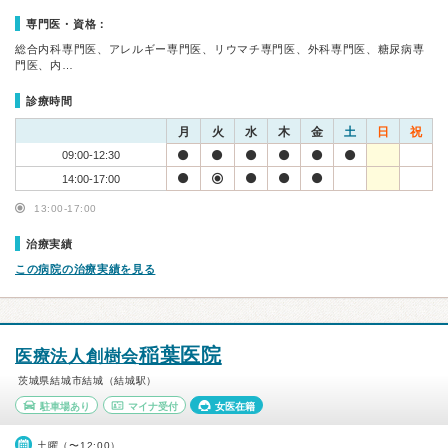
専門医・資格：
総合内科専門医、アレルギー専門医、リウマチ専門医、外科専門医、糖尿病専
門医、内…
診療時間
月
火
水
木
金
土
日
祝
09:00-12:30
14:00-17:00
13:00-17:00
治療実績
この病院の治療実績を見る
稲葉医院
医療法人創樹会
茨城県結城市結城（結城駅）
駐車場あり
マイナ受付
女医在籍
土曜（〜12:00）