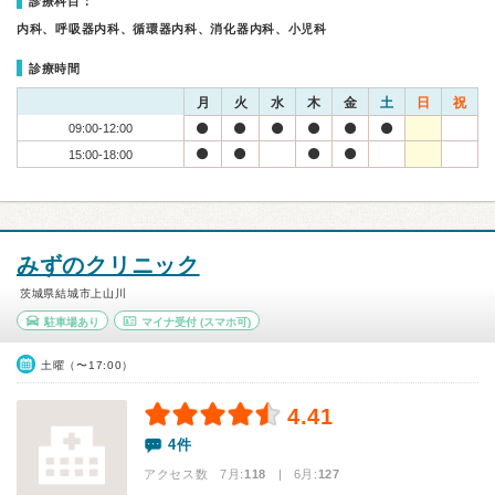
診療科目：
内科、呼吸器内科、循環器内科、消化器内科、小児科
診療時間
月
火
水
木
金
土
日
祝
09:00-12:00
15:00-18:00
みずのクリニック
茨城県結城市上山川
駐車場あり
マイナ受付
(スマホ可)
土曜（〜17:00）
4.41
4件
アクセス数 7月:
118
| 6月:
127