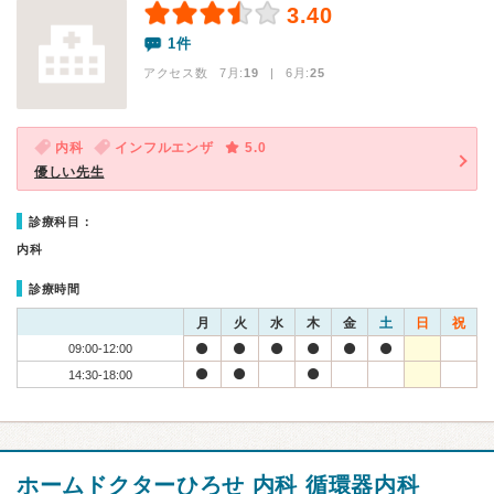
3.40
1件
アクセス数 7月:
19
| 6月:
25
内科
インフルエンザ
5.0
優しい先生
診療科目：
内科
診療時間
月
火
水
木
金
土
日
祝
09:00-12:00
14:30-18:00
ホームドクターひろせ 内科 循環器内科