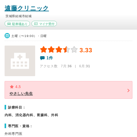
遠藤クリニック
茨城県結城市結城
駐車場あり
マイナ受付
土曜（〜19:00）・日曜
3.33
1件
アクセス数 7月:
36
| 6月:
31
4.5
やさしい先生
診療科目：
内科、消化器内科、胃腸科、外科
専門医・資格：
外科専門医