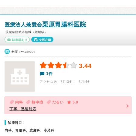
栗原胃腸科医院
医療法人兼愛会
茨城県結城市結城（結城駅）
駐車場あり
女医在籍
土曜（〜18:00）
3.44
1件
アクセス数 7月:
34
| 6月:
46
内科
熱中症
だるい
5.0
丁寧、迅速対応
診療科目：
内科、胃腸科、皮膚科、小児科