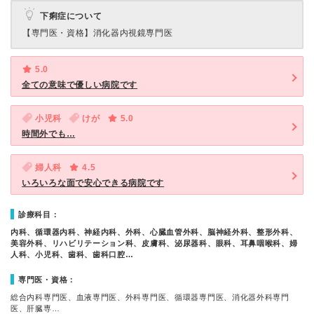
下痢症について
【専門医・資格】
消化器内視鏡専門医
5.0
全ての意味で優しい病院です
小児科
けが
5.0
時間外でも…
婦人科
4.5
いろいろな面で安心できる病院です
診療科目：
内科、循環器内科、神経内科、外科、心臓血管外科、脳神経外科、整形外科、
美容外科、リハビリテーション科、皮膚科、泌尿器科、眼科、耳鼻咽喉科、婦
人科、小児科、歯科、歯科口腔…
専門医・資格：
総合内科専門医、血液専門医、外科専門医、循環器専門医、消化器外科専門
医、肝臓専…