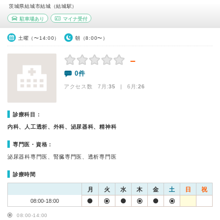
茨城県結城市結城（結城駅）
駐車場あり
マイナ受付
土曜（〜14:00）
朝（8:00〜）
－
0件
アクセス数 7月:
35
| 6月:
26
診療科目：
内科、人工透析、外科、泌尿器科、精神科
専門医・資格：
泌尿器科専門医、腎臓専門医、透析専門医
診療時間
月
火
水
木
金
土
日
祝
08:00-18:00
08:00-14:00