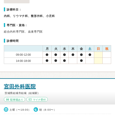
診療科目：
内科、リウマチ科、整形外科、小児科
専門医・資格：
総合内科専門医、血液専門医
診療時間
月
火
水
木
金
土
日
祝
09:00-12:00
14:00-18:00
宮田外科医院
茨城県結城市結城（結城駅）
駐車場あり
マイナ受付
土曜（〜18:00）
朝（8:00〜）