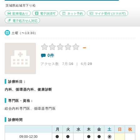
茨城県結城市下り松
駐車場あり
電子決済可
ネット予約
マイナ受付
(スマホ可)
電子処方せん対応
土曜（〜13:30）
－
0件
アクセス数 7月:
16
| 6月:
28
診療科目：
内科、循環器内科、健康診断
専門医・資格：
総合内科専門医、循環器専門医
診療時間
月
火
水
木
金
土
日
祝
09:00-12:30