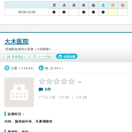
月
火
水
木
金
土
日
祝
09:00-12:00
大木医院
茨城県結城市小田林（小田林駅）
駐車場あり
マイナ受付
女医在籍
土曜（〜18:00）
朝（8:30〜）
－
0件
アクセス数 7月:
22
| 6月:
18
診療科目：
内科、脳神経外科、耳鼻咽喉科