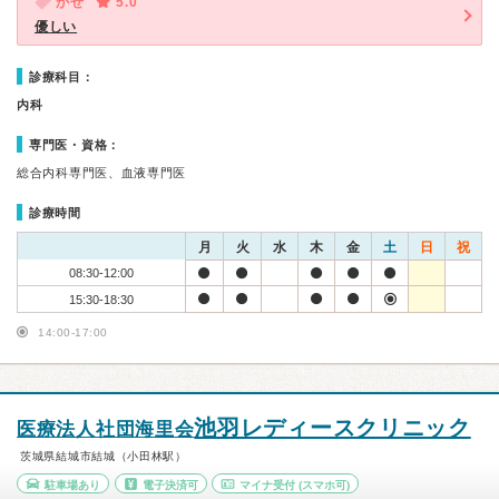
かぜ
5.0
優しい
診療科目：
内科
専門医・資格：
総合内科専門医、血液専門医
診療時間
月
火
水
木
金
土
日
祝
08:30-12:00
15:30-18:30
14:00-17:00
池羽レディースクリニック
医療法人社団海里会
茨城県結城市結城（小田林駅）
駐車場あり
電子決済可
マイナ受付
(スマホ可)