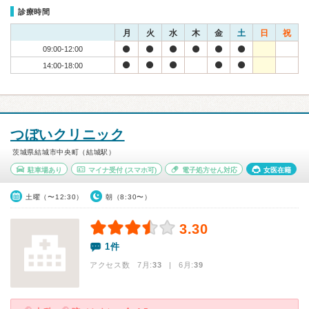
診療時間
月
火
水
木
金
土
日
祝
09:00-12:00
14:00-18:00
つぼいクリニック
茨城県結城市中央町（結城駅）
駐車場あり
マイナ受付
(スマホ可)
電子処方せん対応
女医在籍
土曜（〜12:30）
朝（8:30〜）
3.30
1件
アクセス数 7月:
33
| 6月:
39