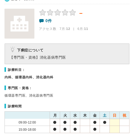
－
0件
アクセス数 7月:
12
| 6月:
11
下痢症について
【専門医・資格】
消化器病専門医
診療科目：
内科、循環器内科、消化器内科
専門医・資格：
循環器専門医、消化器病専門医
診療時間
月
火
水
木
金
土
日
祝
09:00-12:00
15:00-18:00