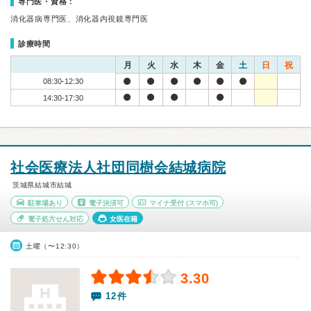
専門医・資格：
消化器病専門医、消化器内視鏡専門医
診療時間
月
火
水
木
金
土
日
祝
08:30-12:30
14:30-17:30
社会医療法人社団同樹会結城病院
茨城県結城市結城
駐車場あり
電子決済可
マイナ受付
(スマホ可)
電子処方せん対応
女医在籍
土曜（〜12:30）
3.30
12件