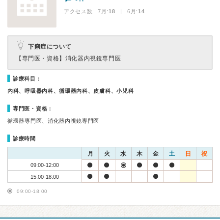
アクセス数 7月:
18
| 6月:
14
下痢症について
【専門医・資格】
消化器内視鏡専門医
診療科目：
内科、呼吸器内科、循環器内科、皮膚科、小児科
専門医・資格：
循環器専門医、消化器内視鏡専門医
診療時間
月
火
水
木
金
土
日
祝
09:00-12:00
15:00-18:00
09:00-18:00