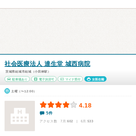
社会医療法人 達生堂 城西病院
茨城県結城市結城（小田林駅）
駐車場あり
電子決済可
マイナ受付
女医在籍
土曜（〜12:00）
4.18
5件
アクセス数 7月:
602
| 6月:
533