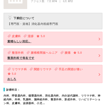
アクセス数 7月:
874
| 6月:
872
下痢症について
【専門医・資格】
消化器内視鏡専門医
皮膚科
湿疹
5.0
素晴らしい対応。
整形外科
腰椎椎間板ヘルニア
腰痛
5.0
整形外科で有名です
リウマチ科
関節リウマチ
手足の関節が痛い
5.0
おしろ
診療科目：
内科、呼吸器内科、循環器内科、消化器内科、内分泌代謝科、リウマチ科、神
経内科、外科、乳腺科、脳神経外科、整形外科、形成外科、リハビリテーショ
ン科、皮膚科、泌尿器科、小児…