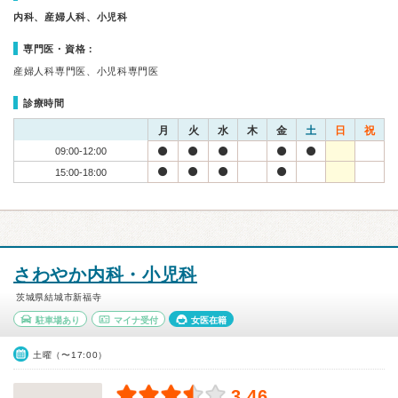
内科、産婦人科、小児科
専門医・資格：
産婦人科専門医、小児科専門医
診療時間
月
火
水
木
金
土
日
祝
09:00-12:00
15:00-18:00
さわやか内科・小児科
茨城県結城市新福寺
駐車場あり
マイナ受付
女医在籍
土曜（〜17:00）
3.46