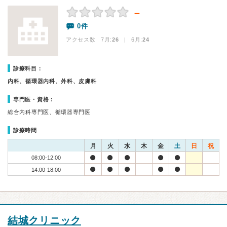
－
0件
アクセス数 7月:
26
| 6月:
24
診療科目：
内科、循環器内科、外科、皮膚科
専門医・資格：
総合内科専門医、循環器専門医
診療時間
月
火
水
木
金
土
日
祝
08:00-12:00
14:00-18:00
結城クリニック