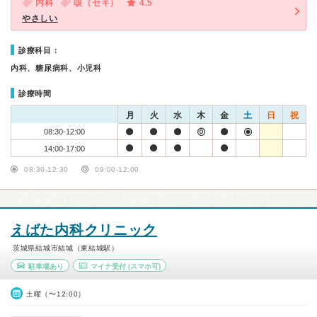
内科
咳（セキ）
4.5
やさしい
診療科目：
内科、糖尿病科、小児科
診療時間
月
火
水
木
金
土
日
祝
08:30-12:00
14:00-17:00
08:30-12:30
09:00-12:00
えばた内科クリニック
茨城県結城市結城（東結城駅）
駐車場あり
マイナ受付
(スマホ可)
土曜（〜12:00）