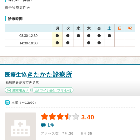
総合診療専門医
診療時間
月
火
水
木
金
土
日
祝
08:30-12:30
14:30-18:00
きたかた診療所
医療生協
福島県喜多方市押切東
駐車場あり
マイナ受付
(スマホ可)
土曜（〜12:00）
3.40
1件
アクセス数 7月:
30
| 6月:
35