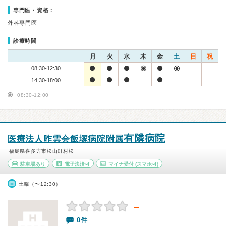
専門医・資格：
外科専門医
診療時間
月
火
水
木
金
土
日
祝
08:30-12:30
14:30-18:00
08:30-12:00
有隣病院
医療法人昨雲会飯塚病院附属
福島県喜多方市松山町村松
駐車場あり
電子決済可
マイナ受付
(スマホ可)
土曜（〜12:30）
－
0件