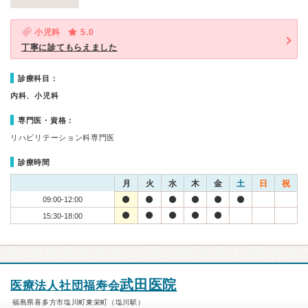
小児科
5.0
丁寧に診てもらえました
診療科目：
内科、小児科
専門医・資格：
リハビリテーション科専門医
診療時間
月
火
水
木
金
土
日
祝
09:00-12:00
15:30-18:00
武田医院
医療法人社団福寿会
福島県喜多方市塩川町東栄町（塩川駅）