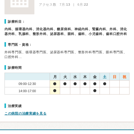
アクセス数 7月:
13
| 6月:
22
診療科目：
内科、循環器内科、消化器内科、糖尿病科、神経内科、腎臓内科、外科、消化
器外科、乳腺科、整形外科、泌尿器科、眼科、歯科、小児歯科、歯科口腔外科
専門医・資格：
外科専門医、循環器専門医、泌尿器科専門医、整形外科専門医、眼科専門医、
口腔外科…
診療時間
月
火
水
木
金
土
日
祝
09:00-12:30
14:00-17:00
治療実績
この病院の治療実績を見る