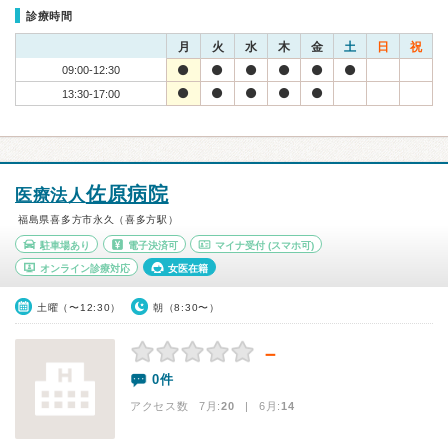
診療時間
月
火
水
木
金
土
日
祝
09:00-12:30
13:30-17:00
佐原病院
医療法人
福島県喜多方市永久（喜多方駅）
駐車場あり
電子決済可
マイナ受付
(スマホ可)
オンライン診療対応
女医在籍
土曜（〜12:30）
朝（8:30〜）
－
0件
アクセス数 7月:
20
| 6月:
14