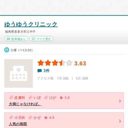
ゆうゆうクリニック
福島県喜多方市江中子
駐車場あり
マイナ受付
土曜（〜13:00）
3.63
3件
アクセス数 7月:
151
| 6月:
133
皮膚科
いぼ
けが
5.0
大病じゃなければ。
小児科
かぜ
4.5
人気の病院