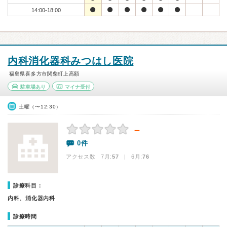
14:00-18:00
内科消化器科みつはし医院
福島県喜多方市関柴町上高額
駐車場あり
マイナ受付
土曜（〜12:30）
－
0件
アクセス数 7月:
57
| 6月:
76
診療科目：
内科、消化器内科
診療時間