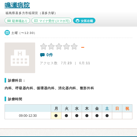
鳴瀬病院
福島県喜多方市稲荷宮（喜多方駅）
駐車場あり
マイナ受付
(スマホ可)
女医在籍
土曜（〜12:30）
－
0件
アクセス数 7月:
23
| 6月:
11
診療科目：
内科、呼吸器内科、循環器内科、消化器内科、整形外科
診療時間
月
火
水
木
金
土
日
祝
09:00-12:30