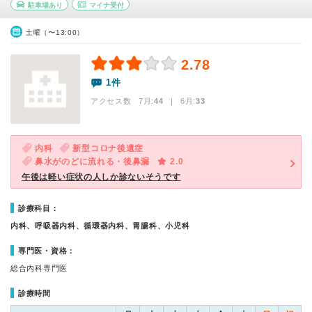
駐車場あり
マイナ受付
土曜（〜13:00）
2.78
1件
アクセス数 7月:
44
| 6月:
33
内科
新型コロナ後遺症
鼻水がのどに流れる・後鼻漏
2.0
午後は軽い症状の人しか診ないそうです
診療科目：
内科、呼吸器内科、循環器内科、胃腸科、小児科
専門医・資格：
総合内科専門医
診療時間