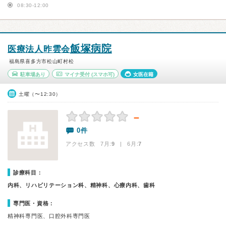
08:30-12:00
飯塚病院
医療法人昨雲会
福島県喜多方市松山町村松
駐車場あり
マイナ受付
(スマホ可)
女医在籍
土曜（〜12:30）
－
0件
アクセス数 7月:
9
| 6月:
7
診療科目：
内科、リハビリテーション科、精神科、心療内科、歯科
専門医・資格：
精神科専門医、口腔外科専門医