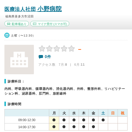
小野病院
医療法人社団
福島県喜多方市沼田
駐車場あり
マイナ受付
(スマホ可)
土曜（〜12:30）
－
0件
アクセス数 7月:
8
| 6月:
11
診療科目：
内科、呼吸器内科、循環器内科、消化器内科、外科、整形外科、リハビリテー
ション科、泌尿器科、肛門科、放射線科
診療時間
月
火
水
木
金
土
日
祝
09:00-12:30
14:00-17:30