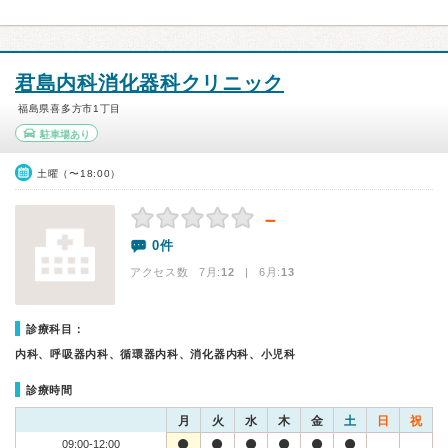
君島内科消化器科クリニック
福島県喜多方市1丁目
駐車場あり
土曜（〜18:00）
－
0件
アクセス数 7月:
12
| 6月:
13
診療科目：
内科、呼吸器内科、循環器内科、消化器内科、小児科
診療時間
月
火
水
木
金
土
日
祝
09:00-12:00