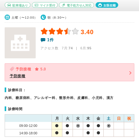
駐車場あり
マイナ受付
電子処方せん対応
女医在籍
土曜（〜12:00）
朝（8:30〜）
3.40
1件
アクセス数 7月:
74
| 6月:
95
予防接種
5.0
予防接種
診療科目：
内科、糖尿病科、アレルギー科、整形外科、皮膚科、小児科、漢方
診療時間
月
火
水
木
金
土
日
祝
09:00-12:00
14:00-18:00