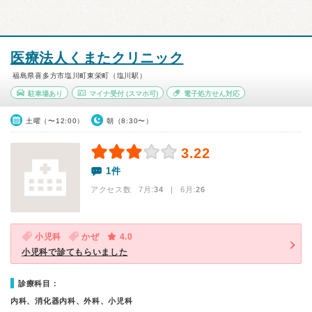
医療法人くまたクリニック
福島県喜多方市塩川町東栄町（塩川駅）
駐車場あり
マイナ受付
(スマホ可)
電子処方せん対応
土曜（〜12:00）
朝（8:30〜）
3.22
1件
アクセス数 7月:
34
| 6月:
26
小児科
かぜ
4.0
小児科で診てもらいました
診療科目：
内科、消化器内科、外科、小児科