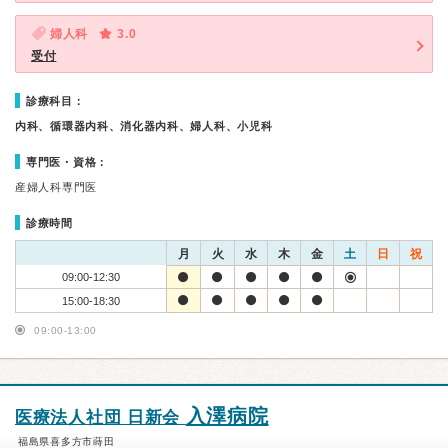
婦人科
3.0
受付
診療科目：
内科、循環器内科、消化器内科、婦人科、小児科
専門医・資格：
産婦人科専門医
診療時間
月
火
水
木
金
土
日
祝
09:00-12:30
15:00-18:30
09:00-13:00
入澤病院
医療法人社団 日新会
福島県喜多方市蒔田