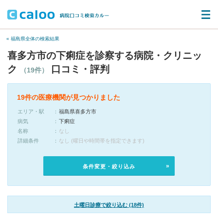
« 福島県全体の検索結果
喜多方市の下痢症を診察する病院・クリニッ
ク
口コミ・評判
（19件）
19件の医療機関が見つかりました
エリア・駅
福島県喜多方市
病気
下痢症
名称
なし
詳細条件
なし (曜日や時間帯を指定できます)
条件変更・絞り込み
土曜日診療で絞り込む (18件)