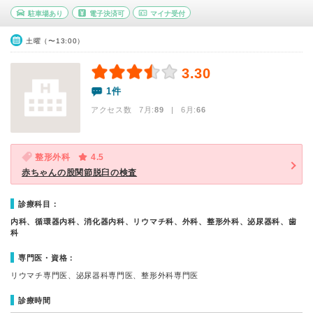
駐車場あり
電子決済可
マイナ受付
土曜（〜13:00）
3.30
1件
アクセス数 7月:
89
| 6月:
66
整形外科
4.5
赤ちゃんの股関節脱臼の検査
診療科目：
内科、循環器内科、消化器内科、リウマチ科、外科、整形外科、泌尿器科、歯
科
専門医・資格：
リウマチ専門医、泌尿器科専門医、整形外科専門医
診療時間