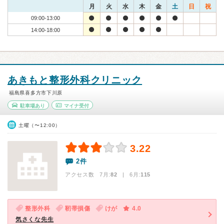
月
火
水
木
金
土
日
祝
09:00-13:00
14:00-18:00
あきもと整形外科クリニック
福島県喜多方市下川原
駐車場あり
マイナ受付
土曜（〜12:00）
3.22
2件
アクセス数 7月:
82
| 6月:
115
整形外科
靭帯損傷
けが
4.0
気さくな先生