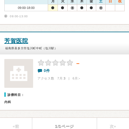
月
火
水
木
金
土
日
祝
09:00-18:00
09:00-13:00
芳賀医院
福島県喜多方市塩川町中町（塩川駅）
－
0件
アクセス数 7月:
3
| 6月:
-
診療科目：
内科
«前
1/1ページ
次»