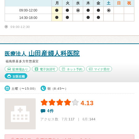
月
火
水
木
金
土
日
祝
09:00-12:00
14:30-18:00
09:00-12:30
山田産婦人科医院
医療法人
福島県喜多方市惣座宮
駐車場あり
電子決済可
ネット予約
マイナ受付
女医在籍
土曜（〜15:00）
朝（8:45〜）
4.13
4件
アクセス数 7月:
117
| 6月:
144