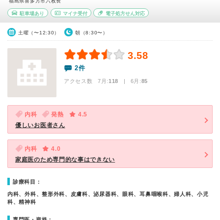
福島県喜多方市六枚長
駐車場あり
マイナ受付
電子処方せん対応
土曜（〜12:30）
朝（8:30〜）
3.58
2件
アクセス数 7月:
118
| 6月:
85
内科
発熱
4.5
優しいお医者さん
内科
4.0
家庭医のため専門的な事はできない
診療科目：
内科、外科、整形外科、皮膚科、泌尿器科、眼科、耳鼻咽喉科、婦人科、小児
科、精神科
専門医・資格：