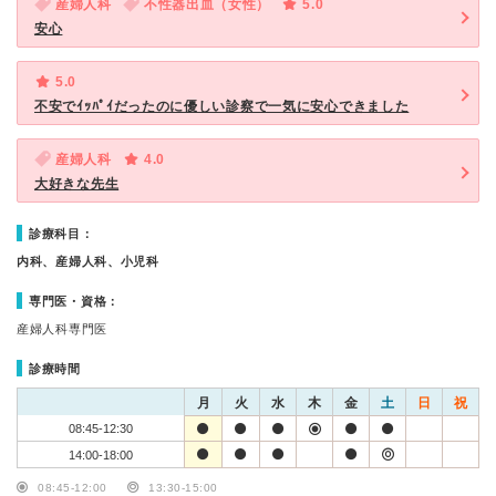
産婦人科
不性器出血（女性）
5.0
安心
5.0
不安でｲｯﾊﾟｲだったのに優しい診察で一気に安心できました
産婦人科
4.0
大好きな先生
診療科目：
内科、産婦人科、小児科
専門医・資格：
産婦人科専門医
診療時間
月
火
水
木
金
土
日
祝
08:45-12:30
14:00-18:00
08:45-12:00
13:30-15:00