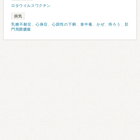
ロタウイルスワクチン
病気
乳糖不耐症
、
心身症
、
心因性の下痢
、
食中毒
、
かぜ
、
痔ろう
、
肛
門周囲膿瘍