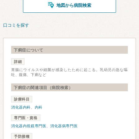
地図から病院検索
口コミを探す
下痢症について
詳細
胃腸にウイルスや細菌が感染したために起こる。乳幼児の急な嘔
吐、腹痛、下痢など
下痢症の関連項目（病院検索）
診療科目
消化器内科
、
内科
専門医・資格
消化器内視鏡専門医
、
消化器病専門医
予防接種