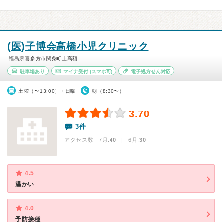
(医)子博会高橋小児クリニック
福島県喜多方市関柴町上高額
駐車場あり
マイナ受付
(スマホ可)
電子処方せん対応
土曜（〜13:00）・日曜
朝（8:30〜）
3.70
3件
アクセス数 7月:
40
| 6月:
30
4.5
温かい
4.0
予防接種