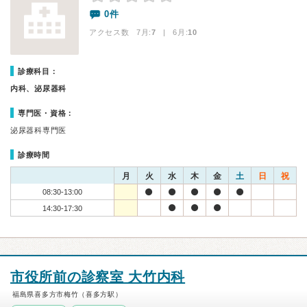
0件
アクセス数 7月:
7
| 6月:
10
診療科目：
内科、泌尿器科
専門医・資格：
泌尿器科専門医
診療時間
月
火
水
木
金
土
日
祝
08:30-13:00
14:30-17:30
市役所前の診察室 大竹内科
福島県喜多方市梅竹（喜多方駅）