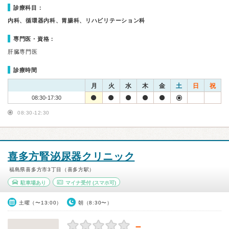
診療科目：
内科、循環器内科、胃腸科、リハビリテーション科
専門医・資格：
肝臓専門医
診療時間
月
火
水
木
金
土
日
祝
08:30-17:30
08:30-12:30
喜多方腎泌尿器クリニック
福島県喜多方市3丁目（喜多方駅）
駐車場あり
マイナ受付
(スマホ可)
土曜（〜13:00）
朝（8:30〜）
－