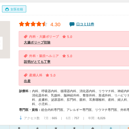
女医在籍
4.30
口コミ11件
内科・大腸ポリープ
5.0
大腸ポリープ切除
外科・鼠径ヘルニア
5.0
説明がとても丁寧
産婦人科
5.0
出産
診療科：
内科、呼吸器内科、循環器内科、消化器内科、リウマチ科、神経内
消化器外科、乳腺科、脳神経外科、整形外科、形成外科、リハビリ
科、皮膚科、泌尿器科、肛門科、眼科、耳鼻咽喉科、産科、婦人科
科、小児科…
専門医・資格：
アクセス数 7月：
665
| 6月：
757
| 年間：
8,026
月
火
水
木
金
土