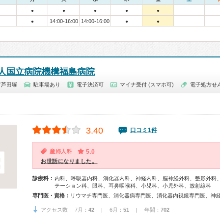
●
●
●
●
●
14:00-16:00
14:00-16:00
●
●
●
人国立病院機構福島病院
市芦田塚
駐車場あり
電子決済可
マイナ受付 (スマホ可)
電子処方せ
3.40
口コミ1件
産婦人科
5.0
お世話になりました。
診療科：
内科、呼吸器内科、消化器内科、神経内科、脳神経外科、整形外科
テーション科、眼科、耳鼻咽喉科、小児科、小児外科、放射線科
専門医・資格：
アクセス数 7月：
42
| 6月：
51
| 年間：
702