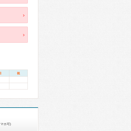
日
祝
スマホ可)