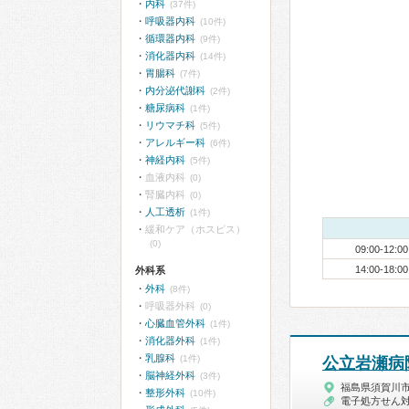
内科
(37件)
呼吸器内科
(10件)
循環器内科
(9件)
消化器内科
(14件)
胃腸科
(7件)
内分泌代謝科
(2件)
糖尿病科
(1件)
リウマチ科
(5件)
アレルギー科
(6件)
神経内科
(5件)
血液内科
(0)
腎臓内科
(0)
人工透析
(1件)
緩和ケア（ホスピス）
(0)
09:00-12:00
14:00-18:00
外科系
外科
(8件)
呼吸器外科
(0)
心臓血管外科
(1件)
消化器外科
(1件)
乳腺科
(1件)
公立岩瀬病
脳神経外科
(3件)
福島県須賀川
整形外科
(10件)
電子処方せん