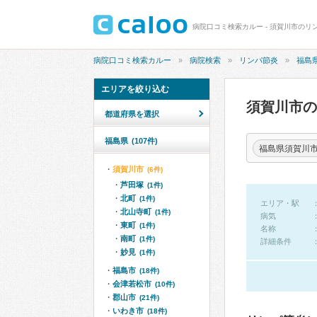
病院口コミ検索カルー - 須賀川市のリ
病院口コミ検索カルー
病院検索
リンパ節炎
福島
エリアを絞り込む
須賀川市
都道府県を選択
福島県
(107件)
福島県須賀川
須賀川市
(6件)
芦田塚
(1件)
北町
(1件)
エリア・駅
北山寺町
(1件)
病気
東町
(1件)
名称
南町
(1件)
詳細条件
妙見
(1件)
福島市
(18件)
会津若松市
(10件)
郡山市
(21件)
いわき市
(18件)