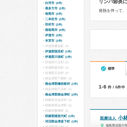
リンパ節炎
白河市
(4件)
喜多方市
(2件)
発熱を伴って、
相馬市
(2件)
二本松市
(2件)
田村市
(2件)
南相馬市
(4件)
伊達市
(3件)
本宮市
(1件)
伊達郡桑折町
(0)
伊達郡国見町
(1件)
伊達郡川俣町
(1件)
安達郡大玉村
(0)
岩瀬郡鏡石町
(0)
標準
岩瀬郡天栄村
(0)
南会津郡下郷町
(0)
南会津郡檜枝岐村
(1件)
1-6
件 / 6件中
南会津郡只見町
(0)
南会津郡南会津町
(2件)
耶麻郡北塩原村
(0)
耶麻郡西会津町
(0)
耶麻郡磐梯町
(0)
耶麻郡猪苗代町
(1件)
小
医療法人
河沼郡会津坂下町
(1件)
福島県須賀川
河沼郡湯川村
(0)