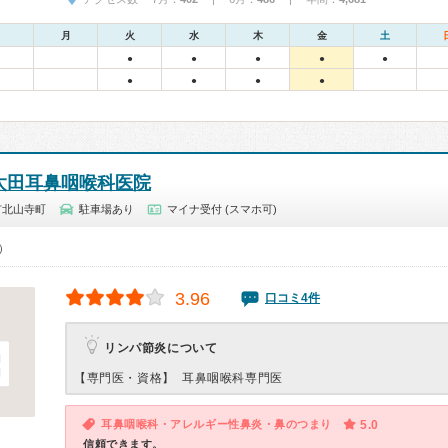
月
火
水
木
金
土
●
●
●
●
●
●
●
●
●
)太田耳鼻咽喉科医院
市北山寺町
駐車場あり
マイナ受付 (スマホ可)
0）
3.96
口コミ4件
リンパ節炎について
【専門医・資格】
耳鼻咽喉科専門医
耳鼻咽喉科・アレルギー性鼻炎・鼻のつまり
5.0
信頼できます。