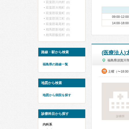
双葉郡川内村
(0)
双葉郡大熊町
(0)
双葉郡双葉町
(0)
09:00-12:00
双葉郡浪江町
(0)
14:00-18:00
双葉郡葛尾村
(0)
相馬郡新地町
(0)
相馬郡飯舘村
(0)
(医療法人
路線・駅から検索
福島県須賀川
福島県の路線一覧
土曜（〜18:0
地図から検索
地図から病院を探す
診療科目から探す
診療所
内科系