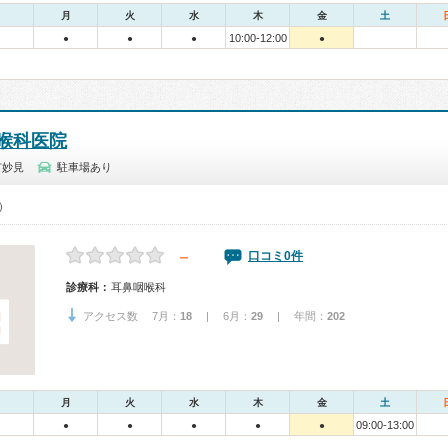
月
火
水
木
金
土
10:00-12:00
●
●
●
●
喉科医院
市妙見
駐車場あり
0）
－
口コミ0件
診療科：
耳鼻咽喉科
アクセス数 7月：
18
| 6月：
29
| 年間：
202
月
火
水
木
金
土
09:00-13:00
●
●
●
●
●