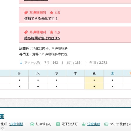
耳鼻咽喉科
4.5
信頼できる先生です！
耳鼻咽喉科
4.5
待ち時間が無ければ★5
診療科：
消化器内科、耳鼻咽喉科
専門医・資格：
耳鼻咽喉科専門医
アクセス数 7月：
163
| 6月：
186
| 年間：
2,273
月
火
水
木
金
土
●
●
●
●
●
●
●
●
●
●
院
市北町（
須賀川駅
）
駐車場あり
電子決済可
治療実績
マイナ受付 (
対応