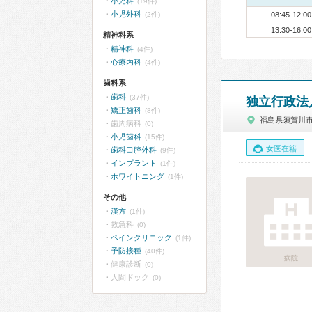
小児科
(19件)
小児外科
(2件)
08:45-12:00
13:30-16:00
精神科系
精神科
(4件)
心療内科
(4件)
歯科系
歯科
(37件)
独立行政法
矯正歯科
(8件)
福島県須賀川
歯周病科
(0)
小児歯科
(15件)
女医在籍
歯科口腔外科
(9件)
インプラント
(1件)
ホワイトニング
(1件)
その他
漢方
(1件)
救急科
(0)
ペインクリニック
(1件)
予防接種
(40件)
病院
健康診断
(0)
人間ドック
(0)