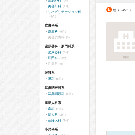
形成外科
(5件)
美容外科
(1件)
朝（8:45〜）
リハビリテーション科
(8件)
皮膚科系
皮膚科
(9件)
美容皮膚科
(0)
泌尿器科・肛門科系
泌尿器科
(3件)
病院
肛門科
(1件)
性病科
(0)
眼科系
眼科
(6件)
耳鼻咽喉科系
耳鼻咽喉科
(6件)
産婦人科系
産科
(1件)
婦人科
(2件)
産婦人科
(3件)
小児科系