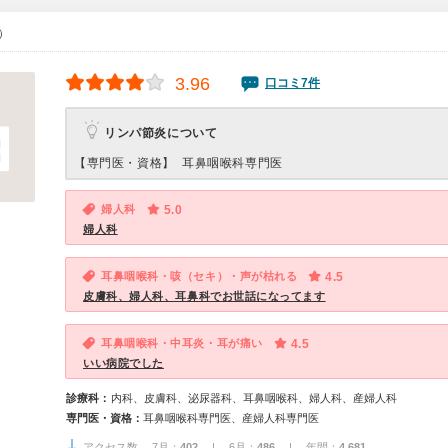
0）
3.96
口コミ7件
リンパ節炎について
【専門医・資格】
耳鼻咽喉科専門医
婦人科
5.0
婦人科
耳鼻咽喉科・咳（セキ）・声が枯れる
4.5
皮膚科、婦人科、耳鼻科でお世話になってます
耳鼻咽喉科・中耳炎・耳が痛い
4.5
いい病院でした
診療科：
内科、皮膚科、泌尿器科、耳鼻咽喉科、婦人科、産婦人科
専門医・資格：
耳鼻咽喉科専門医、産婦人科専門医
アクセス数 7月：
402
| 6月：
486
| 年間：
4,681