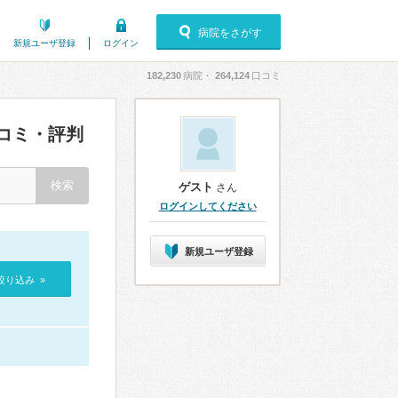
病院をさがす
新規ユーザ登録
ログイン
182,230
病院・
264,124
口コミ
コミ・評判
ゲスト
さん
ログインしてください
新規ユーザ登録
絞り込み »