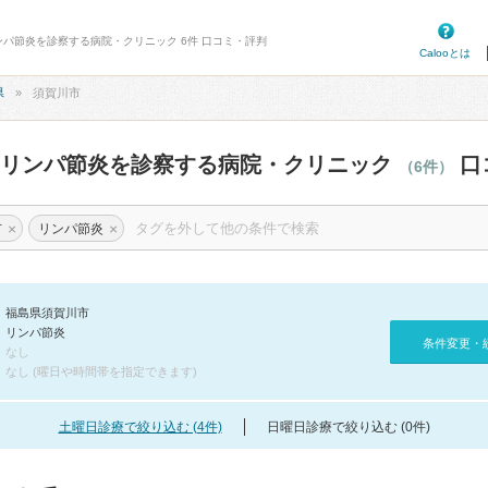
ンパ節炎を診察する病院・クリニック 6件 口コミ・評判
Calooとは
県
須賀川市
のリンパ節炎を診察する病院・クリニック
口
（6件）
×
×
市
リンパ節炎
福島県須賀川市
リンパ節炎
条件変更・
なし
なし (曜日や時間帯を指定できます)
土曜日診療で絞り込む (4件)
日曜日診療で絞り込む (0件)