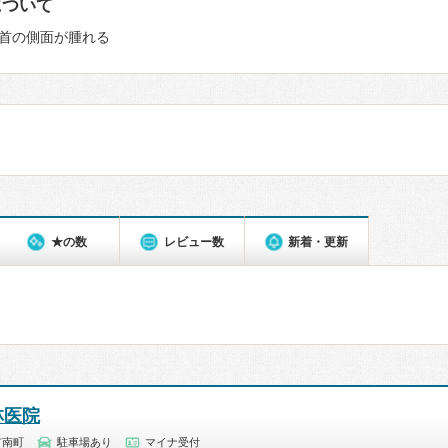
について
首の側面が腫れる
★の数
レビュー数
新着・更新
林医院
市南町
駐車場あり
マイナ受付