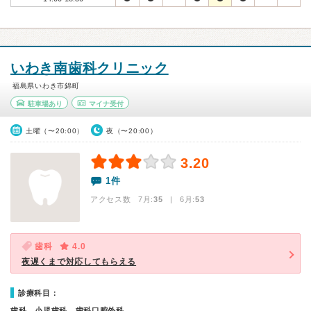
いわき南歯科クリニック
福島県いわき市錦町
駐車場あり
マイナ受付
土曜（〜20:00）
夜（〜20:00）
3.20
1件
アクセス数 7月:
35
| 6月:
53
歯科
4.0
夜遅くまで対応してもらえる
診療科目：
歯科、小児歯科、歯科口腔外科