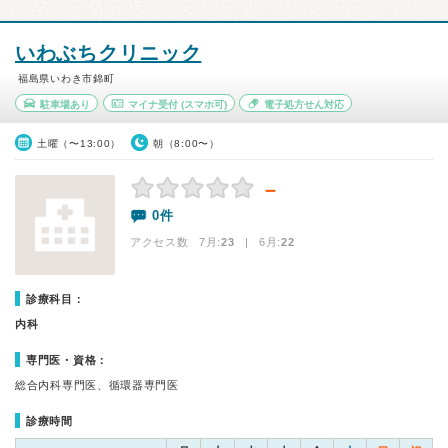
いわぶちクリニック
福島県いわき市錦町
駐車場あり
マイナ受付
(スマホ可)
電子処方せん対応
土曜（〜13:00）
朝（8:00〜）
－
0件
アクセス数 7月:
23
| 6月:
22
診療科目：
内科
専門医・資格：
総合内科専門医、循環器専門医
診療時間