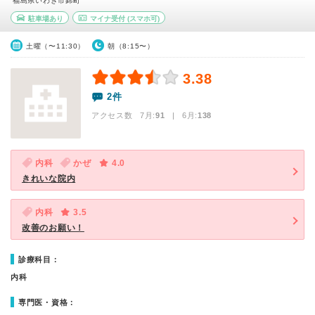
福島県いわき市錦町
駐車場あり
マイナ受付
(スマホ可)
土曜（〜11:30）
朝（8:15〜）
3.38
2件
アクセス数 7月:
91
| 6月:
138
内科
かぜ
4.0
きれいな院内
内科
3.5
改善のお願い！
診療科目：
内科
専門医・資格：