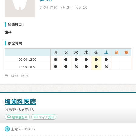
アクセス数 7月:
3
| 6月:
10
診療科目：
歯科
診療時間
月
火
水
木
金
土
日
祝
09:00-12:00
14:00-18:30
14:00-16:30
塩歯科医院
福島県いわき市錦町
駐車場あり
マイナ受付
土曜（〜13:00）