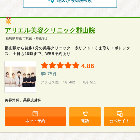
地図から病院検索
アリエル美容クリニック郡山院
福島県郡山市駅前（郡山駅）
郡山駅から徒歩1分の美容クリニック 糸リフト・くま取り・ボトック
ス、土日も18時まで、WEB予約あり
4.86
75件
アクセス数 7月:
482
| 6月:
511
美容外科、美容皮膚科
ネット予約
電話
公式サイト