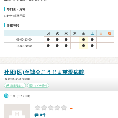
専門医・資格：
口腔外科専門医
診療時間
月
火
水
木
金
土
日
祝
09:00-13:00
15:00-20:00
社団(医)至誠会こうじま慈愛病院
福島県いわき市錦町
駐車場あり
マイナ受付
土曜（〜12:00）
－
0件