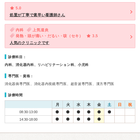
5.0
処置が丁寧で素早い看護師さん
内科
上気道炎
発熱・頭が痛い・だるい・咳（セキ）
3.5
人気のクリニックです
診療科目：
内科、消化器内科、リハビリテーション科、小児科
専門医・資格：
消化器病専門医、消化器内視鏡専門医、超音波専門医、漢方専門医
診療時間
月
火
水
木
金
土
日
祝
08:30-13:00
14:30-18:00