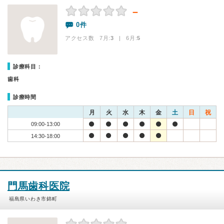
－
0件
アクセス数 7月:
3
| 6月:
5
診療科目：
歯科
診療時間
月
火
水
木
金
土
日
祝
09:00-13:00
14:30-18:00
門馬歯科医院
福島県いわき市錦町