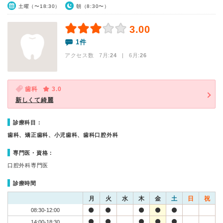
土曜（〜18:30）
朝（8:30〜）
3.00
1件
アクセス数 7月:
24
| 6月:
26
歯科
3.0
新しくて綺麗
診療科目：
歯科、矯正歯科、小児歯科、歯科口腔外科
専門医・資格：
口腔外科専門医
診療時間
月
火
水
木
金
土
日
祝
08:30-12:00
14:00-18:30