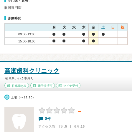
専門医・資格：
眼科専門医
診療時間
月
火
水
木
金
土
日
祝
09:00-13:00
15:00-18:00
高瀬歯科クリニック
福島県いわき市錦町
駐車場あり
電子決済可
マイナ受付
土曜（〜12:30）
－
0件
アクセス数 7月:
5
| 6月:
16