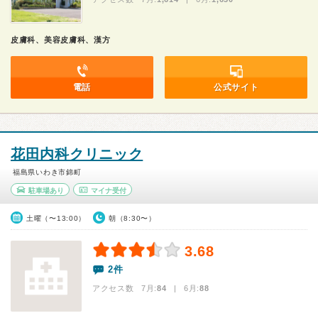
皮膚科、美容皮膚科、漢方
電話
公式サイト
花田内科クリニック
福島県いわき市錦町
駐車場あり
マイナ受付
土曜（〜13:00）
朝（8:30〜）
3.68
2件
アクセス数 7月:
84
| 6月:
88