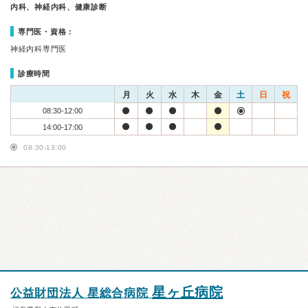
内科、神経内科、健康診断
専門医・資格：
神経内科専門医
診療時間
月
火
水
木
金
土
日
祝
08:30-12:00
14:00-17:00
08:30-13:00
星ヶ丘病院
公益財団法人 星総合病院