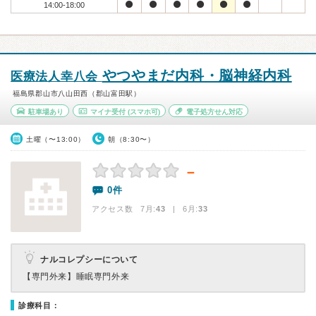
14:00-18:00
やつやまだ内科・脳神経内科
医療法人幸八会
福島県郡山市八山田西（郡山富田駅）
駐車場あり
マイナ受付
(スマホ可)
電子処方せん対応
土曜（〜13:00）
朝（8:30〜）
－
0件
アクセス数 7月:
43
| 6月:
33
ナルコレプシーについて
【専門外来】
睡眠専門外来
診療科目：