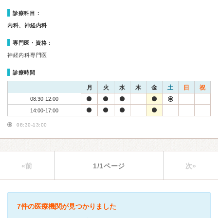
診療科目：
内科、神経内科
専門医・資格：
神経内科専門医
診療時間
月
火
水
木
金
土
日
祝
08:30-12:00
14:00-17:00
08:30-13:00
«前
1/1ページ
次»
7件の医療機関が見つかりました