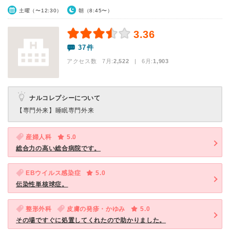
土曜（〜12:30）
朝（8:45〜）
3.36
37件
アクセス数 7月:
2,522
| 6月:
1,903
ナルコレプシーについて
【専門外来】
睡眠専門外来
産婦人科
5.0
総合力の高い総合病院です。
EBウイルス感染症
5.0
伝染性単核球症。
整形外科
皮膚の発疹・かゆみ
5.0
その場ですぐに処置してくれたので助かりました。