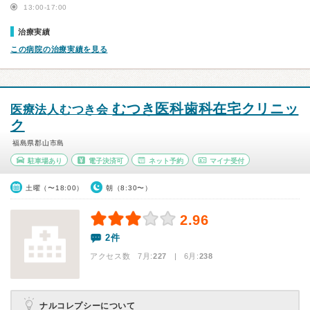
13:00-17:00
治療実績
この病院の治療実績を見る
むつき医科歯科在宅クリニッ
医療法人むつき会
ク
福島県郡山市島
駐車場あり
電子決済可
ネット予約
マイナ受付
土曜（〜18:00）
朝（8:30〜）
2.96
2件
アクセス数 7月:
227
| 6月:
238
ナルコレプシーについて