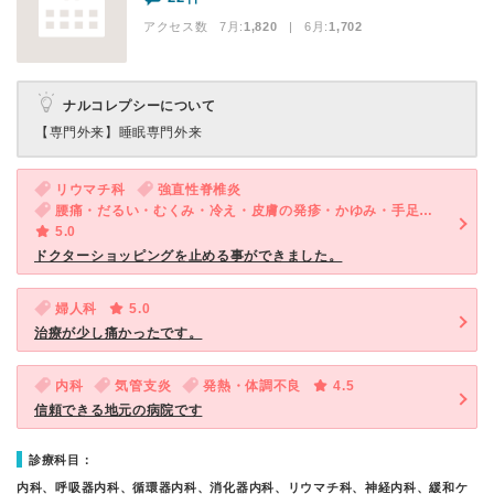
アクセス数 7月:
1,820
| 6月:
1,702
ナルコレプシーについて
【専門外来】
睡眠専門外来
リウマチ科
強直性脊椎炎
腰痛・だるい・むくみ・冷え・皮膚の発疹・かゆみ・手足の関節が痛い・手足が痛い（関節を除く）
5.0
ドクターショッピングを止める事ができました。
婦人科
5.0
治療が少し痛かったです。
内科
気管支炎
発熱・体調不良
4.5
信頼できる地元の病院です
診療科目：
内科、呼吸器内科、循環器内科、消化器内科、リウマチ科、神経内科、緩和ケ