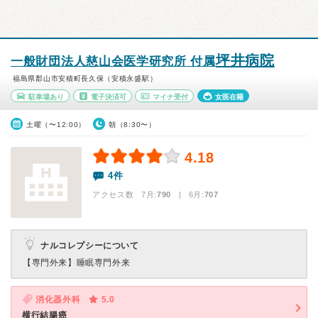
坪井病院
一般財団法人慈山会医学研究所 付属
福島県郡山市安積町長久保（安積永盛駅）
駐車場あり
電子決済可
マイナ受付
女医在籍
土曜（〜12:00）
朝（8:30〜）
4.18
4件
アクセス数 7月:
790
| 6月:
707
ナルコレプシーについて
【専門外来】
睡眠専門外来
消化器外科
5.0
横行結腸癌