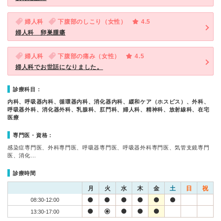
婦人科
下腹部のしこり（女性）
4.5
婦人科 卵巣腫瘍
婦人科
下腹部の痛み（女性）
4.5
婦人科でお世話になりました。
診療科目：
内科、呼吸器内科、循環器内科、消化器内科、緩和ケア（ホスピス）、外科、
呼吸器外科、消化器外科、乳腺科、肛門科、婦人科、精神科、放射線科、在宅
医療
専門医・資格：
感染症専門医、外科専門医、呼吸器専門医、呼吸器外科専門医、気管支鏡専門
医、消化…
診療時間
月
火
水
木
金
土
日
祝
08:30-12:00
13:30-17:00