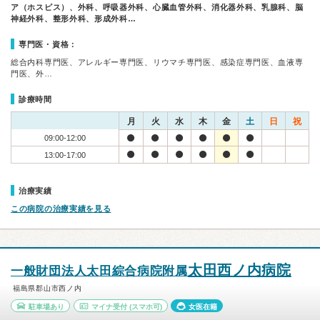
ア（ホスピス）、外科、呼吸器外科、心臓血管外科、消化器外科、乳腺科、脳
神経外科、整形外科、形成外科…
専門医・資格：
総合内科専門医、アレルギー専門医、リウマチ専門医、感染症専門医、血液専
門医、外…
診療時間
月
火
水
木
金
土
日
祝
09:00-12:00
13:00-17:00
治療実績
この病院の治療実績を見る
太田西ノ内病院
一般財団法人太田綜合病院附属
福島県郡山市西ノ内
駐車場あり
マイナ受付
(スマホ可)
女医在籍