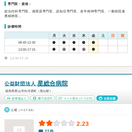
専門医・資格：
総合内科専門医、循環器専門医、認知症専門医、老年精神専門医、一般病院連
携精神医…
診療時間
月
火
水
木
金
土
日
祝
08:45-12:30
13:00-17:15
13:30-17:15
星総合病院
公益財団法人
福島県郡山市向河原町（郡山駅）
駐車場あり
電子決済可
マイナ受付
(スマホ可)
女医在籍
土曜（〜17:00）
2.23
22件