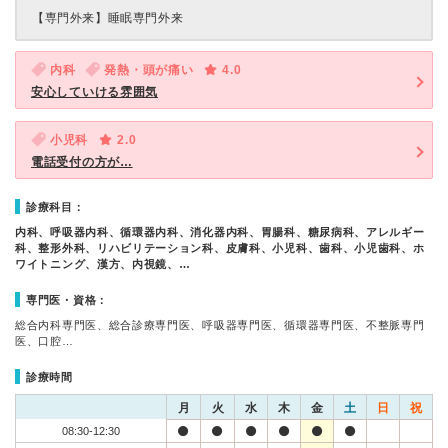
【専門外来】
睡眠専門外来
内科
発熱・頭が痛い
4.0
安心していける雰囲気
小児科
2.0
電話受付の方が…
診療科目：
内科、呼吸器内科、循環器内科、消化器内科、胃腸科、糖尿病科、アレルギー
科、整形外科、リハビリテーション科、皮膚科、小児科、歯科、小児歯科、ホ
ワイトニング、漢方、内視鏡、…
専門医・資格：
総合内科専門医、総合診療専門医、呼吸器専門医、循環器専門医、不整脈専門
医、口腔…
診療時間
月
火
水
木
金
土
日
祝
08:30-12:30