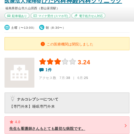
ひだ内科神経内科クリニック
医療法人飛翔会
福島県郡山市八山田西（郡山富田駅）
駐車場あり
マイナ受付
(スマホ可)
電子処方せん対応
土曜（〜13:00）
朝（8:30〜）
この医療機関は閉院しました
3.24
1件
アクセス数 7月:
38
| 6月:
25
ナルコレプシーについて
【専門外来】
睡眠専門外来
4.0
先生も看護師さんもとても親切な病院です。