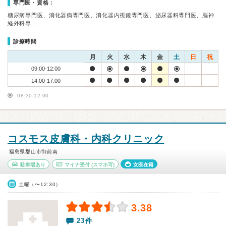
専門医・資格：
糖尿病専門医、消化器病専門医、消化器内視鏡専門医、泌尿器科専門医、脳神
経外科専…
診療時間
月
火
水
木
金
土
日
祝
09:00-12:00
14:00-17:00
08:30-12:00
コスモス皮膚科・内科クリニック
福島県郡山市御前南
駐車場あり
マイナ受付
(スマホ可)
女医在籍
土曜（〜12:30）
3.38
23件