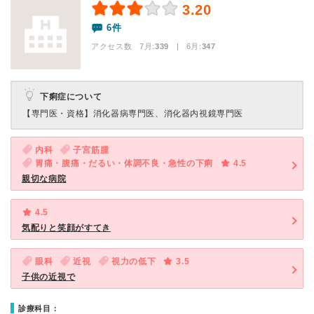
3.20
6件
アクセス数 7月:
339
| 6月:
347
下痢症について
【専門医・資格】
消化器病専門医、消化器内視鏡専門医
内科
子宮筋腫
胃痛・腹痛・だるい・体調不良・急性の下痢
4.5
親切な病院
4.5
気配りと笑顔がすてき
眼科
近視
視力の低下
3.5
子供の近視で
診療科目：