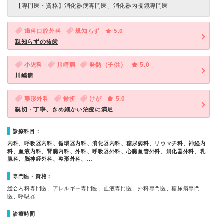
【専門医・資格】
消化器病専門医、消化器内視鏡専門医
歯科口腔外科
親知らず
5.0
親知らずの抜歯
小児科
川崎病
発熱（子供）
5.0
川崎病
整形外科
骨折
けが
5.0
親切・丁寧、きめ細かい治療に満足
診療科目：
内科、呼吸器内科、循環器内科、消化器内科、糖尿病科、リウマチ科、神経内
科、血液内科、腎臓内科、外科、呼吸器外科、心臓血管外科、消化器外科、乳
腺科、脳神経外科、整形外科、…
専門医・資格：
総合内科専門医、アレルギー専門医、血液専門医、外科専門医、糖尿病専門
医、呼吸器…
診療時間