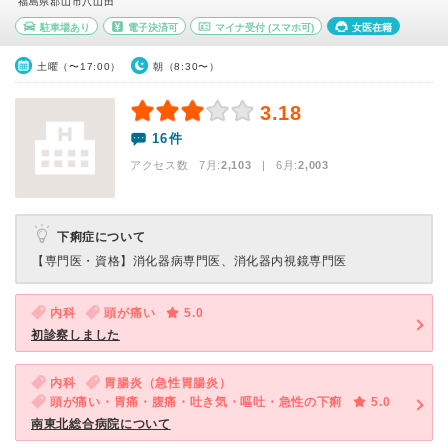
福島県郡山市八山田
駐車場あり
電子決済可
マイナ受付
(スマホ可)
女医在籍
土曜（〜17:00）
朝（8:30〜）
3.18
16件
アクセス数 7月:
2,103
| 6月:
2,003
下痢症について
【専門医・資格】
消化器病専門医、消化器内視鏡専門医
内科
頭が痛い
5.0
初診察しました
内科
胃腸炎（急性胃腸炎）
頭が痛い・胃痛・腹痛・吐き気・嘔吐・急性の下痢
5.0
南東北総合病院について