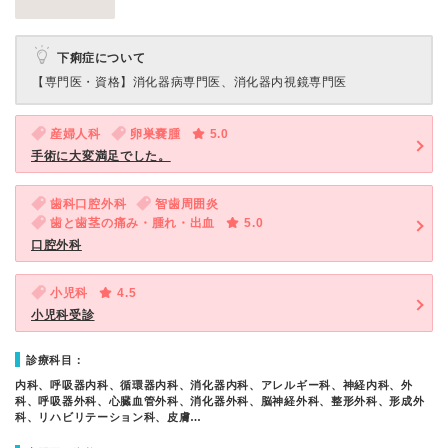
下痢症について
【専門医・資格】
消化器病専門医、消化器内視鏡専門医
産婦人科
卵巣嚢腫
5.0
手術に大変満足でした。
歯科口腔外科
智歯周囲炎
歯と歯茎の痛み・腫れ・出血
5.0
口腔外科
小児科
4.5
小児科受診
診療科目：
内科、呼吸器内科、循環器内科、消化器内科、アレルギー科、神経内科、外
科、呼吸器外科、心臓血管外科、消化器外科、脳神経外科、整形外科、形成外
科、リハビリテーション科、皮膚…