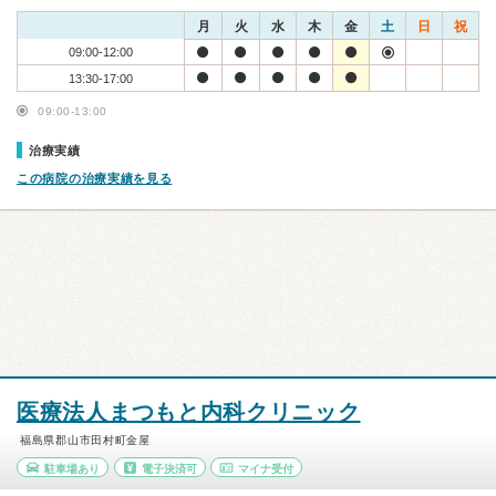
月
火
水
木
金
土
日
祝
09:00-12:00
13:30-17:00
09:00-13:00
治療実績
この病院の治療実績を見る
医療法人まつもと内科クリニック
福島県郡山市田村町金屋
駐車場あり
電子決済可
マイナ受付