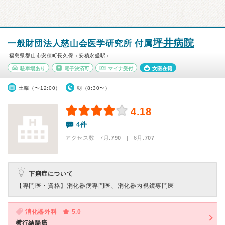
坪井病院
一般財団法人慈山会医学研究所 付属
福島県郡山市安積町長久保（安積永盛駅）
駐車場あり
電子決済可
マイナ受付
女医在籍
土曜（〜12:00）
朝（8:30〜）
4.18
4件
アクセス数 7月:
790
| 6月:
707
下痢症について
【専門医・資格】
消化器病専門医、消化器内視鏡専門医
消化器外科
5.0
横行結腸癌