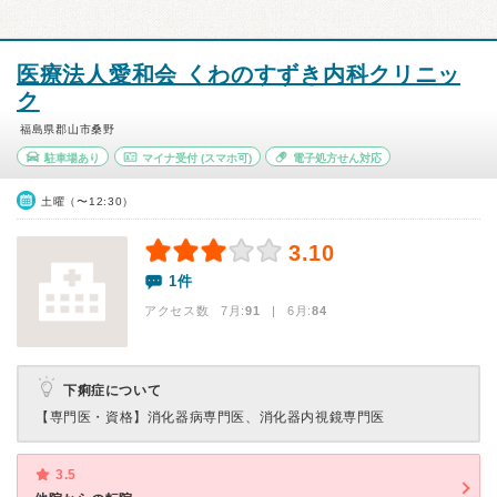
医療法人愛和会 くわのすずき内科クリニッ
ク
福島県郡山市桑野
駐車場あり
マイナ受付
(スマホ可)
電子処方せん対応
土曜（〜12:30）
3.10
1件
アクセス数 7月:
91
| 6月:
84
下痢症について
【専門医・資格】
消化器病専門医、消化器内視鏡専門医
3.5