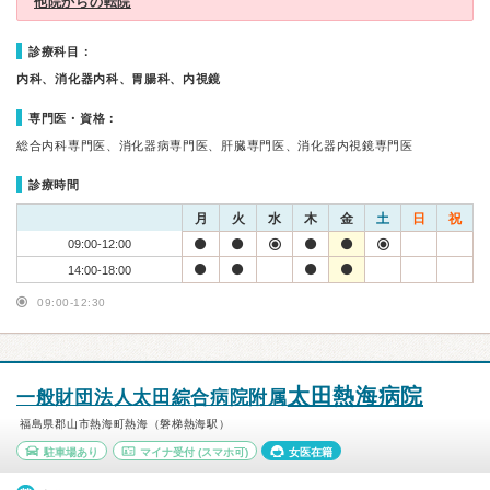
他院からの転院
診療科目：
内科、消化器内科、胃腸科、内視鏡
専門医・資格：
総合内科専門医、消化器病専門医、肝臓専門医、消化器内視鏡専門医
診療時間
月
火
水
木
金
土
日
祝
09:00-12:00
14:00-18:00
09:00-12:30
太田熱海病院
一般財団法人太田綜合病院附属
福島県郡山市熱海町熱海（磐梯熱海駅）
駐車場あり
マイナ受付
(スマホ可)
女医在籍