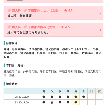
婦人科
下腹部のしこり（女性）
4.5
婦人科 卵巣腫瘍
婦人科
下腹部の痛み（女性）
4.5
婦人科でお世話になりました。
診療科目：
内科、呼吸器内科、循環器内科、消化器内科、緩和ケア（ホスピス）、外科、
呼吸器外科、消化器外科、乳腺科、肛門科、婦人科、精神科、放射線科、在宅
医療
専門医・資格：
感染症専門医、外科専門医、呼吸器専門医、呼吸器外科専門医、気管支鏡専門
医、消化…
診療時間
月
火
水
木
金
土
日
祝
08:30-12:00
13:30-17:00