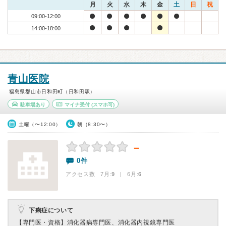
月
火
水
木
金
土
日
祝
09:00-12:00
14:00-18:00
青山医院
福島県郡山市日和田町（日和田駅）
駐車場あり
マイナ受付
(スマホ可)
土曜（〜12:00）
朝（8:30〜）
－
0件
アクセス数 7月:
9
| 6月:
6
下痢症について
【専門医・資格】
消化器病専門医、消化器内視鏡専門医