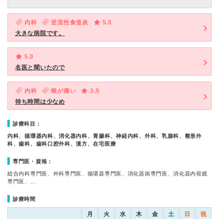
内科
逆流性食道炎
5.0
大きな病院です。
5.0
名医と聞いたので
内科
喉が痛い
3.5
待ち時間は少なめ
診療科目：
内科、循環器内科、消化器内科、胃腸科、神経内科、外科、乳腺科、整形外
科、歯科、歯科口腔外科、漢方、在宅医療
専門医・資格：
総合内科専門医、外科専門医、循環器専門医、消化器病専門医、消化器内視鏡
専門医、…
診療時間
月
火
水
木
金
土
日
祝