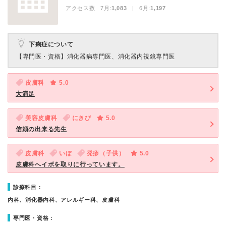
アクセス数 7月:
1,083
| 6月:
1,197
下痢症について
【専門医・資格】
消化器病専門医、消化器内視鏡専門医
皮膚科
5.0
大満足
美容皮膚科
にきび
5.0
信頼の出来る先生
皮膚科
いぼ
発疹（子供）
5.0
皮膚科へイボを取りに行っています。
診療科目：
内科、消化器内科、アレルギー科、皮膚科
専門医・資格：