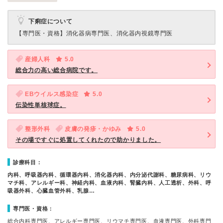
下痢症について
【専門医・資格】
消化器病専門医、消化器内視鏡専門医
産婦人科
5.0
総合力の高い総合病院です。
EBウイルス感染症
5.0
伝染性単核球症。
整形外科
皮膚の発疹・かゆみ
5.0
その場ですぐに処置してくれたので助かりました。
診療科目：
内科、呼吸器内科、循環器内科、消化器内科、内分泌代謝科、糖尿病科、リウ
マチ科、アレルギー科、神経内科、血液内科、腎臓内科、人工透析、外科、呼
吸器外科、心臓血管外科、乳腺…
専門医・資格：
総合内科専門医、アレルギー専門医、リウマチ専門医、血液専門医、外科専門