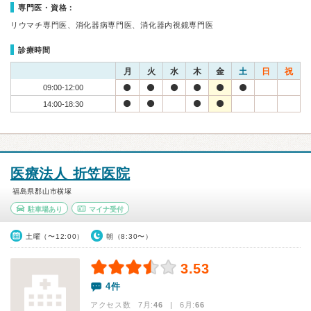
専門医・資格：
リウマチ専門医、消化器病専門医、消化器内視鏡専門医
診療時間
月
火
水
木
金
土
日
祝
09:00-12:00
14:00-18:30
医療法人 折笠医院
福島県郡山市横塚
駐車場あり
マイナ受付
土曜（〜12:00）
朝（8:30〜）
3.53
4件
アクセス数 7月:
46
| 6月:
66