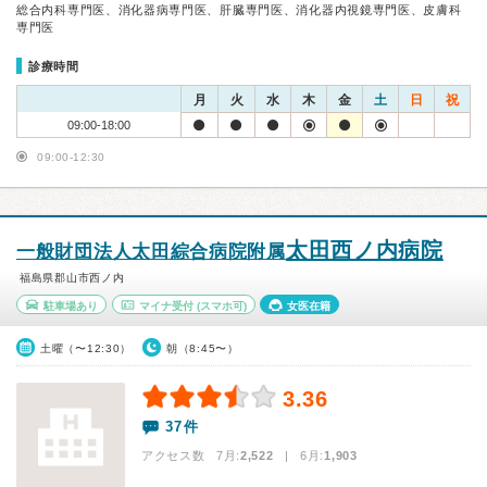
総合内科専門医、消化器病専門医、肝臓専門医、消化器内視鏡専門医、皮膚科
専門医
診療時間
月
火
水
木
金
土
日
祝
09:00-18:00
09:00-12:30
太田西ノ内病院
一般財団法人太田綜合病院附属
福島県郡山市西ノ内
駐車場あり
マイナ受付
(スマホ可)
女医在籍
土曜（〜12:30）
朝（8:45〜）
3.36
37件
アクセス数 7月:
2,522
| 6月:
1,903