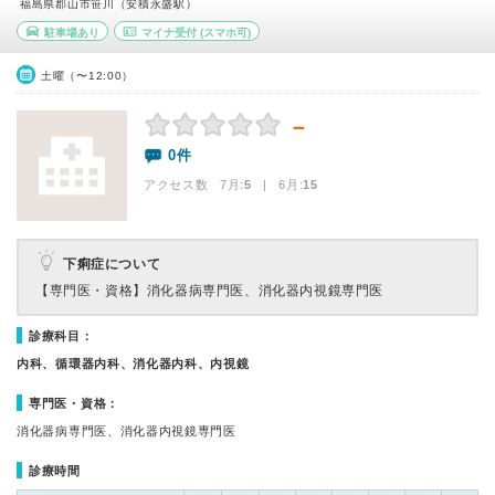
福島県郡山市笹川（安積永盛駅）
駐車場あり
マイナ受付
(スマホ可)
土曜（〜12:00）
－
0件
アクセス数 7月:
5
| 6月:
15
下痢症について
【専門医・資格】
消化器病専門医、消化器内視鏡専門医
診療科目：
内科、循環器内科、消化器内科、内視鏡
専門医・資格：
消化器病専門医、消化器内視鏡専門医
診療時間