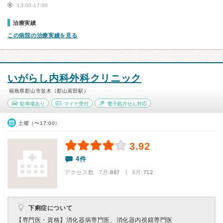
13:00-17:00
治療実績
この病院の治療実績を見る
いがらし内科外科クリニック
福島県郡山市並木（郡山富田駅）
駐車場あり
マイナ受付
電子処方せん対応
土曜（〜17:00）
3.92
4件
アクセス数 7月:
887
| 6月:
712
下痢症について
【専門医・資格】
消化器病専門医、消化器内視鏡専門医