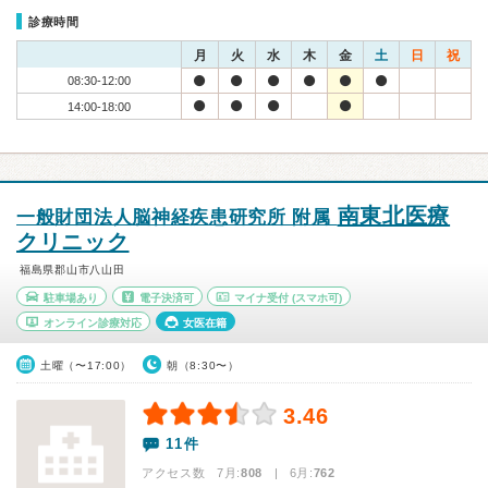
診療時間
月
火
水
木
金
土
日
祝
08:30-12:00
14:00-18:00
南東北医療
一般財団法人脳神経疾患研究所 附属
クリニック
福島県郡山市八山田
駐車場あり
電子決済可
マイナ受付
(スマホ可)
オンライン診療対応
女医在籍
土曜（〜17:00）
朝（8:30〜）
3.46
11件
アクセス数 7月:
808
| 6月:
762