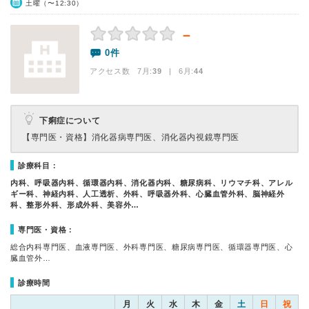
土曜（〜12:30）
－
0件
アクセス数 7月:
39
| 6月:
44
下痢症について
【専門医・資格】
消化器病専門医、消化器内視鏡専門医
診療科目：
内科、呼吸器内科、循環器内科、消化器内科、糖尿病科、リウマチ科、アレル
ギー科、神経内科、人工透析、外科、呼吸器外科、心臓血管外科、脳神経外
科、整形外科、形成外科、美容外…
専門医・資格：
総合内科専門医、血液専門医、外科専門医、糖尿病専門医、循環器専門医、心
臓血管外…
診療時間
月
火
水
木
金
土
日
祝