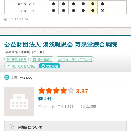
09:00-12:00
13:30-17:30
13:30-17:00
公益財団法人 湯浅報恩会 寿泉堂綜合病院
福島県郡山市駅前（郡山駅）
駐車場あり
電子決済可
マイナ受付
(スマホ可)
電子処方せん対応
女医在籍
土曜（〜13:00）
3.87
24件
アクセス数 7月:
1,731
| 6月:
1,855
下痢症について