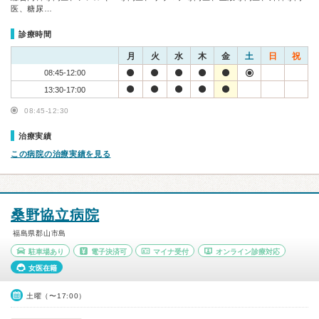
医、糖尿…
診療時間
月
火
水
木
金
土
日
祝
08:45-12:00
13:30-17:00
08:45-12:30
治療実績
この病院の治療実績を見る
桑野協立病院
福島県郡山市島
駐車場あり
電子決済可
マイナ受付
オンライン診療対応
女医在籍
土曜（〜17:00）