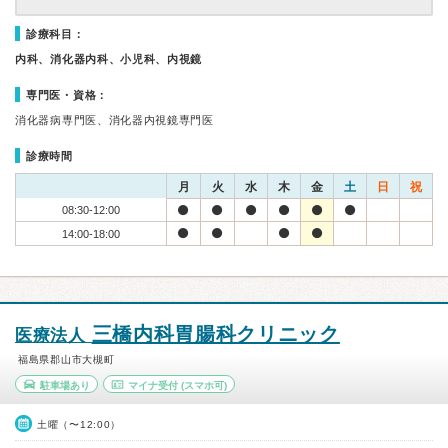
診療科目：
内科、消化器内科、小児科、内視鏡
専門医・資格：
消化器病専門医、消化器内視鏡専門医
診療時間
月
火
水
木
金
土
日
祝
08:30-12:00
14:00-18:00
三橋内科胃腸科クリニック
医療法人
福島県郡山市大槻町
駐車場あり
マイナ受付
(スマホ可)
土曜（〜12:00）