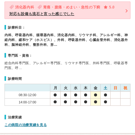
消化器内科
胃痛・腹痛・めまい・急性の下痢
5.0
対応も設備も流石と言った感じでした
診療科目：
内科、呼吸器内科、循環器内科、消化器内科、リウマチ科、アレルギー科、神
経内科、緩和ケア（ホスピス）、外科、呼吸器外科、心臓血管外科、消化器外
科、脳神経外科、整形外科、形…
専門医・資格：
総合内科専門医、アレルギー専門医、リウマチ専門医、外科専門医、呼吸器専
門医、呼…
診療時間
月
火
水
木
金
土
日
祝
08:30-12:00
14:00-17:00
治療実績
この病院の治療実績を見る