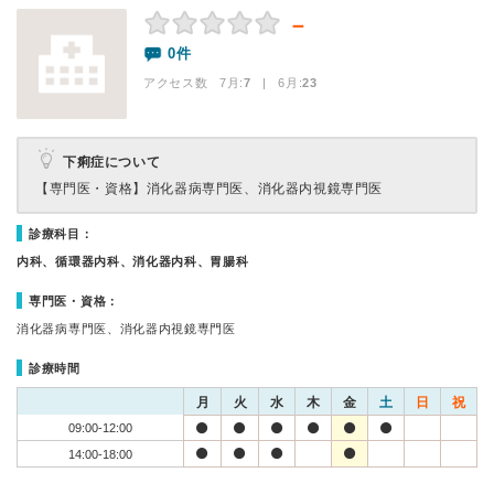
－
0件
アクセス数 7月:
7
| 6月:
23
下痢症について
【専門医・資格】
消化器病専門医、消化器内視鏡専門医
診療科目：
内科、循環器内科、消化器内科、胃腸科
専門医・資格：
消化器病専門医、消化器内視鏡専門医
診療時間
月
火
水
木
金
土
日
祝
09:00-12:00
14:00-18:00