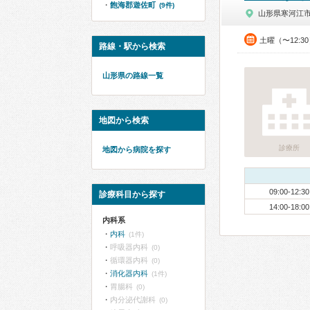
飽海郡遊佐町
(9件)
山形県寒河江
土曜（〜12:3
路線・駅から検索
山形県の路線一覧
地図から検索
診療所
地図から病院を探す
09:00-12:30
診療科目から探す
14:00-18:00
内科系
内科
(1件)
呼吸器内科
(0)
循環器内科
(0)
消化器内科
(1件)
胃腸科
(0)
内分泌代謝科
(0)