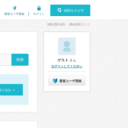
病院をさがす
新規ユーザ登録
ログイン
182,226
病院・
264,163
口コミ
ゲスト
さん
ログインしてください
新規ユーザ登録
絞り込み »