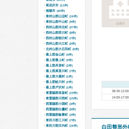
尾花沢市
(11件)
南陽市
(40件)
東村山郡山辺町
(16件)
東村山郡中山町
(9件)
診療所
西村山郡河北町
(27件)
西村山郡西川町
(8件)
西村山郡朝日町
(7件)
西村山郡大江町
(5件)
北村山郡大石田町
(6件)
最上郡金山町
(4件)
最上郡最上町
(5件)
最上郡舟形町
(2件)
最上郡真室川町
(7件)
最上郡大蔵村
(1件)
最上郡鮭川村
(2件)
最上郡戸沢村
(1件)
08:30-12:00
東置賜郡高畠町
(19件)
14:00-17:00
東置賜郡川西町
(15件)
西置賜郡小国町
(4件)
西置賜郡白鷹町
(8件)
西置賜郡飯豊町
(3件)
東田川郡三川町
(7件)
東田川郡庄内町
(16件)
白田整形外