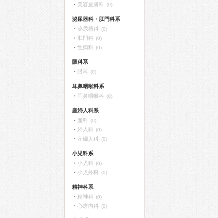
美容皮膚科
(0)
泌尿器科・肛門科系
泌尿器科
(0)
肛門科
(0)
性病科
(0)
眼科系
眼科
(0)
耳鼻咽喉科系
耳鼻咽喉科
(0)
産婦人科系
産科
(0)
婦人科
(0)
産婦人科
(0)
小児科系
小児科
(0)
小児外科
(0)
精神科系
精神科
(0)
心療内科
(0)