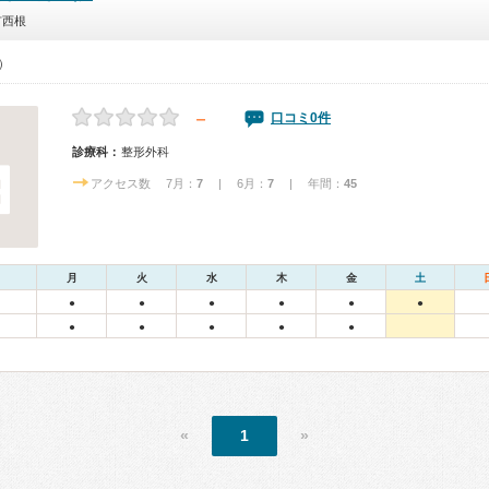
市西根
0）
－
口コミ0件
診療科：
整形外科
アクセス数 7月：
7
| 6月：
7
| 年間：
45
月
火
水
木
金
土
●
●
●
●
●
●
●
●
●
●
●
«
1
»