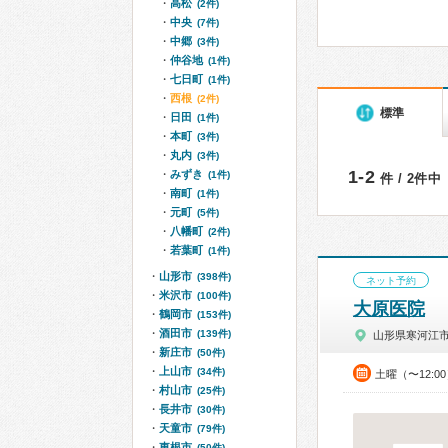
高松
(2件)
中央
(7件)
中郷
(3件)
仲谷地
(1件)
七日町
(1件)
西根
(2件)
標準
日田
(1件)
本町
(3件)
丸内
(3件)
1-2
みずき
(1件)
件 / 2件中
南町
(1件)
元町
(5件)
八幡町
(2件)
若葉町
(1件)
山形市
(398件)
ネット予約
米沢市
(100件)
大原医院
鶴岡市
(153件)
酒田市
(139件)
山形県寒河江
新庄市
(50件)
上山市
(34件)
土曜（〜12:0
村山市
(25件)
長井市
(30件)
天童市
(79件)
東根市
(50件)