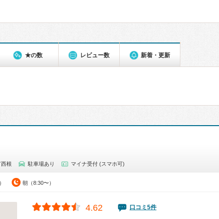
★の数
レビュー数
新着・更新
市西根
駐車場あり
マイナ受付 (スマホ可)
0）
朝（8:30〜）
4.62
口コミ5件