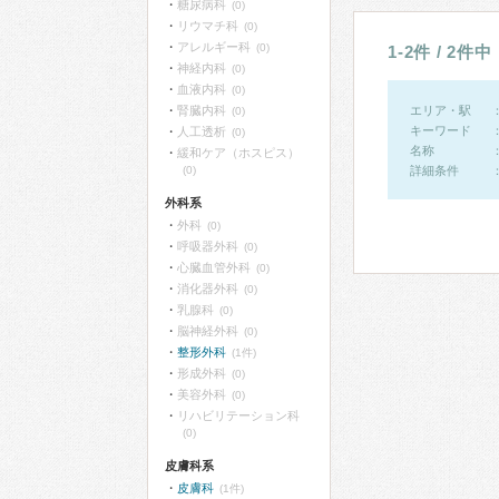
糖尿病科
(0)
リウマチ科
(0)
アレルギー科
(0)
1-2件 / 2件中
神経内科
(0)
血液内科
(0)
腎臓内科
エリア・駅
(0)
キーワード
人工透析
(0)
名称
緩和ケア（ホスピス）
(0)
詳細条件
外科系
外科
(0)
呼吸器外科
(0)
心臓血管外科
(0)
消化器外科
(0)
乳腺科
(0)
脳神経外科
(0)
整形外科
(1件)
形成外科
(0)
美容外科
(0)
リハビリテーション科
(0)
皮膚科系
皮膚科
(1件)