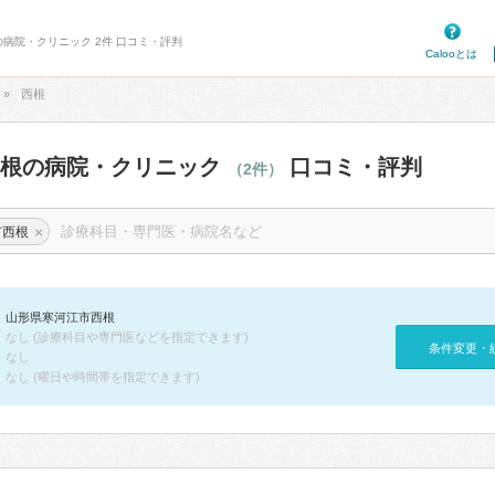
の病院・クリニック 2件 口コミ・評判
Calooとは
西根
西根の病院・クリニック
口コミ・評判
（2件）
×
市西根
山形県寒河江市西根
なし (診療科目や専門医などを指定できます)
条件変更・
なし
なし (曜日や時間帯を指定できます)