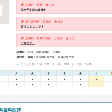
皮膚科・粉瘤
5.0
完全予約制の皮膚科
消化器内科・胆石症
5.0
言うことなしです
皮膚科・皮膚の発疹・かゆみ
5.0
丁寧です。
診療科：
内科、消化器内科、皮膚科
専門医・資格：
総合内科専門医、皮膚科専門医
アクセス数 7月：
222
| 6月：
323
| 年間：
3,428
月
火
水
木
金
土
●
●
●
●
●
●
●
●
●
●
科歯科医院