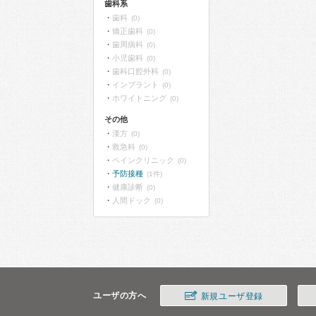
歯科系
歯科
(0)
矯正歯科
(0)
歯周病科
(0)
小児歯科
(0)
歯科口腔外科
(0)
インプラント
(0)
ホワイトニング
(0)
その他
漢方
(0)
救急科
(0)
ペインクリニック
(0)
予防接種
(1件)
健康診断
(0)
人間ドック
(0)
ユーザの方へ
新規ユーザ登録