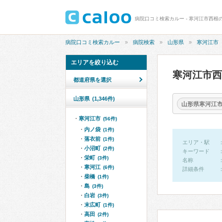
病院口コミ検索カルー - 寒河江市西根
病院口コミ検索カルー
病院検索
山形県
寒河江市
エリアを絞り込む
寒河江市
都道府県を選択
山形県
(1,346件)
山形県寒河江
寒河江市
(56件)
内ノ袋
(1件)
落衣前
(1件)
エリア・駅
小沼町
(2件)
キーワード
栄町
(3件)
名称
寒河江
(6件)
詳細条件
柴橋
(1件)
島
(3件)
白岩
(3件)
末広町
(1件)
高田
(2件)