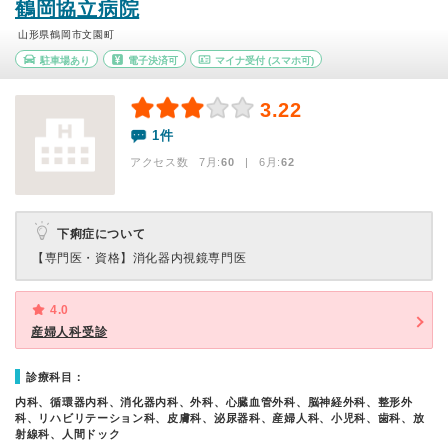
鶴岡協立病院
山形県鶴岡市文園町
駐車場あり
電子決済可
マイナ受付
(スマホ可)
3.22
1件
アクセス数 7月:
60
| 6月:
62
下痢症について
【専門医・資格】
消化器内視鏡専門医
4.0
産婦人科受診
診療科目：
内科、循環器内科、消化器内科、外科、心臓血管外科、脳神経外科、整形外
科、リハビリテーション科、皮膚科、泌尿器科、産婦人科、小児科、歯科、放
射線科、人間ドック