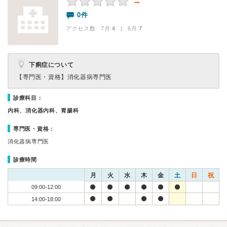
－
0件
アクセス数 7月:
4
| 6月:
7
下痢症について
【専門医・資格】
消化器病専門医
診療科目：
内科、消化器内科、胃腸科
専門医・資格：
消化器病専門医
診療時間
月
火
水
木
金
土
日
祝
09:00-12:00
14:00-18:00