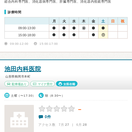
総合内科専門医、消化器病専門医、肝臓専門医、消化器内視鏡専門医
診療時間
月
火
水
木
金
土
日
祝
09:00-13:00
15:00-18:00
09:00-12:00
15:00-17:00
池田内科医院
山形県鶴岡市本町
駐車場あり
マイナ受付
女医在籍
土曜（〜17:30）
朝（8:30〜）
－
0件
アクセス数 7月:
27
| 6月:
28