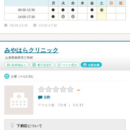
月
火
水
木
金
土
日
祝
08:30-12:30
14:00-17:30
08:30-13:30
15:00-17:30
みやはらクリニック
山形県鶴岡市三和町
駐車場あり
電子決済可
マイナ受付
女医在籍
土曜（〜12:30）
－
0件
アクセス数 7月:
8
| 6月:
17
下痢症について