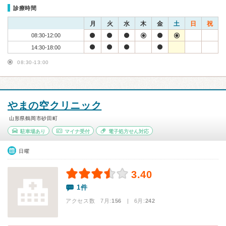
診療時間
月
火
水
木
金
土
日
祝
08:30-12:00
14:30-18:00
08:30-13:00
やまの空クリニック
山形県鶴岡市砂田町
駐車場あり
マイナ受付
電子処方せん対応
日曜
3.40
1件
アクセス数 7月:
156
| 6月:
242