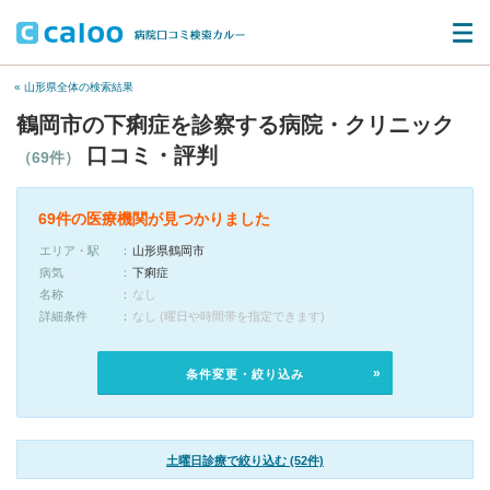
« 山形県全体の検索結果
鶴岡市の下痢症を診察する病院・クリニック
口コミ・評判
（69件）
69件の医療機関が見つかりました
エリア・駅
山形県鶴岡市
病気
下痢症
名称
なし
詳細条件
なし (曜日や時間帯を指定できます)
条件変更・絞り込み
土曜日診療で絞り込む (52件)