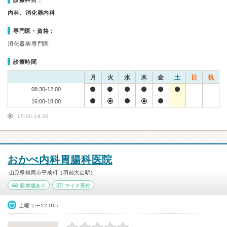
診療科目：
内科、消化器内科
専門医・資格：
消化器病専門医
診療時間
月
火
水
木
金
土
日
祝
08:30-12:00
16:00-18:00
15:00-18:00
おかべ内科胃腸科医院
山形県鶴岡市平成町（羽前大山駅）
駐車場あり
マイナ受付
土曜（〜12:00）