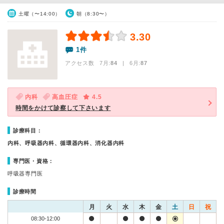
土曜（〜14:00）
朝（8:30〜）
3.30
1件
アクセス数 7月:
84
| 6月:
87
内科
高血圧症
4.5
時間をかけて診察して下さいます
診療科目：
内科、呼吸器内科、循環器内科、消化器内科
専門医・資格：
呼吸器専門医
診療時間
月
火
水
木
金
土
日
祝
08:30-12:00