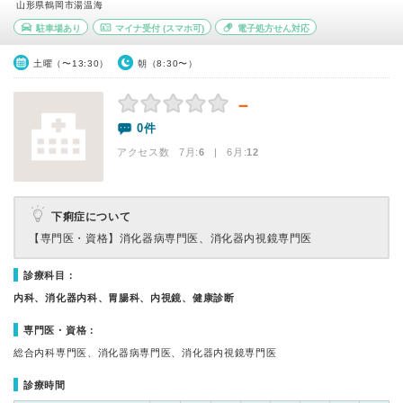
山形県鶴岡市湯温海
駐車場あり
マイナ受付
(スマホ可)
電子処方せん対応
土曜（〜13:30）
朝（8:30〜）
－
0件
アクセス数 7月:
6
| 6月:
12
下痢症について
【専門医・資格】
消化器病専門医、消化器内視鏡専門医
診療科目：
内科、消化器内科、胃腸科、内視鏡、健康診断
専門医・資格：
総合内科専門医、消化器病専門医、消化器内視鏡専門医
診療時間