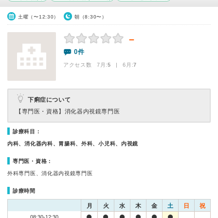
土曜（〜12:30）
朝（8:30〜）
－
0件
アクセス数 7月:
5
| 6月:
7
下痢症について
【専門医・資格】
消化器内視鏡専門医
診療科目：
内科、消化器内科、胃腸科、外科、小児科、内視鏡
専門医・資格：
外科専門医、消化器内視鏡専門医
診療時間
月
火
水
木
金
土
日
祝
08:30-12:30