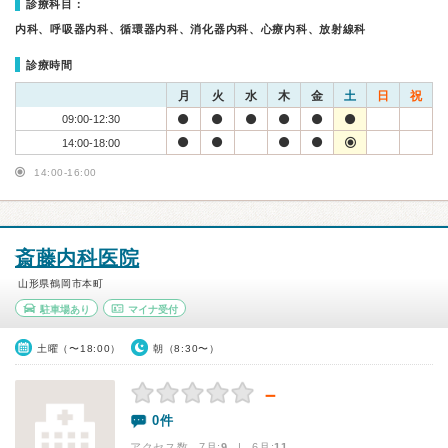
診療科目：
内科、呼吸器内科、循環器内科、消化器内科、心療内科、放射線科
診療時間
月
火
水
木
金
土
日
祝
09:00-12:30
14:00-18:00
14:00-16:00
斎藤内科医院
山形県鶴岡市本町
駐車場あり
マイナ受付
土曜（〜18:00）
朝（8:30〜）
－
0件
アクセス数 7月:
9
| 6月:
11