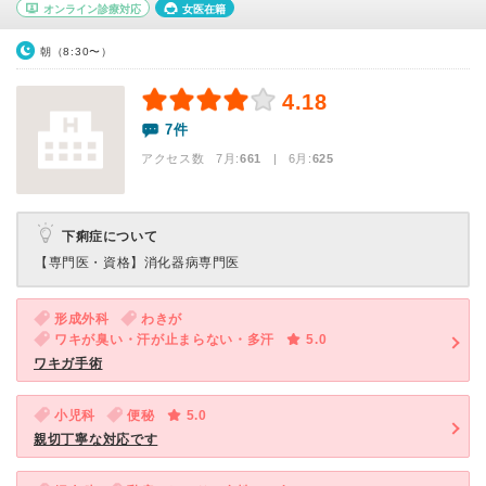
オンライン診療対応
女医在籍
朝（8:30〜）
4.18
7件
アクセス数 7月:
661
| 6月:
625
下痢症について
【専門医・資格】
消化器病専門医
形成外科
わきが
ワキが臭い・汗が止まらない・多汗
5.0
ワキガ手術
小児科
便秘
5.0
親切丁寧な対応です