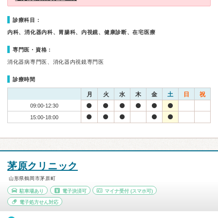
診療科目：
内科、消化器内科、胃腸科、内視鏡、健康診断、在宅医療
専門医・資格：
消化器病専門医、消化器内視鏡専門医
診療時間
月
火
水
木
金
土
日
祝
09:00-12:30
15:00-18:00
茅原クリニック
山形県鶴岡市茅原町
駐車場あり
電子決済可
マイナ受付
(スマホ可)
電子処方せん対応