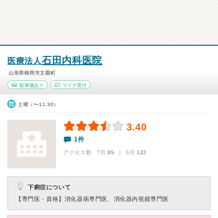
石田内科医院
医療法人
山形県鶴岡市文園町
駐車場あり
マイナ受付
土曜（〜11:30）
3.40
1件
アクセス数 7月:
85
| 6月:
122
下痢症について
【専門医・資格】
消化器病専門医、消化器内視鏡専門医