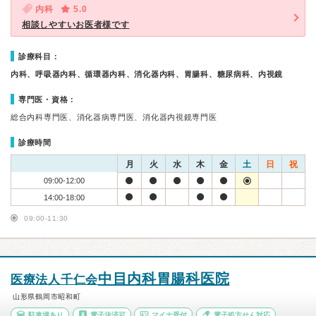
内科
5.0
相談しやすいお医者様です
診療科目：
内科、呼吸器内科、循環器内科、消化器内科、胃腸科、糖尿病科、内視鏡
専門医・資格：
総合内科専門医、消化器病専門医、消化器内視鏡専門医
診療時間
月
火
水
木
金
土
日
祝
09:00-12:00
14:00-18:00
09:00-11:30
中目内科胃腸科医院
医療法人千仁会
山形県鶴岡市昭和町
駐車場あり
電子決済可
マイナ受付
電子処方せん対応