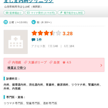
ましま内科クリニック
山形県鶴岡市ほなみ町（鶴岡駅）
駐車場あり
マイナ受付
(スマホ可)
電子処方せん対応
土曜（〜13:00）
朝（8:30〜）
3.28
1件
アクセス数 7月:
140
| 6月:
184
内視鏡
大腸ポリープ
血便
4.5
検査まで待つ
診療科目：
内科、循環器内科、消化器内科、胃腸科、糖尿病科、リウマチ科、腎臓内科、
外科、内視鏡
専門医・資格：
リウマチ専門医、腎臓専門医、透析専門医