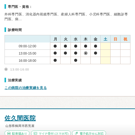
専門医・資格：
外科専門医、消化器内視鏡専門医、産婦人科専門医、小児科専門医、細胞診専
門医、病…
診療時間
月
火
水
木
金
土
日
祝
09:00-12:00
13:00-15:00
16:00-18:00
13:00-16:00
治療実績
この病院の治療実績を見る
佐久間医院
山形県鶴岡市西荒屋
駐車場あり
マイナ受付
(スマホ可)
電子処方せん対応