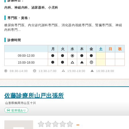
診療科目：
内科、神経内科、泌尿器科、小児科
専門医・資格：
糖尿病専門医、内分泌代謝科専門医、消化器内視鏡専門医、腎臓専門医、神経
内科専門…
診療時間
月
火
水
木
金
土
日
祝
09:00-12:00
15:00-18:00
08:30-14:00
13:30-17:00
15:00-19:00
16:00-18:00
佐藤診療所山戸出張所
山形県鶴岡市山五十川
駐車場あり
－