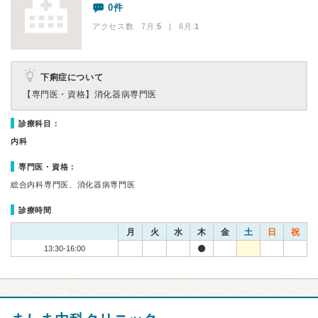
0件
アクセス数 7月:
5
| 6月:
1
下痢症について
【専門医・資格】
消化器病専門医
診療科目：
内科
専門医・資格：
総合内科専門医、消化器病専門医
診療時間
月
火
水
木
金
土
日
祝
13:30-16:00