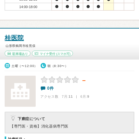
14:00-18:00
桂医院
山形県鶴岡市桂荒俣
駐車場あり
マイナ受付
(スマホ可)
土曜（〜12:00）
朝（8:30〜）
－
0件
アクセス数 7月:
11
| 6月:
9
下痢症について
【専門医・資格】
消化器病専門医