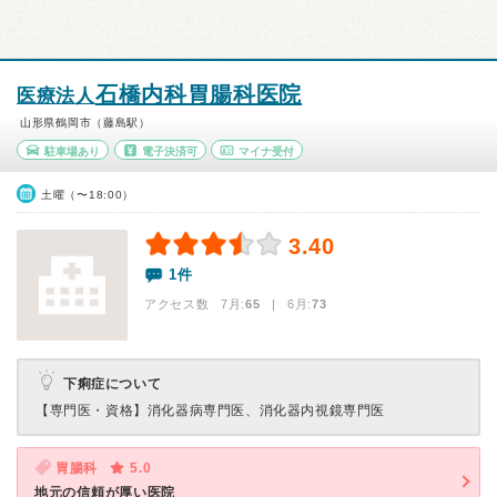
石橋内科胃腸科医院
医療法人
山形県鶴岡市（藤島駅）
駐車場あり
電子決済可
マイナ受付
土曜（〜18:00）
3.40
1件
アクセス数 7月:
65
| 6月:
73
下痢症について
【専門医・資格】
消化器病専門医、消化器内視鏡専門医
胃腸科
5.0
地元の信頼が厚い医院