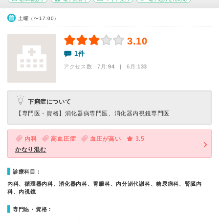
土曜（〜17:00）
3.10
1件
アクセス数 7月:
94
| 6月:
133
下痢症について
【専門医・資格】
消化器病専門医、消化器内視鏡専門医
内科
高血圧症
血圧が高い
3.5
かなり混む
診療科目：
内科、循環器内科、消化器内科、胃腸科、内分泌代謝科、糖尿病科、腎臓内
科、内視鏡
専門医・資格：