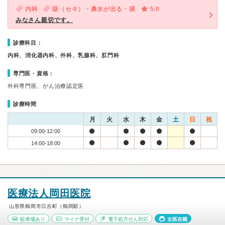
内科
咳（セキ）・鼻水が出る・痰
5.0
みなさん親切です。
診療科目：
内科、消化器内科、外科、乳腺科、肛門科
専門医・資格：
外科専門医、がん治療認定医
診療時間
月
火
水
木
金
土
日
祝
09:00-12:00
14:00-18:00
医療法人岡田医院
山形県鶴岡市日吉町（鶴岡駅）
駐車場あり
マイナ受付
電子処方せん対応
女医在籍