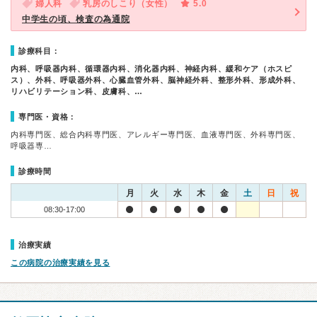
婦人科
乳房のしこり（女性）
5.0
中学生の頃、検査の為通院
診療科目：
内科、呼吸器内科、循環器内科、消化器内科、神経内科、緩和ケア（ホスピ
ス）、外科、呼吸器外科、心臓血管外科、脳神経外科、整形外科、形成外科、
リハビリテーション科、皮膚科、…
専門医・資格：
内科専門医、総合内科専門医、アレルギー専門医、血液専門医、外科専門医、
呼吸器専…
診療時間
月
火
水
木
金
土
日
祝
08:30-17:00
治療実績
この病院の治療実績を見る