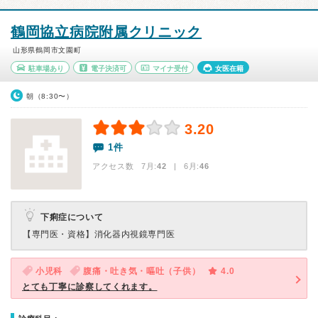
鶴岡協立病院附属クリニック
山形県鶴岡市文園町
駐車場あり
電子決済可
マイナ受付
女医在籍
朝（8:30〜）
3.20
1件
アクセス数 7月:
42
| 6月:
46
下痢症について
【専門医・資格】
消化器内視鏡専門医
小児科
腹痛・吐き気・嘔吐（子供）
4.0
とても丁寧に診察してくれます。