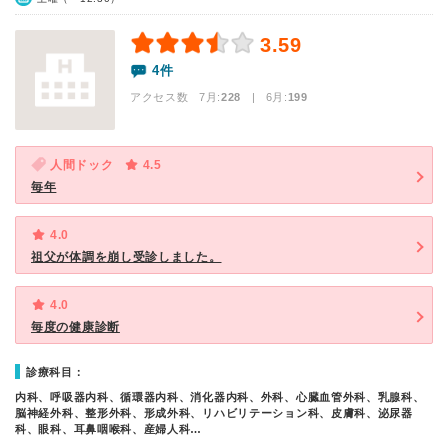
3.59
4件
アクセス数 7月:
228
| 6月:
199
人間ドック
4.5
毎年
4.0
祖父が体調を崩し受診しました。
4.0
毎度の健康診断
診療科目：
内科、呼吸器内科、循環器内科、消化器内科、外科、心臓血管外科、乳腺科、
脳神経外科、整形外科、形成外科、リハビリテーション科、皮膚科、泌尿器
科、眼科、耳鼻咽喉科、産婦人科…