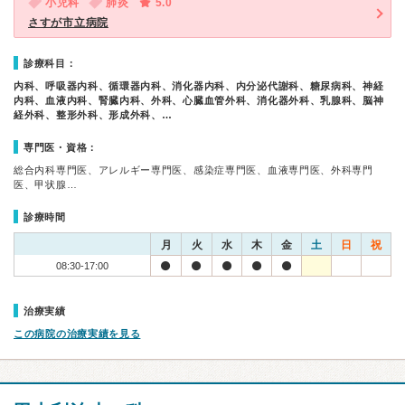
小児科
肺炎
5.0
さすが市立病院
診療科目：
内科、呼吸器内科、循環器内科、消化器内科、内分泌代謝科、糖尿病科、神経
内科、血液内科、腎臓内科、外科、心臓血管外科、消化器外科、乳腺科、脳神
経外科、整形外科、形成外科、…
専門医・資格：
総合内科専門医、アレルギー専門医、感染症専門医、血液専門医、外科専門
医、甲状腺…
診療時間
月
火
水
木
金
土
日
祝
08:30-17:00
治療実績
この病院の治療実績を見る