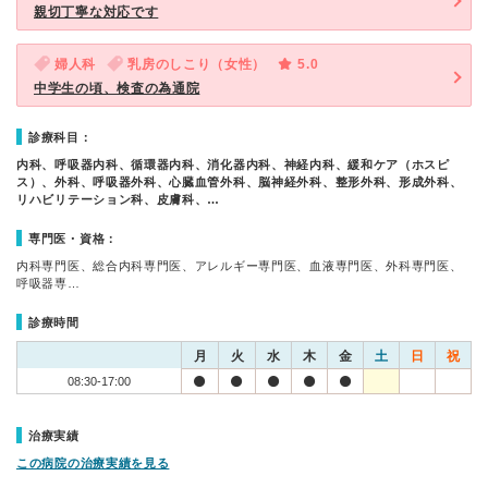
親切丁寧な対応です
婦人科
乳房のしこり（女性）
5.0
中学生の頃、検査の為通院
診療科目：
内科、呼吸器内科、循環器内科、消化器内科、神経内科、緩和ケア（ホスピ
ス）、外科、呼吸器外科、心臓血管外科、脳神経外科、整形外科、形成外科、
リハビリテーション科、皮膚科、…
専門医・資格：
内科専門医、総合内科専門医、アレルギー専門医、血液専門医、外科専門医、
呼吸器専…
診療時間
月
火
水
木
金
土
日
祝
08:30-17:00
治療実績
この病院の治療実績を見る