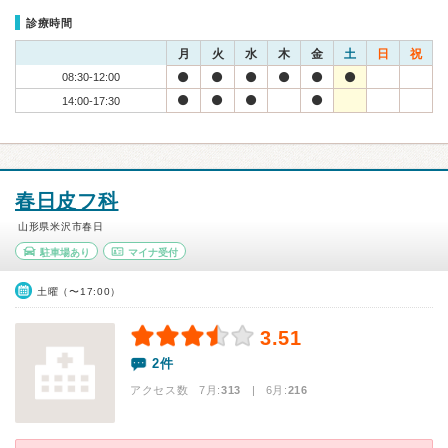
診療時間
月
火
水
木
金
土
日
祝
08:30-12:00
14:00-17:30
春日皮フ科
山形県米沢市春日
駐車場あり
マイナ受付
土曜（〜17:00）
3.51
2件
アクセス数 7月:
313
| 6月:
216