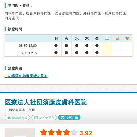
専門医・資格：
内科専門医、総合内科専門医、総合診療専門医、外科専門医、糖尿病専門医、
内分泌代…
診療時間
月
火
水
木
金
土
日
祝
08:30-12:00
13:00-17:15
治療実績
この病院の治療実績を見る
医療法人社団須藤皮膚科医院
山形県南陽市二色根
駐車場あり
マイナ受付
女医在籍
3.92