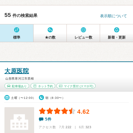
55
件の検索結果
表示順について
標準
★の数
レビュー数
新着・更新
大原医院
山形県寒河江市西根
駐車場あり
ネット予約
マイナ受付
(スマホ可)
土曜（〜12:00）
朝（8:30〜）
4.62
5件
アクセス数 7月:
222
| 6月:
323