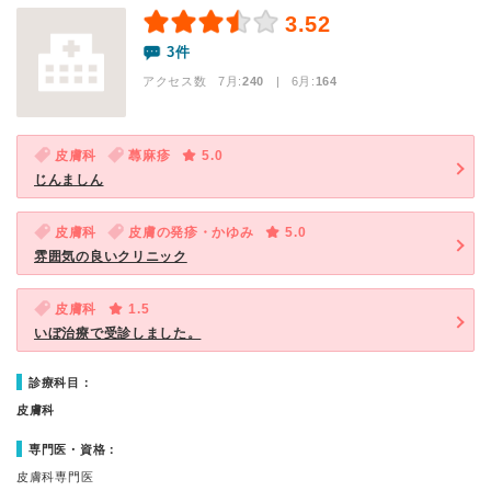
3.52
3件
アクセス数 7月:
240
| 6月:
164
皮膚科
蕁麻疹
5.0
じんましん
皮膚科
皮膚の発疹・かゆみ
5.0
雰囲気の良いクリニック
皮膚科
1.5
いぼ治療で受診しました。
診療科目：
皮膚科
専門医・資格：
皮膚科専門医