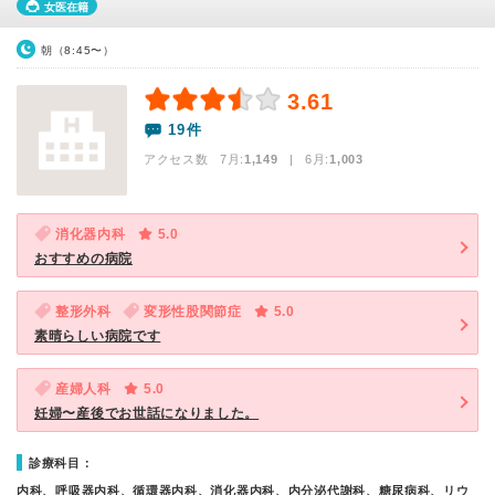
女医在籍
朝（8:45〜）
3.61
19件
アクセス数 7月:
1,149
| 6月:
1,003
消化器内科
5.0
おすすめの病院
整形外科
変形性股関節症
5.0
素晴らしい病院です
産婦人科
5.0
妊婦〜産後でお世話になりました。
診療科目：
内科、呼吸器内科、循環器内科、消化器内科、内分泌代謝科、糖尿病科、リウ