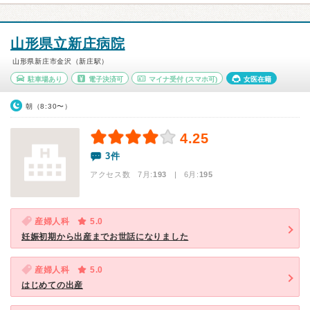
山形県立新庄病院
山形県新庄市金沢（新庄駅）
駐車場あり
電子決済可
マイナ受付
(スマホ可)
女医在籍
朝（8:30〜）
4.25
3件
アクセス数 7月:
193
| 6月:
195
産婦人科
5.0
妊娠初期から出産までお世話になりました
産婦人科
5.0
はじめての出産