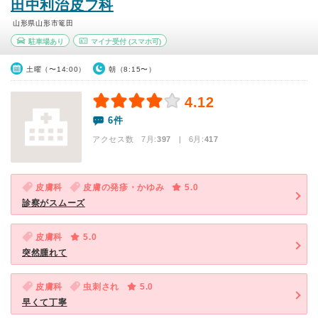
田中利治皮フ科
山形県山形市篭田
駐車場あり
マイナ受付
(スマホ可)
土曜（〜14:00）
朝（8:15〜）
4.12
6件
アクセス数 7月:
397
| 6月:
417
皮膚科
皮膚の発疹・かゆみ
5.0
診察がスムーズ
皮膚科
5.0
突然腫れて
皮膚科
虫刺され
5.0
早くて丁寧