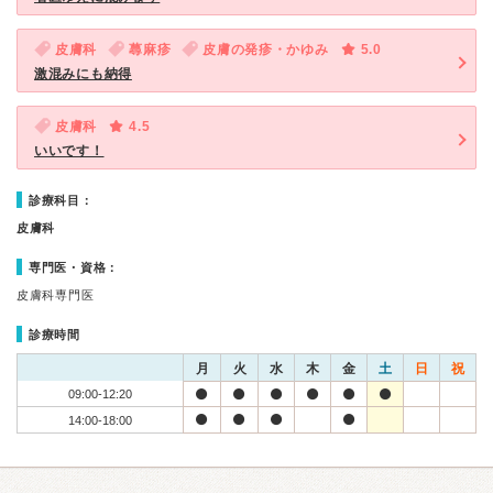
皮膚科
蕁麻疹
皮膚の発疹・かゆみ
5.0
激混みにも納得
皮膚科
4.5
いいです！
診療科目：
皮膚科
専門医・資格：
皮膚科専門医
診療時間
月
火
水
木
金
土
日
祝
09:00-12:20
14:00-18:00