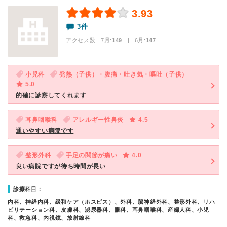
3.93
3件
アクセス数 7月:
149
| 6月:
147
小児科
発熱（子供）・腹痛・吐き気・嘔吐（子供）
5.0
的確に診察してくれます
耳鼻咽喉科
アレルギー性鼻炎
4.5
通いやすい病院です
整形外科
手足の関節が痛い
4.0
良い病院ですが待ち時間が長い
診療科目：
内科、神経内科、緩和ケア（ホスピス）、外科、脳神経外科、整形外科、リハ
ビリテーション科、皮膚科、泌尿器科、眼科、耳鼻咽喉科、産婦人科、小児
科、救急科、内視鏡、放射線科