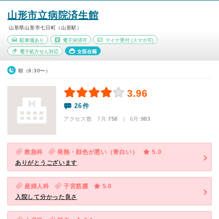
山形市立病院済生館
山形県山形市七日町（山形駅）
駐車場あり
電子決済可
マイナ受付
(スマホ可)
電子処方せん対応
女医在籍
朝（8:30〜）
3.96
26件
アクセス数 7月:
758
| 6月:
983
救急科
発熱・顔色が悪い（青白い）
5.0
ありがとうございます
産婦人科
子宮筋腫
5.0
入院して分かった良さ