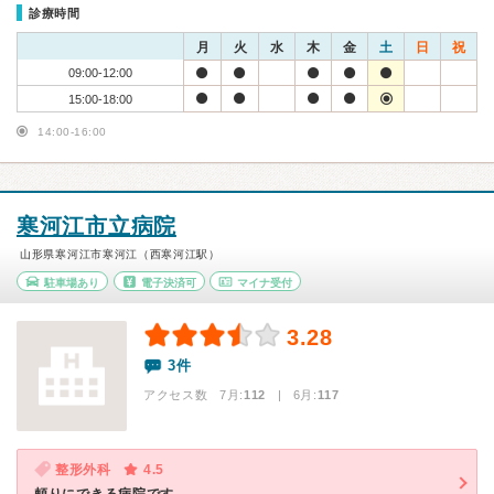
診療時間
月
火
水
木
金
土
日
祝
09:00-12:00
15:00-18:00
14:00-16:00
寒河江市立病院
山形県寒河江市寒河江（西寒河江駅）
駐車場あり
電子決済可
マイナ受付
3.28
3件
アクセス数 7月:
112
| 6月:
117
整形外科
4.5