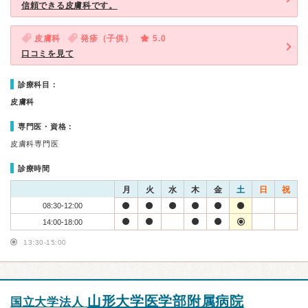
信頼できる皮膚科です。
皮膚科
発疹（子供）
5.0
口コミを見て
診療科目：
皮膚科
専門医・資格：
皮膚科専門医
診療時間
月
火
水
木
金
土
日
祝
08:30-12:00
14:00-18:00
13:30-15:00
山形大学医学部附属病院
国立大学法人