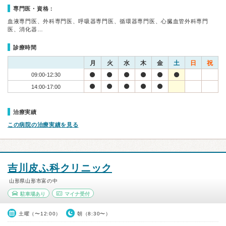
専門医・資格：
血液専門医、外科専門医、呼吸器専門医、循環器専門医、心臓血管外科専門
医、消化器…
診療時間
月
火
水
木
金
土
日
祝
09:00-12:30
14:00-17:00
治療実績
この病院の治療実績を見る
吉川皮ふ科クリニック
山形県山形市富の中
駐車場あり
マイナ受付
土曜（〜12:00）
朝（8:30〜）