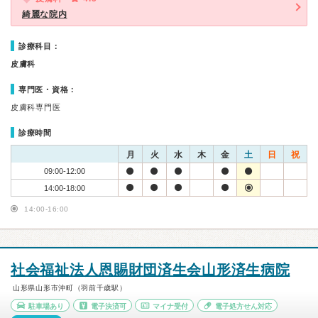
綺麗な院内
診療科目：
皮膚科
専門医・資格：
皮膚科専門医
診療時間
月
火
水
木
金
土
日
祝
09:00-12:00
14:00-18:00
14:00-16:00
社会福祉法人恩賜財団済生会山形済生病院
山形県山形市沖町（羽前千歳駅）
駐車場あり
電子決済可
マイナ受付
電子処方せん対応