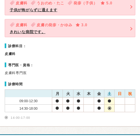
皮膚科
うおのめ・たこ
発疹（子供）
5.0
子供が怖がらずに通えます
皮膚科
皮膚の発疹・かゆみ
3.0
きれいな病院です。
診療科目：
皮膚科
専門医・資格：
皮膚科専門医
診療時間
月
火
水
木
金
土
日
祝
09:00-12:30
14:30-18:00
14:00-17:00