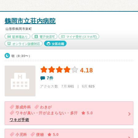
鶴岡市立荘内病院
山形県鶴岡市泉町
駐車場あり
電子決済可
マイナ受付
(スマホ可)
オンライン診療対応
女医在籍
朝（8:30〜）
4.18
7件
アクセス数 7月:
661
| 6月:
625
形成外科
わきが
ワキが臭い・汗が止まらない・多汗
5.0
ワキガ手術
小児科
便秘
5.0