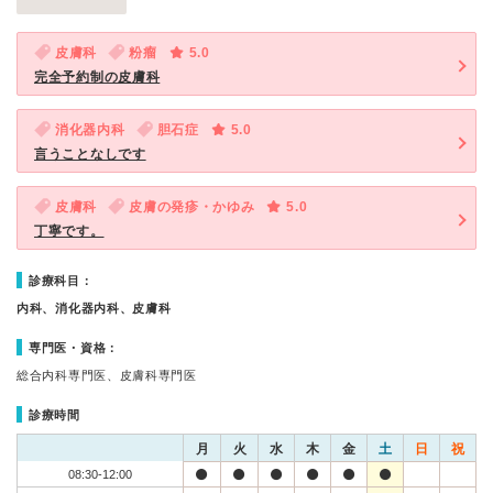
皮膚科
粉瘤
5.0
完全予約制の皮膚科
消化器内科
胆石症
5.0
言うことなしです
皮膚科
皮膚の発疹・かゆみ
5.0
丁寧です。
診療科目：
内科、消化器内科、皮膚科
専門医・資格：
総合内科専門医、皮膚科専門医
診療時間
月
火
水
木
金
土
日
祝
08:30-12:00