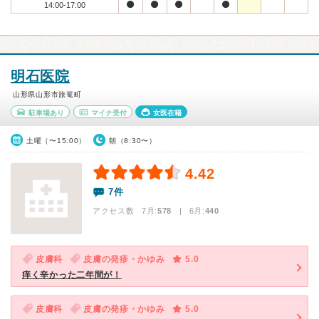
14:00-17:00
明石医院
山形県山形市旅篭町
駐車場あり
マイナ受付
女医在籍
土曜（〜15:00）
朝（8:30〜）
4.42
7件
アクセス数 7月:
578
| 6月:
440
皮膚科
皮膚の発疹・かゆみ
5.0
痒く辛かった二年間が！
皮膚科
皮膚の発疹・かゆみ
5.0