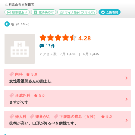
山形県山形市飯田西
駐車場あり
電子決済可
マイナ受付
(スマホ可)
女医在籍
朝（8:30〜）
4.28
13件
アクセス数 7月:
1,481
| 6月:
1,435
内科
5.0
女性看護師さんの励まし
形成外科
5.0
さすがです
婦人科
卵巣がん
下腹部の痛み（女性）
5.0
技術が高い、山形が誇るべき病院です。