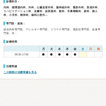
診療科目：
内科、循環器内科、外科、心臓血管外科、脳神経外科、整形外科、形成外科、
リハビリテーション科、皮膚科、泌尿器科、眼科、耳鼻咽喉科、産科、婦人
科、小児科、精神科、歯科口腔外…
専門医・資格：
総合内科専門医、アレルギー専門医、リウマチ専門医、感染症専門医、血液専
門医、外…
診療時間
月
火
水
木
金
土
日
祝
08:30-17:00
治療実績
この病院の治療実績を見る