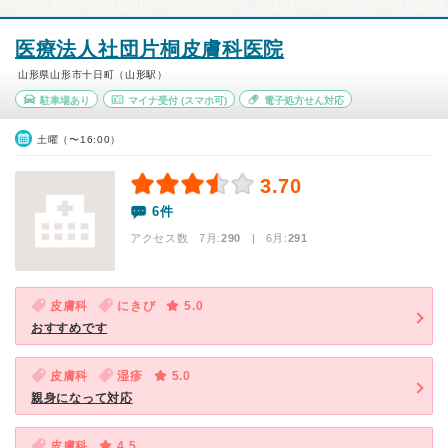
医療法人社団片桐皮膚科医院
山形県山形市十日町（山形駅）
駐車場あり
マイナ受付
(スマホ可)
電子処方せん対応
土曜（〜16:00）
3.70
6件
アクセス数 7月:
290
| 6月:
291
皮膚科
にきび
5.0
おすすめです
皮膚科
湿疹
5.0
親身になって対応
皮膚科
4.5