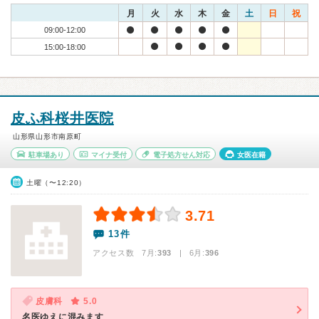
月
火
水
木
金
土
日
祝
09:00-12:00
15:00-18:00
皮ふ科桜井医院
山形県山形市南原町
駐車場あり
マイナ受付
電子処方せん対応
女医在籍
土曜（〜12:20）
3.71
13件
アクセス数 7月:
393
| 6月:
396
皮膚科
5.0
名医ゆえに混みます