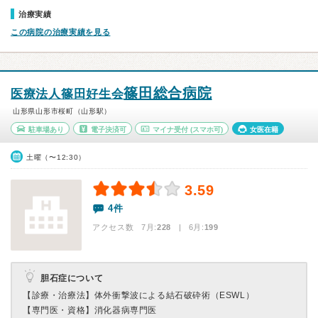
治療実績
この病院の治療実績を見る
篠田総合病院
医療法人篠田好生会
山形県山形市桜町（山形駅）
駐車場あり
電子決済可
マイナ受付
(スマホ可)
女医在籍
土曜（〜12:30）
3.59
4件
アクセス数 7月:
228
| 6月:
199
胆石症について
【診療・治療法】
体外衝撃波による結石破砕術（ESWL）
【専門医・資格】
消化器病専門医