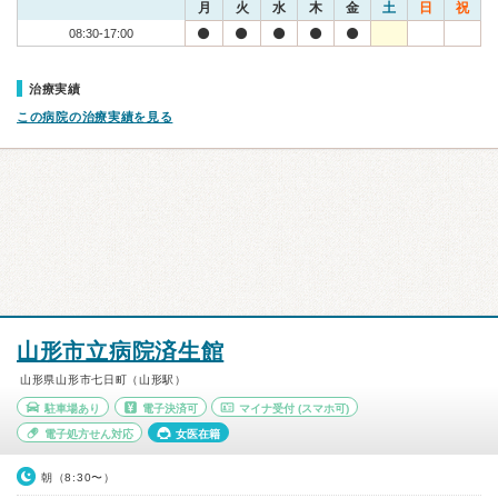
月
火
水
木
金
土
日
祝
08:30-17:00
治療実績
この病院の治療実績を見る
山形市立病院済生館
山形県山形市七日町（山形駅）
駐車場あり
電子決済可
マイナ受付
(スマホ可)
電子処方せん対応
女医在籍
朝（8:30〜）