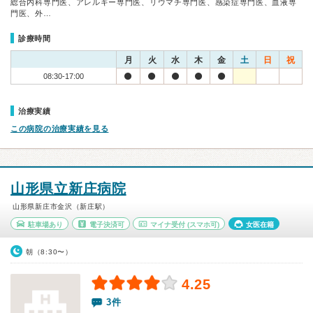
総合内科専門医、アレルギー専門医、リウマチ専門医、感染症専門医、血液専
門医、外…
診療時間
月
火
水
木
金
土
日
祝
08:30-17:00
治療実績
この病院の治療実績を見る
山形県立新庄病院
山形県新庄市金沢（新庄駅）
駐車場あり
電子決済可
マイナ受付
(スマホ可)
女医在籍
朝（8:30〜）
4.25
3件