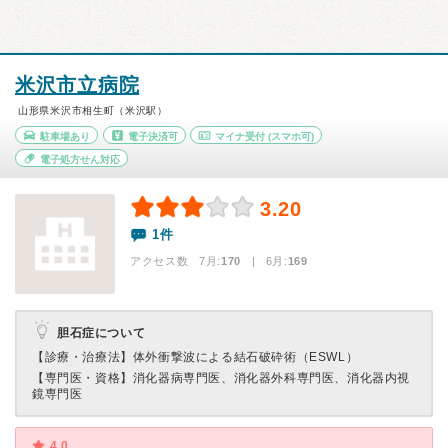
米沢市立病院
山形県米沢市相生町（米沢駅）
駐車場あり
電子決済可
マイナ受付
(スマホ可)
電子処方せん対応
3.20
1件
アクセス数 7月:
170
| 6月:
169
胆石症について
【診療・治療法】
体外衝撃波による結石破砕術（ESWL）
【専門医・資格】
消化器病専門医、消化器外科専門医、消化器内視
鏡専門医
4.0