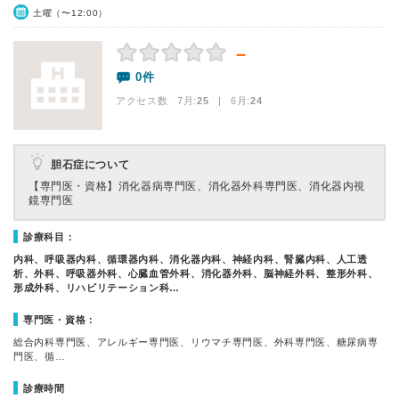
土曜（〜12:00）
－
0件
アクセス数 7月:
25
| 6月:
24
胆石症について
【専門医・資格】
消化器病専門医、消化器外科専門医、消化器内視
鏡専門医
診療科目：
内科、呼吸器内科、循環器内科、消化器内科、神経内科、腎臓内科、人工透
析、外科、呼吸器外科、心臓血管外科、消化器外科、脳神経外科、整形外科、
形成外科、リハビリテーション科…
専門医・資格：
総合内科専門医、アレルギー専門医、リウマチ専門医、外科専門医、糖尿病専
門医、循…
診療時間