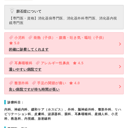
胆石症について
【専門医・資格】
消化器病専門医、消化器外科専門医、消化器内視
鏡専門医
小児科
発熱（子供）・腹痛・吐き気・嘔吐（子供）
5.0
的確に診察してくれます
耳鼻咽喉科
アレルギー性鼻炎
4.5
通いやすい病院です
整形外科
手足の関節が痛い
4.0
良い病院ですが待ち時間が長い
診療科目：
内科、神経内科、緩和ケア（ホスピス）、外科、脳神経外科、整形外科、リハ
ビリテーション科、皮膚科、泌尿器科、眼科、耳鼻咽喉科、産婦人科、小児
科、救急科、内視鏡、放射線科