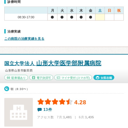
診療時間
月
火
水
木
金
土
日
祝
08:30-17:00
治療実績
この病院の治療実績を見る
山形大学医学部附属病院
国立大学法人
山形県山形市飯田西
駐車場あり
電子決済可
マイナ受付
(スマホ可)
女医在籍
朝（8:30〜）
4.28
13件
アクセス数 7月:
1,481
| 6月:
1,435