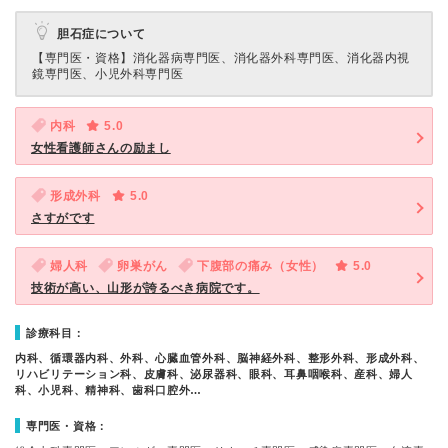
胆石症について
【専門医・資格】
消化器病専門医、消化器外科専門医、消化器内視
鏡専門医、小児外科専門医
内科
5.0
女性看護師さんの励まし
形成外科
5.0
さすがです
婦人科
卵巣がん
下腹部の痛み（女性）
5.0
技術が高い、山形が誇るべき病院です。
診療科目：
内科、循環器内科、外科、心臓血管外科、脳神経外科、整形外科、形成外科、
リハビリテーション科、皮膚科、泌尿器科、眼科、耳鼻咽喉科、産科、婦人
科、小児科、精神科、歯科口腔外…
専門医・資格：