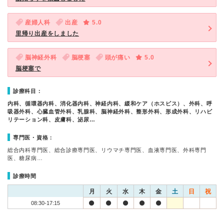
産婦人科
出産
5.0
里帰り出産をしました
脳神経外科
脳梗塞
頭が痛い
5.0
脳梗塞で
診療科目：
内科、循環器内科、消化器内科、神経内科、緩和ケア（ホスピス）、外科、呼
吸器外科、心臓血管外科、乳腺科、脳神経外科、整形外科、形成外科、リハビ
リテーション科、皮膚科、泌尿…
専門医・資格：
総合内科専門医、総合診療専門医、リウマチ専門医、血液専門医、外科専門
医、糖尿病…
診療時間
月
火
水
木
金
土
日
祝
08:30-17:15