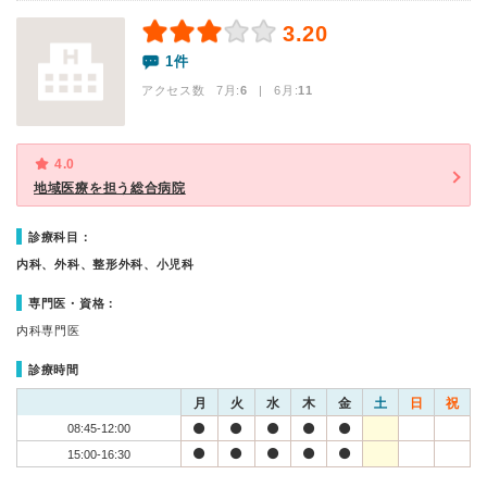
3.20
1件
アクセス数 7月:
6
| 6月:
11
4.0
地域医療を担う総合病院
診療科目：
内科、外科、整形外科、小児科
専門医・資格：
内科専門医
診療時間
月
火
水
木
金
土
日
祝
08:45-12:00
15:00-16:30