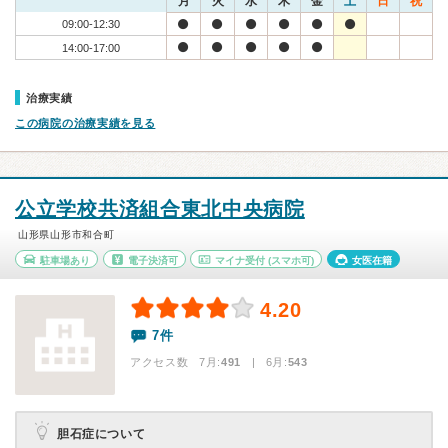
月
火
水
木
金
土
日
祝
09:00-12:30
14:00-17:00
治療実績
この病院の治療実績を見る
公立学校共済組合東北中央病院
山形県山形市和合町
駐車場あり
電子決済可
マイナ受付
(スマホ可)
女医在籍
4.20
7件
アクセス数 7月:
491
| 6月:
543
胆石症について