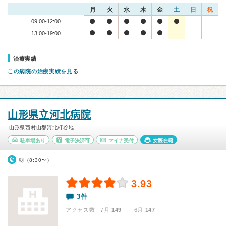
月
火
水
木
金
土
日
祝
09:00-12:00
13:00-19:00
治療実績
この病院の治療実績を見る
山形県立河北病院
山形県西村山郡河北町谷地
駐車場あり
電子決済可
マイナ受付
女医在籍
朝（8:30〜）
3.93
3件
アクセス数 7月:
149
| 6月:
147