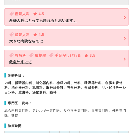
産婦人科
4.5
産婦人科はとっても頼れると思います。
産婦人科
4.5
大きな病院ならでは
救急科
脳梗塞
手足がしびれる
3.5
救急外来にて
診療科目：
内科、循環器内科、消化器内科、神経内科、外科、呼吸器外科、心臓血管外
科、消化器外科、乳腺科、脳神経外科、整形外科、形成外科、リハビリテーシ
ョン科、皮膚科、泌尿器科、眼科…
専門医・資格：
総合内科専門医、アレルギー専門医、リウマチ専門医、血液専門医、外科専門
医、糖尿…
診療時間