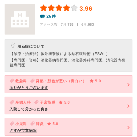
3.96
26件
アクセス数 7月:
758
| 6月:
983
胆石症について
【診療・治療法】
体外衝撃波による結石破砕術（ESWL）
【専門医・資格】
消化器病専門医、消化器外科専門医、消化器内視
鏡専門医
救急科
発熱・顔色が悪い（青白い）
5.0
ありがとうございます
産婦人科
子宮筋腫
5.0
入院して分かった良さ
小児科
肺炎
5.0
さすが市立病院