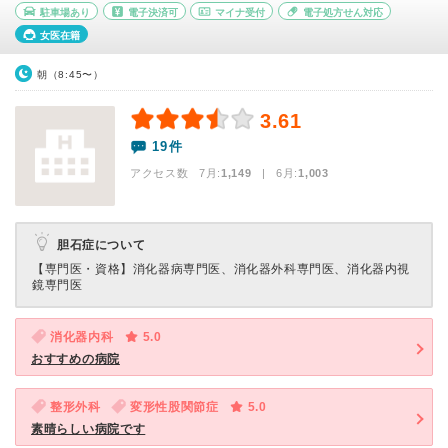
駐車場あり
電子決済可
マイナ受付
電子処方せん対応
女医在籍
朝（8:45〜）
3.61
19件
アクセス数 7月:
1,149
| 6月:
1,003
胆石症について
【専門医・資格】
消化器病専門医、消化器外科専門医、消化器内視
鏡専門医
消化器内科
5.0
おすすめの病院
整形外科
変形性股関節症
5.0
素晴らしい病院です