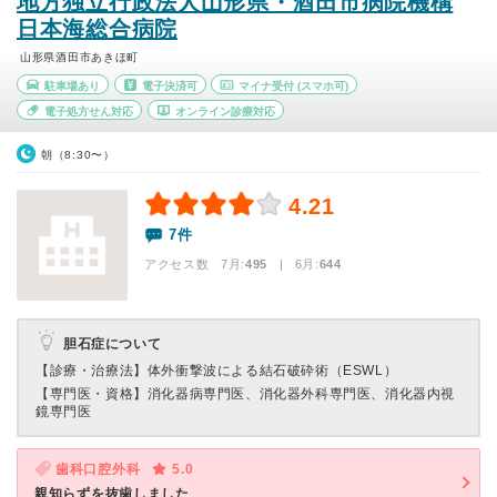
地方独立行政法人山形県・酒田市病院機構
日本海総合病院
山形県酒田市あきほ町
駐車場あり
電子決済可
マイナ受付
(スマホ可)
電子処方せん対応
オンライン診療対応
朝（8:30〜）
4.21
7件
アクセス数 7月:
495
| 6月:
644
胆石症について
【診療・治療法】
体外衝撃波による結石破砕術（ESWL）
【専門医・資格】
消化器病専門医、消化器外科専門医、消化器内視
鏡専門医
歯科口腔外科
5.0
親知らずを抜歯しました