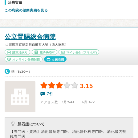
治療実績
この病院の治療実績を見る
公立置賜総合病院
山形県東置賜郡川西町西大塚（西大塚駅）
駐車場あり
電子決済可
マイナ受付
(スマホ可)
オンライン診療対応
女医在籍
朝（8:30〜）
3.15
7件
アクセス数 7月:
543
| 6月:
422
胆石症について
【専門医・資格】
消化器病専門医、消化器外科専門医、消化器内視
鏡専門医