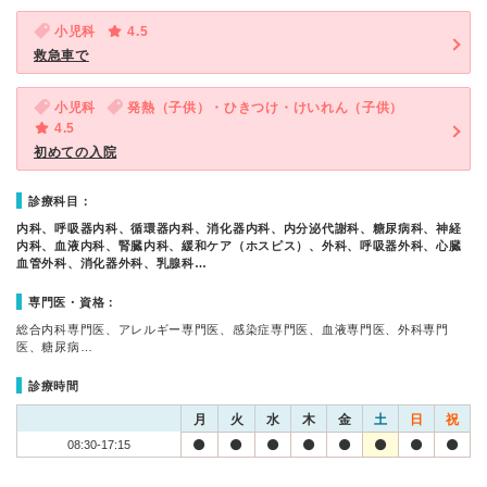
小児科
4.5
救急車で
小児科
発熱（子供）・ひきつけ・けいれん（子供）
4.5
初めての入院
診療科目：
内科、呼吸器内科、循環器内科、消化器内科、内分泌代謝科、糖尿病科、神経
内科、血液内科、腎臓内科、緩和ケア（ホスピス）、外科、呼吸器外科、心臓
血管外科、消化器外科、乳腺科…
専門医・資格：
総合内科専門医、アレルギー専門医、感染症専門医、血液専門医、外科専門
医、糖尿病…
診療時間
月
火
水
木
金
土
日
祝
08:30-17:15