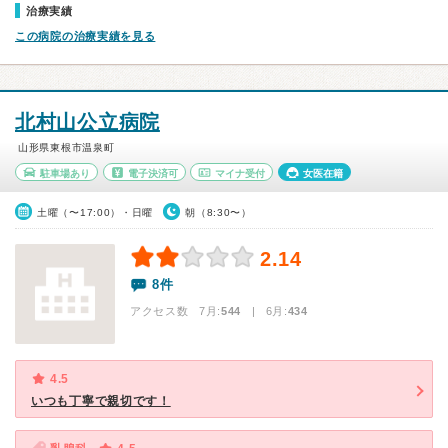
治療実績
この病院の治療実績を見る
北村山公立病院
山形県東根市温泉町
駐車場あり
電子決済可
マイナ受付
女医在籍
土曜（〜17:00）・日曜
朝（8:30〜）
2.14
8件
アクセス数 7月:
544
| 6月:
434
4.5
いつも丁寧で親切です！