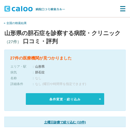
« 全国の検索結果
山形県の胆石症を診察する病院・クリニック
口コミ・評判
（27件）
27件の医療機関が見つかりました
エリア・駅
山形県
病気
胆石症
名称
なし
詳細条件
なし (曜日や時間帯を指定できます)
条件変更・絞り込み
土曜日診療で絞り込む (10件)