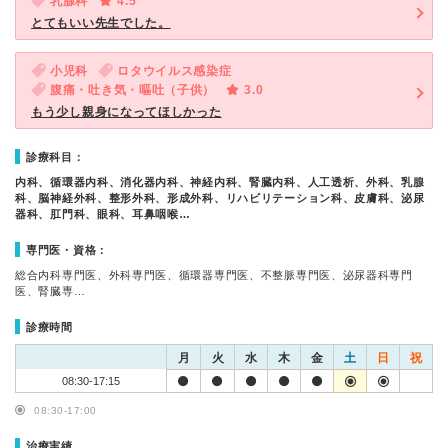
乳腺科
4.5
とてもいい先生でした。
小児科
ロタウイルス感染症
腹痛・吐き気・嘔吐（子供）
3.0
もう少し親身になってほしかった
診療科目：
内科、循環器内科、消化器内科、神経内科、腎臓内科、人工透析、外科、乳腺
科、脳神経外科、整形外科、形成外科、リハビリテーション科、皮膚科、泌尿
器科、肛門科、眼科、耳鼻咽喉…
専門医・資格：
総合内科専門医、外科専門医、循環器専門医、不整脈専門医、泌尿器科専門
医、腎臓専…
診療時間
月
火
水
木
金
土
日
祝
08:30-17:15
08:30-17:00
治療実績