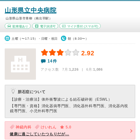
山形県立中央病院
山形県山形市青柳（南出羽駅）
駐車場あり
電子決済可
マイナ受付
(スマホ可)
土曜（〜17:15）・日曜・祝日
朝（8:30〜）
2.92
14件
アクセス数 7月:
1,226
| 6月:
1,086
胆石症について
【診療・治療法】
体外衝撃波による結石破砕術（ESWL）
【専門医・資格】
消化器病専門医、消化器外科専門医、消化器内視
鏡専門医、小児外科専門医
神経内科
けいれん
5.0
健康に過ごしていたつもりだが…