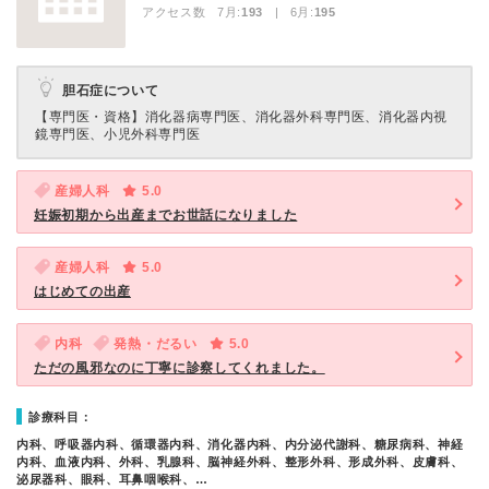
アクセス数 7月:
193
| 6月:
195
胆石症について
【専門医・資格】
消化器病専門医、消化器外科専門医、消化器内視
鏡専門医、小児外科専門医
産婦人科
5.0
妊娠初期から出産までお世話になりました
産婦人科
5.0
はじめての出産
内科
発熱・だるい
5.0
ただの風邪なのに丁寧に診察してくれました。
診療科目：
内科、呼吸器内科、循環器内科、消化器内科、内分泌代謝科、糖尿病科、神経
内科、血液内科、外科、乳腺科、脳神経外科、整形外科、形成外科、皮膚科、
泌尿器科、眼科、耳鼻咽喉科、…