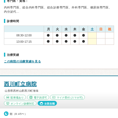
専門医・資格：
内科専門医、総合内科専門医、総合診療専門医、外科専門医、糖尿病専門医、
内分泌代…
診療時間
月
火
水
木
金
土
日
祝
08:30-12:00
13:00-17:15
治療実績
この病院の治療実績を見る
西川町立病院
山形県西村山郡西川町海味
駐車場あり
電子決済可
マイナ受付
(スマホ可)
オンライン診療対応
女医在籍
朝（8:45〜）