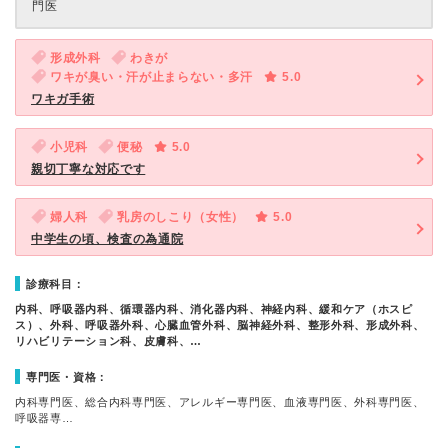
門医
形成外科
わきが
ワキが臭い・汗が止まらない・多汗
5.0
ワキガ手術
小児科
便秘
5.0
親切丁寧な対応です
婦人科
乳房のしこり（女性）
5.0
中学生の頃、検査の為通院
診療科目：
内科、呼吸器内科、循環器内科、消化器内科、神経内科、緩和ケア（ホスピ
ス）、外科、呼吸器外科、心臓血管外科、脳神経外科、整形外科、形成外科、
リハビリテーション科、皮膚科、…
専門医・資格：
内科専門医、総合内科専門医、アレルギー専門医、血液専門医、外科専門医、
呼吸器専…