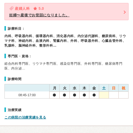
産婦人科
5.0
妊婦〜産後でお世話になりました。
診療科目：
内科、呼吸器内科、循環器内科、消化器内科、内分泌代謝科、糖尿病科、リウ
マチ科、神経内科、血液内科、腎臓内科、外科、呼吸器外科、心臓血管外科、
乳腺科、脳神経外科、整形外科…
専門医・資格：
総合内科専門医、リウマチ専門医、感染症専門医、外科専門医、糖尿病専門
医、内分泌…
診療時間
月
火
水
木
金
土
日
祝
08:45-17:00
治療実績
この病院の治療実績を見る