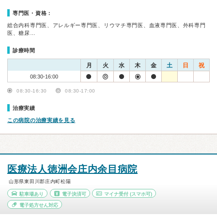
専門医・資格：
総合内科専門医、アレルギー専門医、リウマチ専門医、血液専門医、外科専門
医、糖尿…
診療時間
月
火
水
木
金
土
日
祝
08:30-16:00
08:30-16:30
08:30-17:00
治療実績
この病院の治療実績を見る
医療法人徳洲会庄内余目病院
山形県東田川郡庄内町松陽
駐車場あり
電子決済可
マイナ受付
(スマホ可)
電子処方せん対応