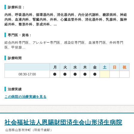
診療科目：
内科、呼吸器内科、循環器内科、消化器内科、内分泌代謝科、糖尿病科、神経
内科、血液内科、腎臓内科、外科、心臓血管外科、消化器外科、乳腺科、脳神
経外科、整形外科、形成外科、…
専門医・資格：
総合内科専門医、アレルギー専門医、感染症専門医、血液専門医、外科専門
医、甲状腺…
診療時間
月
火
水
木
金
土
日
祝
08:30-17:00
治療実績
この病院の治療実績を見る
社会福祉法人恩賜財団済生会山形済生病院
山形県山形市沖町（羽前千歳駅）