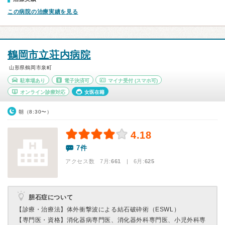
この病院の治療実績を見る
鶴岡市立荘内病院
山形県鶴岡市泉町
駐車場あり
電子決済可
マイナ受付
(スマホ可)
オンライン診療対応
女医在籍
朝（8:30〜）
4.18
7件
アクセス数 7月:
661
| 6月:
625
胆石症について
【診療・治療法】
体外衝撃波による結石破砕術（ESWL）
【専門医・資格】
消化器病専門医、消化器外科専門医、小児外科専