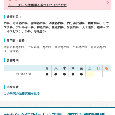
シェーグレン症候群を診ていただけます
診療科目：
内科、呼吸器内科、循環器内科、消化器内科、内分泌代謝科、糖尿病科、リウ
マチ科、アレルギー科、神経内科、血液内科、腎臓内科、人工透析、緩和ケア
（ホスピス）、外科、呼吸器外…
専門医・資格：
総合内科専門医、アレルギー専門医、血液専門医、外科専門医、呼吸器専門
医、循環器…
診療時間
月
火
水
木
金
土
日
祝
09:00-17:00
治療実績
この病院の治療実績を見る