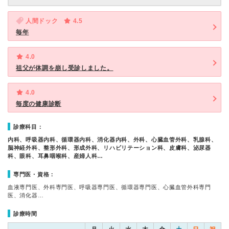
人間ドック
4.5
毎年
4.0
祖父が体調を崩し受診しました。
4.0
毎度の健康診断
診療科目：
内科、呼吸器内科、循環器内科、消化器内科、外科、心臓血管外科、乳腺科、
脳神経外科、整形外科、形成外科、リハビリテーション科、皮膚科、泌尿器
科、眼科、耳鼻咽喉科、産婦人科…
専門医・資格：
血液専門医、外科専門医、呼吸器専門医、循環器専門医、心臓血管外科専門
医、消化器…
診療時間