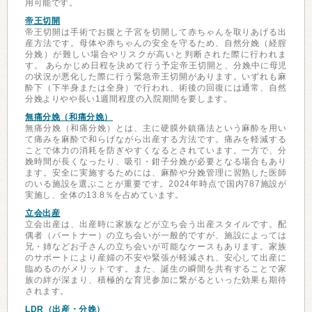
用可能です。
帝王切開
帝王切開は手術でお腹と子宮を切開して赤ちゃんを取りあげる出
産方法です。母体や赤ちゃんの安全を守るため、自然分娩（経腟
分娩）が難しい場合やリスクが高いと判断された際に行われま
す。 あらかじめ日程を決めて行う予定帝王切開と、分娩中に母児
の状況が悪化した際に行う緊急帝王切開があります。いずれも麻
酔下（下半身または全身）で行われ、術後の回復には通常、自然
分娩よりやや長い1週間程度の入院期間を要します。
無痛分娩（和痛分娩）
無痛分娩（和痛分娩）とは、主に硬膜外鎮痛法という麻酔を用い
て痛みを麻酔で和らげながら出産する方法です。痛みを軽減する
ことで体力の消耗を防ぎやすくなるとされています。一方で、分
娩時間が長くなったり、吸引・鉗子分娩が必要となる場合もあり
ます。安全に実施するためには、麻酔や分娩管理に習熟した医師
のいる施設を選ぶことが重要です。2024年時点で国内787施設が
実施し、全体の13.8％を占めています。
立会出産
立会出産は、出産時に家族などが立ち会う出産スタイルです。配
偶者（パートナー）の立ち会いが一般的ですが、施設によっては
兄・姉などお子さんの立ち会いが可能なケースもあります。家族
のサポートにより産婦の不安や緊張が軽減され、安心して出産に
臨めるのがメリットです。また、誕生の瞬間を共有することで家
族の絆が深まり、積極的な育児参加に繋がるといった効果も期待
されます。
LDR（出産・分娩）