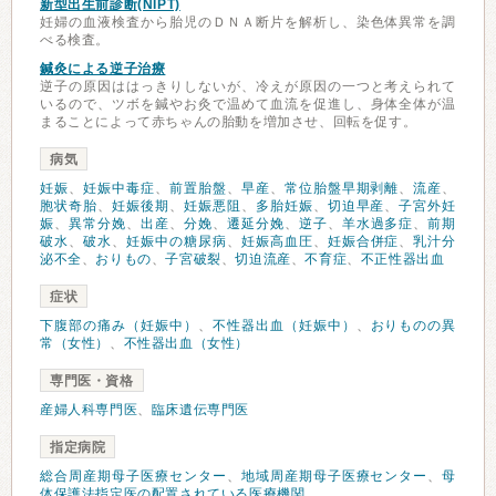
新型出生前診断(NIPT)
妊婦の血液検査から胎児のＤＮＡ断片を解析し、染色体異常を調
べる検査。
鍼灸による逆子治療
逆子の原因ははっきりしないが、冷えが原因の一つと考えられて
いるので、ツボを鍼やお灸で温めて血流を促進し、身体全体が温
まることによって赤ちゃんの胎動を増加させ、回転を促す。
病気
妊娠
、
妊娠中毒症
、
前置胎盤
、
早産
、
常位胎盤早期剥離
、
流産
、
胞状奇胎
、
妊娠後期
、
妊娠悪阻
、
多胎妊娠
、
切迫早産
、
子宮外妊
娠
、
異常分娩
、
出産
、
分娩
、
遷延分娩
、
逆子
、
羊水過多症
、
前期
破水
、
破水
、
妊娠中の糖尿病
、
妊娠高血圧
、
妊娠合併症
、
乳汁分
泌不全
、
おりもの
、
子宮破裂
、
切迫流産
、
不育症
、
不正性器出血
症状
下腹部の痛み（妊娠中）
、
不性器出血（妊娠中）
、
おりものの異
常（女性）
、
不性器出血（女性）
専門医・資格
産婦人科専門医
、
臨床遺伝専門医
指定病院
総合周産期母子医療センター
、
地域周産期母子医療センター
、
母
体保護法指定医の配置されている医療機関