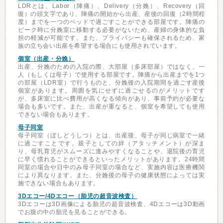
LDRとは、Labor（陣痛）、Delivery（分娩）、Recovery（回
復）の頭文字であり、陣痛の開始から出産、産後の回復（2時間程
度）までを一つのベッドで過ごすことができる部屋です。陣痛の
ピーク時に分娩室に移動する必要がないため、産婦の身体的な負
担の軽減が可能です。また、プライバシーも確保されるため、家
族の立ち会い出産を希望する場合にも使用されています。
個室（出産・分娩）
出産、分娩のための入院の際、大部屋（多床部屋）ではなく、一
人（もしくは母子）で使用する部屋です。陣痛から出産までを1つ
の部屋（LDR室）で行うものと、分娩後の入院期間を過ごす産後
個室があります。周囲を気にせずに過ごせるのがメリットです
が、多床室に比べ費用が高くなる傾向があり、事前予約が必要な
場合も多いです。また、出産が重なると、個室を希望しても使用
できない場合もあります。
母子同室
母子同室（ぼしどうしつ）とは、出産後、母子が同じ病室で一緒
に過ごすことです。親子としての絆（アタッチメント）が深ま
り、母乳育児がスムーズに進みやすくなることや、退院後の育児
に早く慣れることができるといったメリットがあります。24時間
同室の場合や日中のみ母子同室の場合など、実施内容は医療機関
により異なります。また、分娩後の母子の健康状態によっては実
施できない場合もあります。
3Dエコー/4Dエコー（胎児の超音波検査）
3Dエコーは3D画像による胎児の超音波検査、4Dエコーは3D動画
でお腹の中の胎児を見ることができる。