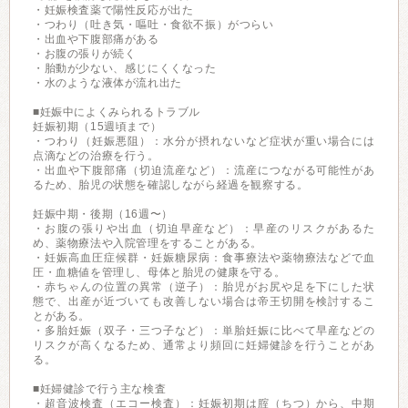
・妊娠検査薬で陽性反応が出た
・つわり（吐き気・嘔吐・食欲不振）がつらい
・出血や下腹部痛がある
・お腹の張りが続く
・胎動が少ない、感じにくくなった
・水のような液体が流れ出た
■妊娠中によくみられるトラブル
妊娠初期（15週頃まで）
・つわり（妊娠悪阻）：水分が摂れないなど症状が重い場合には
点滴などの治療を行う。
・出血や下腹部痛（切迫流産など）：流産につながる可能性があ
るため、胎児の状態を確認しながら経過を観察する。
妊娠中期・後期（16週〜）
・お腹の張りや出血（切迫早産など）：早産のリスクがあるた
め、薬物療法や入院管理をすることがある。
・妊娠高血圧症候群・妊娠糖尿病：食事療法や薬物療法などで血
圧・血糖値を管理し、母体と胎児の健康を守る。
・赤ちゃんの位置の異常（逆子）：胎児がお尻や足を下にした状
態で、出産が近づいても改善しない場合は帝王切開を検討するこ
とがある。
・多胎妊娠（双子・三つ子など）：単胎妊娠に比べて早産などの
リスクが高くなるため、通常より頻回に妊婦健診を行うことがあ
る。
■妊婦健診で行う主な検査
・超音波検査（エコー検査）：妊娠初期は腟（ちつ）から、中期