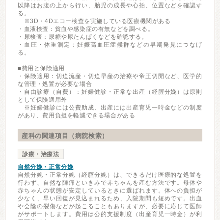
以降はお腹の上から行い、胎児の成長や心拍、位置などを確認す
る。
※3D・4Dエコー検査を実施している医療機関がある
・血液検査：貧血や感染症の有無などを調べる。
・尿検査：尿糖や尿たんぱくなどを確認する。
・血圧・体重測定：妊娠高血圧症候群などの早期発見につなげ
る。
■費用と保険適用
・保険適用：切迫流産・切迫早産の治療や帝王切開など、医学的
な管理・処置が必要な場合
・自由診療（自費）：妊婦健診・正常な出産（経腟分娩）は原則
として保険適用外
※妊婦健診には公費助成、出産には出産育児一時金などの制度
があり、費用負担を軽減できる場合がある
産科の関連項目（病院検索）
診療・治療法
自然分娩・正常分娩
自然分娩・正常分娩（経腟分娩）は、できるだけ医療的な処置を
行わず、自然な陣痛といきみで赤ちゃんを産む方法です。母体や
赤ちゃんの状態が安定しているときに選ばれます。体への負担が
少なく、早い回復が見込まれるため、入院期間も短めです。出血
や会陰の裂傷などが起こることもありますが、必要に応じて医師
がサポートします。費用は公的支援制度（出産育児一時金）が利