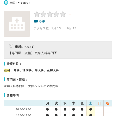
土曜（〜18:00）
－
0件
アクセス数 7月:
13
| 6月:
13
産科について
【専門医・資格】
産婦人科専門医
診療科目：
産科
、内科、性病科、婦人科、産婦人科
専門医・資格：
産婦人科専門医、女性ヘルスケア専門医
診療時間
月
火
水
木
金
土
日
祝
09:00-12:00
14:00-18:00