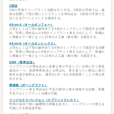
2回法
2回の手術でインプラント治療を行う方法。1回目の手術では、歯
肉を切開して顎の骨にインプラントを埋め込み、2回目の手術で土
台となるアバットメントを連結する。
All-on-4（オールオンフォー）
上顎もしくは下顎の歯列全てを4本のインプラントで固定する治療
法。顎骨に埋め込んだ4本のインプラント体を土台にして、前歯か
ら奥歯まで一体となった12本の人工歯（被せ物）を固定する。
All-on-6（オールオンシックス）
上顎もしくは下顎の歯列全てを6本のインプラントで固定する治療
法。顎骨に埋め込んだ6本のインプラント体を土台にして、前歯か
ら奥歯まで一体となった12本の人工歯（被せ物）を固定する。
GBR（骨再生法）
インプラントの埋め込みに必要な骨が不足している時に行う骨造
成法の一つ。骨誘導再生法とも呼ばれ、骨を造りたい部位に骨の
再生を促す材料を入れ、通常3か月～6か月程度置くことで骨を再
生させる。
骨移植（ボーングラフト）
インプラント体を埋め込む予定の部分に骨を移植する治療。骨量
不足でもインプラント治療が可能。
リッジエクスパンジョン（スプリットクレスト）
専用の器具で狭い歯槽骨の骨幅を拡大し、インプラントの埋入を
可能にする骨造成手術。