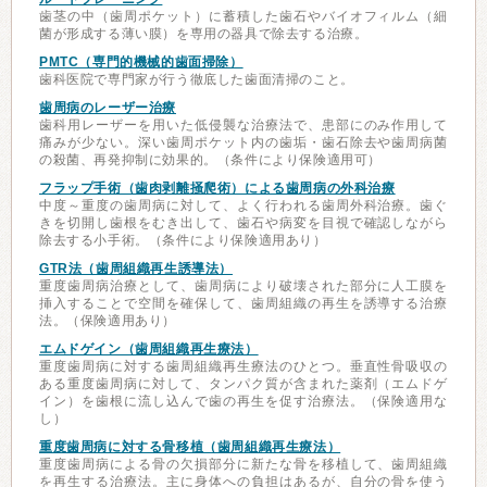
歯茎の中（歯周ポケット）に蓄積した歯石やバイオフィルム（細
菌が形成する薄い膜）を専用の器具で除去する治療。
PMTC（専門的機械的歯面掃除）
歯科医院で専門家が行う徹底した歯面清掃のこと。
歯周病のレーザー治療
歯科用レーザーを用いた低侵襲な治療法で、患部にのみ作用して
痛みが少ない。深い歯周ポケット内の歯垢・歯石除去や歯周病菌
の殺菌、再発抑制に効果的。（条件により保険適用可）
フラップ手術（歯肉剥離掻爬術）による歯周病の外科治療
中度～重度の歯周病に対して、よく行われる歯周外科治療。歯ぐ
きを切開し歯根をむき出して、歯石や病変を目視で確認しながら
除去する小手術。（条件により保険適用あり）
GTR法（歯周組織再生誘導法）
重度歯周病治療として、歯周病により破壊された部分に人工膜を
挿入することで空間を確保して、歯周組織の再生を誘導する治療
法。（保険適用あり）
エムドゲイン（歯周組織再生療法）
重度歯周病に対する歯周組織再生療法のひとつ。垂直性骨吸収の
ある重度歯周病に対して、タンパク質が含まれた薬剤（エムドゲ
イン）を歯根に流し込んで歯の再生を促す治療法。（保険適用な
し）
重度歯周病に対する骨移植（歯周組織再生療法）
重度歯周病による骨の欠損部分に新たな骨を移植して、歯周組織
を再生する治療法。主に身体への負担はあるが、自分の骨を使う