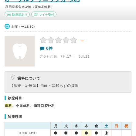
秋田県鹿角市花輪（鹿角花輪駅）
駐車場あり
マイナ受付
土曜（〜12:30）
－
0件
アクセス数 7月:
17
| 6月:
13
歯科について
【診療・治療法】
虫歯・親知らずの抜歯
診療科目：
歯科
、小児歯科、歯科口腔外科
診療時間
月
火
水
木
金
土
日
祝
09:00-13:00