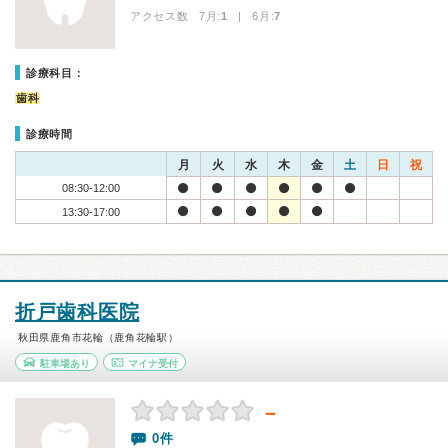
アクセス数 7月:
1
| 6月:
7
診療科目：
歯科
診療時間
月
火
水
木
金
土
日
祝
08:30-12:00
13:30-17:00
折戸歯科医院
秋田県鹿角市花輪（鹿角花輪駅）
駐車場あり
マイナ受付
－
0件