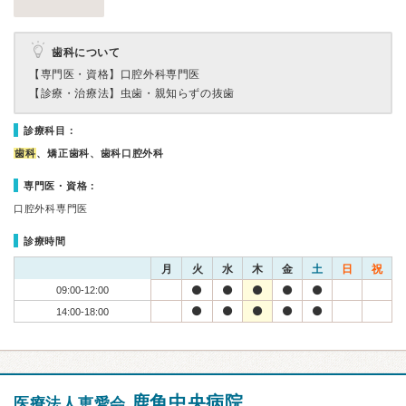
歯科について
【専門医・資格】
口腔外科専門医
【診療・治療法】
虫歯・親知らずの抜歯
診療科目：
歯科
、矯正歯科、歯科口腔外科
専門医・資格：
口腔外科専門医
診療時間
月
火
水
木
金
土
日
祝
09:00-12:00
14:00-18:00
鹿角中央病院
医療法人恵愛会