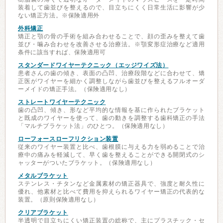
装着して歯並びを整えるので、目立ちにくく日常生活に影響が少
ない矯正方法。※保険適用外
外科矯正
矯正と顎の骨の手術を組み合わせることで、顔の歪みを整えて歯
並び・噛み合わせを改善させる治療法。※顎変形症治療など適用
条件に該当すれば、保険適用可
スタンダードワイヤーテクニック（エッジワイズ法）
患者さんの歯の傾き、表面の凸凹、治療段階などに合わせて、矯
正医がワイヤーを細かく調整しながら歯並びを整えるフルオーダ
ーメイドの矯正手法。（保険適用なし）
ストレートワイヤーテクニック
歯の凸凹、傾き、形など平均的な情報を基に作られたブラケット
と既成のワイヤーを使って、歯の動きを調整する歯科矯正の手法
「マルチブラケット法」のひとつ。（保険適用なし）
ローフォースローフリクション装置
従来のワイヤー装置と比べ、歯根膜に与える力を弱めることで治
療中の痛みを軽減して、早く歯を整えることができる開閉式のシ
ャッターがついたブラケット。（保険適用なし）
メタルブラケット
ステンレス・チタンなど金属素材の矯正器具で、強度と耐久性に
優れ、他素材と比べて費用を抑えられるワイヤー矯正の代表的な
装置。（原則保険適用なし）
クリアブラケット
半透明で目立ちにくい矯正装置の総称で、主にプラスチック・セ