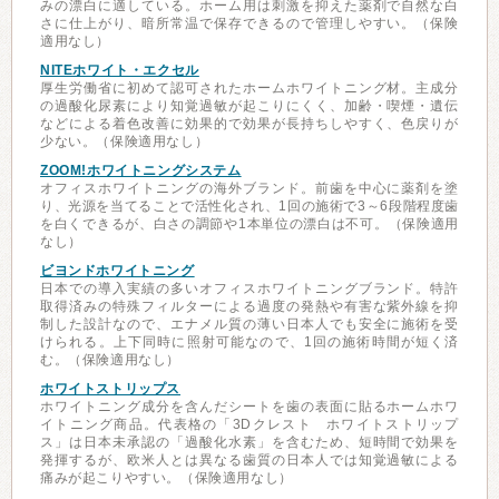
みの漂白に適している。ホーム用は刺激を抑えた薬剤で自然な白
さに仕上がり、暗所常温で保存できるので管理しやすい。（保険
適用なし）
NITEホワイト・エクセル
厚生労働省に初めて認可されたホームホワイトニング材。主成分
の過酸化尿素により知覚過敏が起こりにくく、加齢・喫煙・遺伝
などによる着色改善に効果的で効果が長持ちしやすく、色戻りが
少ない。（保険適用なし）
ZOOM!ホワイトニングシステム
オフィスホワイトニングの海外ブランド。前歯を中心に薬剤を塗
り、光源を当てることで活性化され、1回の施術で3～6段階程度歯
を白くできるが、白さの調節や1本単位の漂白は不可。（保険適用
なし）
ビヨンドホワイトニング
日本での導入実績の多いオフィスホワイトニングブランド。特許
取得済みの特殊フィルターによる過度の発熱や有害な紫外線を抑
制した設計なので、エナメル質の薄い日本人でも安全に施術を受
けられる。上下同時に照射可能なので、1回の施術時間が短く済
む。（保険適用なし）
ホワイトストリップス
ホワイトニング成分を含んだシートを歯の表面に貼るホームホワ
イトニング商品。代表格の「3Dクレスト ホワイトストリップ
ス」は日本未承認の「過酸化水素」を含むため、短時間で効果を
発揮するが、欧米人とは異なる歯質の日本人では知覚過敏による
痛みが起こりやすい。（保険適用なし）