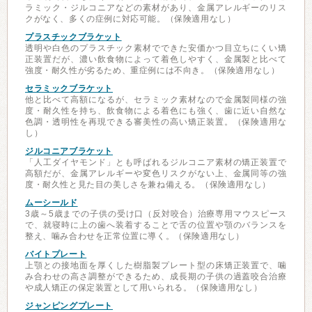
ラミック・ジルコニアなどの素材があり、金属アレルギーのリス
クがなく、多くの症例に対応可能。（保険適用なし）
プラスチックブラケット
透明や白色のプラスチック素材でできた安価かつ目立ちにくい矯
正装置だが、濃い飲食物によって着色しやすく、金属製と比べて
強度・耐久性が劣るため、重症例には不向き。（保険適用なし）
セラミックブラケット
他と比べて高額になるが、セラミック素材なので金属製同様の強
度・耐久性を持ち、飲食物による着色にも強く、歯に近い自然な
色調・透明性を再現できる審美性の高い矯正装置。（保険適用な
し）
ジルコニアブラケット
「人工ダイヤモンド」とも呼ばれるジルコニア素材の矯正装置で
高額だが、金属アレルギーや変色リスクがない上、金属同等の強
度・耐久性と見た目の美しさを兼ね備える。（保険適用なし）
ムーシールド
3歳～5歳までの子供の受け口（反対咬合）治療専用マウスピース
で、就寝時に上の歯へ装着することで舌の位置や顎のバランスを
整え、噛み合わせを正常位置に導く。（保険適用なし）
バイトプレート
上顎との接地面を厚くした樹脂製プレート型の床矯正装置で、噛
み合わせの高さ調整ができるため、成長期の子供の過蓋咬合治療
や成人矯正の保定装置として用いられる。（保険適用なし）
ジャンピングプレート