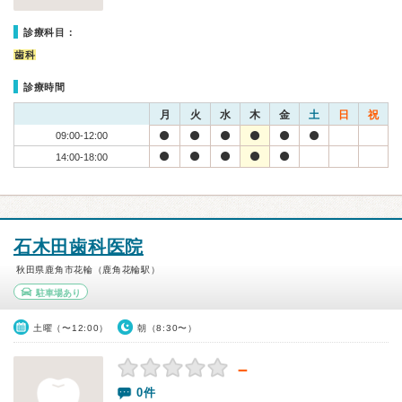
診療科目：
歯科
診療時間
月
火
水
木
金
土
日
祝
09:00-12:00
14:00-18:00
石木田歯科医院
秋田県鹿角市花輪（鹿角花輪駅）
駐車場あり
土曜（〜12:00）
朝（8:30〜）
－
0件