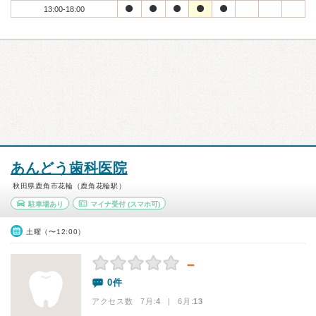
13:00-18:00
あんどう歯科医院
秋田県鹿角市花輪（鹿角花輪駅）
駐車場あり
マイナ受付
(スマホ可)
土曜（〜12:00）
－
0件
アクセス数 7月:
4
| 6月:
13