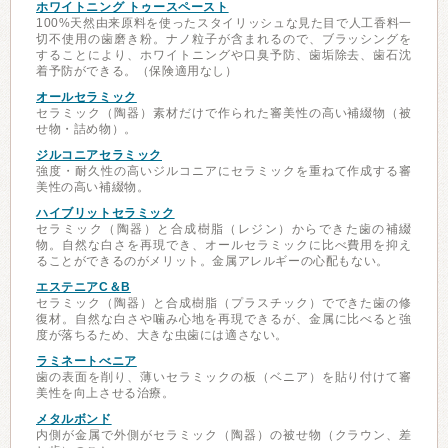
ホワイトニング トゥースペースト
100%天然由来原料を使ったスタイリッシュな見た目で人工香料一
切不使用の歯磨き粉。ナノ粒子が含まれるので、ブラッシングを
することにより、ホワイトニングや口臭予防、歯垢除去、歯石沈
着予防ができる。（保険適用なし）
オールセラミック
セラミック（陶器）素材だけで作られた審美性の高い補綴物（被
せ物・詰め物）。
ジルコニアセラミック
強度・耐久性の高いジルコニアにセラミックを重ねて作成する審
美性の高い補綴物。
ハイブリットセラミック
セラミック（陶器）と合成樹脂（レジン）からできた歯の補綴
物。自然な白さを再現でき、オールセラミックに比べ費用を抑え
ることができるのがメリット。金属アレルギーの心配もない。
エステニアC＆B
セラミック（陶器）と合成樹脂（プラスチック）でできた歯の修
復材。自然な白さや噛み心地を再現できるが、金属に比べると強
度が落ちるため、大きな虫歯には適さない。
ラミネートべニア
歯の表面を削り、薄いセラミックの板（ベニア）を貼り付けて審
美性を向上させる治療。
メタルボンド
内側が金属で外側がセラミック（陶器）の被せ物（クラウン、差