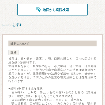
地図から病院検索
口コミを探す
歯科について
詳細
歯科は、歯や歯肉（歯茎）、顎、口腔粘膜など、口内の症状や疾
患を扱う診療科です。
歯科全般を診る一般歯科のほか、小児歯科、矯正歯科、口腔外科
などがあります。一般的な虫歯や歯周病などの治療は健康保険が
適用されますが、保険適用外の治療や補綴物（詰め物、被せ物）
を選択する場合、予防のための処置や審美治療などは自費治療で
行われます。
■歯科で対応する主な症状
・歯が痛い、しみる：冷たいものや甘いものがしみる（知覚過
敏）、噛むと痛い、何もしなくてもズキズキ痛む
・歯茎の腫れ：歯茎が赤く腫れる、出血する、膿が出る
・顎の違和感：口が開けにくい、「カクカク」音が鳴る、顎が痛