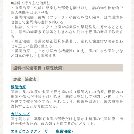
■歯科で行う主な治療法
・虫歯治療：虫歯に感染した部分を削り取り、詰め物や被せ物で
歯の機能を回復させる
・歯周病治療：歯垢（プラーク）や歯石を取り除き、口内環境を
改善して歯周病の進行を抑える
・検診、クリーニング：虫歯や歯周病の早期発見に努めるととも
に、毎日の歯磨きでは落としきれない汚れを専用の器具で除去す
る
・矯正治療：専用の矯正器具を装着し、乱れた歯並びや噛み合わ
せを正しい位置に整える
・審美治療：しっかり噛める機能性に加え、歯の白さや歯並びな
ど口元の美しさを追求する
歯科の関連項目（病院検索）
診療・治療法
根管治療
歯髄に及ぶ重度の虫歯で行う歯の根（根管内）の治療。根管内の
細菌や傷んだ神経を取り除き、無菌状態にして密閉した後、土台
を建てて被せ物をする。それにより、抜歯を回避し、歯の機能を
維持することが可能になる。
カリソルブ
歯を削らず、薬剤で虫歯の部分だけを溶かす無痛の虫歯治療。神
経を残せるため、歯の強度を保てるのがメリット。
エルビウムヤグレーザー（虫歯治療）