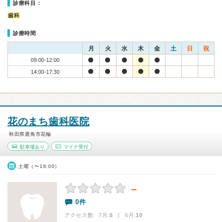
診療科目：
歯科
診療時間
月
火
水
木
金
土
日
祝
09:00-12:00
14:00-17:30
花のまち歯科医院
秋田県鹿角市花輪
駐車場あり
マイナ受付
土曜（〜18:00）
－
0件
アクセス数 7月:
5
| 6月:
10