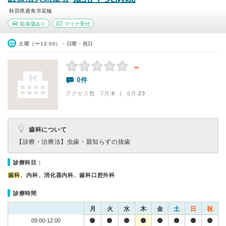
秋田県鹿角市花輪
駐車場あり
マイナ受付
土曜（〜12:00）・日曜・祝日
－
0件
アクセス数 7月:
8
| 6月:
23
歯科について
【診療・治療法】
虫歯・親知らずの抜歯
診療科目：
歯科
、内科、消化器内科、歯科口腔外科
診療時間
月
火
水
木
金
土
日
祝
09:00-12:00