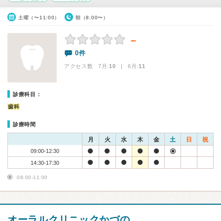
土曜（〜11:00）
朝（8:00〜）
－
0件
アクセス数 7月:
10
| 6月:
11
診療科目：
歯科
診療時間
月
火
水
木
金
土
日
祝
09:00-12:30
14:30-17:30
08:00-11:00
オーラルクリニックかづの