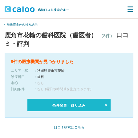
« 鹿角市全体の検索結果
鹿角市花輪の歯科医院（歯医者）
口コ
（8件）
ミ・評判
8件の医療機関が見つかりました
エリア・駅
秋田県鹿角市花輪
診療科目
歯科
名称
なし
詳細条件
なし (曜日や時間帯を指定できます)
条件変更・絞り込み
口コミ検索はこちら