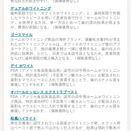
然な白さが続きやすい。（保険適用なし）
デュアルホワイトニング
歯科医院で行う「オフィスホワイトニング」と、歯科医院で作製
したマウスピースを用いて患者自身で行う「ホームホワイトニン
グ」を併用する方法。単一方法と比べて歯の漂白効果が高まる
が、費用が高額になる。（保険適用なし）
ゴースマイル
ホームホワイトニング商品の海外ブランド。過酸化水素6%が含ま
れたホワイトニングジェルは、オフィスホワイトニング後のアフ
ターケアとして、他の歯磨き粉と一緒に使用すると、歯の白さの
持続に効果的。ただし、日本では未認可品となるため、患者同意
ならびに歯科医院の個人輸入となる。（保険適用なし）
デイ ホワイト
FDA（アメリカ食品医薬品局）認可の日中用ホームホワイトニン
グ商品。特許成分APC（不定形リン酸カルシウム）が配合された
薬剤をマウスピースに入れて装着することで、歯のエナメル質を
修復してツヤを出す。（保険適用なし）
オパールエッセンス エクストラブースト
FDA（アメリカ食品医薬品局）認可の日中用ホームホワイトニン
グ商品。特許成分APC（不定形リン酸カルシウム）が配合された
薬剤をマウスピースに入れて装着することで、歯のエナメル質を
修復してツヤを出す。（保険適用なし）
松風ハイライト
厚生労働省に認可されている国産ホワイトニング材。オフィス用
はペースト状で色ムラは少なく仕上がるが、効果は弱めで数本の