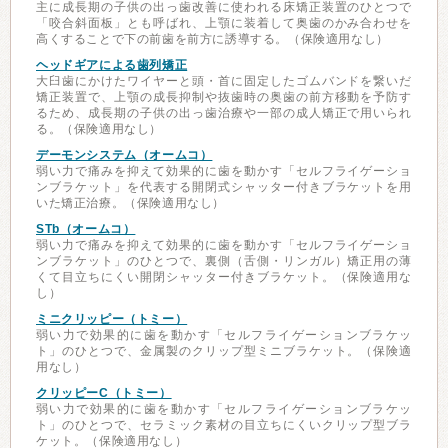
主に成長期の子供の出っ歯改善に使われる床矯正装置のひとつで
「咬合斜面板」とも呼ばれ、上顎に装着して奥歯のかみ合わせを
高くすることで下の前歯を前方に誘導する。（保険適用なし）
ヘッドギアによる歯列矯正
大臼歯にかけたワイヤーと頭・首に固定したゴムバンドを繋いだ
矯正装置で、上顎の成長抑制や抜歯時の奥歯の前方移動を予防す
るため、成長期の子供の出っ歯治療や一部の成人矯正で用いられ
る。（保険適用なし）
デーモンシステム（オームコ）
弱い力で痛みを抑えて効果的に歯を動かす「セルフライゲーショ
ンブラケット」を代表する開閉式シャッター付きブラケットを用
いた矯正治療。（保険適用なし）
STb（オームコ）
弱い力で痛みを抑えて効果的に歯を動かす「セルフライゲーショ
ンブラケット」のひとつで、裏側（舌側・リンガル）矯正用の薄
くて目立ちにくい開閉シャッター付きブラケット。（保険適用な
し）
ミニクリッピー（トミー）
弱い力で効果的に歯を動かす「セルフライゲーションブラケッ
ト」のひとつで、金属製のクリップ型ミニブラケット。（保険適
用なし）
クリッピーC（トミー）
弱い力で効果的に歯を動かす「セルフライゲーションブラケッ
ト」のひとつで、セラミック素材の目立ちにくいクリップ型ブラ
ケット。（保険適用なし）