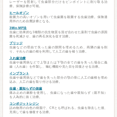
レーザーを照射して虫歯部分だけをピンポイントに削り取る治
療。保険診療が可能。
ヒールオゾン
殺菌力の高いオゾンを用いて虫歯菌を殺菌する虫歯治療。保険適
用外のため自費診療となる。
3Mix-MP法
虫歯に効果的な3種類の抗生物質を混ぜ合わせた薬剤で虫歯の原因
菌を死滅させ、歯の再石灰化を促す治療。
ブリッジ
虫歯などの理由で失った歯の隙間を埋めるため、両隣の歯を削
り、それらの歯の根を利用して人工の歯を補う治療。
入れ歯治療
虫歯や歯周病などで上顎または下顎の全ての歯を失った場合に義
歯（入れ歯）を作製し、噛む機能や見た目を回復させる治療。
インプラント
虫歯や歯周病などで歯を失った部分の顎の骨に人工の歯根を埋め
込み、人工の歯を取り付ける治療。
虫歯・親知らずの抜歯
痛み止めの麻酔を使用し、虫歯になった歯や親知らず（親不知）
を人為的に抜く治療。
コンポジットレジン
詰め物用の白色の樹脂で、CRとも呼ばれる。虫歯を除去した後、
充填して歯を修復する治療。