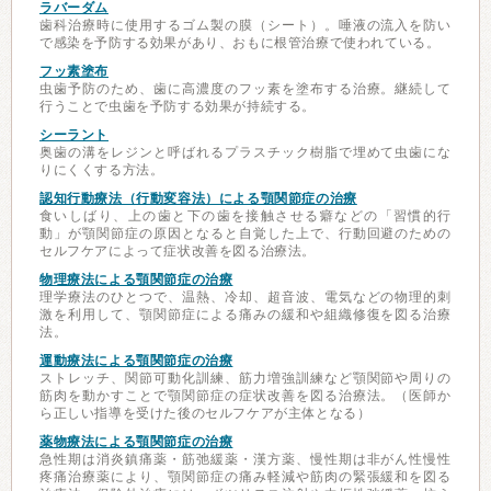
ラバーダム
歯科治療時に使用するゴム製の膜（シート）。唾液の流入を防い
で感染を予防する効果があり、おもに根管治療で使われている。
フッ素塗布
虫歯予防のため、歯に高濃度のフッ素を塗布する治療。継続して
行うことで虫歯を予防する効果が持続する。
シーラント
奥歯の溝をレジンと呼ばれるプラスチック樹脂で埋めて虫歯にな
りにくくする方法。
認知行動療法（行動変容法）による顎関節症の治療
食いしばり、上の歯と下の歯を接触させる癖などの「習慣的行
動」が顎関節症の原因となると自覚した上で、行動回避のための
セルフケアによって症状改善を図る治療法。
物理療法による顎関節症の治療
理学療法のひとつで、温熱、冷却、超音波、電気などの物理的刺
激を利用して、顎関節症による痛みの緩和や組織修復を図る治療
法。
運動療法による顎関節症の治療
ストレッチ、関節可動化訓練、筋力増強訓練など顎関節や周りの
筋肉を動かすことで顎関節症の症状改善を図る治療法。（医師か
ら正しい指導を受けた後のセルフケアが主体となる）
薬物療法による顎関節症の治療
急性期は消炎鎮痛薬・筋弛緩薬・漢方薬、慢性期は非がん性慢性
疼痛治療薬により、顎関節症の痛み軽減や筋肉の緊張緩和を図る