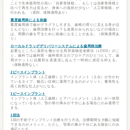
ことで生体親和性が高い「自家骨移植」、もしくは自家骨移植と
比べて再生力は劣るが、身体への負担が少ない「人工骨移植」が
行われる。（原則、保険適用あり）
重度歯周病による抜歯
重度歯周病で歯がグラグラしすぎる、歯根の周りに支える骨がほ
とんどない、歯周治療を行っても改善がみられないなどの場合に
は、周囲の歯を守るために抜歯になることがある。（保険適用あ
り）
ローカルドラッグデリバリーシステムによる歯周病治療
必要なところに薬剤を働かせる局所薬物送達療法（LDDS）のこ
と。歯科では歯科医・歯科衛生士のプロケアのひとつとして、歯
周ポケットに抗菌剤を直接流し込んで一時的に炎症を抑える。
（保険適用なし）
2ピースインプラント
インプラント体（人工歯根）とアバットメント（土台）が分かれ
ているタイプ。幅広い症例に適用できるのがメリット。審美性も
高く自然な仕上がりになる。
1ピースインプラント
インプラント体（人工歯根）とアバットメント（土台）が一体型
になっているもの。顎の骨の厚みが十分にある場合にのみ適用で
きる。
1回法
1回の手術でインプラント治療を行う方法。治療期間を大幅に短縮
できるのがメリット。ただし、顎骨の量が十分にある場合にのみ
適応となる。