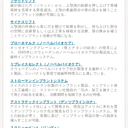
ソケットリフト
歯が抜けた穴（ソケット）から、上顎洞の粘膜を押し上げて骨補
填材を充填する骨造成法。上顎の奥歯部分の骨の高さを補うこと
でインプラント治療が可能になる。
サイナスリフト
上顎洞の外側から骨に穴を開けて粘膜を剥がし、持ち上げた部分
の空間に自家骨もしくは人工骨を移植する治療。骨の厚みを補う
ことでインプラント治療が可能になる。
ブローネマルク（ノーベルバイオケア）
オッセオインテグレーション（骨とチタンの結合）の発見によ
り、1965年にスウェーデンのノーベルバイオケア社が製品化した
歯科インプラントシステム。
リプレイスセレクト（ノーベルバイオケア）
スウェーデンのノーベルバイオケア社が製造する歯科インプラン
ト製品。コンパクトな形状で抜歯即時埋入にも適している。
ストローマンインプラントシステム
スイスのストローマン社製のインプラント製品。インプラント体
（人工歯根）に、ストローマン社独自の「SLA」加工を施すこと
で骨との結合を促進し、治療期間を短縮できるのが特徴。
アストラテックインプラント（デンツプライシロナ）
アストラテック社によって開発され、現在はアメリカに本社を置
くデンツプライシロナ社が製造を行うインプラントシステム。骨
との結合が早く、長期に及び、インプラント周辺の骨への負担を
減らすことが可能。
スクリューベント（ジンヴィ）