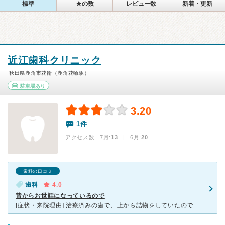
標準
★の数
レビュー数
新着・更新
近江歯科クリニック
秋田県鹿角市花輪（鹿角花輪駅）
駐車場あり
3.20
1件
アクセス数 7月:
13
| 6月:
20
歯科の口コミ
歯科
4.0
昔からお世話になっているので
[症状・来院理由] 治療済みの歯で、上から詰物をしていたのですが、わきの方の歯が欠けて、その隙間から食べ物が挟まるようになり、日に日に痛みが出てきたので、昔からずっと行っている近江歯科へ行きました。