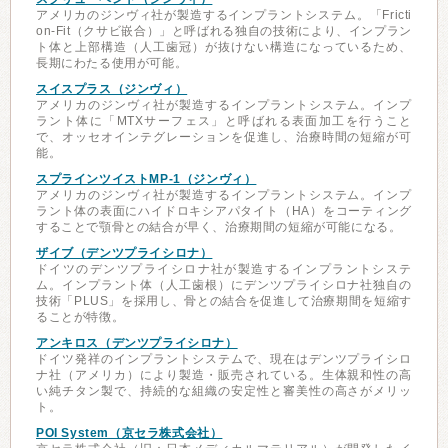
アメリカのジンヴィ社が製造するインプラントシステム。「Fricti
on-Fit（クサビ嵌合）」と呼ばれる独自の技術により、インプラン
ト体と上部構造（人工歯冠）が抜けない構造になっているため、
長期にわたる使用が可能。
スイスプラス（ジンヴィ）
アメリカのジンヴィ社が製造するインプラントシステム。インプ
ラント体に「MTXサーフェス」と呼ばれる表面加工を行うこと
で、オッセオインテグレーションを促進し、治療時間の短縮が可
能。
スプラインツイストMP-1（ジンヴィ）
アメリカのジンヴィ社が製造するインプラントシステム。インプ
ラント体の表面にハイドロキシアパタイト（HA）をコーティング
することで顎骨との結合が早く、治療期間の短縮が可能になる。
ザイブ（デンツプライシロナ）
ドイツのデンツプライシロナ社が製造するインプラントシステ
ム。インプラント体（人工歯根）にデンツプライシロナ社独自の
技術「PLUS」を採用し、骨との結合を促進して治療期間を短縮す
ることが特徴。
アンキロス（デンツプライシロナ）
ドイツ発祥のインプラントシステムで、現在はデンツプライシロ
ナ社（アメリカ）により製造・販売されている。生体親和性の高
い純チタン製で、持続的な組織の安定性と審美性の高さがメリッ
ト。
POI System（京セラ株式会社）