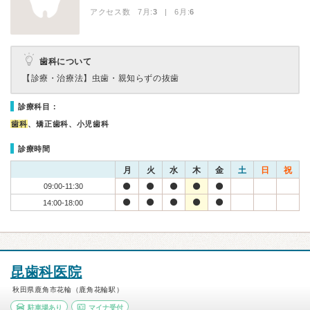
アクセス数 7月:
3
| 6月:
6
歯科について
【診療・治療法】
虫歯・親知らずの抜歯
診療科目：
歯科
、矯正歯科、小児歯科
診療時間
月
火
水
木
金
土
日
祝
09:00-11:30
14:00-18:00
昆歯科医院
秋田県鹿角市花輪（鹿角花輪駅）
駐車場あり
マイナ受付