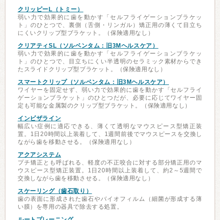
クリッピーL（トミー）
弱い力で効果的に歯を動かす「セルフライゲーションブラケッ
ト」のひとつで、裏側（舌側・リンガル）矯正用の薄くて目立ち
にくいクリップ型ブラケット。（保険適用なし）
クリアティSL（ソルベンタム：旧3Mヘルスケア）
弱い力で効果的に歯を動かす「セルフライゲーションブラケッ
ト」のひとつで、目立ちにくい半透明のセラミック素材からでき
たスライドクリップ型ブラケット。（保険適用なし）
スマートクリップ（ソルベンタム：旧3Mヘルスケア）
ワイヤーを固定せず、弱い力で効果的に歯を動かす「セルフライ
ゲーションブラケット」のひとつだが、必要に応じてワイヤー固
定も可能な金属製のクリップ型ブラケット。（保険適用なし）
インビザライン
幅広い症例に適応できる、薄くて透明なマウスピース型矯正装
置。1日20時間以上装着して、1週間前後でマウスピースを交換し
ながら歯を移動させる。（保険適用なし）
アクアシステム
プチ矯正とも呼ばれる、軽度の不正咬合に対する部分矯正用のマ
ウスピース型矯正装置。1日20時間以上装着して、約2～5週間で
交換しながら歯を移動させる。（保険適用なし）
スケーリング（歯石取り）
歯の表面に形成された歯石やバイオフィルム（細菌が形成する薄
い膜）を専用の器具で除去する処置。
ルートプレーニング