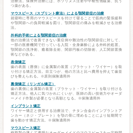
治療法。保険外治療には、ボツリヌス注射や中枢性弛緩薬、抗う
つ薬がある。
マウスピース（スプリント療法）による顎関節症の治療
就寝時に専用のマウスピースを付けて寝ることで筋肉の緊張緩和
や顎関節への負荷軽減を図り、顎関節症の痛みを軽減させる治療
法。
外科的手術による顎関節症の治療
他の治療法で改善できない重症例や難治性の顎関節症に対して、
一部の医療機関で行っている入院・全身麻酔による外科的処置。
顎関節の洗浄術、癒着除去術、関節円板の切除術、人工関節置換
術などがある。
表側矯正
歯の表面（唇側）に金属製の装置（ブラケット・ワイヤー）を取
り付ける矯正方法。目立つが、他の方法と比べ費用を抑えて歯並
びを整えられる。※原則保険適用外
裏側矯正（リンガル矯正）
歯の裏側に金属製の装置（ブラケット・ワイヤー）を取り付ける
矯正方法。他人に気づかれにくいが、医師の高い技術力やオーダ
ーメイド作製が必要となり高額となる。※保険適用外
インプラント矯正
ワイヤー矯正と併用する治療法で、チタン合金のインプラントア
ンカー（ネジ・プレート）を顎の骨に埋めることにより短期間で
歯を動かす矯正方法。※保険適用外
マウスピース矯正
樹脂製の薄くて透明なオーダーメイドのマウスピースを一定時間