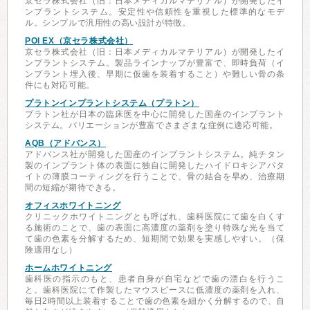
京セラ株式会社（旧：日本メディカルマテリアル）が開発したイ
ンプラントシステム。安定性や信頼性を重視した標準的なモデ
ル。シンプルで汎用性の高い設計が特徴。
POI EX（京セラ株式会社）
京セラ株式会社（旧：日本メディカルマテリアル）が開発したイ
ンプラントシステム。製品ラインナップが豊富で、即時負荷（イ
ンプラント埋入後、早期に仮歯を装着すること）や難しい骨の条
件にも対応可能。
プラトンインプラントシステム（プラトン）
プラトン社が日本の臨床医を中心に開発した国産のインプラント
システム。バリエーションが豊富でさまざまな症例に適応可能。
AQB（アドバンス）
アドバンス社が開発した国産のインプラントシステム。純チタン
製のインプラント体の表面に独自に開発したハイドロキシアパタ
イトの薄膜コーティングを行うことで、骨の結合を早め、治療期
間の短縮が期待できる。
オフィスホワイトニング
クリニックホワイトニングとも呼ばれ、歯科医院にて歯を白くす
る施術のことで、歯の表面に高濃度の薬剤を塗り特殊な光を当て
て歯の色素を分解するため、短期間で効果を実感しやすい。（保
険適用なし）
ホームホワイトニング
歯科医の指示のもと、患者自身が自宅などで歯の漂白を行うこ
と。歯科医院にて作製したマウスピースに低濃度の薬剤を入れ、
毎日2時間以上装着することで歯の色素を細かく分解するので、自