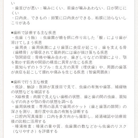
い
・歯並びが悪い：噛みにくい、前歯が噛みあわない、口が閉じに
くい
・口内炎、できもの：頻繁に口内炎ができる、粘膜に治らないし
こりがある
■歯科で診療する主な疾患
・虫歯（う蝕）：虫歯菌が糖を餌に作り出した「酸」により歯が
溶けてしまう疾患
・歯周炎：歯周病菌により歯茎に炎症が起こり、歯を支える骨
（歯槽骨）が吸収されて最終的には歯が抜け落ちる疾患
・顎関節症：骨格や噛み合わせ、歯ぎしりなどの習癖により、顎
を動かす筋肉や関節の構造に異常が生じる疾患
・親知らずのトラブル：生え方の異常（埋伏歯）や、周囲の歯茎
が炎症を起こして腫れや痛みを生じる疾患（智歯周囲炎）
■歯科で行う主な検査
・視診、触診：医師が直接目で見て、虫歯の有無や歯茎、補綴物
の状態などを確認する
・X線検査：肉眼で見えない歯根の状態、歯と歯の間の虫歯、親知
らずの向きや顎の骨の状態を調べる
・歯周病検査：専用の器具で歯周ポケット（歯と歯茎の隙間）の
深さを測り、進行度や出血の有無を診断する
・口腔内写真撮影：口内を多方向から撮影し、経過確認や治療前
後の比較に活用する
・唾液検査：唾液の量や質、虫歯菌の数などから虫歯のリスク
（なりやすさ）を評価する