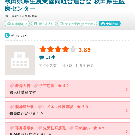
秋田県厚生農業協同組合連合会 秋田厚生医
療センター
秋田県秋田市飯島西袋
駐車場あり
電子決済可
マイナ受付
(スマホ可)
女医在籍
朝（8:30〜）
3.89
11件
アクセス数 7月:
727
| 6月:
973
産婦人科
子宮筋腫
5.0
婦人科受診です
脳神経外科
ウイルス性髄膜炎
5.0
髄膜炎が治りました
耳鼻咽喉科
先天性耳瘻孔
耳が痛い
4.5
耳がきれいに治りました