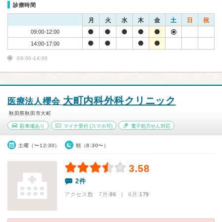
診療時間
月
火
水
木
金
土
日
祝
09:00-12:00
14:00-17:00
09:00-14:00
大町内科外科クリニック
医療法人櫻会
秋田県秋田市大町
駐車場あり
マイナ受付
(スマホ可)
電子処方せん対応
土曜（〜12:30）
朝（8:30〜）
3.58
2件
アクセス数 7月:
86
| 6月:
179