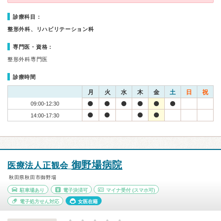
診療科目：
整形外科、リハビリテーション科
専門医・資格：
整形外科専門医
診療時間
月
火
水
木
金
土
日
祝
09:00-12:30
14:00-17:30
御野場病院
医療法人正観会
秋田県秋田市御野場
駐車場あり
電子決済可
マイナ受付
(スマホ可)
電子処方せん対応
女医在籍