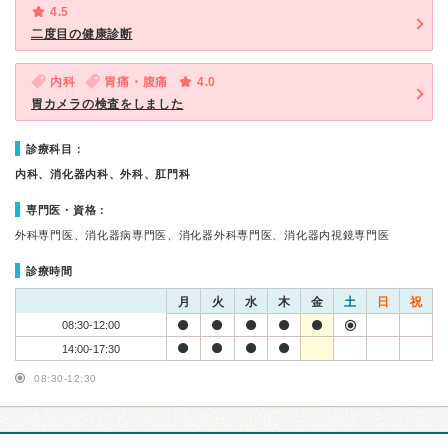
4.5
二度目の健康診断
内科
胃痛・腹痛
4.0
胃カメラの検査をしました
診療科目：
内科、消化器内科、外科、肛門科
専門医・資格：
外科専門医、消化器病専門医、消化器外科専門医、消化器内視鏡専門医
診療時間
月
火
水
木
金
土
日
祝
08:30-12:00
14:00-17:30
08:30-12:30