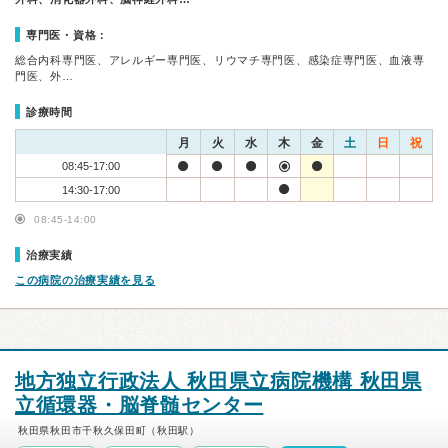
専門医・資格：
総合内科専門医、アレルギー専門医、リウマチ専門医、感染症専門医、血液専
門医、外…
診療時間
月
火
水
木
金
土
日
祝
08:45-17:00
14:30-17:00
08:45-14:00
治療実績
この病院の治療実績を見る
地方独立行政法人 秋田県立病院機構 秋田県
立循環器・脳脊髄センター
秋田県秋田市千秋久保田町（秋田駅）