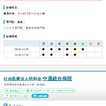
診療科目：
整形外科、リハビリテーション科
専門医・資格：
リウマチ専門医、整形外科専門医
診療時間
月
火
水
木
金
土
日
祝
08:30-12:30
14:30-17:30
中通総合病院
社会医療法人明和会
秋田県秋田市南通みその町（秋田駅）
駐車場あり
電子決済可
マイナ受付
(スマホ可)
電子処方せん対応
女医在籍
朝（8:45〜）