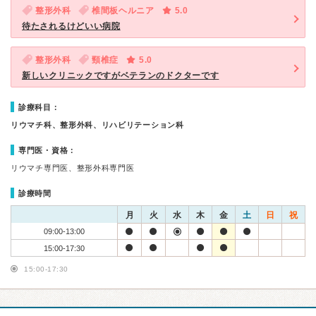
整形外科
椎間板ヘルニア
5.0
待たされるけどいい病院
整形外科
頸椎症
5.0
新しいクリニックですがベテランのドクターです
診療科目：
リウマチ科、整形外科、リハビリテーション科
専門医・資格：
リウマチ専門医、整形外科専門医
診療時間
月
火
水
木
金
土
日
祝
09:00-13:00
15:00-17:30
15:00-17:30