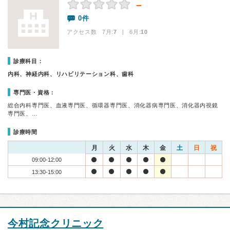
－
0件
アクセス数 7月:
7
| 6月:
10
診療科目：
内科、神経内科、リハビリテーション科、歯科
専門医・資格：
総合内科専門医、血液専門医、循環器専門医、消化器病専門医、消化器内視鏡
専門医、…
診療時間
月
火
水
木
金
土
日
祝
09:00-12:00
13:30-15:00
今村記念クリニック