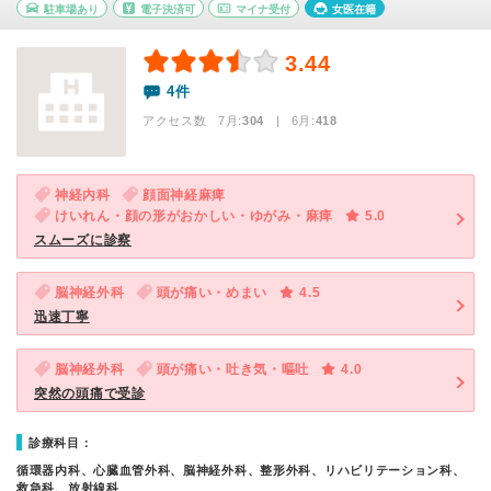
駐車場あり
電子決済可
マイナ受付
女医在籍
3.44
4件
アクセス数 7月:
304
| 6月:
418
神経内科
顔面神経麻痺
けいれん・顔の形がおかしい・ゆがみ・麻痺
5.0
スムーズに診察
脳神経外科
頭が痛い・めまい
4.5
迅速丁寧
脳神経外科
頭が痛い・吐き気・嘔吐
4.0
突然の頭痛で受診
診療科目：
循環器内科、心臓血管外科、脳神経外科、整形外科、リハビリテーション科、
救急科、放射線科