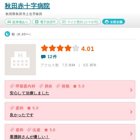
秋田赤十字病院
秋田県秋田市上北手猿田
駐車場あり
電子決済可
マイナ受付
(スマホ可)
女医在籍
朝（8:30〜）
4.01
12件
アクセス数 7月:
834
| 6月:
870
呼吸器内科
肺炎
発熱
5.0
安心して治療しました
産科
5.0
良かったです
産科
出産
5.0
看護師さんが優しい！