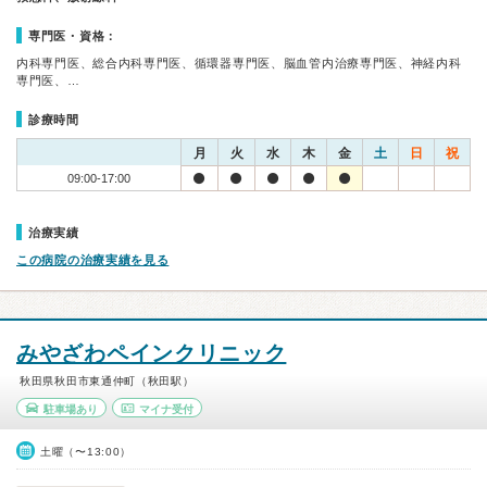
専門医・資格：
内科専門医、総合内科専門医、循環器専門医、脳血管内治療専門医、神経内科
専門医、…
診療時間
月
火
水
木
金
土
日
祝
09:00-17:00
治療実績
この病院の治療実績を見る
みやざわペインクリニック
秋田県秋田市東通仲町（秋田駅）
駐車場あり
マイナ受付
土曜（〜13:00）