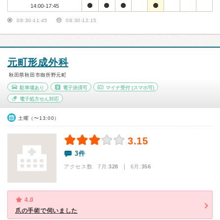
14:00-17:45
08:30-11:45
08:30-12:15
元町形成外科
秋田県秋田市御所野元町
駐車場あり
電子決済可
マイナ受付
(スマホ可)
電子処方せん対応
土曜（〜13:00）
3.15
3件
アクセス数 7月:
328
| 6月:
356
4.0
爪の手術で伺いました