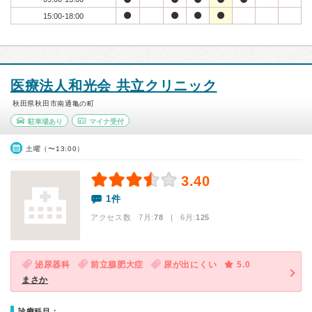
15:00-18:00
医療法人和光会 共立クリニック
秋田県秋田市南通亀の町
駐車場あり
マイナ受付
土曜（〜13:00）
3.40
1件
アクセス数 7月:
78
| 6月:
125
泌尿器科
前立腺肥大症
尿が出にくい
5.0
まさか
診療科目：