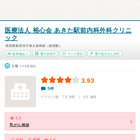
医療法人 裕心会 あきた駅前内科外科クリニ
ック
秋田県秋田市千秋久保田町（秋田駅）
駐車場あり
電子決済可
マイナ受付
電子処方せん対応
土曜（〜15:00）
3.93
5件
アクセス数 7月:
397
| 6月:
365
5.0
乳がん検診