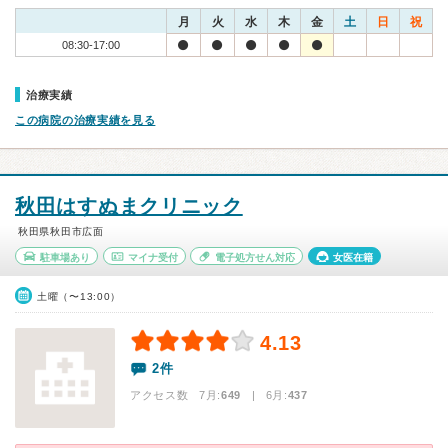
月
火
水
木
金
土
日
祝
08:30-17:00
治療実績
この病院の治療実績を見る
秋田はすぬまクリニック
秋田県秋田市広面
駐車場あり
マイナ受付
電子処方せん対応
女医在籍
土曜（〜13:00）
4.13
2件
アクセス数 7月:
649
| 6月:
437