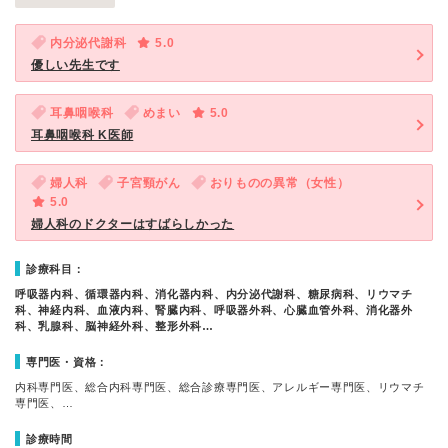
内分泌代謝科
5.0
優しい先生です
耳鼻咽喉科
めまい
5.0
耳鼻咽喉科 K医師
婦人科
子宮頸がん
おりものの異常（女性）
5.0
婦人科のドクターはすばらしかった
診療科目：
呼吸器内科、循環器内科、消化器内科、内分泌代謝科、糖尿病科、リウマチ
科、神経内科、血液内科、腎臓内科、呼吸器外科、心臓血管外科、消化器外
科、乳腺科、脳神経外科、整形外科…
専門医・資格：
内科専門医、総合内科専門医、総合診療専門医、アレルギー専門医、リウマチ
専門医、…
診療時間