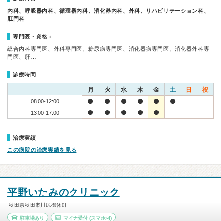
内科、呼吸器内科、循環器内科、消化器内科、外科、リハビリテーション科、
肛門科
専門医・資格：
総合内科専門医、外科専門医、糖尿病専門医、消化器病専門医、消化器外科専
門医、肝…
診療時間
月
火
水
木
金
土
日
祝
08:00-12:00
13:00-17:00
治療実績
この病院の治療実績を見る
平野いたみのクリニック
秋田県秋田市川尻御休町
駐車場あり
マイナ受付
(スマホ可)