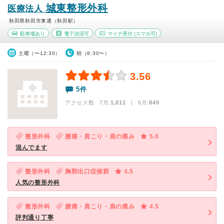
城東整形外科
医療法人
秋田県秋田市東通（秋田駅）
駐車場あり
電子決済可
マイナ受付
(スマホ可)
土曜（〜12:30）
朝（8:30〜）
3.56
5件
アクセス数 7月:
1,011
| 6月:
849
整形外科
腰痛・肩こり・肩の痛み
5.0
混んでます
整形外科
胸郭出口症候群
4.5
人気の整形外科
整形外科
腰痛・肩こり・肩の痛み
4.5
評判通り丁寧