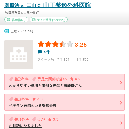
山王整形外科医院
医療法人 圭山会
秋田県秋田市山王中島町
駐車場あり
マイナ受付
(スマホ可)
土曜（〜12:30）
3.25
4件
アクセス数 7月:
524
| 6月:
502
整形外科
手足の関節が痛い
4.5
わかりやすい説明と親切な先生と看護師さん
整形外科
4.0
ベテラン医師のいる整形外科
整形外科
けが
3.5
お世話になりました