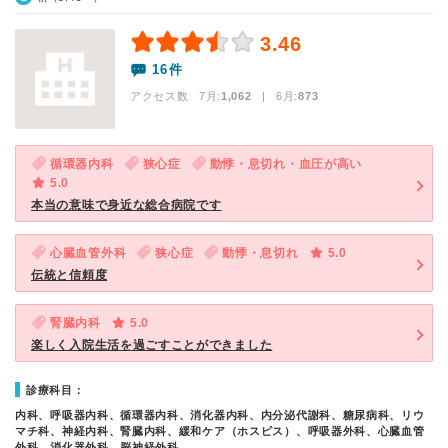
3.46
16件
アクセス数 7月:
1,062
| 6月:
873
循環器内科
狭心症
動悸・息切れ・血圧が高い
5.0
本当の意味で身近な総合病院です
心臓血管外科
狭心症
動悸・息切れ
5.0
伝統と信頼度
腎臓内科
5.0
楽しく入院生活を過ごすことができました
診療科目：
内科、呼吸器内科、循環器内科、消化器内科、内分泌代謝科、糖尿病科、リウ
マチ科、神経内科、腎臓内科、緩和ケア（ホスピス）、呼吸器外科、心臓血管
外科、消化器外科、脳神経外科…