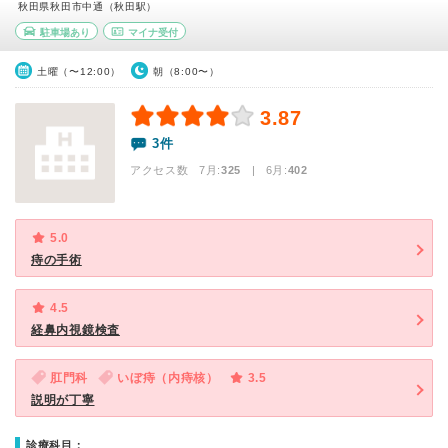
秋田県秋田市中通（秋田駅）
駐車場あり
マイナ受付
土曜（〜12:00）
朝（8:00〜）
3.87
3件
アクセス数 7月:
325
| 6月:
402
5.0
痔の手術
4.5
経鼻内視鏡検査
肛門科
いぼ痔（内痔核）
3.5
説明が丁寧
診療科目：