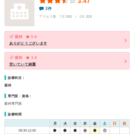
3.47
2件
アクセス数 7月:
201
| 6月:
215
眼科
5.0
ありがとうございます
眼科
3.0
空いていて綺麗
診療科目：
眼科
専門医・資格：
眼科専門医
診療時間
月
火
水
木
金
土
日
祝
08:30-12:00