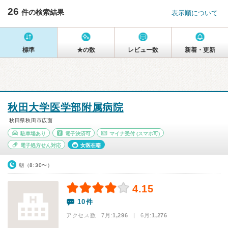
26
件の検索結果
表示順について
標準
★の数
レビュー数
新着・更新
秋田大学医学部附属病院
秋田県秋田市広面
駐車場あり
電子決済可
マイナ受付
(スマホ可)
電子処方せん対応
女医在籍
朝（8:30〜）
4.15
10件
アクセス数 7月:
1,296
| 6月:
1,276