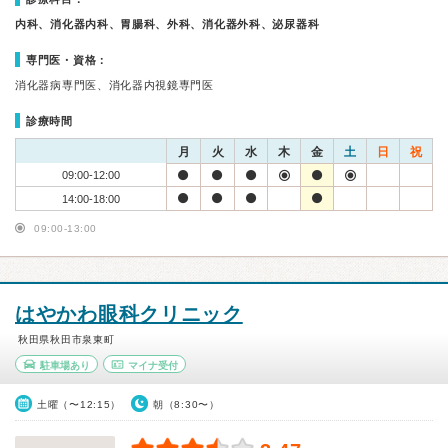
内科、消化器内科、胃腸科、外科、消化器外科、泌尿器科
専門医・資格：
消化器病専門医、消化器内視鏡専門医
診療時間
月
火
水
木
金
土
日
祝
09:00-12:00
14:00-18:00
09:00-13:00
はやかわ眼科クリニック
秋田県秋田市泉東町
駐車場あり
マイナ受付
土曜（〜12:15）
朝（8:30〜）