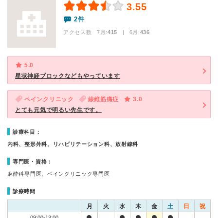
3.55
2件
アクセス数 7月:
415
| 6月:
436
5.0
星状神経ブロックなどもやっています
ペインクリニック
線維筋痛症
3.0
とても元気で明るい先生です。
診療科目：
内科、整形外科、リハビリテーション科、放射線科
専門医・資格：
麻酔科専門医、ペインクリニック専門医
診療時間
月
火
水
木
金
土
日
祝
09:00-13:00