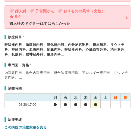
婦人科
子宮頸がん
おりものの異常（女性）
5.0
婦人科のドクターはすばらしかった
診療科目：
呼吸器内科、循環器内科、消化器内科、内分泌代謝科、糖尿病科、リウマチ
科、神経内科、血液内科、腎臓内科、呼吸器外科、心臓血管外科、消化器外
科、乳腺科、脳神経外科、整形外科…
専門医・資格：
内科専門医、総合内科専門医、総合診療専門医、アレルギー専門医、リウマチ
専門医、…
診療時間
月
火
水
木
金
土
日
祝
08:30-17:00
治療実績
この病院の治療実績を見る