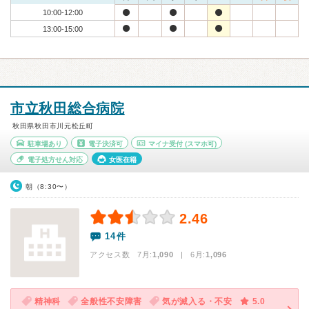
10:00-12:00
13:00-15:00
市立秋田総合病院
秋田県秋田市川元松丘町
駐車場あり
電子決済可
マイナ受付
(スマホ可)
電子処方せん対応
女医在籍
朝（8:30〜）
2.46
14件
アクセス数 7月:
1,090
| 6月:
1,096
精神科
全般性不安障害
気が滅入る・不安
5.0