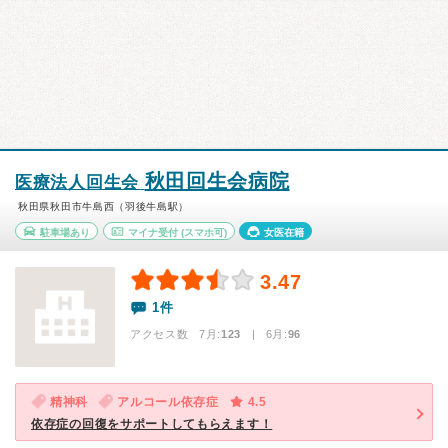
秋田回生会病院
医療法人回生会
秋田県秋田市牛島西（羽後牛島駅）
駐車場あり
マイナ受付
(スマホ可)
女医在籍
3.47
1件
アクセス数 7月:
123
| 6月:
96
精神科
アルコール依存症
4.5
依存症の回復をサポートしてもらえます！