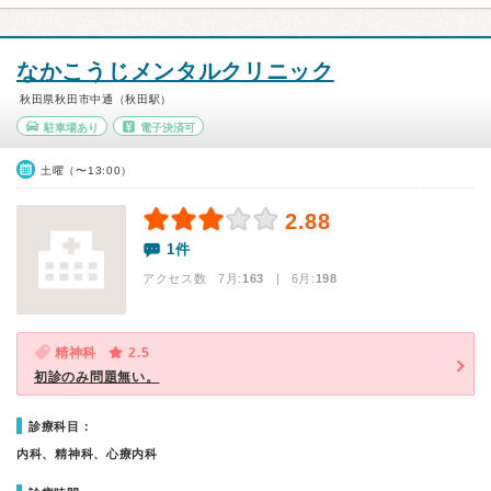
なかこうじメンタルクリニック
秋田県秋田市中通（秋田駅）
駐車場あり
電子決済可
土曜（〜13:00）
2.88
1件
アクセス数 7月:
163
| 6月:
198
精神科
2.5
初診のみ問題無い。
診療科目：
内科、精神科、心療内科