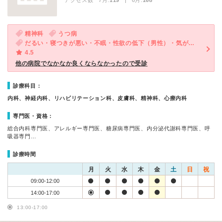
アクセス数 7月:
119
| 6月:
168
精神科
うつ病
だるい・寝つきが悪い・不眠・性欲の低下（男性）・気が滅入る・不安
4.5
他の病院でなかなか良くならなかったので受診
診療科目：
内科、神経内科、リハビリテーション科、皮膚科、精神科、心療内科
専門医・資格：
総合内科専門医、アレルギー専門医、糖尿病専門医、内分泌代謝科専門医、呼
吸器専門…
診療時間
月
火
水
木
金
土
日
祝
09:00-12:00
14:00-17:00
13:00-17:00