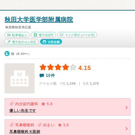
秋田大学医学部附属病院
秋田県秋田市広面
駐車場あり
電子決済可
マイナ受付
(スマホ可)
電子処方せん対応
女医在籍
朝（8:30〜）
4.15
10件
アクセス数 7月:
1,296
| 6月:
1,276
内分泌代謝科
5.0
優しい先生です
耳鼻咽喉科
めまい
5.0
耳鼻咽喉科 K医師