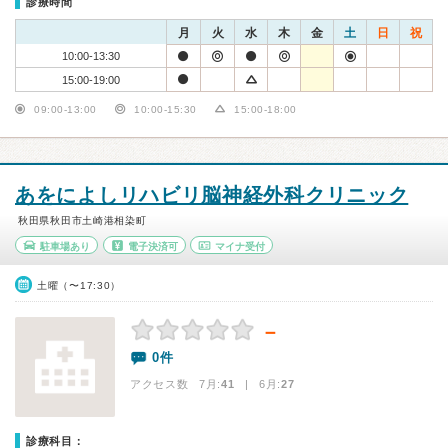
診療時間
月
火
水
木
金
土
日
祝
10:00-13:30
15:00-19:00
09:00-13:00
10:00-15:30
15:00-18:00
あをによしリハビリ脳神経外科クリニック
秋田県秋田市土崎港相染町
駐車場あり
電子決済可
マイナ受付
土曜（〜17:30）
－
0件
アクセス数 7月:
41
| 6月:
27
診療科目：