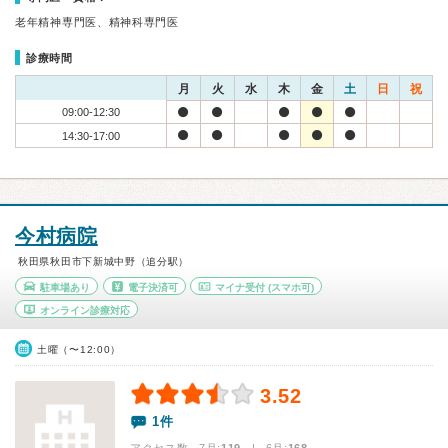
老年精神専門医、精神科専門医
診療時間
月
火
水
木
金
土
日
祝
09:00-12:30
14:30-17:00
今村病院
秋田県秋田市下新城中野（追分駅）
駐車場あり
電子決済可
マイナ受付
(スマホ可)
オンライン診療対応
土曜（〜12:00）
3.52
1件