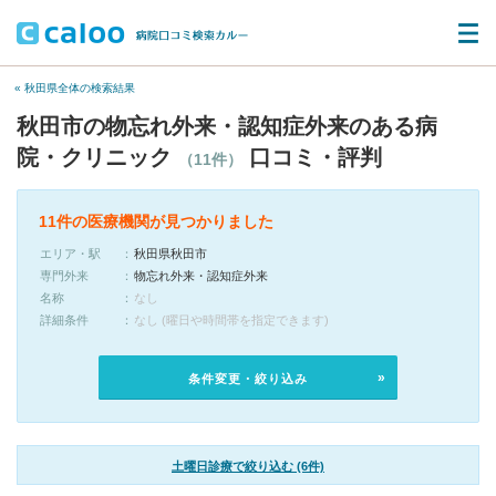
« 秋田県全体の検索結果
秋田市の物忘れ外来・認知症外来のある病
院・クリニック
口コミ・評判
（11件）
11件の医療機関が見つかりました
エリア・駅
秋田県秋田市
専門外来
物忘れ外来・認知症外来
名称
なし
詳細条件
なし (曜日や時間帯を指定できます)
条件変更・絞り込み
土曜日診療で絞り込む (6件)