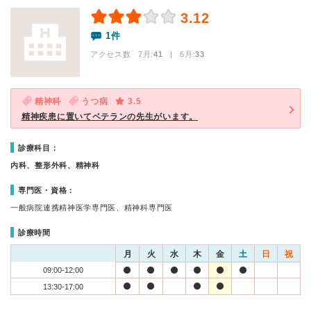
3.12
1件
アクセス数 7月:
41
| 6月:
33
精神科
うつ病
3.5
精神疾患に置いてベテランの先生がいます。
診療科目：
内科、整形外科、精神科
専門医・資格：
一般病院連携精神医学専門医、精神科専門医
診療時間
月
火
水
木
金
土
日
祝
09:00-12:00
13:30-17:00