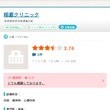
稲庭クリニック
秋田県秋田市南通亀の町
駐車場あり
マイナ受付
(スマホ可)
女医在籍
土曜（〜17:00）
3.74
1件
アクセス数 7月:
196
| 6月:
218
精神科
5.0
とても感謝しております。
診療科目：
内科、精神科、心療内科
専門医・資格：