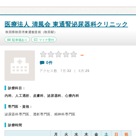
医療法人 清風会 東通腎泌尿器科クリニック
秋田県秋田市東通観音前（秋田駅）
駐車場あり
マイナ受付
－
0件
アクセス数 7月:
32
| 6月:
25
診療科目：
内科、人工透析、皮膚科、泌尿器科、心療内科
専門医・資格：
泌尿器科専門医、透析専門医、精神科専門医
診療時間
月
火
水
木
金
土
日
祝