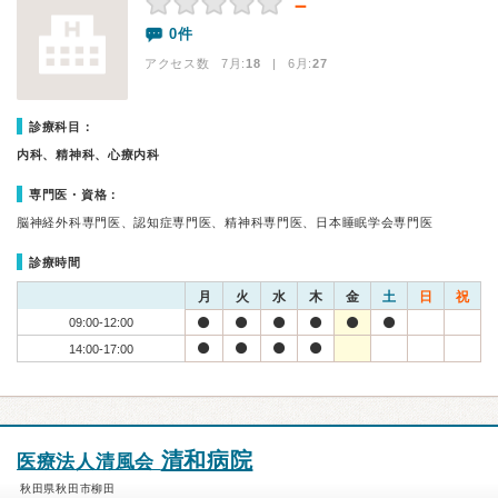
－
0件
アクセス数 7月:
18
| 6月:
27
診療科目：
内科、精神科、心療内科
専門医・資格：
脳神経外科専門医、認知症専門医、精神科専門医、日本睡眠学会専門医
診療時間
月
火
水
木
金
土
日
祝
09:00-12:00
14:00-17:00
清和病院
医療法人清風会
秋田県秋田市柳田