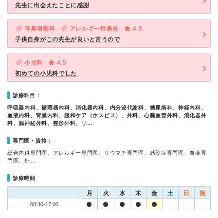
先生に出会えたことに感謝
耳鼻咽喉科
アレルギー性鼻炎
4.5
子供自身がこの先生が良いと言うので
小児科
4.5
初めての小児科でした
診療科目：
呼吸器内科、循環器内科、消化器内科、内分泌代謝科、糖尿病科、神経内科、
血液内科、腎臓内科、緩和ケア（ホスピス）、外科、心臓血管外科、消化器外
科、脳神経外科、整形外科、リ…
専門医・資格：
総合内科専門医、アレルギー専門医、リウマチ専門医、感染症専門医、血液専
門医、外…
診療時間
月
火
水
木
金
土
日
祝
08:30-17:00