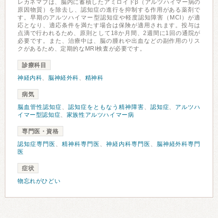
レカネマブは、脳内に蓄積したアミロイドβ（アルツハイマー病の
原因物質）を除去し、認知症の進行を抑制する作用がある薬剤で
す。早期のアルツハイマー型認知症や軽度認知障害（MCI）が適
応となり、適応条件を満たす場合は保険が適用されます。投与は
点滴で行われるため、原則として18か月間、2週間に1回の通院が
必要です。また、治療中は、脳の腫れや出血などの副作用のリス
クがあるため、定期的なMRI検査が必要です。
診療科目
神経内科
、
脳神経外科
、
精神科
病気
脳血管性認知症
、
認知症をともなう精神障害
、
認知症
、
アルツハ
イマー型認知症
、
家族性アルツハイマー病
専門医・資格
認知症専門医
、
精神科専門医
、
神経内科専門医
、
脳神経外科専門
医
症状
物忘れがひどい