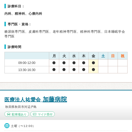
診療科目：
内科、精神科、心療内科
専門医・資格：
糖尿病専門医、皮膚科専門医、老年精神専門医、精神科専門医、日本睡眠学会
専門医
診療時間
月
火
水
木
金
土
日
祝
09:00-12:00
13:30-16:30
加藤病院
医療法人祐愛会
秋田県秋田市河辺戸島
駐車場あり
マイナ受付
土曜（〜12:00）