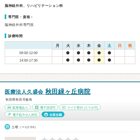
脳神経外科、リハビリテーション科
専門医・資格：
脳神経外科専門医
診療時間
月
火
水
木
金
土
日
祝
09:00-12:00
14:00-17:30
秋田緑ヶ丘病院
医療法人久盛会
秋田県秋田市飯島
駐車場あり
電子決済可
マイナ受付
(スマホ可)
電子処方せん対応
女医在籍
土曜（〜12:00）