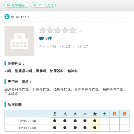
駐車場あり
マイナ受付
朝（8:45〜）
－
0件
アクセス数 7月:
12
| 6月:
17
診療科目：
内科、消化器内科、胃腸科、泌尿器科、精神科
専門医・資格：
泌尿器科専門医、腎臓専門医、透析専門医、老年精神専門医、精神科専門医、
日本睡眠…
診療時間
月
火
水
木
金
土
日
祝
08:45-12:30
13:30-17:00