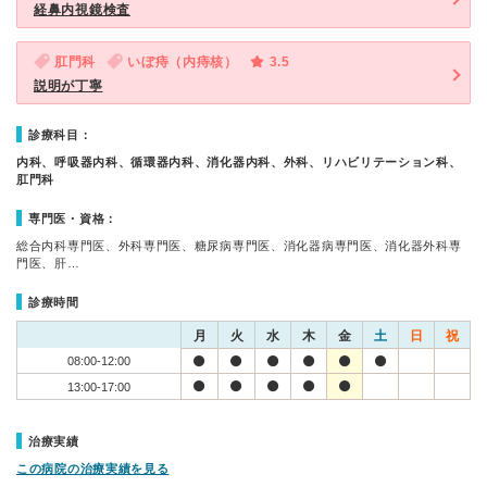
経鼻内視鏡検査
肛門科
いぼ痔（内痔核）
3.5
説明が丁寧
診療科目：
内科、呼吸器内科、循環器内科、消化器内科、外科、リハビリテーション科、
肛門科
専門医・資格：
総合内科専門医、外科専門医、糖尿病専門医、消化器病専門医、消化器外科専
門医、肝…
診療時間
月
火
水
木
金
土
日
祝
08:00-12:00
13:00-17:00
治療実績
この病院の治療実績を見る