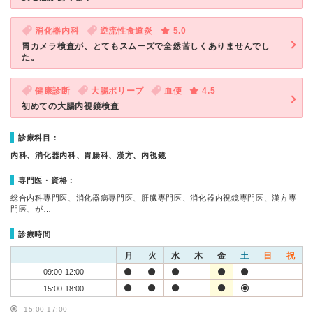
消化器内科
逆流性食道炎
5.0
胃カメラ検査が、とてもスムーズで全然苦しくありませんでし
た。
健康診断
大腸ポリープ
血便
4.5
初めての大腸内視鏡検査
診療科目：
内科、消化器内科、胃腸科、漢方、内視鏡
専門医・資格：
総合内科専門医、消化器病専門医、肝臓専門医、消化器内視鏡専門医、漢方専
門医、が…
診療時間
月
火
水
木
金
土
日
祝
09:00-12:00
15:00-18:00
15:00-17:00