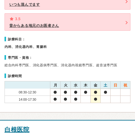
いつも混んでます
3.5
昔からある地元のお医者さん
診療科目：
内科、消化器内科、胃腸科
専門医・資格：
総合内科専門医、消化器病専門医、消化器内視鏡専門医、超音波専門医
診療時間
月
火
水
木
金
土
日
祝
08:30-12:30
14:00-17:30
白根医院