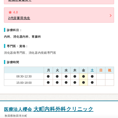
4.0
2代目富田先生
診療科目：
内科、消化器内科、胃腸科
専門医・資格：
消化器病専門医、消化器内視鏡専門医
診療時間
月
火
水
木
金
土
日
祝
08:30-12:30
15:00-18:00
大町内科外科クリニック
医療法人櫻会
秋田県秋田市大町