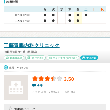
診療時間
月
火
水
木
金
土
日
祝
08:30-12:00
15:00-17:00
工藤胃腸内科クリニック
秋田県秋田市中通（秋田駅）
駐車場あり
電子決済可
マイナ受付
(スマホ可)
女医在籍
土曜（〜18:00）
3.50
4件
アクセス数 7月:
671
| 6月:
465
下痢症について