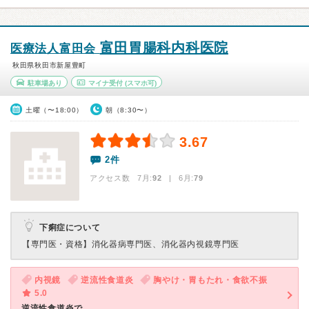
富田胃腸科内科医院
医療法人富田会
秋田県秋田市新屋豊町
駐車場あり
マイナ受付
(スマホ可)
土曜（〜18:00）
朝（8:30〜）
3.67
2件
アクセス数 7月:
92
| 6月:
79
下痢症について
【専門医・資格】
消化器病専門医、消化器内視鏡専門医
内視鏡
逆流性食道炎
胸やけ・胃もたれ・食欲不振
5.0
逆流性食道炎で