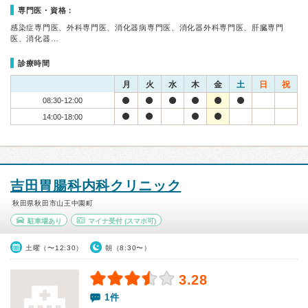
専門医・資格：
感染症専門医、外科専門医、消化器病専門医、消化器外科専門医、肝臓専門
医、消化器…
診療時間
月
火
水
木
金
土
日
祝
08:30-12:00
14:00-18:00
吉田胃腸科内科クリニック
秋田県秋田市山王中園町
駐車場あり
マイナ受付
(スマホ可)
土曜（〜12:30）
朝（8:30〜）
3.28
1件