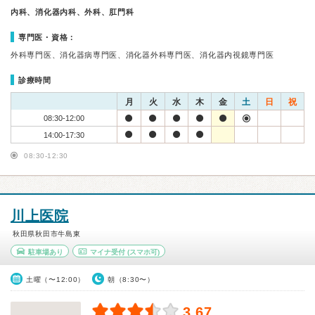
内科、消化器内科、外科、肛門科
専門医・資格：
外科専門医、消化器病専門医、消化器外科専門医、消化器内視鏡専門医
診療時間
月
火
水
木
金
土
日
祝
08:30-12:00
14:00-17:30
08:30-12:30
川上医院
秋田県秋田市牛島東
駐車場あり
マイナ受付
(スマホ可)
土曜（〜12:00）
朝（8:30〜）
3.67