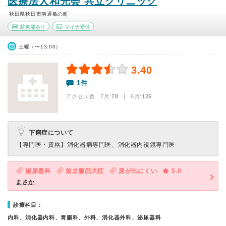
医療法人和光会 共立クリニック
秋田県秋田市南通亀の町
駐車場あり
マイナ受付
土曜（〜13:00）
3.40
1件
アクセス数 7月:
78
| 6月:
125
下痢症について
【専門医・資格】
消化器病専門医、消化器内視鏡専門医
泌尿器科
前立腺肥大症
尿が出にくい
5.0
まさか
診療科目：
内科、消化器内科、胃腸科、外科、消化器外科、泌尿器科