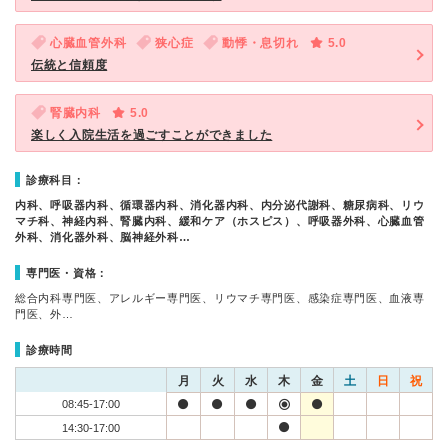
心臓血管外科
狭心症
動悸・息切れ
5.0
伝統と信頼度
腎臓内科
5.0
楽しく入院生活を過ごすことができました
診療科目：
内科、呼吸器内科、循環器内科、消化器内科、内分泌代謝科、糖尿病科、リウ
マチ科、神経内科、腎臓内科、緩和ケア（ホスピス）、呼吸器外科、心臓血管
外科、消化器外科、脳神経外科…
専門医・資格：
総合内科専門医、アレルギー専門医、リウマチ専門医、感染症専門医、血液専
門医、外…
診療時間
月
火
水
木
金
土
日
祝
08:45-17:00
14:30-17:00