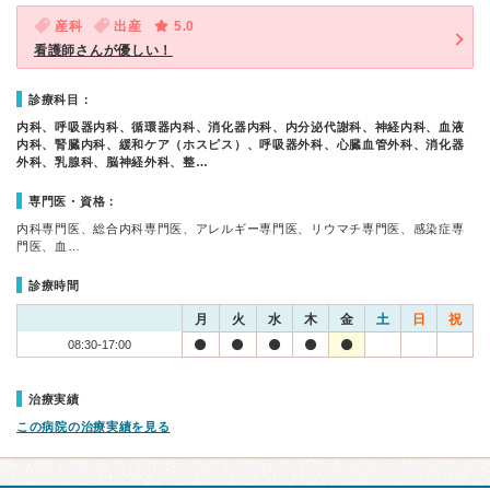
産科
出産
5.0
看護師さんが優しい！
診療科目：
内科、呼吸器内科、循環器内科、消化器内科、内分泌代謝科、神経内科、血液
内科、腎臓内科、緩和ケア（ホスピス）、呼吸器外科、心臓血管外科、消化器
外科、乳腺科、脳神経外科、整…
専門医・資格：
内科専門医、総合内科専門医、アレルギー専門医、リウマチ専門医、感染症専
門医、血…
診療時間
月
火
水
木
金
土
日
祝
08:30-17:00
治療実績
この病院の治療実績を見る