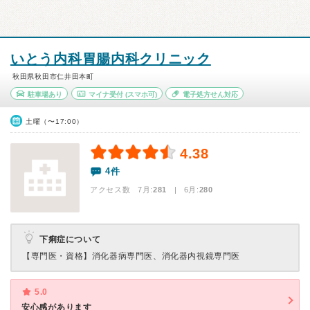
いとう内科胃腸内科クリニック
秋田県秋田市仁井田本町
駐車場あり
マイナ受付
(スマホ可)
電子処方せん対応
土曜（〜17:00）
4.38
4件
アクセス数 7月:
281
| 6月:
280
下痢症について
【専門医・資格】
消化器病専門医、消化器内視鏡専門医
5.0
安心感があります