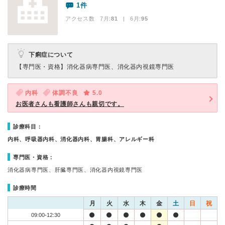
1件
アクセス数 7月:
81
| 6月:
95
下痢症について
【専門医・資格】
消化器病専門医、消化器内視鏡専門医
内科
体調不良
5.0
お医者さんも看護師さんも親切です。
診療科目：
内科、呼吸器内科、消化器内科、胃腸科、アレルギー科
専門医・資格：
消化器病専門医、肝臓専門医、消化器内視鏡専門医
診療時間
月
火
水
木
金
土
日
祝
09:00-12:30