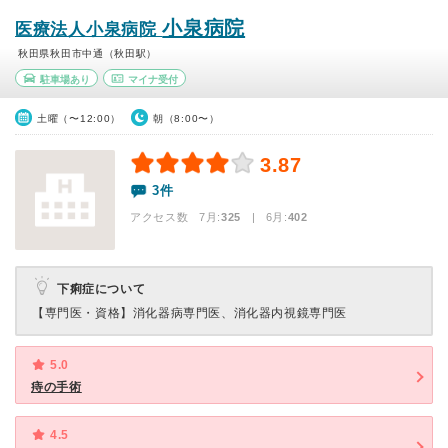
小泉病院
医療法人小泉病院
秋田県秋田市中通（秋田駅）
駐車場あり
マイナ受付
土曜（〜12:00）
朝（8:00〜）
3.87
3件
アクセス数 7月:
325
| 6月:
402
下痢症について
【専門医・資格】
消化器病専門医、消化器内視鏡専門医
5.0
痔の手術
4.5