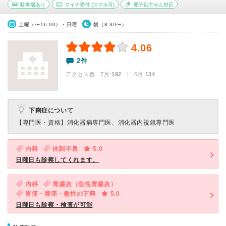
駐車場あり
マイナ受付
(スマホ可)
電子処方せん対応
土曜（〜16:00）・日曜
朝（8:30〜）
4.06
2件
アクセス数 7月:
192
| 6月:
134
下痢症について
【専門医・資格】
消化器病専門医、消化器内視鏡専門医
内科
体調不良
5.0
日曜日も診察してくれます。
内科
胃腸炎（急性胃腸炎）
胃痛・腹痛・急性の下痢
5.0
日曜日も診察・検査が可能