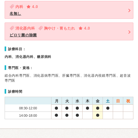
内科
4.0
名無し
消化器内科
胸やけ・胃もたれ
4.0
ピロリ菌の除菌
診療科目：
内科、消化器内科、糖尿病科
専門医・資格：
総合内科専門医、消化器病専門医、肝臓専門医、消化器内視鏡専門医、超音波
専門医
診療時間
月
火
水
木
金
土
日
祝
08:30-12:00
14:00-18:00