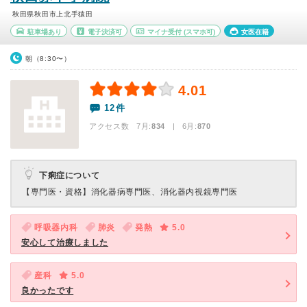
秋田県秋田市上北手猿田
駐車場あり
電子決済可
マイナ受付
(スマホ可)
女医在籍
朝（8:30〜）
4.01
12件
アクセス数 7月:
834
| 6月:
870
下痢症について
【専門医・資格】
消化器病専門医、消化器内視鏡専門医
呼吸器内科
肺炎
発熱
5.0
安心して治療しました
産科
5.0
良かったです