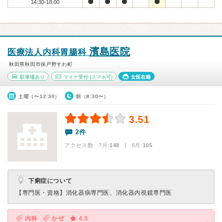
14:30-18:00
濱島医院
医療法人内科胃腸科
秋田県秋田市保戸野すわ町
駐車場あり
マイナ受付
(スマホ可)
女医在籍
土曜（〜12:30）
朝（8:30〜）
3.51
2件
アクセス数 7月:
148
| 6月:
105
下痢症について
【専門医・資格】
消化器病専門医、消化器内視鏡専門医
内科
かぜ
4.5