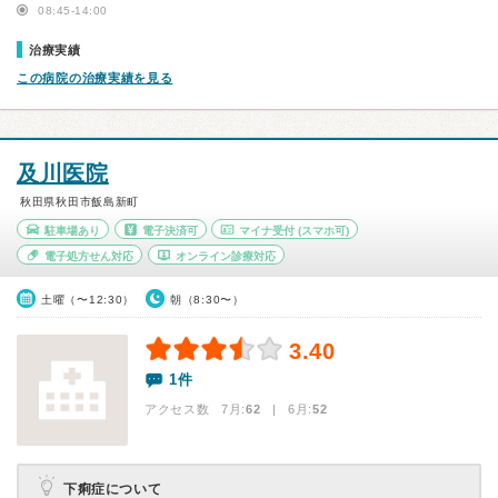
08:45-14:00
治療実績
この病院の治療実績を見る
及川医院
秋田県秋田市飯島新町
駐車場あり
電子決済可
マイナ受付
(スマホ可)
電子処方せん対応
オンライン診療対応
土曜（〜12:30）
朝（8:30〜）
3.40
1件
アクセス数 7月:
62
| 6月:
52
下痢症について