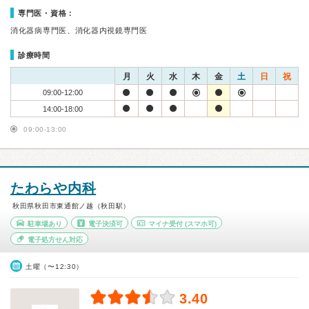
専門医・資格：
消化器病専門医、消化器内視鏡専門医
診療時間
月
火
水
木
金
土
日
祝
09:00-12:00
14:00-18:00
09:00-13:00
たわらや内科
秋田県秋田市東通館ノ越（秋田駅）
駐車場あり
電子決済可
マイナ受付
(スマホ可)
電子処方せん対応
土曜（〜12:30）
3.40