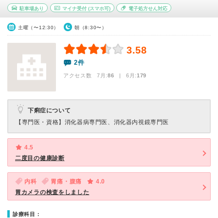
駐車場あり
マイナ受付
(スマホ可)
電子処方せん対応
土曜（〜12:30）
朝（8:30〜）
3.58
2件
アクセス数 7月:
86
| 6月:
179
下痢症について
【専門医・資格】
消化器病専門医、消化器内視鏡専門医
4.5
二度目の健康診断
内科
胃痛・腹痛
4.0
胃カメラの検査をしました
診療科目：