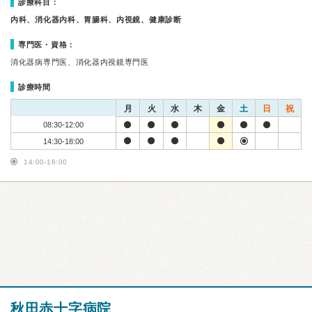
診療科目：
内科、消化器内科、胃腸科、内視鏡、健康診断
専門医・資格：
消化器病専門医、消化器内視鏡専門医
診療時間
月
火
水
木
金
土
日
祝
08:30-12:00
14:30-18:00
14:00-16:00
秋田赤十字病院