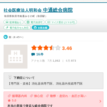
中通総合病院
社会医療法人明和会
秋田県秋田市南通みその町（秋田駅）
駐車場あり
電子決済可
マイナ受付
(スマホ可)
電子処方せん対応
女医在籍
朝（8:45〜）
3.46
16件
アクセス数 7月:
1,062
| 6月:
873
下痢症について
【専門医・資格】
消化器病専門医、消化器内視鏡専門医
循環器内科
狭心症
動悸・息切れ・血圧が高い
5.0
本当の意味で身近な総合病院です