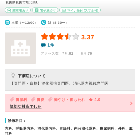
秋田県秋田市旭北栄町
駐車場あり
電子決済可
マイナ受付
(スマホ可)
土曜（〜12:00）
朝（8:30〜）
3.37
1件
アクセス数 7月:
82
| 6月:
79
下痢症について
【専門医・資格】
消化器病専門医、消化器内視鏡専門医
胃腸科
胃炎
胸やけ・胃もたれ
4.0
親切な対応でした
診療科目：
内科、呼吸器内科、消化器内科、胃腸科、内分泌代謝科、糖尿病科、外科、肛
門科