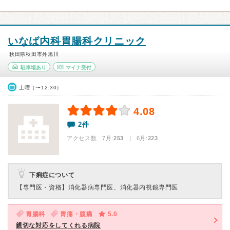
いなば内科胃腸科クリニック
秋田県秋田市外旭川
駐車場あり
マイナ受付
土曜（〜12:30）
4.08
2件
アクセス数 7月:
253
| 6月:
223
下痢症について
【専門医・資格】
消化器病専門医、消化器内視鏡専門医
胃腸科
胃痛・腹痛
5.0
親切な対応をしてくれる病院