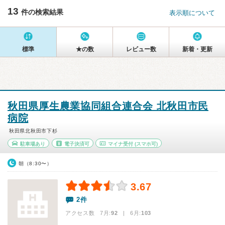
13
件の検索結果
表示順について
標準
★の数
レビュー数
新着・更新
秋田県厚生農業協同組合連合会 北秋田市民
病院
秋田県北秋田市下杉
駐車場あり
電子決済可
マイナ受付
(スマホ可)
朝（8:30〜）
3.67
2件
アクセス数 7月:
92
| 6月:
103