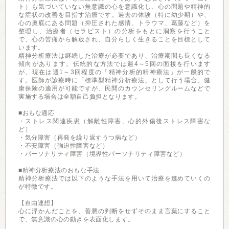
ト）も気づいていない無意識の心を意識化し、心の問題や精神的
な症状の改善を目指す治療です。過去の体験（特に幼少期）や、
心の奥底にある問題（抑圧された感情、トラウマ、葛藤など）を
整理し、治療者（セラピスト）の分析をもとに洞察を行うこと
で、心の苦痛から解放され、自分らしく生きることを目標として
います。
精神分析療法は継続した治療が必要であり、治療期間も長くなる
傾向があります。伝統的な方法では週4～5回の面接を行います
が、現在は週1～3回程度の「精神分析的精神療法」が一般的で
す。医師が診療時に「標準型精神分析療法」として行う場合、健
康保険の適用が可能ですが、民間のカウンセリングルームなどで
実施する場合は全額自己負担となります。
■おもな適応
・ストレス関連疾患（解離性障害、心的外傷後ストレス障害な
ど）
・気分障害（再発を繰り返すうつ病など）
・不安障害（強迫性障害など）
・パーソナリティ障害（境界性パーソナリティ障害など）
■精神分析療法のおもな手法
精神分析療法では以下のような手法を用いて治療を進めていくの
が特徴です。
【自由連想】
心に浮かんだことを、善悪の判断をせずそのまま言葉にすること
で、無意識の心の動きを表面化します。