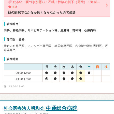
だるい・寝つきが悪い・不眠・性欲の低下（男性）・気が滅入る・不安
4.5
他の病院でなかなか良くならなかったので受診
診療科目：
内科、神経内科、リハビリテーション科、皮膚科、精神科、心療内科
専門医・資格：
総合内科専門医、アレルギー専門医、糖尿病専門医、内分泌代謝科専門医、呼
吸器専門…
診療時間
月
火
水
木
金
土
日
祝
09:00-12:00
14:00-17:00
13:00-17:00
中通総合病院
社会医療法人明和会