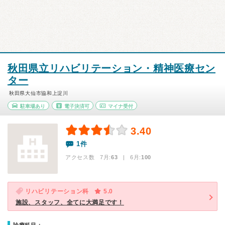
秋田県立リハビリテーション・精神医療セン
ター
秋田県大仙市協和上淀川
駐車場あり
電子決済可
マイナ受付
3.40
1件
アクセス数 7月:
63
| 6月:
100
リハビリテーション科
5.0
施設、スタッフ、全てに大満足です！