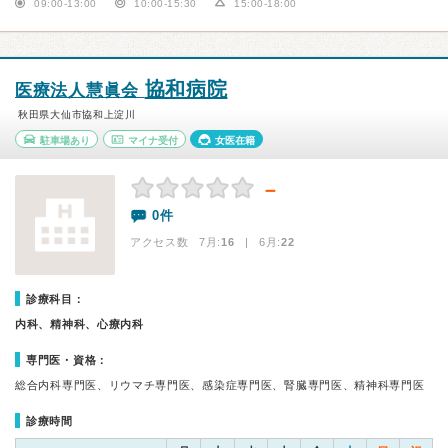
09:00-13:00
10:00-15:30
15:00-18:00
協和病院
医療法人慧眞会
秋田県大仙市協和上淀川
駐車場あり
マイナ受付
女医在籍
－
0件
アクセス数 7月:
16
| 6月:
22
診療科目：
内科、精神科、心療内科
専門医・資格：
総合内科専門医、リウマチ専門医、感染症専門医、腎臓専門医、精神科専門医
診療時間