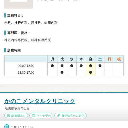
診療科目：
内科、神経内科、精神科、心療内科
専門医・資格：
神経内科専門医、精神科専門医
診療時間
月
火
水
木
金
土
日
祝
09:00-12:00
13:30-17:00
かのこメンタルクリニック
秋田県秋田市山王
駐車場あり
マイナ受付
電子処方せん対応
土曜（〜16:00）