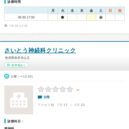
診療時間
月
火
水
木
金
土
日
祝
08:30-17:00
08:30-12:00
さいとう神経科クリニック
秋田県秋田市山王
駐車場あり
土曜（〜12:00）
－
0件
アクセス数 7月:
17
| 6月:
23
診療科目：
精神科