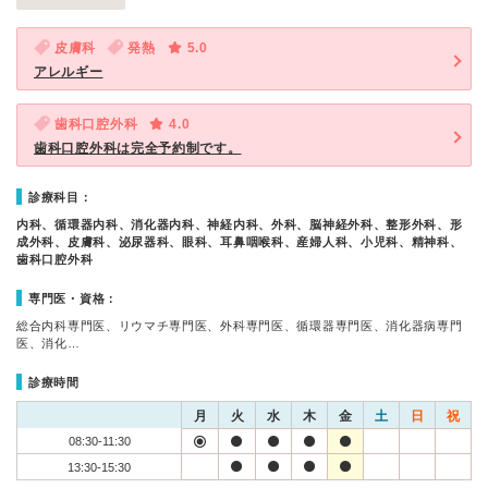
皮膚科
発熱
5.0
アレルギー
歯科口腔外科
4.0
歯科口腔外科は完全予約制です。
診療科目：
内科、循環器内科、消化器内科、神経内科、外科、脳神経外科、整形外科、形
成外科、皮膚科、泌尿器科、眼科、耳鼻咽喉科、産婦人科、小児科、精神科、
歯科口腔外科
専門医・資格：
総合内科専門医、リウマチ専門医、外科専門医、循環器専門医、消化器病専門
医、消化…
診療時間
月
火
水
木
金
土
日
祝
08:30-11:30
13:30-15:30