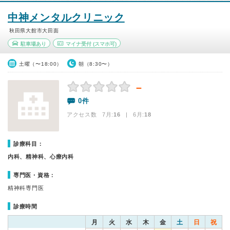
中神メンタルクリニック
秋田県大館市大田面
駐車場あり
マイナ受付
(スマホ可)
土曜（〜18:00）
朝（8:30〜）
－
0件
アクセス数 7月:
16
| 6月:
18
診療科目：
内科、精神科、心療内科
専門医・資格：
精神科専門医
診療時間
月
火
水
木
金
土
日
祝