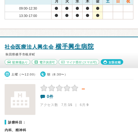
月
火
水
木
金
土
日
祝
09:00-12:30
13:30-17:00
横手興生病院
社会医療法人興生会
秋田県横手市根岸町
駐車場あり
電子決済可
マイナ受付
(スマホ可)
女医在籍
土曜（〜12:00）
朝（8:30〜）
－
0件
アクセス数 7月:
15
| 6月:
9
診療科目：
内科、精神科