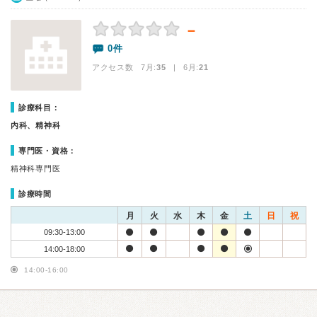
－
0件
アクセス数 7月:
35
| 6月:
21
診療科目：
内科、精神科
専門医・資格：
精神科専門医
診療時間
月
火
水
木
金
土
日
祝
09:30-13:00
14:00-18:00
14:00-16:00