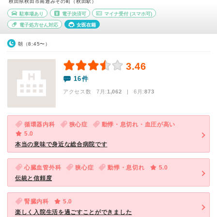
秋田県秋田市南通みその町（秋田駅）
駐車場あり
電子決済可
マイナ受付
(スマホ可)
電子処方せん対応
女医在籍
朝（8:45〜）
3.46
16件
アクセス数 7月:
1,062
| 6月:
873
循環器内科
狭心症
動悸・息切れ・血圧が高い
5.0
本当の意味で身近な総合病院です
心臓血管外科
狭心症
動悸・息切れ
5.0
伝統と信頼度
腎臓内科
5.0
楽しく入院生活を過ごすことができました