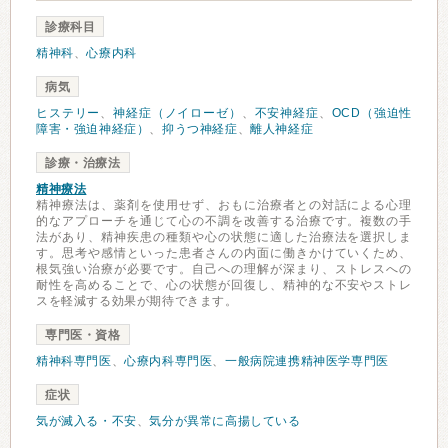
診療科目
精神科
、
心療内科
病気
ヒステリー
、
神経症（ノイローゼ）
、
不安神経症
、
OCD（強迫性
障害・強迫神経症）
、
抑うつ神経症
、
離人神経症
診療・治療法
精神療法
精神療法は、薬剤を使用せず、おもに治療者との対話による心理
的なアプローチを通じて心の不調を改善する治療です。複数の手
法があり、精神疾患の種類や心の状態に適した治療法を選択しま
す。思考や感情といった患者さんの内面に働きかけていくため、
根気強い治療が必要です。自己への理解が深まり、ストレスへの
耐性を高めることで、心の状態が回復し、精神的な不安やストレ
スを軽減する効果が期待できます。
専門医・資格
精神科専門医
、
心療内科専門医
、
一般病院連携精神医学専門医
症状
気が滅入る・不安
、
気分が異常に高揚している