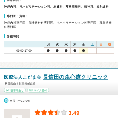
診療科目：
神経内科、リハビリテーション科、皮膚科、耳鼻咽喉科、精神科、放射線科
専門医・資格：
神経内科専門医、脳神経外科専門医、リハビリテーション科専門医、耳鼻咽喉
科専門医…
診療時間
月
火
水
木
金
土
日
祝
09:00-17:00
長信田の森心療クリニック
医療法人こだま会
秋田県山本郡三種町森岳
駐車場あり
マイナ受付
土曜（〜17:00）
3.49