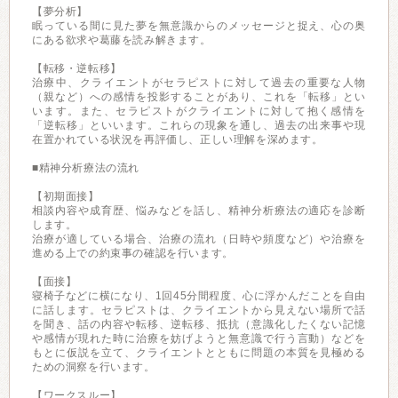
【夢分析】
眠っている間に見た夢を無意識からのメッセージと捉え、心の奥
にある欲求や葛藤を読み解きます。
【転移・逆転移】
治療中、クライエントがセラピストに対して過去の重要な人物
（親など）への感情を投影することがあり、これを「転移」とい
います。また、セラピストがクライエントに対して抱く感情を
「逆転移」といいます。これらの現象を通し、過去の出来事や現
在置かれている状況を再評価し、正しい理解を深めます。
■精神分析療法の流れ
【初期面接】
相談内容や成育歴、悩みなどを話し、精神分析療法の適応を診断
します。
治療が適している場合、治療の流れ（日時や頻度など）や治療を
進める上での約束事の確認を行います。
【面接】
寝椅子などに横になり、1回45分間程度、心に浮かんだことを自由
に話します。セラピストは、クライエントから見えない場所で話
を聞き、話の内容や転移、逆転移、抵抗（意識化したくない記憶
や感情が現れた時に治療を妨げようと無意識で行う言動）などを
もとに仮説を立て、クライエントとともに問題の本質を見極める
ための洞察を行います。
【ワークスルー】