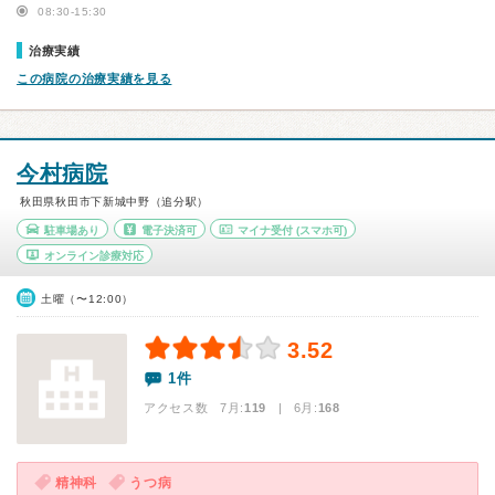
08:30-15:30
治療実績
この病院の治療実績を見る
今村病院
秋田県秋田市下新城中野（追分駅）
駐車場あり
電子決済可
マイナ受付
(スマホ可)
オンライン診療対応
土曜（〜12:00）
3.52
1件
アクセス数 7月:
119
| 6月:
168
精神科
うつ病