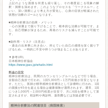
上記のような面接を何度も繰り返し、その都度起こる現象の解
釈・洞察を深めます。このようなプロセスを「ワークスルー」と
いい、深い洞察により考え方が変化し、心身の症状が軽減された
状態が治療のゴールとなります。
■精神分析療法の効果・メリット
・心の深層まで掘り下げることで、根本的な治療が可能です。ま
た、自己理解が深まるため、再発のリスクを減らすことが可能で
す。
■副作用・リスク（注意点）
・過去の出来事に向き合い、抑えていた自己の感情を深く掘り下
げるため、一時的に不安や抑うつが強まることがあります。
▼参考URL
日本精神分析協会
https://www.jpas.jp/whatis.html
料金の目安
精神分析療法は、民間のカウンセリングルームなどで行う場合、
全額自己負担で行われ、1回5,000円～1万円前後が目安となりま
す。ただし、医師が標準精神分析療法として診療時に行われ、1回
の面接が45分を超える場合は健康保険が適用されます。通常、1回
につき1,000円～2,000円程度が目安で、月に6回を標準として算
定されますが、初診料や再診料、薬剤費などは別途必要です。
精神分析療法の関連項目（病院検索）