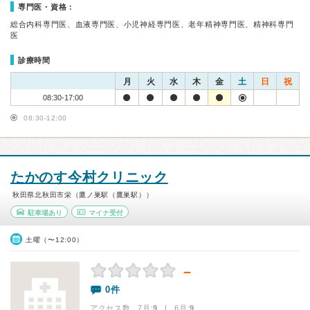
専門医・資格：
総合内科専門医、血液専門医、小児神経専門医、老年精神専門医、精神科専門
医
診療時間
月
火
水
木
金
土
日
祝
08:30-17:00
08:30-12:00
たかのす今村クリニック
秋田県北秋田市栄（鷹ノ巣駅（鷹巣駅））
駐車場あり
マイナ受付
土曜（〜12:00）
－
0件
アクセス数 7月:
9
| 6月:
9