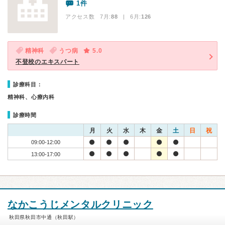
1件
アクセス数 7月:
88
| 6月:
126
精神科
うつ病
5.0
不登校のエキスパート
診療科目：
精神科、心療内科
診療時間
月
火
水
木
金
土
日
祝
09:00-12:00
13:00-17:00
なかこうじメンタルクリニック
秋田県秋田市中通（秋田駅）