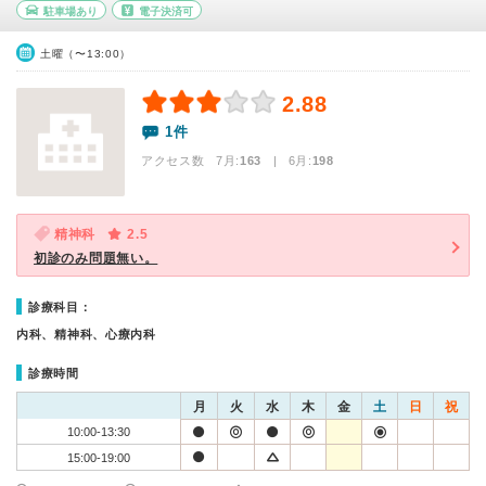
駐車場あり
電子決済可
土曜（〜13:00）
2.88
1件
アクセス数 7月:
163
| 6月:
198
精神科
2.5
初診のみ問題無い。
診療科目：
内科、精神科、心療内科
診療時間
月
火
水
木
金
土
日
祝
10:00-13:30
15:00-19:00