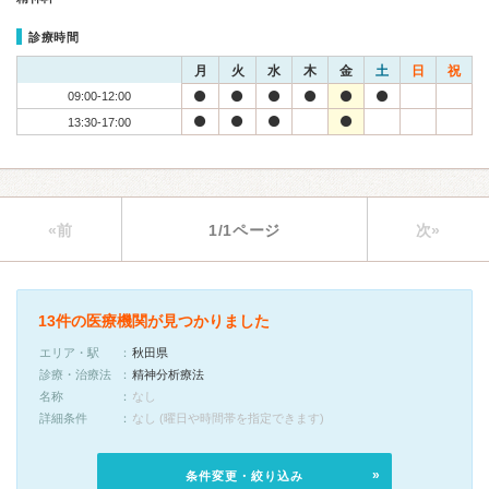
診療時間
月
火
水
木
金
土
日
祝
09:00-12:00
13:30-17:00
«前
1/1ページ
次»
13件の医療機関が見つかりました
エリア・駅
秋田県
診療・治療法
精神分析療法
名称
なし
詳細条件
なし (曜日や時間帯を指定できます)
条件変更・絞り込み