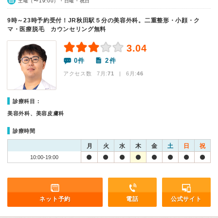
土曜（〜19:00）・日曜・祝日
9時～23時予約受付！JR秋田駅５分の美容外科。二重整形・小顔・ク
マ・医療脱毛 カウンセリング無料
3.04
0件
2件
アクセス数 7月:
71
| 6月:
46
診療科目：
美容外科、美容皮膚科
診療時間
月
火
水
木
金
土
日
祝
10:00-19:00
ネット予約
電話
公式サイト